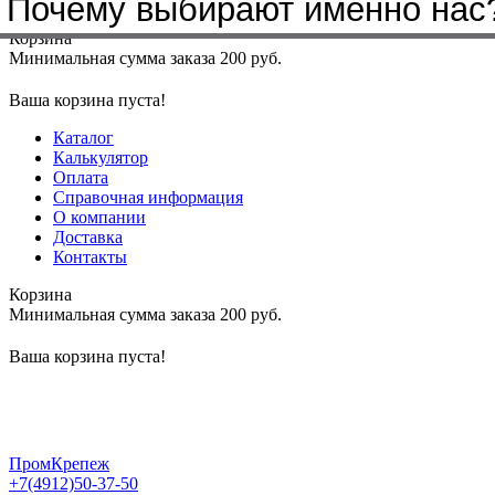
Почему выбирают именно нас
Меню
+7(4912)50-37-50
sbit@krep62.ru
Корзина
Минимальная сумма заказа 200 руб.
Ваша корзина пуста!
Каталог
Калькулятор
Оплата
Справочная информация
О компании
Доставка
Контакты
Корзина
Минимальная сумма заказа 200 руб.
Ваша корзина пуста!
ПромКрепеж
+7(4912)50-37-50