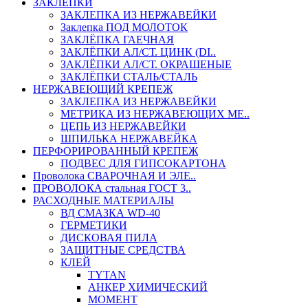
ЗАКЛЕПКИ
ЗАКЛЕПКА ИЗ НЕРЖАВЕЙКИ
Заклепка ПОД МОЛОТОК
ЗАКЛЁПКА ГАЕЧНАЯ
ЗАКЛЁПКИ АЛ/СТ. ЦИНК (DI..
ЗАКЛЁПКИ АЛ/СТ. ОКРАШЕНЫЕ
ЗАКЛЁПКИ СТАЛЬ/СТАЛЬ
НЕРЖАВЕЮЩИЙ КРЕПЕЖ
ЗАКЛЕПКА ИЗ НЕРЖАВЕЙКИ
МЕТРИКА ИЗ НЕРЖАВЕЮЩИХ МЕ..
ЦЕПЬ ИЗ НЕРЖАВЕЙКИ
ШПИЛЬКА НЕРЖАВЕЙКА
ПЕРФОРИРОВАННЫЙ КРЕПЕЖ
ПОДВЕС ДЛЯ ГИПСОКАРТОНА
Проволока СВАРОЧНАЯ И ЭЛЕ..
ПРОВОЛОКА стальная ГОСТ 3..
РАСХОДНЫЕ МАТЕРИАЛЫ
ВД СМАЗКА WD-40
ГЕРМЕТИКИ
ДИСКОВАЯ ПИЛА
ЗАЩИТНЫЕ СРЕДСТВА
КЛЕЙ
TYTAN
АНКЕР ХИМИЧЕСКИЙ
МОМЕНТ