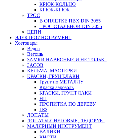
КРЮК-КОЛЬЦО
КРЮК-КРЮК
ТРОС
В ОПЛЕТКЕ ПВХ DIN 3055
ТРОС СТАЛЬНОЙ DIN 3055
ЦЕПИ
ЭЛЕКТРОИНСТРУМЕНТ
Хозтовары
Ведра
Ветошь
ЗАМКИ НАВЕСНЫЕ И НЕ ТОЛЬК..
ЗАСОВ
КЕЛЬМА, МАСТЕРКИ
КРАСКИ, ГРУНТ,ЛАКИ
Грунт по МЕТАЛЛУ
Краска аэрозоль
КРАСКИ, ГРУНТ,ЛАКИ
НЦ
ПРОПИТКА ПО ДЕРЕВУ
ПФ
ЛОПАТЫ
ЛОПАТЫ-СНЕГОВЫЕ, ЛЕДОРУБ..
МАЛЯРНЫЙ ИНСТРУМЕНТ
ВАЛИКИ
КИСТИ