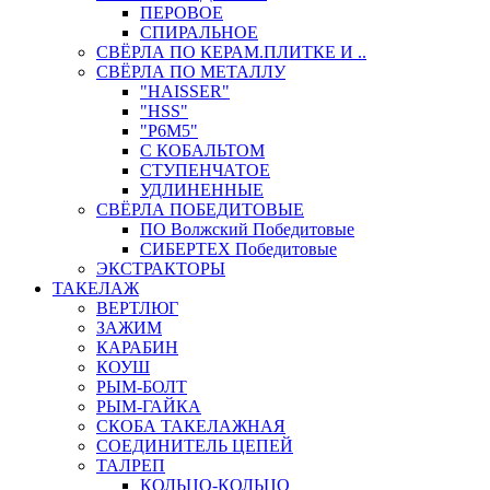
ПЕРОВОЕ
СПИРАЛЬНОЕ
СВЁРЛА ПО КЕРАМ.ПЛИТКЕ И ..
СВЁРЛА ПО МЕТАЛЛУ
"HAISSER"
"HSS"
"Р6М5"
С КОБАЛЬТОМ
СТУПЕНЧАТОЕ
УДЛИНЕННЫЕ
СВЁРЛА ПОБЕДИТОВЫЕ
ПО Волжский Победитовые
СИБЕРТЕХ Победитовые
ЭКСТРАКТОРЫ
ТАКЕЛАЖ
ВЕРТЛЮГ
ЗАЖИМ
КАРАБИН
КОУШ
РЫМ-БОЛТ
РЫМ-ГАЙКА
СКОБА ТАКЕЛАЖНАЯ
СОЕДИНИТЕЛЬ ЦЕПЕЙ
ТАЛРЕП
КОЛЬЦО-КОЛЬЦО