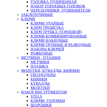
ГОЛОВКА УДЛИНЕННАЯ
НАБОР ТОРЦЕВЫХ ГОЛОВОК
ПЕРЕХОДНИКИ, УДЛИННИТЕЛИ
ЗАКЛЕПОЧНИКИ
КЛЮЧИ
КЛЮЧИ УДАРНЫЕ
КЛЮЧ ТРЕЩЕТКА
КЛЮЧ ТРУБКА (ТОРЦЕВОЙ)
КЛЮЧИ КОМБИНИРОВАННЫЕ
КЛЮЧИ НАКИДНЫЕ
КЛЮЧИ ТРУБНЫЕ И РАЗВОДНЫЕ
НАБОРЫ КЛЮЧЕЙ
РОЖКОВЫЕ
МЕТЧИКИ - ПЛАШКИ
МЕТЧИКИ
ПЛАШКА
МОЛОТКИ, КУВАЛДЫ, КИЯНКИ
ГВОЗДОДЕРЫ
КИЯНКИ
КУВАЛДЫ
МОЛОТКИ
НАБОР ИНСТРУМЕНТОВ
STELS
КЛЮЧИ, ГОЛОВКИ
ШАРОШКИ