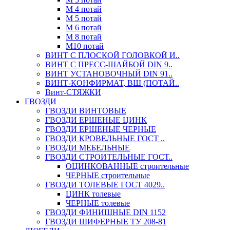
М 4 потай
М 5 потай
М 6 потай
М 8 потай
М10 потай
ВИНТ С ПЛОСКОЙ ГОЛОВКОЙ И..
ВИНТ С ПРЕСС-ШАЙБОЙ DIN 9..
ВИНТ УСТАНОВОЧНЫЙ DIN 91..
ВИНТ-КОНФИРМАТ, ВШ (ПОТАЙ..
Винт-СТЯЖКИ
ГВОЗДИ
ГВОЗДИ ВИНТОВЫЕ
ГВОЗДИ ЕРШЕНЫЕ ЦИНК
ГВОЗДИ ЕРШЕНЫЕ ЧЕРНЫЕ
ГВОЗДИ КРОВЕЛЬНЫЕ ГОСТ ..
ГВОЗДИ МЕБЕЛЬНЫЕ
ГВОЗДИ СТРОИТЕЛЬНЫЕ ГОСТ..
ОЦИНКОВАННЫЕ строительные
ЧЕРНЫЕ строительные
ГВОЗДИ ТОЛЕВЫЕ ГОСТ 4029..
ЦИНК толевые
ЧЕРНЫЕ толевые
ГВОЗДИ ФИНИШНЫЕ DIN 1152
ГВОЗДИ ШИФЕРНЫЕ ТУ 208-81