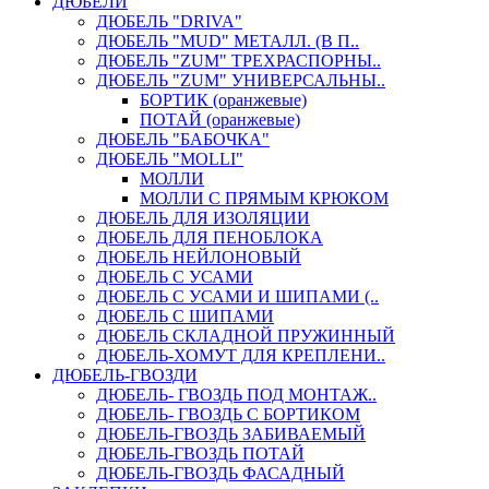
ДЮБЕЛИ
ДЮБЕЛЬ "DRIVA"
ДЮБЕЛЬ "MUD" МЕТАЛЛ. (В П..
ДЮБЕЛЬ "ZUM" ТРЕХРАСПОРНЫ..
ДЮБЕЛЬ "ZUM" УНИВЕРСАЛЬНЫ..
БОРТИК (оранжевые)
ПОТАЙ (оранжевые)
ДЮБЕЛЬ "БАБОЧКА"
ДЮБЕЛЬ "МOLLI"
МОЛЛИ
МОЛЛИ С ПРЯМЫМ КРЮКОМ
ДЮБЕЛЬ ДЛЯ ИЗОЛЯЦИИ
ДЮБЕЛЬ ДЛЯ ПЕНОБЛОКА
ДЮБЕЛЬ НЕЙЛОНОВЫЙ
ДЮБЕЛЬ С УСАМИ
ДЮБЕЛЬ С УСАМИ И ШИПАМИ (..
ДЮБЕЛЬ С ШИПАМИ
ДЮБЕЛЬ СКЛАДНОЙ ПРУЖИННЫЙ
ДЮБЕЛЬ-ХОМУТ ДЛЯ КРЕПЛЕНИ..
ДЮБЕЛЬ-ГВОЗДИ
ДЮБЕЛЬ- ГВОЗДЬ ПОД МОНТАЖ..
ДЮБЕЛЬ- ГВОЗДЬ С БОРТИКОМ
ДЮБЕЛЬ-ГВОЗДЬ ЗАБИВАЕМЫЙ
ДЮБЕЛЬ-ГВОЗДЬ ПОТАЙ
ДЮБЕЛЬ-ГВОЗДЬ ФАСАДНЫЙ