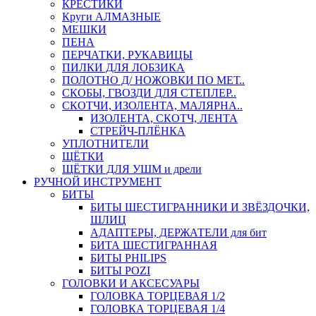
КРЕСТИКИ
Круги АЛМАЗНЫЕ
МЕШКИ
ПЕНА
ПЕРЧАТКИ, РУКАВИЦЫ
ПИЛКИ ДЛЯ ЛОБЗИКА
ПОЛОТНО Д/ НОЖОВКИ ПО МЕТ..
СКОБЫ, ГВОЗДИ ДЛЯ СТЕПЛЕР..
СКОТЧИ, ИЗОЛЕНТА, МАЛЯРНА..
ИЗОЛЕНТА, СКОТЧ, ЛЕНТА
СТРЕЙЧ-ПЛЁНКА
УПЛОТНИТЕЛИ
ЩЁТКИ
ЩЁТКИ ДЛЯ УШМ и дрели
РУЧНОЙ ИНСТРУМЕНТ
БИТЫ
БИТЫ ШЕСТИГРАННИКИ И ЗВЁЗДОЧКИ,
ШЛИЦ
АДАПТЕРЫ, ДЕРЖАТЕЛИ для бит
БИТА ШЕСТИГРАННАЯ
БИТЫ PHILIPS
БИТЫ POZI
ГОЛОВКИ И АКСЕСУАРЫ
ГОЛОВКА ТОРЦЕВАЯ 1/2
ГОЛОВКА ТОРЦЕВАЯ 1/4