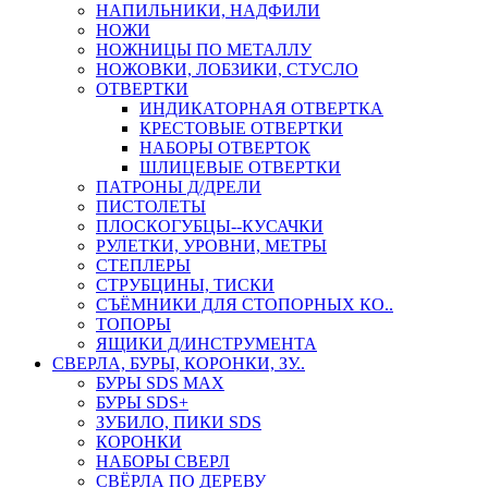
НАПИЛЬНИКИ, НАДФИЛИ
НОЖИ
НОЖНИЦЫ ПО МЕТАЛЛУ
НОЖОВКИ, ЛОБЗИКИ, СТУСЛО
ОТВЕРТКИ
ИНДИКАТОРНАЯ ОТВЕРТКА
КРЕСТОВЫЕ ОТВЕРТКИ
НАБОРЫ ОТВЕРТОК
ШЛИЦЕВЫЕ ОТВЕРТКИ
ПАТРОНЫ Д/ДРЕЛИ
ПИСТОЛЕТЫ
ПЛОСКОГУБЦЫ--КУСАЧКИ
РУЛЕТКИ, УРОВНИ, МЕТРЫ
СТЕПЛЕРЫ
СТРУБЦИНЫ, ТИСКИ
СЪЁМНИКИ ДЛЯ СТОПОРНЫХ КО..
ТОПОРЫ
ЯЩИКИ Д/ИНСТРУМЕНТА
СВЕРЛА, БУРЫ, КОРОНКИ, ЗУ..
БУРЫ SDS MAX
БУРЫ SDS+
ЗУБИЛО, ПИКИ SDS
КОРОНКИ
НАБОРЫ СВЕРЛ
СВЁРЛА ПО ДЕРЕВУ