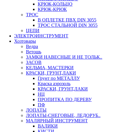
КРЮК-КОЛЬЦО
КРЮК-КРЮК
ТРОС
В ОПЛЕТКЕ ПВХ DIN 3055
ТРОС СТАЛЬНОЙ DIN 3055
ЦЕПИ
ЭЛЕКТРОИНСТРУМЕНТ
Хозтовары
Ведра
Ветошь
ЗАМКИ НАВЕСНЫЕ И НЕ ТОЛЬК..
ЗАСОВ
КЕЛЬМА, МАСТЕРКИ
КРАСКИ, ГРУНТ,ЛАКИ
Грунт по МЕТАЛЛУ
Краска аэрозоль
КРАСКИ, ГРУНТ,ЛАКИ
НЦ
ПРОПИТКА ПО ДЕРЕВУ
ПФ
ЛОПАТЫ
ЛОПАТЫ-СНЕГОВЫЕ, ЛЕДОРУБ..
МАЛЯРНЫЙ ИНСТРУМЕНТ
ВАЛИКИ
КИСТИ