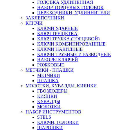
ГОЛОВКА УДЛИНЕННАЯ
НАБОР ТОРЦЕВЫХ ГОЛОВОК
ПЕРЕХОДНИКИ, УДЛИННИТЕЛИ
ЗАКЛЕПОЧНИКИ
КЛЮЧИ
КЛЮЧИ УДАРНЫЕ
КЛЮЧ ТРЕЩЕТКА
КЛЮЧ ТРУБКА (ТОРЦЕВОЙ)
КЛЮЧИ КОМБИНИРОВАННЫЕ
КЛЮЧИ НАКИДНЫЕ
КЛЮЧИ ТРУБНЫЕ И РАЗВОДНЫЕ
НАБОРЫ КЛЮЧЕЙ
РОЖКОВЫЕ
МЕТЧИКИ - ПЛАШКИ
МЕТЧИКИ
ПЛАШКА
МОЛОТКИ, КУВАЛДЫ, КИЯНКИ
ГВОЗДОДЕРЫ
КИЯНКИ
КУВАЛДЫ
МОЛОТКИ
НАБОР ИНСТРУМЕНТОВ
STELS
КЛЮЧИ, ГОЛОВКИ
ШАРОШКИ