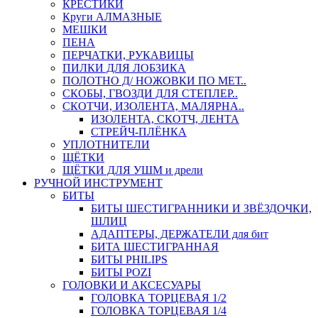
КРЕСТИКИ
Круги АЛМАЗНЫЕ
МЕШКИ
ПЕНА
ПЕРЧАТКИ, РУКАВИЦЫ
ПИЛКИ ДЛЯ ЛОБЗИКА
ПОЛОТНО Д/ НОЖОВКИ ПО МЕТ..
СКОБЫ, ГВОЗДИ ДЛЯ СТЕПЛЕР..
СКОТЧИ, ИЗОЛЕНТА, МАЛЯРНА..
ИЗОЛЕНТА, СКОТЧ, ЛЕНТА
СТРЕЙЧ-ПЛЁНКА
УПЛОТНИТЕЛИ
ЩЁТКИ
ЩЁТКИ ДЛЯ УШМ и дрели
РУЧНОЙ ИНСТРУМЕНТ
БИТЫ
БИТЫ ШЕСТИГРАННИКИ И ЗВЁЗДОЧКИ,
ШЛИЦ
АДАПТЕРЫ, ДЕРЖАТЕЛИ для бит
БИТА ШЕСТИГРАННАЯ
БИТЫ PHILIPS
БИТЫ POZI
ГОЛОВКИ И АКСЕСУАРЫ
ГОЛОВКА ТОРЦЕВАЯ 1/2
ГОЛОВКА ТОРЦЕВАЯ 1/4