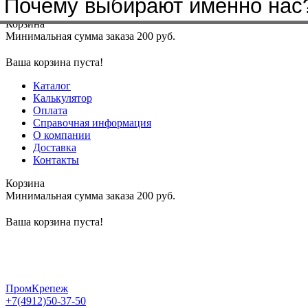
Почему выбирают именно нас
Меню
+7(4912)50-37-50
sbit@krep62.ru
Корзина
Минимальная сумма заказа 200 руб.
Ваша корзина пуста!
Каталог
Калькулятор
Оплата
Справочная информация
О компании
Доставка
Контакты
Корзина
Минимальная сумма заказа 200 руб.
Ваша корзина пуста!
ПромКрепеж
+7(4912)50-37-50