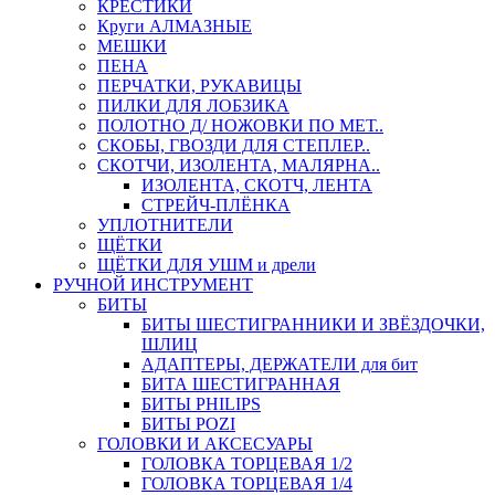
КРЕСТИКИ
Круги АЛМАЗНЫЕ
МЕШКИ
ПЕНА
ПЕРЧАТКИ, РУКАВИЦЫ
ПИЛКИ ДЛЯ ЛОБЗИКА
ПОЛОТНО Д/ НОЖОВКИ ПО МЕТ..
СКОБЫ, ГВОЗДИ ДЛЯ СТЕПЛЕР..
СКОТЧИ, ИЗОЛЕНТА, МАЛЯРНА..
ИЗОЛЕНТА, СКОТЧ, ЛЕНТА
СТРЕЙЧ-ПЛЁНКА
УПЛОТНИТЕЛИ
ЩЁТКИ
ЩЁТКИ ДЛЯ УШМ и дрели
РУЧНОЙ ИНСТРУМЕНТ
БИТЫ
БИТЫ ШЕСТИГРАННИКИ И ЗВЁЗДОЧКИ,
ШЛИЦ
АДАПТЕРЫ, ДЕРЖАТЕЛИ для бит
БИТА ШЕСТИГРАННАЯ
БИТЫ PHILIPS
БИТЫ POZI
ГОЛОВКИ И АКСЕСУАРЫ
ГОЛОВКА ТОРЦЕВАЯ 1/2
ГОЛОВКА ТОРЦЕВАЯ 1/4