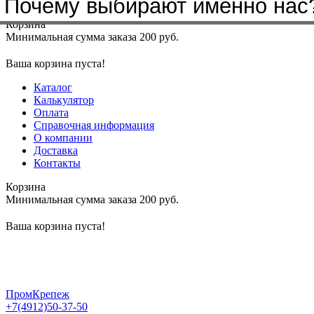
Почему выбирают именно нас
Меню
+7(4912)50-37-50
sbit@krep62.ru
Корзина
Минимальная сумма заказа 200 руб.
Ваша корзина пуста!
Каталог
Калькулятор
Оплата
Справочная информация
О компании
Доставка
Контакты
Корзина
Минимальная сумма заказа 200 руб.
Ваша корзина пуста!
ПромКрепеж
+7(4912)50-37-50