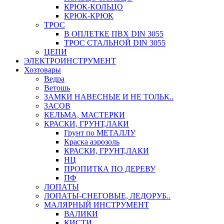
КРЮК-КОЛЬЦО
КРЮК-КРЮК
ТРОС
В ОПЛЕТКЕ ПВХ DIN 3055
ТРОС СТАЛЬНОЙ DIN 3055
ЦЕПИ
ЭЛЕКТРОИНСТРУМЕНТ
Хозтовары
Ведра
Ветошь
ЗАМКИ НАВЕСНЫЕ И НЕ ТОЛЬК..
ЗАСОВ
КЕЛЬМА, МАСТЕРКИ
КРАСКИ, ГРУНТ,ЛАКИ
Грунт по МЕТАЛЛУ
Краска аэрозоль
КРАСКИ, ГРУНТ,ЛАКИ
НЦ
ПРОПИТКА ПО ДЕРЕВУ
ПФ
ЛОПАТЫ
ЛОПАТЫ-СНЕГОВЫЕ, ЛЕДОРУБ..
МАЛЯРНЫЙ ИНСТРУМЕНТ
ВАЛИКИ
КИСТИ