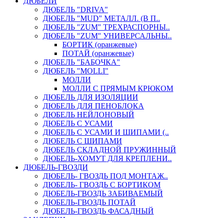
ДЮБЕЛИ
ДЮБЕЛЬ "DRIVA"
ДЮБЕЛЬ "MUD" МЕТАЛЛ. (В П..
ДЮБЕЛЬ "ZUM" ТРЕХРАСПОРНЫ..
ДЮБЕЛЬ "ZUM" УНИВЕРСАЛЬНЫ..
БОРТИК (оранжевые)
ПОТАЙ (оранжевые)
ДЮБЕЛЬ "БАБОЧКА"
ДЮБЕЛЬ "МOLLI"
МОЛЛИ
МОЛЛИ С ПРЯМЫМ КРЮКОМ
ДЮБЕЛЬ ДЛЯ ИЗОЛЯЦИИ
ДЮБЕЛЬ ДЛЯ ПЕНОБЛОКА
ДЮБЕЛЬ НЕЙЛОНОВЫЙ
ДЮБЕЛЬ С УСАМИ
ДЮБЕЛЬ С УСАМИ И ШИПАМИ (..
ДЮБЕЛЬ С ШИПАМИ
ДЮБЕЛЬ СКЛАДНОЙ ПРУЖИННЫЙ
ДЮБЕЛЬ-ХОМУТ ДЛЯ КРЕПЛЕНИ..
ДЮБЕЛЬ-ГВОЗДИ
ДЮБЕЛЬ- ГВОЗДЬ ПОД МОНТАЖ..
ДЮБЕЛЬ- ГВОЗДЬ С БОРТИКОМ
ДЮБЕЛЬ-ГВОЗДЬ ЗАБИВАЕМЫЙ
ДЮБЕЛЬ-ГВОЗДЬ ПОТАЙ
ДЮБЕЛЬ-ГВОЗДЬ ФАСАДНЫЙ