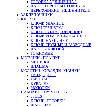
ГОЛОВКА УДЛИНЕННАЯ
НАБОР ТОРЦЕВЫХ ГОЛОВОК
ПЕРЕХОДНИКИ, УДЛИННИТЕЛИ
ЗАКЛЕПОЧНИКИ
КЛЮЧИ
КЛЮЧИ УДАРНЫЕ
КЛЮЧ ТРЕЩЕТКА
КЛЮЧ ТРУБКА (ТОРЦЕВОЙ)
КЛЮЧИ КОМБИНИРОВАННЫЕ
КЛЮЧИ НАКИДНЫЕ
КЛЮЧИ ТРУБНЫЕ И РАЗВОДНЫЕ
НАБОРЫ КЛЮЧЕЙ
РОЖКОВЫЕ
МЕТЧИКИ - ПЛАШКИ
МЕТЧИКИ
ПЛАШКА
МОЛОТКИ, КУВАЛДЫ, КИЯНКИ
ГВОЗДОДЕРЫ
КИЯНКИ
КУВАЛДЫ
МОЛОТКИ
НАБОР ИНСТРУМЕНТОВ
STELS
КЛЮЧИ, ГОЛОВКИ
ШАРОШКИ