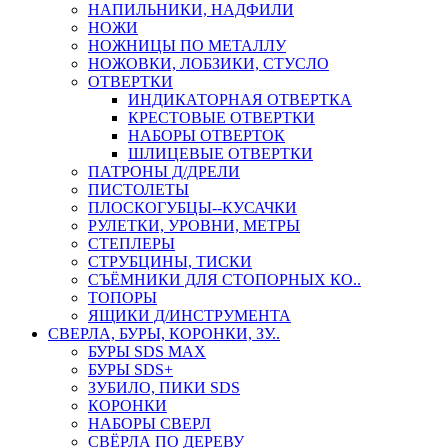
НАПИЛЬНИКИ, НАДФИЛИ
НОЖИ
НОЖНИЦЫ ПО МЕТАЛЛУ
НОЖОВКИ, ЛОБЗИКИ, СТУСЛО
ОТВЕРТКИ
ИНДИКАТОРНАЯ ОТВЕРТКА
КРЕСТОВЫЕ ОТВЕРТКИ
НАБОРЫ ОТВЕРТОК
ШЛИЦЕВЫЕ ОТВЕРТКИ
ПАТРОНЫ Д/ДРЕЛИ
ПИСТОЛЕТЫ
ПЛОСКОГУБЦЫ--КУСАЧКИ
РУЛЕТКИ, УРОВНИ, МЕТРЫ
СТЕПЛЕРЫ
СТРУБЦИНЫ, ТИСКИ
СЪЁМНИКИ ДЛЯ СТОПОРНЫХ КО..
ТОПОРЫ
ЯЩИКИ Д/ИНСТРУМЕНТА
СВЕРЛА, БУРЫ, КОРОНКИ, ЗУ..
БУРЫ SDS MAX
БУРЫ SDS+
ЗУБИЛО, ПИКИ SDS
КОРОНКИ
НАБОРЫ СВЕРЛ
СВЁРЛА ПО ДЕРЕВУ