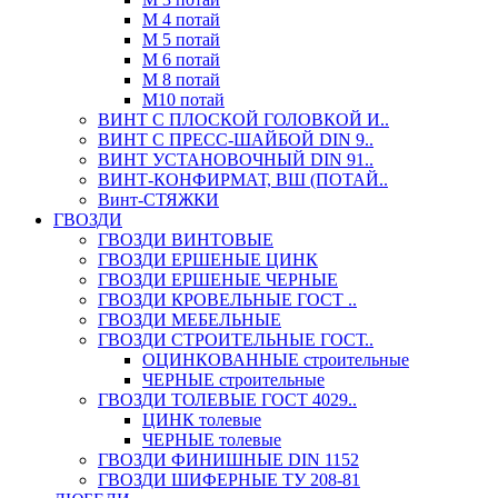
М 4 потай
М 5 потай
М 6 потай
М 8 потай
М10 потай
ВИНТ С ПЛОСКОЙ ГОЛОВКОЙ И..
ВИНТ С ПРЕСС-ШАЙБОЙ DIN 9..
ВИНТ УСТАНОВОЧНЫЙ DIN 91..
ВИНТ-КОНФИРМАТ, ВШ (ПОТАЙ..
Винт-СТЯЖКИ
ГВОЗДИ
ГВОЗДИ ВИНТОВЫЕ
ГВОЗДИ ЕРШЕНЫЕ ЦИНК
ГВОЗДИ ЕРШЕНЫЕ ЧЕРНЫЕ
ГВОЗДИ КРОВЕЛЬНЫЕ ГОСТ ..
ГВОЗДИ МЕБЕЛЬНЫЕ
ГВОЗДИ СТРОИТЕЛЬНЫЕ ГОСТ..
ОЦИНКОВАННЫЕ строительные
ЧЕРНЫЕ строительные
ГВОЗДИ ТОЛЕВЫЕ ГОСТ 4029..
ЦИНК толевые
ЧЕРНЫЕ толевые
ГВОЗДИ ФИНИШНЫЕ DIN 1152
ГВОЗДИ ШИФЕРНЫЕ ТУ 208-81