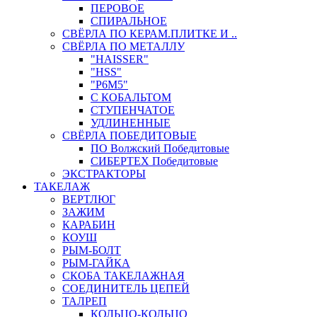
ПЕРОВОЕ
СПИРАЛЬНОЕ
СВЁРЛА ПО КЕРАМ.ПЛИТКЕ И ..
СВЁРЛА ПО МЕТАЛЛУ
"HAISSER"
"HSS"
"Р6М5"
С КОБАЛЬТОМ
СТУПЕНЧАТОЕ
УДЛИНЕННЫЕ
СВЁРЛА ПОБЕДИТОВЫЕ
ПО Волжский Победитовые
СИБЕРТЕХ Победитовые
ЭКСТРАКТОРЫ
ТАКЕЛАЖ
ВЕРТЛЮГ
ЗАЖИМ
КАРАБИН
КОУШ
РЫМ-БОЛТ
РЫМ-ГАЙКА
СКОБА ТАКЕЛАЖНАЯ
СОЕДИНИТЕЛЬ ЦЕПЕЙ
ТАЛРЕП
КОЛЬЦО-КОЛЬЦО