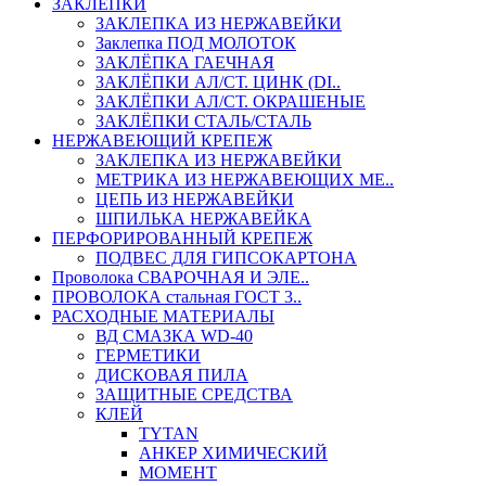
ЗАКЛЕПКИ
ЗАКЛЕПКА ИЗ НЕРЖАВЕЙКИ
Заклепка ПОД МОЛОТОК
ЗАКЛЁПКА ГАЕЧНАЯ
ЗАКЛЁПКИ АЛ/СТ. ЦИНК (DI..
ЗАКЛЁПКИ АЛ/СТ. ОКРАШЕНЫЕ
ЗАКЛЁПКИ СТАЛЬ/СТАЛЬ
НЕРЖАВЕЮЩИЙ КРЕПЕЖ
ЗАКЛЕПКА ИЗ НЕРЖАВЕЙКИ
МЕТРИКА ИЗ НЕРЖАВЕЮЩИХ МЕ..
ЦЕПЬ ИЗ НЕРЖАВЕЙКИ
ШПИЛЬКА НЕРЖАВЕЙКА
ПЕРФОРИРОВАННЫЙ КРЕПЕЖ
ПОДВЕС ДЛЯ ГИПСОКАРТОНА
Проволока СВАРОЧНАЯ И ЭЛЕ..
ПРОВОЛОКА стальная ГОСТ 3..
РАСХОДНЫЕ МАТЕРИАЛЫ
ВД СМАЗКА WD-40
ГЕРМЕТИКИ
ДИСКОВАЯ ПИЛА
ЗАЩИТНЫЕ СРЕДСТВА
КЛЕЙ
TYTAN
АНКЕР ХИМИЧЕСКИЙ
МОМЕНТ