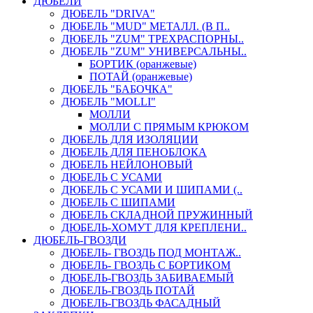
ДЮБЕЛИ
ДЮБЕЛЬ "DRIVA"
ДЮБЕЛЬ "MUD" МЕТАЛЛ. (В П..
ДЮБЕЛЬ "ZUM" ТРЕХРАСПОРНЫ..
ДЮБЕЛЬ "ZUM" УНИВЕРСАЛЬНЫ..
БОРТИК (оранжевые)
ПОТАЙ (оранжевые)
ДЮБЕЛЬ "БАБОЧКА"
ДЮБЕЛЬ "МOLLI"
МОЛЛИ
МОЛЛИ С ПРЯМЫМ КРЮКОМ
ДЮБЕЛЬ ДЛЯ ИЗОЛЯЦИИ
ДЮБЕЛЬ ДЛЯ ПЕНОБЛОКА
ДЮБЕЛЬ НЕЙЛОНОВЫЙ
ДЮБЕЛЬ С УСАМИ
ДЮБЕЛЬ С УСАМИ И ШИПАМИ (..
ДЮБЕЛЬ С ШИПАМИ
ДЮБЕЛЬ СКЛАДНОЙ ПРУЖИННЫЙ
ДЮБЕЛЬ-ХОМУТ ДЛЯ КРЕПЛЕНИ..
ДЮБЕЛЬ-ГВОЗДИ
ДЮБЕЛЬ- ГВОЗДЬ ПОД МОНТАЖ..
ДЮБЕЛЬ- ГВОЗДЬ С БОРТИКОМ
ДЮБЕЛЬ-ГВОЗДЬ ЗАБИВАЕМЫЙ
ДЮБЕЛЬ-ГВОЗДЬ ПОТАЙ
ДЮБЕЛЬ-ГВОЗДЬ ФАСАДНЫЙ