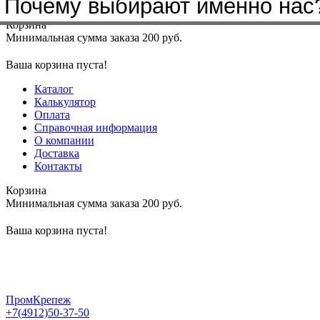
Почему выбирают именно нас
Меню
+7(4912)50-37-50
sbit@krep62.ru
Корзина
Минимальная сумма заказа 200 руб.
Ваша корзина пуста!
Каталог
Калькулятор
Оплата
Справочная информация
О компании
Доставка
Контакты
Корзина
Минимальная сумма заказа 200 руб.
Ваша корзина пуста!
ПромКрепеж
+7(4912)50-37-50