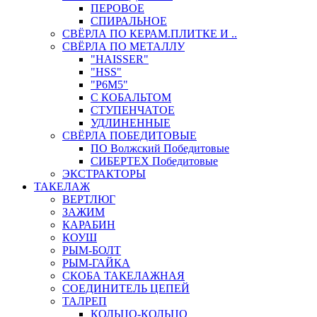
ПЕРОВОЕ
СПИРАЛЬНОЕ
СВЁРЛА ПО КЕРАМ.ПЛИТКЕ И ..
СВЁРЛА ПО МЕТАЛЛУ
"HAISSER"
"HSS"
"Р6М5"
С КОБАЛЬТОМ
СТУПЕНЧАТОЕ
УДЛИНЕННЫЕ
СВЁРЛА ПОБЕДИТОВЫЕ
ПО Волжский Победитовые
СИБЕРТЕХ Победитовые
ЭКСТРАКТОРЫ
ТАКЕЛАЖ
ВЕРТЛЮГ
ЗАЖИМ
КАРАБИН
КОУШ
РЫМ-БОЛТ
РЫМ-ГАЙКА
СКОБА ТАКЕЛАЖНАЯ
СОЕДИНИТЕЛЬ ЦЕПЕЙ
ТАЛРЕП
КОЛЬЦО-КОЛЬЦО