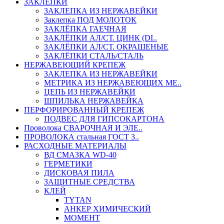
ЗАКЛЕПКИ
ЗАКЛЕПКА ИЗ НЕРЖАВЕЙКИ
Заклепка ПОД МОЛОТОК
ЗАКЛЁПКА ГАЕЧНАЯ
ЗАКЛЁПКИ АЛ/СТ. ЦИНК (DI..
ЗАКЛЁПКИ АЛ/СТ. ОКРАШЕНЫЕ
ЗАКЛЁПКИ СТАЛЬ/СТАЛЬ
НЕРЖАВЕЮЩИЙ КРЕПЕЖ
ЗАКЛЕПКА ИЗ НЕРЖАВЕЙКИ
МЕТРИКА ИЗ НЕРЖАВЕЮЩИХ МЕ..
ЦЕПЬ ИЗ НЕРЖАВЕЙКИ
ШПИЛЬКА НЕРЖАВЕЙКА
ПЕРФОРИРОВАННЫЙ КРЕПЕЖ
ПОДВЕС ДЛЯ ГИПСОКАРТОНА
Проволока СВАРОЧНАЯ И ЭЛЕ..
ПРОВОЛОКА стальная ГОСТ 3..
РАСХОДНЫЕ МАТЕРИАЛЫ
ВД СМАЗКА WD-40
ГЕРМЕТИКИ
ДИСКОВАЯ ПИЛА
ЗАЩИТНЫЕ СРЕДСТВА
КЛЕЙ
TYTAN
АНКЕР ХИМИЧЕСКИЙ
МОМЕНТ