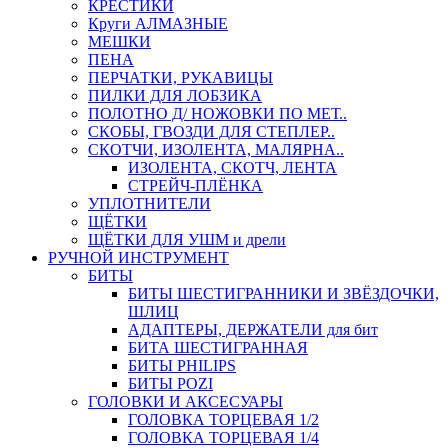
КРЕСТИКИ
Круги АЛМАЗНЫЕ
МЕШКИ
ПЕНА
ПЕРЧАТКИ, РУКАВИЦЫ
ПИЛКИ ДЛЯ ЛОБЗИКА
ПОЛОТНО Д/ НОЖОВКИ ПО МЕТ..
СКОБЫ, ГВОЗДИ ДЛЯ СТЕПЛЕР..
СКОТЧИ, ИЗОЛЕНТА, МАЛЯРНА..
ИЗОЛЕНТА, СКОТЧ, ЛЕНТА
СТРЕЙЧ-ПЛЁНКА
УПЛОТНИТЕЛИ
ЩЁТКИ
ЩЁТКИ ДЛЯ УШМ и дрели
РУЧНОЙ ИНСТРУМЕНТ
БИТЫ
БИТЫ ШЕСТИГРАННИКИ И ЗВЁЗДОЧКИ,
ШЛИЦ
АДАПТЕРЫ, ДЕРЖАТЕЛИ для бит
БИТА ШЕСТИГРАННАЯ
БИТЫ PHILIPS
БИТЫ POZI
ГОЛОВКИ И АКСЕСУАРЫ
ГОЛОВКА ТОРЦЕВАЯ 1/2
ГОЛОВКА ТОРЦЕВАЯ 1/4