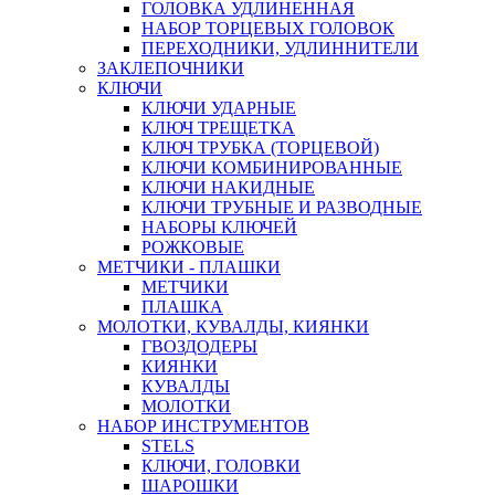
ГОЛОВКА УДЛИНЕННАЯ
НАБОР ТОРЦЕВЫХ ГОЛОВОК
ПЕРЕХОДНИКИ, УДЛИННИТЕЛИ
ЗАКЛЕПОЧНИКИ
КЛЮЧИ
КЛЮЧИ УДАРНЫЕ
КЛЮЧ ТРЕЩЕТКА
КЛЮЧ ТРУБКА (ТОРЦЕВОЙ)
КЛЮЧИ КОМБИНИРОВАННЫЕ
КЛЮЧИ НАКИДНЫЕ
КЛЮЧИ ТРУБНЫЕ И РАЗВОДНЫЕ
НАБОРЫ КЛЮЧЕЙ
РОЖКОВЫЕ
МЕТЧИКИ - ПЛАШКИ
МЕТЧИКИ
ПЛАШКА
МОЛОТКИ, КУВАЛДЫ, КИЯНКИ
ГВОЗДОДЕРЫ
КИЯНКИ
КУВАЛДЫ
МОЛОТКИ
НАБОР ИНСТРУМЕНТОВ
STELS
КЛЮЧИ, ГОЛОВКИ
ШАРОШКИ