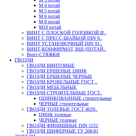
М 4 потай
М 5 потай
М 6 потай
М 8 потай
М10 потай
ВИНТ С ПЛОСКОЙ ГОЛОВКОЙ И..
ВИНТ С ПРЕСС-ШАЙБОЙ DIN 9..
ВИНТ УСТАНОВОЧНЫЙ DIN 91..
ВИНТ-КОНФИРМАТ, ВШ (ПОТАЙ..
Винт-СТЯЖКИ
ГВОЗДИ
ГВОЗДИ ВИНТОВЫЕ
ГВОЗДИ ЕРШЕНЫЕ ЦИНК
ГВОЗДИ ЕРШЕНЫЕ ЧЕРНЫЕ
ГВОЗДИ КРОВЕЛЬНЫЕ ГОСТ ..
ГВОЗДИ МЕБЕЛЬНЫЕ
ГВОЗДИ СТРОИТЕЛЬНЫЕ ГОСТ..
ОЦИНКОВАННЫЕ строительные
ЧЕРНЫЕ строительные
ГВОЗДИ ТОЛЕВЫЕ ГОСТ 4029..
ЦИНК толевые
ЧЕРНЫЕ толевые
ГВОЗДИ ФИНИШНЫЕ DIN 1152
ГВОЗДИ ШИФЕРНЫЕ ТУ 208-81