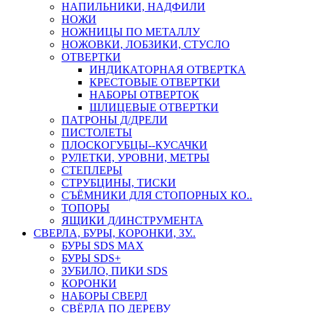
НАПИЛЬНИКИ, НАДФИЛИ
НОЖИ
НОЖНИЦЫ ПО МЕТАЛЛУ
НОЖОВКИ, ЛОБЗИКИ, СТУСЛО
ОТВЕРТКИ
ИНДИКАТОРНАЯ ОТВЕРТКА
КРЕСТОВЫЕ ОТВЕРТКИ
НАБОРЫ ОТВЕРТОК
ШЛИЦЕВЫЕ ОТВЕРТКИ
ПАТРОНЫ Д/ДРЕЛИ
ПИСТОЛЕТЫ
ПЛОСКОГУБЦЫ--КУСАЧКИ
РУЛЕТКИ, УРОВНИ, МЕТРЫ
СТЕПЛЕРЫ
СТРУБЦИНЫ, ТИСКИ
СЪЁМНИКИ ДЛЯ СТОПОРНЫХ КО..
ТОПОРЫ
ЯЩИКИ Д/ИНСТРУМЕНТА
СВЕРЛА, БУРЫ, КОРОНКИ, ЗУ..
БУРЫ SDS MAX
БУРЫ SDS+
ЗУБИЛО, ПИКИ SDS
КОРОНКИ
НАБОРЫ СВЕРЛ
СВЁРЛА ПО ДЕРЕВУ