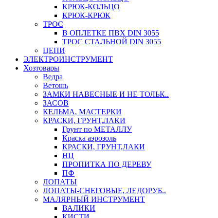
КРЮК-КОЛЬЦО
КРЮК-КРЮК
ТРОС
В ОПЛЕТКЕ ПВХ DIN 3055
ТРОС СТАЛЬНОЙ DIN 3055
ЦЕПИ
ЭЛЕКТРОИНСТРУМЕНТ
Хозтовары
Ведра
Ветошь
ЗАМКИ НАВЕСНЫЕ И НЕ ТОЛЬК..
ЗАСОВ
КЕЛЬМА, МАСТЕРКИ
КРАСКИ, ГРУНТ,ЛАКИ
Грунт по МЕТАЛЛУ
Краска аэрозоль
КРАСКИ, ГРУНТ,ЛАКИ
НЦ
ПРОПИТКА ПО ДЕРЕВУ
ПФ
ЛОПАТЫ
ЛОПАТЫ-СНЕГОВЫЕ, ЛЕДОРУБ..
МАЛЯРНЫЙ ИНСТРУМЕНТ
ВАЛИКИ
КИСТИ