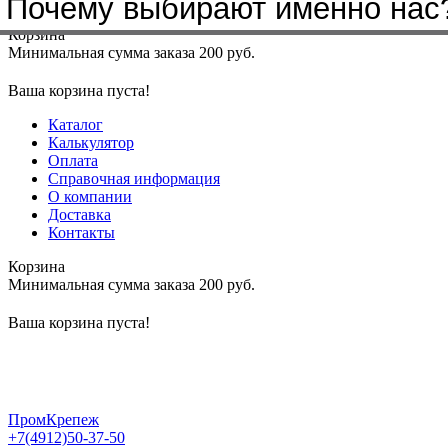
Почему выбирают именно нас
Меню
+7(4912)50-37-50
sbit@krep62.ru
Корзина
Минимальная сумма заказа 200 руб.
Ваша корзина пуста!
Каталог
Калькулятор
Оплата
Справочная информация
О компании
Доставка
Контакты
Корзина
Минимальная сумма заказа 200 руб.
Ваша корзина пуста!
ПромКрепеж
+7(4912)50-37-50