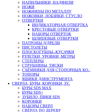
НАПИЛЬНИКИ, НАДФИЛИ
НОЖИ
НОЖНИЦЫ ПО МЕТАЛЛУ
НОЖОВКИ, ЛОБЗИКИ, СТУСЛО
ОТВЕРТКИ
ИНДИКАТОРНАЯ ОТВЕРТКА
КРЕСТОВЫЕ ОТВЕРТКИ
НАБОРЫ ОТВЕРТОК
ШЛИЦЕВЫЕ ОТВЕРТКИ
ПАТРОНЫ Д/ДРЕЛИ
ПИСТОЛЕТЫ
ПЛОСКОГУБЦЫ--КУСАЧКИ
РУЛЕТКИ, УРОВНИ, МЕТРЫ
СТЕПЛЕРЫ
СТРУБЦИНЫ, ТИСКИ
СЪЁМНИКИ ДЛЯ СТОПОРНЫХ КО..
ТОПОРЫ
ЯЩИКИ Д/ИНСТРУМЕНТА
СВЕРЛА, БУРЫ, КОРОНКИ, ЗУ..
БУРЫ SDS MAX
БУРЫ SDS+
ЗУБИЛО, ПИКИ SDS
КОРОНКИ
НАБОРЫ СВЕРЛ
СВЁРЛА ПО ДЕРЕВУ