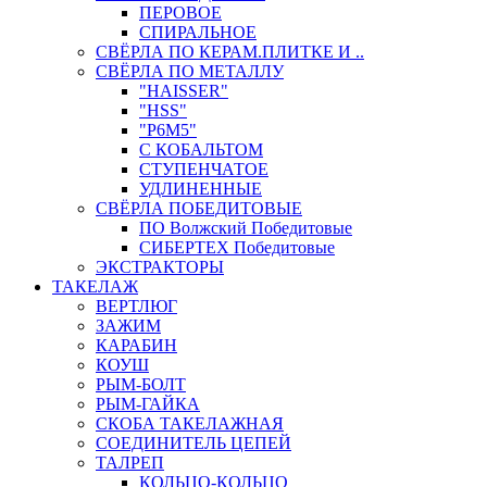
ПЕРОВОЕ
СПИРАЛЬНОЕ
СВЁРЛА ПО КЕРАМ.ПЛИТКЕ И ..
СВЁРЛА ПО МЕТАЛЛУ
"HAISSER"
"HSS"
"Р6М5"
С КОБАЛЬТОМ
СТУПЕНЧАТОЕ
УДЛИНЕННЫЕ
СВЁРЛА ПОБЕДИТОВЫЕ
ПО Волжский Победитовые
СИБЕРТЕХ Победитовые
ЭКСТРАКТОРЫ
ТАКЕЛАЖ
ВЕРТЛЮГ
ЗАЖИМ
КАРАБИН
КОУШ
РЫМ-БОЛТ
РЫМ-ГАЙКА
СКОБА ТАКЕЛАЖНАЯ
СОЕДИНИТЕЛЬ ЦЕПЕЙ
ТАЛРЕП
КОЛЬЦО-КОЛЬЦО