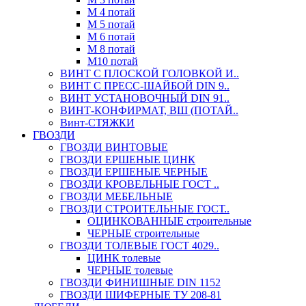
М 4 потай
М 5 потай
М 6 потай
М 8 потай
М10 потай
ВИНТ С ПЛОСКОЙ ГОЛОВКОЙ И..
ВИНТ С ПРЕСС-ШАЙБОЙ DIN 9..
ВИНТ УСТАНОВОЧНЫЙ DIN 91..
ВИНТ-КОНФИРМАТ, ВШ (ПОТАЙ..
Винт-СТЯЖКИ
ГВОЗДИ
ГВОЗДИ ВИНТОВЫЕ
ГВОЗДИ ЕРШЕНЫЕ ЦИНК
ГВОЗДИ ЕРШЕНЫЕ ЧЕРНЫЕ
ГВОЗДИ КРОВЕЛЬНЫЕ ГОСТ ..
ГВОЗДИ МЕБЕЛЬНЫЕ
ГВОЗДИ СТРОИТЕЛЬНЫЕ ГОСТ..
ОЦИНКОВАННЫЕ строительные
ЧЕРНЫЕ строительные
ГВОЗДИ ТОЛЕВЫЕ ГОСТ 4029..
ЦИНК толевые
ЧЕРНЫЕ толевые
ГВОЗДИ ФИНИШНЫЕ DIN 1152
ГВОЗДИ ШИФЕРНЫЕ ТУ 208-81