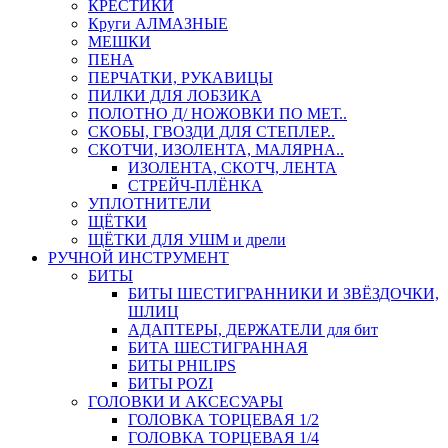
КРЕСТИКИ
Круги АЛМАЗНЫЕ
МЕШКИ
ПЕНА
ПЕРЧАТКИ, РУКАВИЦЫ
ПИЛКИ ДЛЯ ЛОБЗИКА
ПОЛОТНО Д/ НОЖОВКИ ПО МЕТ..
СКОБЫ, ГВОЗДИ ДЛЯ СТЕПЛЕР..
СКОТЧИ, ИЗОЛЕНТА, МАЛЯРНА..
ИЗОЛЕНТА, СКОТЧ, ЛЕНТА
СТРЕЙЧ-ПЛЁНКА
УПЛОТНИТЕЛИ
ЩЁТКИ
ЩЁТКИ ДЛЯ УШМ и дрели
РУЧНОЙ ИНСТРУМЕНТ
БИТЫ
БИТЫ ШЕСТИГРАННИКИ И ЗВЁЗДОЧКИ,
ШЛИЦ
АДАПТЕРЫ, ДЕРЖАТЕЛИ для бит
БИТА ШЕСТИГРАННАЯ
БИТЫ PHILIPS
БИТЫ POZI
ГОЛОВКИ И АКСЕСУАРЫ
ГОЛОВКА ТОРЦЕВАЯ 1/2
ГОЛОВКА ТОРЦЕВАЯ 1/4