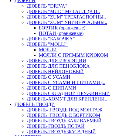
ДЮБЕЛИ
ДЮБЕЛЬ "DRIVA"
ДЮБЕЛЬ "MUD" МЕТАЛЛ. (В П..
ДЮБЕЛЬ "ZUM" ТРЕХРАСПОРНЫ..
ДЮБЕЛЬ "ZUM" УНИВЕРСАЛЬНЫ..
БОРТИК (оранжевые)
ПОТАЙ (оранжевые)
ДЮБЕЛЬ "БАБОЧКА"
ДЮБЕЛЬ "МOLLI"
МОЛЛИ
МОЛЛИ С ПРЯМЫМ КРЮКОМ
ДЮБЕЛЬ ДЛЯ ИЗОЛЯЦИИ
ДЮБЕЛЬ ДЛЯ ПЕНОБЛОКА
ДЮБЕЛЬ НЕЙЛОНОВЫЙ
ДЮБЕЛЬ С УСАМИ
ДЮБЕЛЬ С УСАМИ И ШИПАМИ (..
ДЮБЕЛЬ С ШИПАМИ
ДЮБЕЛЬ СКЛАДНОЙ ПРУЖИННЫЙ
ДЮБЕЛЬ-ХОМУТ ДЛЯ КРЕПЛЕНИ..
ДЮБЕЛЬ-ГВОЗДИ
ДЮБЕЛЬ- ГВОЗДЬ ПОД МОНТАЖ..
ДЮБЕЛЬ- ГВОЗДЬ С БОРТИКОМ
ДЮБЕЛЬ-ГВОЗДЬ ЗАБИВАЕМЫЙ
ДЮБЕЛЬ-ГВОЗДЬ ПОТАЙ
ДЮБЕЛЬ-ГВОЗДЬ ФАСАДНЫЙ