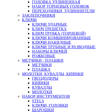
ГОЛОВКА УДЛИНЕННАЯ
НАБОР ТОРЦЕВЫХ ГОЛОВОК
ПЕРЕХОДНИКИ, УДЛИННИТЕЛИ
ЗАКЛЕПОЧНИКИ
КЛЮЧИ
КЛЮЧИ УДАРНЫЕ
КЛЮЧ ТРЕЩЕТКА
КЛЮЧ ТРУБКА (ТОРЦЕВОЙ)
КЛЮЧИ КОМБИНИРОВАННЫЕ
КЛЮЧИ НАКИДНЫЕ
КЛЮЧИ ТРУБНЫЕ И РАЗВОДНЫЕ
НАБОРЫ КЛЮЧЕЙ
РОЖКОВЫЕ
МЕТЧИКИ - ПЛАШКИ
МЕТЧИКИ
ПЛАШКА
МОЛОТКИ, КУВАЛДЫ, КИЯНКИ
ГВОЗДОДЕРЫ
КИЯНКИ
КУВАЛДЫ
МОЛОТКИ
НАБОР ИНСТРУМЕНТОВ
STELS
КЛЮЧИ, ГОЛОВКИ
ШАРОШКИ