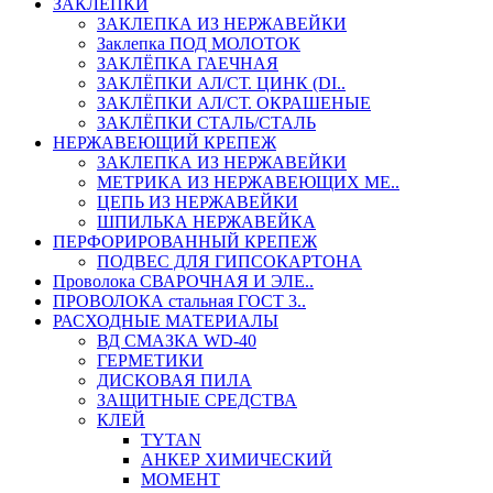
ЗАКЛЕПКИ
ЗАКЛЕПКА ИЗ НЕРЖАВЕЙКИ
Заклепка ПОД МОЛОТОК
ЗАКЛЁПКА ГАЕЧНАЯ
ЗАКЛЁПКИ АЛ/СТ. ЦИНК (DI..
ЗАКЛЁПКИ АЛ/СТ. ОКРАШЕНЫЕ
ЗАКЛЁПКИ СТАЛЬ/СТАЛЬ
НЕРЖАВЕЮЩИЙ КРЕПЕЖ
ЗАКЛЕПКА ИЗ НЕРЖАВЕЙКИ
МЕТРИКА ИЗ НЕРЖАВЕЮЩИХ МЕ..
ЦЕПЬ ИЗ НЕРЖАВЕЙКИ
ШПИЛЬКА НЕРЖАВЕЙКА
ПЕРФОРИРОВАННЫЙ КРЕПЕЖ
ПОДВЕС ДЛЯ ГИПСОКАРТОНА
Проволока СВАРОЧНАЯ И ЭЛЕ..
ПРОВОЛОКА стальная ГОСТ 3..
РАСХОДНЫЕ МАТЕРИАЛЫ
ВД СМАЗКА WD-40
ГЕРМЕТИКИ
ДИСКОВАЯ ПИЛА
ЗАЩИТНЫЕ СРЕДСТВА
КЛЕЙ
TYTAN
АНКЕР ХИМИЧЕСКИЙ
МОМЕНТ