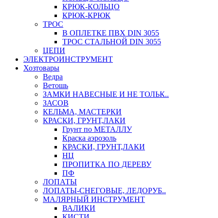
КРЮК-КОЛЬЦО
КРЮК-КРЮК
ТРОС
В ОПЛЕТКЕ ПВХ DIN 3055
ТРОС СТАЛЬНОЙ DIN 3055
ЦЕПИ
ЭЛЕКТРОИНСТРУМЕНТ
Хозтовары
Ведра
Ветошь
ЗАМКИ НАВЕСНЫЕ И НЕ ТОЛЬК..
ЗАСОВ
КЕЛЬМА, МАСТЕРКИ
КРАСКИ, ГРУНТ,ЛАКИ
Грунт по МЕТАЛЛУ
Краска аэрозоль
КРАСКИ, ГРУНТ,ЛАКИ
НЦ
ПРОПИТКА ПО ДЕРЕВУ
ПФ
ЛОПАТЫ
ЛОПАТЫ-СНЕГОВЫЕ, ЛЕДОРУБ..
МАЛЯРНЫЙ ИНСТРУМЕНТ
ВАЛИКИ
КИСТИ