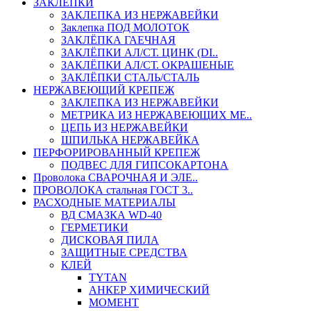
ЗАКЛЕПКИ
ЗАКЛЕПКА ИЗ НЕРЖАВЕЙКИ
Заклепка ПОД МОЛОТОК
ЗАКЛЁПКА ГАЕЧНАЯ
ЗАКЛЁПКИ АЛ/СТ. ЦИНК (DI..
ЗАКЛЁПКИ АЛ/СТ. ОКРАШЕНЫЕ
ЗАКЛЁПКИ СТАЛЬ/СТАЛЬ
НЕРЖАВЕЮЩИЙ КРЕПЕЖ
ЗАКЛЕПКА ИЗ НЕРЖАВЕЙКИ
МЕТРИКА ИЗ НЕРЖАВЕЮЩИХ МЕ..
ЦЕПЬ ИЗ НЕРЖАВЕЙКИ
ШПИЛЬКА НЕРЖАВЕЙКА
ПЕРФОРИРОВАННЫЙ КРЕПЕЖ
ПОДВЕС ДЛЯ ГИПСОКАРТОНА
Проволока СВАРОЧНАЯ И ЭЛЕ..
ПРОВОЛОКА стальная ГОСТ 3..
РАСХОДНЫЕ МАТЕРИАЛЫ
ВД СМАЗКА WD-40
ГЕРМЕТИКИ
ДИСКОВАЯ ПИЛА
ЗАЩИТНЫЕ СРЕДСТВА
КЛЕЙ
TYTAN
АНКЕР ХИМИЧЕСКИЙ
МОМЕНТ