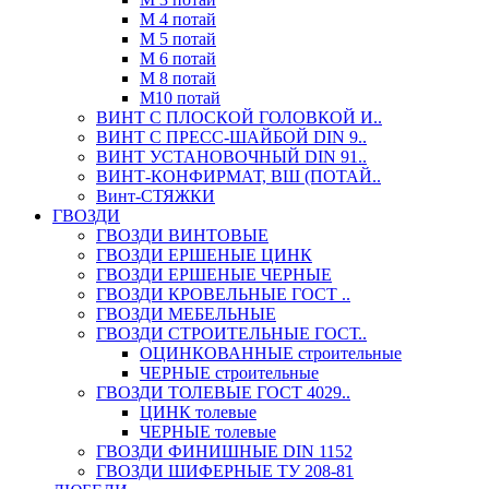
М 4 потай
М 5 потай
М 6 потай
М 8 потай
М10 потай
ВИНТ С ПЛОСКОЙ ГОЛОВКОЙ И..
ВИНТ С ПРЕСС-ШАЙБОЙ DIN 9..
ВИНТ УСТАНОВОЧНЫЙ DIN 91..
ВИНТ-КОНФИРМАТ, ВШ (ПОТАЙ..
Винт-СТЯЖКИ
ГВОЗДИ
ГВОЗДИ ВИНТОВЫЕ
ГВОЗДИ ЕРШЕНЫЕ ЦИНК
ГВОЗДИ ЕРШЕНЫЕ ЧЕРНЫЕ
ГВОЗДИ КРОВЕЛЬНЫЕ ГОСТ ..
ГВОЗДИ МЕБЕЛЬНЫЕ
ГВОЗДИ СТРОИТЕЛЬНЫЕ ГОСТ..
ОЦИНКОВАННЫЕ строительные
ЧЕРНЫЕ строительные
ГВОЗДИ ТОЛЕВЫЕ ГОСТ 4029..
ЦИНК толевые
ЧЕРНЫЕ толевые
ГВОЗДИ ФИНИШНЫЕ DIN 1152
ГВОЗДИ ШИФЕРНЫЕ ТУ 208-81