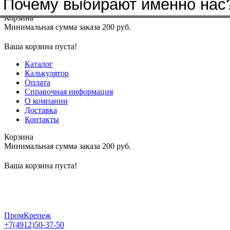
Почему выбирают именно нас
Меню
+7(4912)50-37-50
sbit@krep62.ru
Корзина
Минимальная сумма заказа 200 руб.
Ваша корзина пуста!
Каталог
Калькулятор
Оплата
Справочная информация
О компании
Доставка
Контакты
Корзина
Минимальная сумма заказа 200 руб.
Ваша корзина пуста!
ПромКрепеж
+7(4912)50-37-50