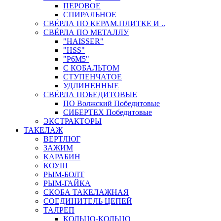
ПЕРОВОЕ
СПИРАЛЬНОЕ
СВЁРЛА ПО КЕРАМ.ПЛИТКЕ И ..
СВЁРЛА ПО МЕТАЛЛУ
"HAISSER"
"HSS"
"Р6М5"
С КОБАЛЬТОМ
СТУПЕНЧАТОЕ
УДЛИНЕННЫЕ
СВЁРЛА ПОБЕДИТОВЫЕ
ПО Волжский Победитовые
СИБЕРТЕХ Победитовые
ЭКСТРАКТОРЫ
ТАКЕЛАЖ
ВЕРТЛЮГ
ЗАЖИМ
КАРАБИН
КОУШ
РЫМ-БОЛТ
РЫМ-ГАЙКА
СКОБА ТАКЕЛАЖНАЯ
СОЕДИНИТЕЛЬ ЦЕПЕЙ
ТАЛРЕП
КОЛЬЦО-КОЛЬЦО