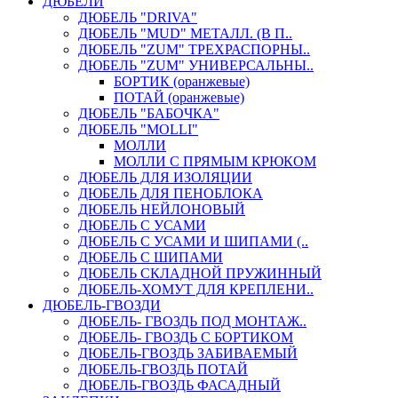
ДЮБЕЛИ
ДЮБЕЛЬ "DRIVA"
ДЮБЕЛЬ "MUD" МЕТАЛЛ. (В П..
ДЮБЕЛЬ "ZUM" ТРЕХРАСПОРНЫ..
ДЮБЕЛЬ "ZUM" УНИВЕРСАЛЬНЫ..
БОРТИК (оранжевые)
ПОТАЙ (оранжевые)
ДЮБЕЛЬ "БАБОЧКА"
ДЮБЕЛЬ "МOLLI"
МОЛЛИ
МОЛЛИ С ПРЯМЫМ КРЮКОМ
ДЮБЕЛЬ ДЛЯ ИЗОЛЯЦИИ
ДЮБЕЛЬ ДЛЯ ПЕНОБЛОКА
ДЮБЕЛЬ НЕЙЛОНОВЫЙ
ДЮБЕЛЬ С УСАМИ
ДЮБЕЛЬ С УСАМИ И ШИПАМИ (..
ДЮБЕЛЬ С ШИПАМИ
ДЮБЕЛЬ СКЛАДНОЙ ПРУЖИННЫЙ
ДЮБЕЛЬ-ХОМУТ ДЛЯ КРЕПЛЕНИ..
ДЮБЕЛЬ-ГВОЗДИ
ДЮБЕЛЬ- ГВОЗДЬ ПОД МОНТАЖ..
ДЮБЕЛЬ- ГВОЗДЬ С БОРТИКОМ
ДЮБЕЛЬ-ГВОЗДЬ ЗАБИВАЕМЫЙ
ДЮБЕЛЬ-ГВОЗДЬ ПОТАЙ
ДЮБЕЛЬ-ГВОЗДЬ ФАСАДНЫЙ