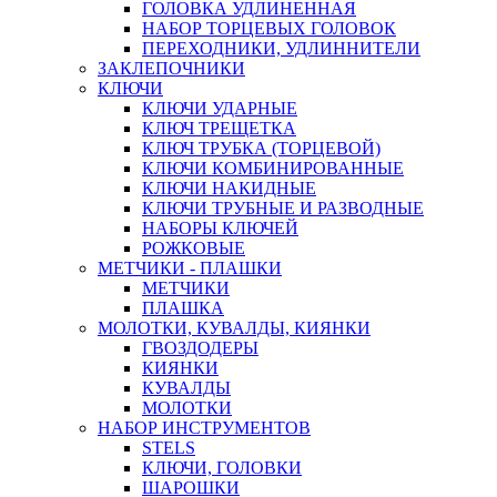
ГОЛОВКА УДЛИНЕННАЯ
НАБОР ТОРЦЕВЫХ ГОЛОВОК
ПЕРЕХОДНИКИ, УДЛИННИТЕЛИ
ЗАКЛЕПОЧНИКИ
КЛЮЧИ
КЛЮЧИ УДАРНЫЕ
КЛЮЧ ТРЕЩЕТКА
КЛЮЧ ТРУБКА (ТОРЦЕВОЙ)
КЛЮЧИ КОМБИНИРОВАННЫЕ
КЛЮЧИ НАКИДНЫЕ
КЛЮЧИ ТРУБНЫЕ И РАЗВОДНЫЕ
НАБОРЫ КЛЮЧЕЙ
РОЖКОВЫЕ
МЕТЧИКИ - ПЛАШКИ
МЕТЧИКИ
ПЛАШКА
МОЛОТКИ, КУВАЛДЫ, КИЯНКИ
ГВОЗДОДЕРЫ
КИЯНКИ
КУВАЛДЫ
МОЛОТКИ
НАБОР ИНСТРУМЕНТОВ
STELS
КЛЮЧИ, ГОЛОВКИ
ШАРОШКИ