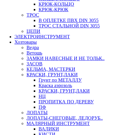
КРЮК-КОЛЬЦО
КРЮК-КРЮК
ТРОС
В ОПЛЕТКЕ ПВХ DIN 3055
ТРОС СТАЛЬНОЙ DIN 3055
ЦЕПИ
ЭЛЕКТРОИНСТРУМЕНТ
Хозтовары
Ведра
Ветошь
ЗАМКИ НАВЕСНЫЕ И НЕ ТОЛЬК..
ЗАСОВ
КЕЛЬМА, МАСТЕРКИ
КРАСКИ, ГРУНТ,ЛАКИ
Грунт по МЕТАЛЛУ
Краска аэрозоль
КРАСКИ, ГРУНТ,ЛАКИ
НЦ
ПРОПИТКА ПО ДЕРЕВУ
ПФ
ЛОПАТЫ
ЛОПАТЫ-СНЕГОВЫЕ, ЛЕДОРУБ..
МАЛЯРНЫЙ ИНСТРУМЕНТ
ВАЛИКИ
КИСТИ