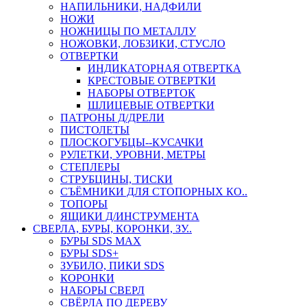
НАПИЛЬНИКИ, НАДФИЛИ
НОЖИ
НОЖНИЦЫ ПО МЕТАЛЛУ
НОЖОВКИ, ЛОБЗИКИ, СТУСЛО
ОТВЕРТКИ
ИНДИКАТОРНАЯ ОТВЕРТКА
КРЕСТОВЫЕ ОТВЕРТКИ
НАБОРЫ ОТВЕРТОК
ШЛИЦЕВЫЕ ОТВЕРТКИ
ПАТРОНЫ Д/ДРЕЛИ
ПИСТОЛЕТЫ
ПЛОСКОГУБЦЫ--КУСАЧКИ
РУЛЕТКИ, УРОВНИ, МЕТРЫ
СТЕПЛЕРЫ
СТРУБЦИНЫ, ТИСКИ
СЪЁМНИКИ ДЛЯ СТОПОРНЫХ КО..
ТОПОРЫ
ЯЩИКИ Д/ИНСТРУМЕНТА
СВЕРЛА, БУРЫ, КОРОНКИ, ЗУ..
БУРЫ SDS MAX
БУРЫ SDS+
ЗУБИЛО, ПИКИ SDS
КОРОНКИ
НАБОРЫ СВЕРЛ
СВЁРЛА ПО ДЕРЕВУ