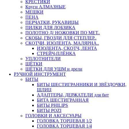
КРЕСТИКИ
Круги АЛМАЗНЫЕ
МЕШКИ
ПЕНА
ПЕРЧАТКИ, РУКАВИЦЫ
ПИЛКИ ДЛЯ ЛОБЗИКА
ПОЛОТНО Д/ НОЖОВКИ ПО МЕТ..
СКОБЫ, ГВОЗДИ ДЛЯ СТЕПЛЕР..
СКОТЧИ, ИЗОЛЕНТА, МАЛЯРНА..
ИЗОЛЕНТА, СКОТЧ, ЛЕНТА
СТРЕЙЧ-ПЛЁНКА
УПЛОТНИТЕЛИ
ЩЁТКИ
ЩЁТКИ ДЛЯ УШМ и дрели
РУЧНОЙ ИНСТРУМЕНТ
БИТЫ
БИТЫ ШЕСТИГРАННИКИ И ЗВЁЗДОЧКИ,
ШЛИЦ
АДАПТЕРЫ, ДЕРЖАТЕЛИ для бит
БИТА ШЕСТИГРАННАЯ
БИТЫ PHILIPS
БИТЫ POZI
ГОЛОВКИ И АКСЕСУАРЫ
ГОЛОВКА ТОРЦЕВАЯ 1/2
ГОЛОВКА ТОРЦЕВАЯ 1/4