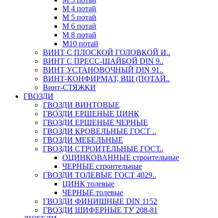
М 4 потай
М 5 потай
М 6 потай
М 8 потай
М10 потай
ВИНТ С ПЛОСКОЙ ГОЛОВКОЙ И..
ВИНТ С ПРЕСС-ШАЙБОЙ DIN 9..
ВИНТ УСТАНОВОЧНЫЙ DIN 91..
ВИНТ-КОНФИРМАТ, ВШ (ПОТАЙ..
Винт-СТЯЖКИ
ГВОЗДИ
ГВОЗДИ ВИНТОВЫЕ
ГВОЗДИ ЕРШЕНЫЕ ЦИНК
ГВОЗДИ ЕРШЕНЫЕ ЧЕРНЫЕ
ГВОЗДИ КРОВЕЛЬНЫЕ ГОСТ ..
ГВОЗДИ МЕБЕЛЬНЫЕ
ГВОЗДИ СТРОИТЕЛЬНЫЕ ГОСТ..
ОЦИНКОВАННЫЕ строительные
ЧЕРНЫЕ строительные
ГВОЗДИ ТОЛЕВЫЕ ГОСТ 4029..
ЦИНК толевые
ЧЕРНЫЕ толевые
ГВОЗДИ ФИНИШНЫЕ DIN 1152
ГВОЗДИ ШИФЕРНЫЕ ТУ 208-81