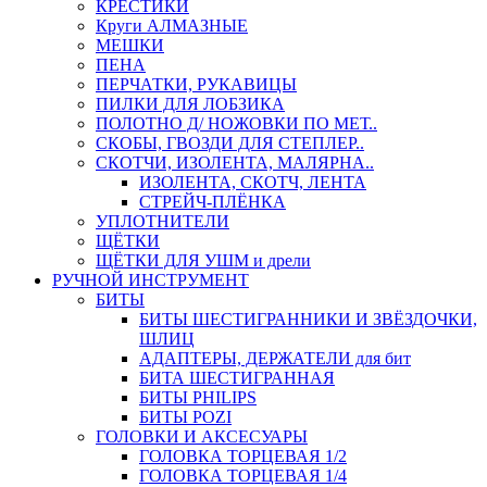
КРЕСТИКИ
Круги АЛМАЗНЫЕ
МЕШКИ
ПЕНА
ПЕРЧАТКИ, РУКАВИЦЫ
ПИЛКИ ДЛЯ ЛОБЗИКА
ПОЛОТНО Д/ НОЖОВКИ ПО МЕТ..
СКОБЫ, ГВОЗДИ ДЛЯ СТЕПЛЕР..
СКОТЧИ, ИЗОЛЕНТА, МАЛЯРНА..
ИЗОЛЕНТА, СКОТЧ, ЛЕНТА
СТРЕЙЧ-ПЛЁНКА
УПЛОТНИТЕЛИ
ЩЁТКИ
ЩЁТКИ ДЛЯ УШМ и дрели
РУЧНОЙ ИНСТРУМЕНТ
БИТЫ
БИТЫ ШЕСТИГРАННИКИ И ЗВЁЗДОЧКИ,
ШЛИЦ
АДАПТЕРЫ, ДЕРЖАТЕЛИ для бит
БИТА ШЕСТИГРАННАЯ
БИТЫ PHILIPS
БИТЫ POZI
ГОЛОВКИ И АКСЕСУАРЫ
ГОЛОВКА ТОРЦЕВАЯ 1/2
ГОЛОВКА ТОРЦЕВАЯ 1/4