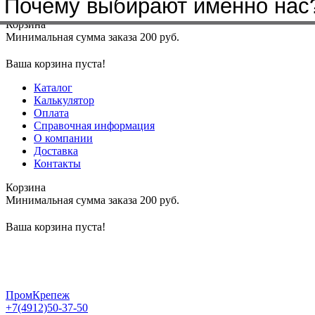
Почему выбирают именно нас
Меню
+7(4912)50-37-50
sbit@krep62.ru
Корзина
Минимальная сумма заказа 200 руб.
Ваша корзина пуста!
Каталог
Калькулятор
Оплата
Справочная информация
О компании
Доставка
Контакты
Корзина
Минимальная сумма заказа 200 руб.
Ваша корзина пуста!
ПромКрепеж
+7(4912)50-37-50