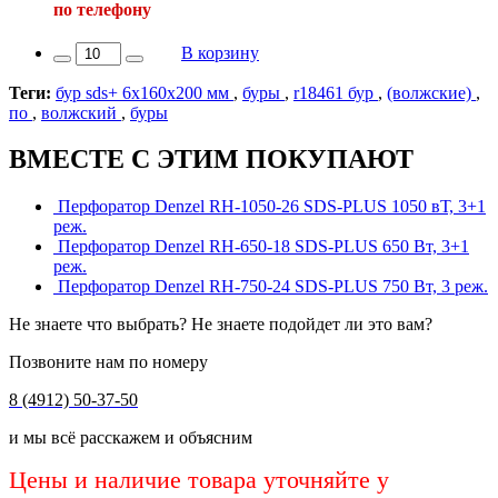
по телефону
В корзину
Теги:
бур sds+ 6х160х200 мм
,
буры
,
r18461 бур
,
(волжские)
,
по
,
волжский
,
буры
ВМЕСТЕ С ЭТИМ ПОКУПАЮТ
Перфоратор Denzel RH-1050-26 SDS-PLUS 1050 вТ, 3+1
реж.
Перфоратор Denzel RH-650-18 SDS-PLUS 650 Вт, 3+1
реж.
Перфоратор Denzel RH-750-24 SDS-PLUS 750 Вт, 3 реж.
Не знаете что выбрать? Не знаете подойдет ли это вам?
Позвоните нам по номеру
8 (4912) 50-37-50
и мы всё расскажем и объясним
Цены и наличие товара уточняйте у