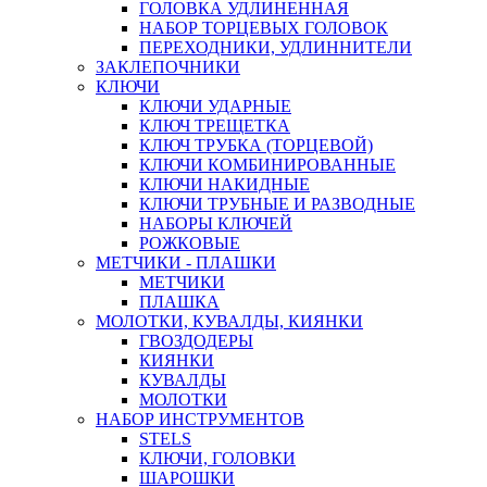
ГОЛОВКА УДЛИНЕННАЯ
НАБОР ТОРЦЕВЫХ ГОЛОВОК
ПЕРЕХОДНИКИ, УДЛИННИТЕЛИ
ЗАКЛЕПОЧНИКИ
КЛЮЧИ
КЛЮЧИ УДАРНЫЕ
КЛЮЧ ТРЕЩЕТКА
КЛЮЧ ТРУБКА (ТОРЦЕВОЙ)
КЛЮЧИ КОМБИНИРОВАННЫЕ
КЛЮЧИ НАКИДНЫЕ
КЛЮЧИ ТРУБНЫЕ И РАЗВОДНЫЕ
НАБОРЫ КЛЮЧЕЙ
РОЖКОВЫЕ
МЕТЧИКИ - ПЛАШКИ
МЕТЧИКИ
ПЛАШКА
МОЛОТКИ, КУВАЛДЫ, КИЯНКИ
ГВОЗДОДЕРЫ
КИЯНКИ
КУВАЛДЫ
МОЛОТКИ
НАБОР ИНСТРУМЕНТОВ
STELS
КЛЮЧИ, ГОЛОВКИ
ШАРОШКИ