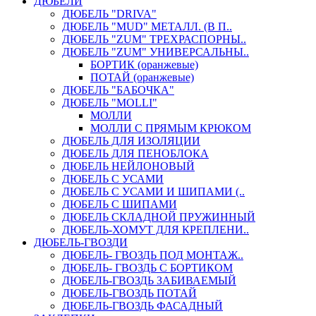
ДЮБЕЛИ
ДЮБЕЛЬ "DRIVA"
ДЮБЕЛЬ "MUD" МЕТАЛЛ. (В П..
ДЮБЕЛЬ "ZUM" ТРЕХРАСПОРНЫ..
ДЮБЕЛЬ "ZUM" УНИВЕРСАЛЬНЫ..
БОРТИК (оранжевые)
ПОТАЙ (оранжевые)
ДЮБЕЛЬ "БАБОЧКА"
ДЮБЕЛЬ "МOLLI"
МОЛЛИ
МОЛЛИ С ПРЯМЫМ КРЮКОМ
ДЮБЕЛЬ ДЛЯ ИЗОЛЯЦИИ
ДЮБЕЛЬ ДЛЯ ПЕНОБЛОКА
ДЮБЕЛЬ НЕЙЛОНОВЫЙ
ДЮБЕЛЬ С УСАМИ
ДЮБЕЛЬ С УСАМИ И ШИПАМИ (..
ДЮБЕЛЬ С ШИПАМИ
ДЮБЕЛЬ СКЛАДНОЙ ПРУЖИННЫЙ
ДЮБЕЛЬ-ХОМУТ ДЛЯ КРЕПЛЕНИ..
ДЮБЕЛЬ-ГВОЗДИ
ДЮБЕЛЬ- ГВОЗДЬ ПОД МОНТАЖ..
ДЮБЕЛЬ- ГВОЗДЬ С БОРТИКОМ
ДЮБЕЛЬ-ГВОЗДЬ ЗАБИВАЕМЫЙ
ДЮБЕЛЬ-ГВОЗДЬ ПОТАЙ
ДЮБЕЛЬ-ГВОЗДЬ ФАСАДНЫЙ