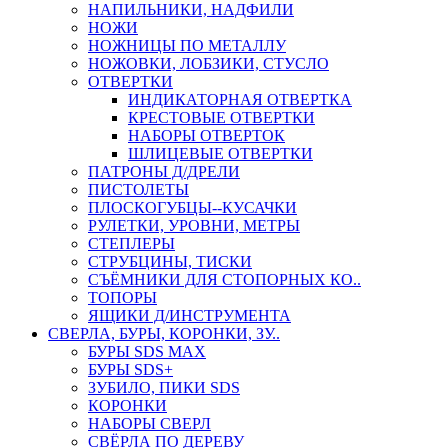
НАПИЛЬНИКИ, НАДФИЛИ
НОЖИ
НОЖНИЦЫ ПО МЕТАЛЛУ
НОЖОВКИ, ЛОБЗИКИ, СТУСЛО
ОТВЕРТКИ
ИНДИКАТОРНАЯ ОТВЕРТКА
КРЕСТОВЫЕ ОТВЕРТКИ
НАБОРЫ ОТВЕРТОК
ШЛИЦЕВЫЕ ОТВЕРТКИ
ПАТРОНЫ Д/ДРЕЛИ
ПИСТОЛЕТЫ
ПЛОСКОГУБЦЫ--КУСАЧКИ
РУЛЕТКИ, УРОВНИ, МЕТРЫ
СТЕПЛЕРЫ
СТРУБЦИНЫ, ТИСКИ
СЪЁМНИКИ ДЛЯ СТОПОРНЫХ КО..
ТОПОРЫ
ЯЩИКИ Д/ИНСТРУМЕНТА
СВЕРЛА, БУРЫ, КОРОНКИ, ЗУ..
БУРЫ SDS MAX
БУРЫ SDS+
ЗУБИЛО, ПИКИ SDS
КОРОНКИ
НАБОРЫ СВЕРЛ
СВЁРЛА ПО ДЕРЕВУ