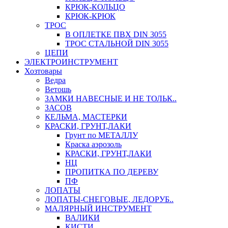
КРЮК-КОЛЬЦО
КРЮК-КРЮК
ТРОС
В ОПЛЕТКЕ ПВХ DIN 3055
ТРОС СТАЛЬНОЙ DIN 3055
ЦЕПИ
ЭЛЕКТРОИНСТРУМЕНТ
Хозтовары
Ведра
Ветошь
ЗАМКИ НАВЕСНЫЕ И НЕ ТОЛЬК..
ЗАСОВ
КЕЛЬМА, МАСТЕРКИ
КРАСКИ, ГРУНТ,ЛАКИ
Грунт по МЕТАЛЛУ
Краска аэрозоль
КРАСКИ, ГРУНТ,ЛАКИ
НЦ
ПРОПИТКА ПО ДЕРЕВУ
ПФ
ЛОПАТЫ
ЛОПАТЫ-СНЕГОВЫЕ, ЛЕДОРУБ..
МАЛЯРНЫЙ ИНСТРУМЕНТ
ВАЛИКИ
КИСТИ