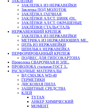
ЗАКЛЕПКИ
ЗАКЛЕПКА ИЗ НЕРЖАВЕЙКИ
Заклепка ПОД МОЛОТОК
ЗАКЛЁПКА ГАЕЧНАЯ
ЗАКЛЁПКИ АЛ/СТ. ЦИНК (DI..
ЗАКЛЁПКИ АЛ/СТ. ОКРАШЕНЫЕ
ЗАКЛЁПКИ СТАЛЬ/СТАЛЬ
НЕРЖАВЕЮЩИЙ КРЕПЕЖ
ЗАКЛЕПКА ИЗ НЕРЖАВЕЙКИ
МЕТРИКА ИЗ НЕРЖАВЕЮЩИХ МЕ..
ЦЕПЬ ИЗ НЕРЖАВЕЙКИ
ШПИЛЬКА НЕРЖАВЕЙКА
ПЕРФОРИРОВАННЫЙ КРЕПЕЖ
ПОДВЕС ДЛЯ ГИПСОКАРТОНА
Проволока СВАРОЧНАЯ И ЭЛЕ..
ПРОВОЛОКА стальная ГОСТ 3..
РАСХОДНЫЕ МАТЕРИАЛЫ
ВД СМАЗКА WD-40
ГЕРМЕТИКИ
ДИСКОВАЯ ПИЛА
ЗАЩИТНЫЕ СРЕДСТВА
КЛЕЙ
TYTAN
АНКЕР ХИМИЧЕСКИЙ
МОМЕНТ