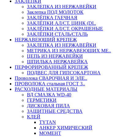
ЗАКЛЕПКИ
ЗАКЛЕПКА ИЗ НЕРЖАВЕЙКИ
Заклепка ПОД МОЛОТОК
ЗАКЛЁПКА ГАЕЧНАЯ
ЗАКЛЁПКИ АЛ/СТ. ЦИНК (DI..
ЗАКЛЁПКИ АЛ/СТ. ОКРАШЕНЫЕ
ЗАКЛЁПКИ СТАЛЬ/СТАЛЬ
НЕРЖАВЕЮЩИЙ КРЕПЕЖ
ЗАКЛЕПКА ИЗ НЕРЖАВЕЙКИ
МЕТРИКА ИЗ НЕРЖАВЕЮЩИХ МЕ..
ЦЕПЬ ИЗ НЕРЖАВЕЙКИ
ШПИЛЬКА НЕРЖАВЕЙКА
ПЕРФОРИРОВАННЫЙ КРЕПЕЖ
ПОДВЕС ДЛЯ ГИПСОКАРТОНА
Проволока СВАРОЧНАЯ И ЭЛЕ..
ПРОВОЛОКА стальная ГОСТ 3..
РАСХОДНЫЕ МАТЕРИАЛЫ
ВД СМАЗКА WD-40
ГЕРМЕТИКИ
ДИСКОВАЯ ПИЛА
ЗАЩИТНЫЕ СРЕДСТВА
КЛЕЙ
TYTAN
АНКЕР ХИМИЧЕСКИЙ
МОМЕНТ