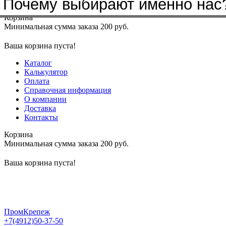
Почему выбирают именно нас
Меню
+7(4912)50-37-50
sbit@krep62.ru
Корзина
Минимальная сумма заказа 200 руб.
Ваша корзина пуста!
Каталог
Калькулятор
Оплата
Справочная информация
О компании
Доставка
Контакты
Корзина
Минимальная сумма заказа 200 руб.
Ваша корзина пуста!
ПромКрепеж
+7(4912)50-37-50