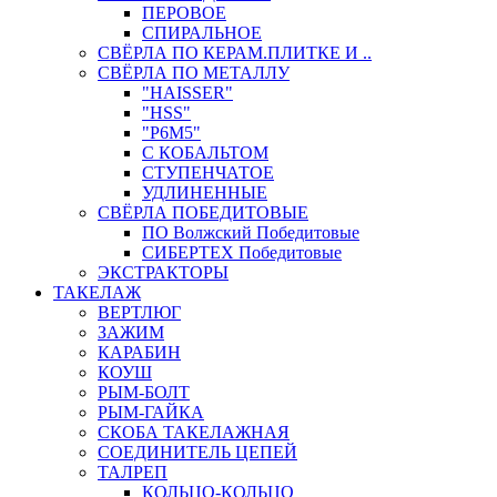
ПЕРОВОЕ
СПИРАЛЬНОЕ
СВЁРЛА ПО КЕРАМ.ПЛИТКЕ И ..
СВЁРЛА ПО МЕТАЛЛУ
"HAISSER"
"HSS"
"Р6М5"
С КОБАЛЬТОМ
СТУПЕНЧАТОЕ
УДЛИНЕННЫЕ
СВЁРЛА ПОБЕДИТОВЫЕ
ПО Волжский Победитовые
СИБЕРТЕХ Победитовые
ЭКСТРАКТОРЫ
ТАКЕЛАЖ
ВЕРТЛЮГ
ЗАЖИМ
КАРАБИН
КОУШ
РЫМ-БОЛТ
РЫМ-ГАЙКА
СКОБА ТАКЕЛАЖНАЯ
СОЕДИНИТЕЛЬ ЦЕПЕЙ
ТАЛРЕП
КОЛЬЦО-КОЛЬЦО