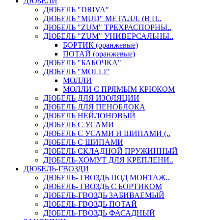
ДЮБЕЛИ
ДЮБЕЛЬ "DRIVA"
ДЮБЕЛЬ "MUD" МЕТАЛЛ. (В П..
ДЮБЕЛЬ "ZUM" ТРЕХРАСПОРНЫ..
ДЮБЕЛЬ "ZUM" УНИВЕРСАЛЬНЫ..
БОРТИК (оранжевые)
ПОТАЙ (оранжевые)
ДЮБЕЛЬ "БАБОЧКА"
ДЮБЕЛЬ "МOLLI"
МОЛЛИ
МОЛЛИ С ПРЯМЫМ КРЮКОМ
ДЮБЕЛЬ ДЛЯ ИЗОЛЯЦИИ
ДЮБЕЛЬ ДЛЯ ПЕНОБЛОКА
ДЮБЕЛЬ НЕЙЛОНОВЫЙ
ДЮБЕЛЬ С УСАМИ
ДЮБЕЛЬ С УСАМИ И ШИПАМИ (..
ДЮБЕЛЬ С ШИПАМИ
ДЮБЕЛЬ СКЛАДНОЙ ПРУЖИННЫЙ
ДЮБЕЛЬ-ХОМУТ ДЛЯ КРЕПЛЕНИ..
ДЮБЕЛЬ-ГВОЗДИ
ДЮБЕЛЬ- ГВОЗДЬ ПОД МОНТАЖ..
ДЮБЕЛЬ- ГВОЗДЬ С БОРТИКОМ
ДЮБЕЛЬ-ГВОЗДЬ ЗАБИВАЕМЫЙ
ДЮБЕЛЬ-ГВОЗДЬ ПОТАЙ
ДЮБЕЛЬ-ГВОЗДЬ ФАСАДНЫЙ