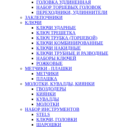
ГОЛОВКА УДЛИНЕННАЯ
НАБОР ТОРЦЕВЫХ ГОЛОВОК
ПЕРЕХОДНИКИ, УДЛИННИТЕЛИ
ЗАКЛЕПОЧНИКИ
КЛЮЧИ
КЛЮЧИ УДАРНЫЕ
КЛЮЧ ТРЕЩЕТКА
КЛЮЧ ТРУБКА (ТОРЦЕВОЙ)
КЛЮЧИ КОМБИНИРОВАННЫЕ
КЛЮЧИ НАКИДНЫЕ
КЛЮЧИ ТРУБНЫЕ И РАЗВОДНЫЕ
НАБОРЫ КЛЮЧЕЙ
РОЖКОВЫЕ
МЕТЧИКИ - ПЛАШКИ
МЕТЧИКИ
ПЛАШКА
МОЛОТКИ, КУВАЛДЫ, КИЯНКИ
ГВОЗДОДЕРЫ
КИЯНКИ
КУВАЛДЫ
МОЛОТКИ
НАБОР ИНСТРУМЕНТОВ
STELS
КЛЮЧИ, ГОЛОВКИ
ШАРОШКИ