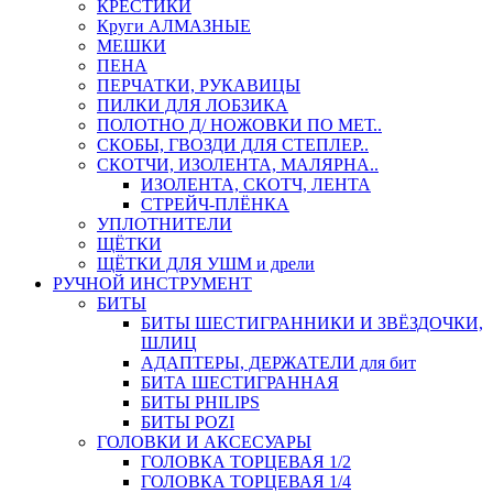
КРЕСТИКИ
Круги АЛМАЗНЫЕ
МЕШКИ
ПЕНА
ПЕРЧАТКИ, РУКАВИЦЫ
ПИЛКИ ДЛЯ ЛОБЗИКА
ПОЛОТНО Д/ НОЖОВКИ ПО МЕТ..
СКОБЫ, ГВОЗДИ ДЛЯ СТЕПЛЕР..
СКОТЧИ, ИЗОЛЕНТА, МАЛЯРНА..
ИЗОЛЕНТА, СКОТЧ, ЛЕНТА
СТРЕЙЧ-ПЛЁНКА
УПЛОТНИТЕЛИ
ЩЁТКИ
ЩЁТКИ ДЛЯ УШМ и дрели
РУЧНОЙ ИНСТРУМЕНТ
БИТЫ
БИТЫ ШЕСТИГРАННИКИ И ЗВЁЗДОЧКИ,
ШЛИЦ
АДАПТЕРЫ, ДЕРЖАТЕЛИ для бит
БИТА ШЕСТИГРАННАЯ
БИТЫ PHILIPS
БИТЫ POZI
ГОЛОВКИ И АКСЕСУАРЫ
ГОЛОВКА ТОРЦЕВАЯ 1/2
ГОЛОВКА ТОРЦЕВАЯ 1/4