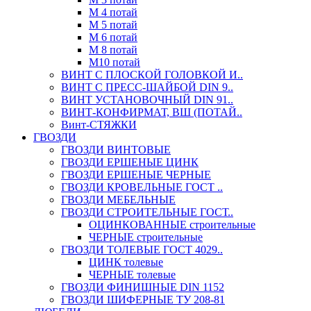
М 4 потай
М 5 потай
М 6 потай
М 8 потай
М10 потай
ВИНТ С ПЛОСКОЙ ГОЛОВКОЙ И..
ВИНТ С ПРЕСС-ШАЙБОЙ DIN 9..
ВИНТ УСТАНОВОЧНЫЙ DIN 91..
ВИНТ-КОНФИРМАТ, ВШ (ПОТАЙ..
Винт-СТЯЖКИ
ГВОЗДИ
ГВОЗДИ ВИНТОВЫЕ
ГВОЗДИ ЕРШЕНЫЕ ЦИНК
ГВОЗДИ ЕРШЕНЫЕ ЧЕРНЫЕ
ГВОЗДИ КРОВЕЛЬНЫЕ ГОСТ ..
ГВОЗДИ МЕБЕЛЬНЫЕ
ГВОЗДИ СТРОИТЕЛЬНЫЕ ГОСТ..
ОЦИНКОВАННЫЕ строительные
ЧЕРНЫЕ строительные
ГВОЗДИ ТОЛЕВЫЕ ГОСТ 4029..
ЦИНК толевые
ЧЕРНЫЕ толевые
ГВОЗДИ ФИНИШНЫЕ DIN 1152
ГВОЗДИ ШИФЕРНЫЕ ТУ 208-81