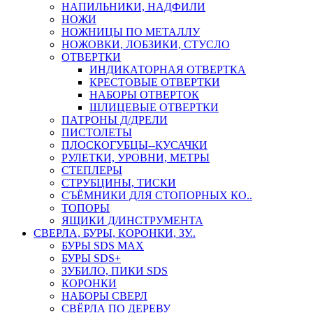
НАПИЛЬНИКИ, НАДФИЛИ
НОЖИ
НОЖНИЦЫ ПО МЕТАЛЛУ
НОЖОВКИ, ЛОБЗИКИ, СТУСЛО
ОТВЕРТКИ
ИНДИКАТОРНАЯ ОТВЕРТКА
КРЕСТОВЫЕ ОТВЕРТКИ
НАБОРЫ ОТВЕРТОК
ШЛИЦЕВЫЕ ОТВЕРТКИ
ПАТРОНЫ Д/ДРЕЛИ
ПИСТОЛЕТЫ
ПЛОСКОГУБЦЫ--КУСАЧКИ
РУЛЕТКИ, УРОВНИ, МЕТРЫ
СТЕПЛЕРЫ
СТРУБЦИНЫ, ТИСКИ
СЪЁМНИКИ ДЛЯ СТОПОРНЫХ КО..
ТОПОРЫ
ЯЩИКИ Д/ИНСТРУМЕНТА
СВЕРЛА, БУРЫ, КОРОНКИ, ЗУ..
БУРЫ SDS MAX
БУРЫ SDS+
ЗУБИЛО, ПИКИ SDS
КОРОНКИ
НАБОРЫ СВЕРЛ
СВЁРЛА ПО ДЕРЕВУ