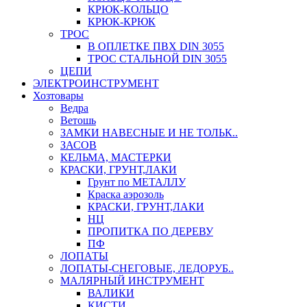
КРЮК-КОЛЬЦО
КРЮК-КРЮК
ТРОС
В ОПЛЕТКЕ ПВХ DIN 3055
ТРОС СТАЛЬНОЙ DIN 3055
ЦЕПИ
ЭЛЕКТРОИНСТРУМЕНТ
Хозтовары
Ведра
Ветошь
ЗАМКИ НАВЕСНЫЕ И НЕ ТОЛЬК..
ЗАСОВ
КЕЛЬМА, МАСТЕРКИ
КРАСКИ, ГРУНТ,ЛАКИ
Грунт по МЕТАЛЛУ
Краска аэрозоль
КРАСКИ, ГРУНТ,ЛАКИ
НЦ
ПРОПИТКА ПО ДЕРЕВУ
ПФ
ЛОПАТЫ
ЛОПАТЫ-СНЕГОВЫЕ, ЛЕДОРУБ..
МАЛЯРНЫЙ ИНСТРУМЕНТ
ВАЛИКИ
КИСТИ