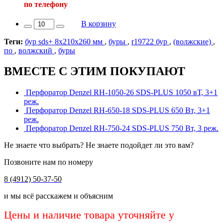
по телефону
В корзину
Теги:
бур sds+ 8х210х260 мм
,
буры
,
r19722 бур
,
(волжские)
,
по
,
волжский
,
буры
ВМЕСТЕ С ЭТИМ ПОКУПАЮТ
Перфоратор Denzel RH-1050-26 SDS-PLUS 1050 вТ, 3+1
реж.
Перфоратор Denzel RH-650-18 SDS-PLUS 650 Вт, 3+1
реж.
Перфоратор Denzel RH-750-24 SDS-PLUS 750 Вт, 3 реж.
Не знаете что выбрать? Не знаете подойдет ли это вам?
Позвоните нам по номеру
8 (4912) 50-37-50
и мы всё расскажем и объясним
Цены и наличие товара уточняйте у