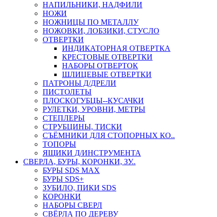
НАПИЛЬНИКИ, НАДФИЛИ
НОЖИ
НОЖНИЦЫ ПО МЕТАЛЛУ
НОЖОВКИ, ЛОБЗИКИ, СТУСЛО
ОТВЕРТКИ
ИНДИКАТОРНАЯ ОТВЕРТКА
КРЕСТОВЫЕ ОТВЕРТКИ
НАБОРЫ ОТВЕРТОК
ШЛИЦЕВЫЕ ОТВЕРТКИ
ПАТРОНЫ Д/ДРЕЛИ
ПИСТОЛЕТЫ
ПЛОСКОГУБЦЫ--КУСАЧКИ
РУЛЕТКИ, УРОВНИ, МЕТРЫ
СТЕПЛЕРЫ
СТРУБЦИНЫ, ТИСКИ
СЪЁМНИКИ ДЛЯ СТОПОРНЫХ КО..
ТОПОРЫ
ЯЩИКИ Д/ИНСТРУМЕНТА
СВЕРЛА, БУРЫ, КОРОНКИ, ЗУ..
БУРЫ SDS MAX
БУРЫ SDS+
ЗУБИЛО, ПИКИ SDS
КОРОНКИ
НАБОРЫ СВЕРЛ
СВЁРЛА ПО ДЕРЕВУ