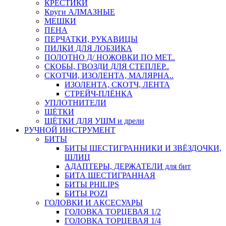
КРЕСТИКИ
Круги АЛМАЗНЫЕ
МЕШКИ
ПЕНА
ПЕРЧАТКИ, РУКАВИЦЫ
ПИЛКИ ДЛЯ ЛОБЗИКА
ПОЛОТНО Д/ НОЖОВКИ ПО МЕТ..
СКОБЫ, ГВОЗДИ ДЛЯ СТЕПЛЕР..
СКОТЧИ, ИЗОЛЕНТА, МАЛЯРНА..
ИЗОЛЕНТА, СКОТЧ, ЛЕНТА
СТРЕЙЧ-ПЛЁНКА
УПЛОТНИТЕЛИ
ЩЁТКИ
ЩЁТКИ ДЛЯ УШМ и дрели
РУЧНОЙ ИНСТРУМЕНТ
БИТЫ
БИТЫ ШЕСТИГРАННИКИ И ЗВЁЗДОЧКИ,
ШЛИЦ
АДАПТЕРЫ, ДЕРЖАТЕЛИ для бит
БИТА ШЕСТИГРАННАЯ
БИТЫ PHILIPS
БИТЫ POZI
ГОЛОВКИ И АКСЕСУАРЫ
ГОЛОВКА ТОРЦЕВАЯ 1/2
ГОЛОВКА ТОРЦЕВАЯ 1/4