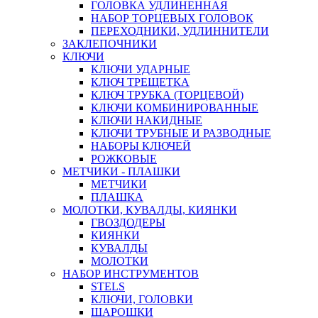
ГОЛОВКА УДЛИНЕННАЯ
НАБОР ТОРЦЕВЫХ ГОЛОВОК
ПЕРЕХОДНИКИ, УДЛИННИТЕЛИ
ЗАКЛЕПОЧНИКИ
КЛЮЧИ
КЛЮЧИ УДАРНЫЕ
КЛЮЧ ТРЕЩЕТКА
КЛЮЧ ТРУБКА (ТОРЦЕВОЙ)
КЛЮЧИ КОМБИНИРОВАННЫЕ
КЛЮЧИ НАКИДНЫЕ
КЛЮЧИ ТРУБНЫЕ И РАЗВОДНЫЕ
НАБОРЫ КЛЮЧЕЙ
РОЖКОВЫЕ
МЕТЧИКИ - ПЛАШКИ
МЕТЧИКИ
ПЛАШКА
МОЛОТКИ, КУВАЛДЫ, КИЯНКИ
ГВОЗДОДЕРЫ
КИЯНКИ
КУВАЛДЫ
МОЛОТКИ
НАБОР ИНСТРУМЕНТОВ
STELS
КЛЮЧИ, ГОЛОВКИ
ШАРОШКИ