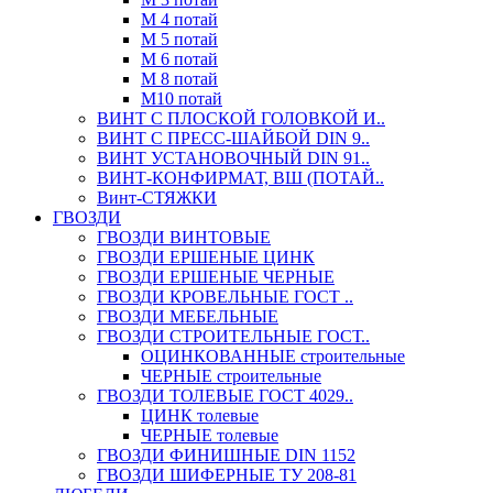
М 4 потай
М 5 потай
М 6 потай
М 8 потай
М10 потай
ВИНТ С ПЛОСКОЙ ГОЛОВКОЙ И..
ВИНТ С ПРЕСС-ШАЙБОЙ DIN 9..
ВИНТ УСТАНОВОЧНЫЙ DIN 91..
ВИНТ-КОНФИРМАТ, ВШ (ПОТАЙ..
Винт-СТЯЖКИ
ГВОЗДИ
ГВОЗДИ ВИНТОВЫЕ
ГВОЗДИ ЕРШЕНЫЕ ЦИНК
ГВОЗДИ ЕРШЕНЫЕ ЧЕРНЫЕ
ГВОЗДИ КРОВЕЛЬНЫЕ ГОСТ ..
ГВОЗДИ МЕБЕЛЬНЫЕ
ГВОЗДИ СТРОИТЕЛЬНЫЕ ГОСТ..
ОЦИНКОВАННЫЕ строительные
ЧЕРНЫЕ строительные
ГВОЗДИ ТОЛЕВЫЕ ГОСТ 4029..
ЦИНК толевые
ЧЕРНЫЕ толевые
ГВОЗДИ ФИНИШНЫЕ DIN 1152
ГВОЗДИ ШИФЕРНЫЕ ТУ 208-81