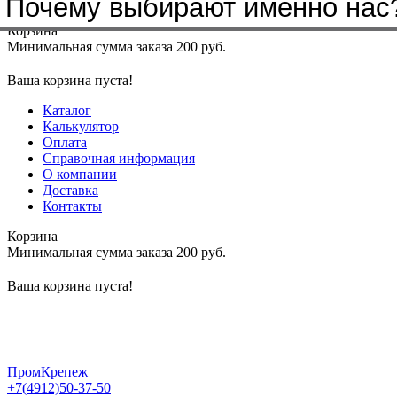
Почему выбирают именно нас
Меню
+7(4912)50-37-50
sbit@krep62.ru
Корзина
Минимальная сумма заказа 200 руб.
Ваша корзина пуста!
Каталог
Калькулятор
Оплата
Справочная информация
О компании
Доставка
Контакты
Корзина
Минимальная сумма заказа 200 руб.
Ваша корзина пуста!
ПромКрепеж
+7(4912)50-37-50