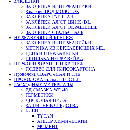
ЗАКЛЕПКИ
ЗАКЛЕПКА ИЗ НЕРЖАВЕЙКИ
Заклепка ПОД МОЛОТОК
ЗАКЛЁПКА ГАЕЧНАЯ
ЗАКЛЁПКИ АЛ/СТ. ЦИНК (DI..
ЗАКЛЁПКИ АЛ/СТ. ОКРАШЕНЫЕ
ЗАКЛЁПКИ СТАЛЬ/СТАЛЬ
НЕРЖАВЕЮЩИЙ КРЕПЕЖ
ЗАКЛЕПКА ИЗ НЕРЖАВЕЙКИ
МЕТРИКА ИЗ НЕРЖАВЕЮЩИХ МЕ..
ЦЕПЬ ИЗ НЕРЖАВЕЙКИ
ШПИЛЬКА НЕРЖАВЕЙКА
ПЕРФОРИРОВАННЫЙ КРЕПЕЖ
ПОДВЕС ДЛЯ ГИПСОКАРТОНА
Проволока СВАРОЧНАЯ И ЭЛЕ..
ПРОВОЛОКА стальная ГОСТ 3..
РАСХОДНЫЕ МАТЕРИАЛЫ
ВД СМАЗКА WD-40
ГЕРМЕТИКИ
ДИСКОВАЯ ПИЛА
ЗАЩИТНЫЕ СРЕДСТВА
КЛЕЙ
TYTAN
АНКЕР ХИМИЧЕСКИЙ
МОМЕНТ