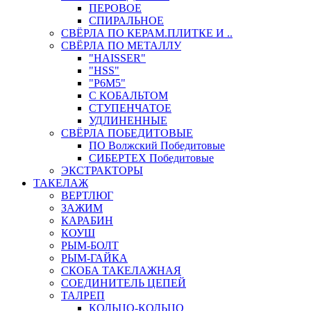
ПЕРОВОЕ
СПИРАЛЬНОЕ
СВЁРЛА ПО КЕРАМ.ПЛИТКЕ И ..
СВЁРЛА ПО МЕТАЛЛУ
"HAISSER"
"HSS"
"Р6М5"
С КОБАЛЬТОМ
СТУПЕНЧАТОЕ
УДЛИНЕННЫЕ
СВЁРЛА ПОБЕДИТОВЫЕ
ПО Волжский Победитовые
СИБЕРТЕХ Победитовые
ЭКСТРАКТОРЫ
ТАКЕЛАЖ
ВЕРТЛЮГ
ЗАЖИМ
КАРАБИН
КОУШ
РЫМ-БОЛТ
РЫМ-ГАЙКА
СКОБА ТАКЕЛАЖНАЯ
СОЕДИНИТЕЛЬ ЦЕПЕЙ
ТАЛРЕП
КОЛЬЦО-КОЛЬЦО