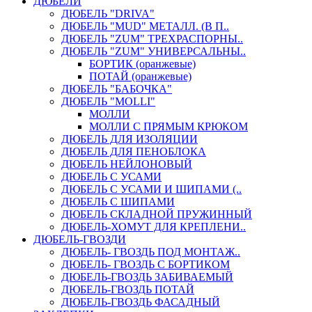
ДЮБЕЛИ
ДЮБЕЛЬ "DRIVA"
ДЮБЕЛЬ "MUD" МЕТАЛЛ. (В П..
ДЮБЕЛЬ "ZUM" ТРЕХРАСПОРНЫ..
ДЮБЕЛЬ "ZUM" УНИВЕРСАЛЬНЫ..
БОРТИК (оранжевые)
ПОТАЙ (оранжевые)
ДЮБЕЛЬ "БАБОЧКА"
ДЮБЕЛЬ "МOLLI"
МОЛЛИ
МОЛЛИ С ПРЯМЫМ КРЮКОМ
ДЮБЕЛЬ ДЛЯ ИЗОЛЯЦИИ
ДЮБЕЛЬ ДЛЯ ПЕНОБЛОКА
ДЮБЕЛЬ НЕЙЛОНОВЫЙ
ДЮБЕЛЬ С УСАМИ
ДЮБЕЛЬ С УСАМИ И ШИПАМИ (..
ДЮБЕЛЬ С ШИПАМИ
ДЮБЕЛЬ СКЛАДНОЙ ПРУЖИННЫЙ
ДЮБЕЛЬ-ХОМУТ ДЛЯ КРЕПЛЕНИ..
ДЮБЕЛЬ-ГВОЗДИ
ДЮБЕЛЬ- ГВОЗДЬ ПОД МОНТАЖ..
ДЮБЕЛЬ- ГВОЗДЬ С БОРТИКОМ
ДЮБЕЛЬ-ГВОЗДЬ ЗАБИВАЕМЫЙ
ДЮБЕЛЬ-ГВОЗДЬ ПОТАЙ
ДЮБЕЛЬ-ГВОЗДЬ ФАСАДНЫЙ