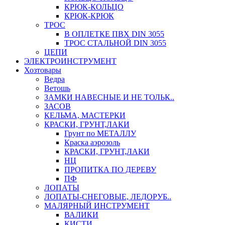
КРЮК-КОЛЬЦО
КРЮК-КРЮК
ТРОС
В ОПЛЕТКЕ ПВХ DIN 3055
ТРОС СТАЛЬНОЙ DIN 3055
ЦЕПИ
ЭЛЕКТРОИНСТРУМЕНТ
Хозтовары
Ведра
Ветошь
ЗАМКИ НАВЕСНЫЕ И НЕ ТОЛЬК..
ЗАСОВ
КЕЛЬМА, МАСТЕРКИ
КРАСКИ, ГРУНТ,ЛАКИ
Грунт по МЕТАЛЛУ
Краска аэрозоль
КРАСКИ, ГРУНТ,ЛАКИ
НЦ
ПРОПИТКА ПО ДЕРЕВУ
ПФ
ЛОПАТЫ
ЛОПАТЫ-СНЕГОВЫЕ, ЛЕДОРУБ..
МАЛЯРНЫЙ ИНСТРУМЕНТ
ВАЛИКИ
КИСТИ