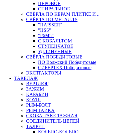
ПЕРОВОЕ
СПИРАЛЬНОЕ
СВЁРЛА ПО КЕРАМ.ПЛИТКЕ И ..
СВЁРЛА ПО МЕТАЛЛУ
"HAISSER"
"HSS"
"Р6М5"
С КОБАЛЬТОМ
СТУПЕНЧАТОЕ
УДЛИНЕННЫЕ
СВЁРЛА ПОБЕДИТОВЫЕ
ПО Волжский Победитовые
СИБЕРТЕХ Победитовые
ЭКСТРАКТОРЫ
ТАКЕЛАЖ
ВЕРТЛЮГ
ЗАЖИМ
КАРАБИН
КОУШ
РЫМ-БОЛТ
РЫМ-ГАЙКА
СКОБА ТАКЕЛАЖНАЯ
СОЕДИНИТЕЛЬ ЦЕПЕЙ
ТАЛРЕП
КОЛЬЦО-КОЛЬЦО