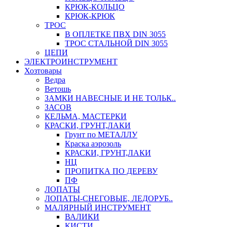
КРЮК-КОЛЬЦО
КРЮК-КРЮК
ТРОС
В ОПЛЕТКЕ ПВХ DIN 3055
ТРОС СТАЛЬНОЙ DIN 3055
ЦЕПИ
ЭЛЕКТРОИНСТРУМЕНТ
Хозтовары
Ведра
Ветошь
ЗАМКИ НАВЕСНЫЕ И НЕ ТОЛЬК..
ЗАСОВ
КЕЛЬМА, МАСТЕРКИ
КРАСКИ, ГРУНТ,ЛАКИ
Грунт по МЕТАЛЛУ
Краска аэрозоль
КРАСКИ, ГРУНТ,ЛАКИ
НЦ
ПРОПИТКА ПО ДЕРЕВУ
ПФ
ЛОПАТЫ
ЛОПАТЫ-СНЕГОВЫЕ, ЛЕДОРУБ..
МАЛЯРНЫЙ ИНСТРУМЕНТ
ВАЛИКИ
КИСТИ