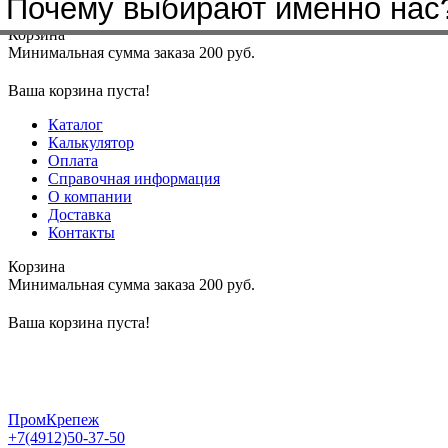
Почему выбирают именно нас
Меню
+7(4912)50-37-50
sbit@krep62.ru
Корзина
Минимальная сумма заказа 200 руб.
Ваша корзина пуста!
Каталог
Калькулятор
Оплата
Справочная информация
О компании
Доставка
Контакты
Корзина
Минимальная сумма заказа 200 руб.
Ваша корзина пуста!
ПромКрепеж
+7(4912)50-37-50