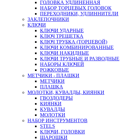
ГОЛОВКА УДЛИНЕННАЯ
НАБОР ТОРЦЕВЫХ ГОЛОВОК
ПЕРЕХОДНИКИ, УДЛИННИТЕЛИ
ЗАКЛЕПОЧНИКИ
КЛЮЧИ
КЛЮЧИ УДАРНЫЕ
КЛЮЧ ТРЕЩЕТКА
КЛЮЧ ТРУБКА (ТОРЦЕВОЙ)
КЛЮЧИ КОМБИНИРОВАННЫЕ
КЛЮЧИ НАКИДНЫЕ
КЛЮЧИ ТРУБНЫЕ И РАЗВОДНЫЕ
НАБОРЫ КЛЮЧЕЙ
РОЖКОВЫЕ
МЕТЧИКИ - ПЛАШКИ
МЕТЧИКИ
ПЛАШКА
МОЛОТКИ, КУВАЛДЫ, КИЯНКИ
ГВОЗДОДЕРЫ
КИЯНКИ
КУВАЛДЫ
МОЛОТКИ
НАБОР ИНСТРУМЕНТОВ
STELS
КЛЮЧИ, ГОЛОВКИ
ШАРОШКИ