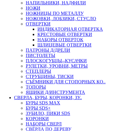
НАПИЛЬНИКИ, НАДФИЛИ
НОЖИ
НОЖНИЦЫ ПО МЕТАЛЛУ
НОЖОВКИ, ЛОБЗИКИ, СТУСЛО
ОТВЕРТКИ
ИНДИКАТОРНАЯ ОТВЕРТКА
КРЕСТОВЫЕ ОТВЕРТКИ
НАБОРЫ ОТВЕРТОК
ШЛИЦЕВЫЕ ОТВЕРТКИ
ПАТРОНЫ Д/ДРЕЛИ
ПИСТОЛЕТЫ
ПЛОСКОГУБЦЫ--КУСАЧКИ
РУЛЕТКИ, УРОВНИ, МЕТРЫ
СТЕПЛЕРЫ
СТРУБЦИНЫ, ТИСКИ
СЪЁМНИКИ ДЛЯ СТОПОРНЫХ КО..
ТОПОРЫ
ЯЩИКИ Д/ИНСТРУМЕНТА
СВЕРЛА, БУРЫ, КОРОНКИ, ЗУ..
БУРЫ SDS MAX
БУРЫ SDS+
ЗУБИЛО, ПИКИ SDS
КОРОНКИ
НАБОРЫ СВЕРЛ
СВЁРЛА ПО ДЕРЕВУ