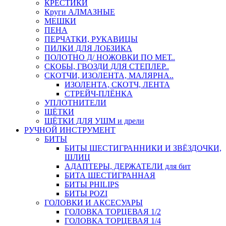
КРЕСТИКИ
Круги АЛМАЗНЫЕ
МЕШКИ
ПЕНА
ПЕРЧАТКИ, РУКАВИЦЫ
ПИЛКИ ДЛЯ ЛОБЗИКА
ПОЛОТНО Д/ НОЖОВКИ ПО МЕТ..
СКОБЫ, ГВОЗДИ ДЛЯ СТЕПЛЕР..
СКОТЧИ, ИЗОЛЕНТА, МАЛЯРНА..
ИЗОЛЕНТА, СКОТЧ, ЛЕНТА
СТРЕЙЧ-ПЛЁНКА
УПЛОТНИТЕЛИ
ЩЁТКИ
ЩЁТКИ ДЛЯ УШМ и дрели
РУЧНОЙ ИНСТРУМЕНТ
БИТЫ
БИТЫ ШЕСТИГРАННИКИ И ЗВЁЗДОЧКИ,
ШЛИЦ
АДАПТЕРЫ, ДЕРЖАТЕЛИ для бит
БИТА ШЕСТИГРАННАЯ
БИТЫ PHILIPS
БИТЫ POZI
ГОЛОВКИ И АКСЕСУАРЫ
ГОЛОВКА ТОРЦЕВАЯ 1/2
ГОЛОВКА ТОРЦЕВАЯ 1/4