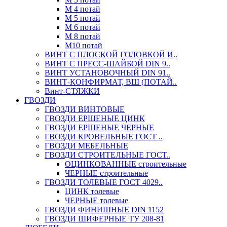
М 4 потай
М 5 потай
М 6 потай
М 8 потай
М10 потай
ВИНТ С ПЛОСКОЙ ГОЛОВКОЙ И..
ВИНТ С ПРЕСС-ШАЙБОЙ DIN 9..
ВИНТ УСТАНОВОЧНЫЙ DIN 91..
ВИНТ-КОНФИРМАТ, ВШ (ПОТАЙ..
Винт-СТЯЖКИ
ГВОЗДИ
ГВОЗДИ ВИНТОВЫЕ
ГВОЗДИ ЕРШЕНЫЕ ЦИНК
ГВОЗДИ ЕРШЕНЫЕ ЧЕРНЫЕ
ГВОЗДИ КРОВЕЛЬНЫЕ ГОСТ ..
ГВОЗДИ МЕБЕЛЬНЫЕ
ГВОЗДИ СТРОИТЕЛЬНЫЕ ГОСТ..
ОЦИНКОВАННЫЕ строительные
ЧЕРНЫЕ строительные
ГВОЗДИ ТОЛЕВЫЕ ГОСТ 4029..
ЦИНК толевые
ЧЕРНЫЕ толевые
ГВОЗДИ ФИНИШНЫЕ DIN 1152
ГВОЗДИ ШИФЕРНЫЕ ТУ 208-81