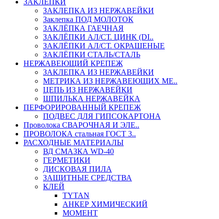
ЗАКЛЕПКИ
ЗАКЛЕПКА ИЗ НЕРЖАВЕЙКИ
Заклепка ПОД МОЛОТОК
ЗАКЛЁПКА ГАЕЧНАЯ
ЗАКЛЁПКИ АЛ/СТ. ЦИНК (DI..
ЗАКЛЁПКИ АЛ/СТ. ОКРАШЕНЫЕ
ЗАКЛЁПКИ СТАЛЬ/СТАЛЬ
НЕРЖАВЕЮЩИЙ КРЕПЕЖ
ЗАКЛЕПКА ИЗ НЕРЖАВЕЙКИ
МЕТРИКА ИЗ НЕРЖАВЕЮЩИХ МЕ..
ЦЕПЬ ИЗ НЕРЖАВЕЙКИ
ШПИЛЬКА НЕРЖАВЕЙКА
ПЕРФОРИРОВАННЫЙ КРЕПЕЖ
ПОДВЕС ДЛЯ ГИПСОКАРТОНА
Проволока СВАРОЧНАЯ И ЭЛЕ..
ПРОВОЛОКА стальная ГОСТ 3..
РАСХОДНЫЕ МАТЕРИАЛЫ
ВД СМАЗКА WD-40
ГЕРМЕТИКИ
ДИСКОВАЯ ПИЛА
ЗАЩИТНЫЕ СРЕДСТВА
КЛЕЙ
TYTAN
АНКЕР ХИМИЧЕСКИЙ
МОМЕНТ