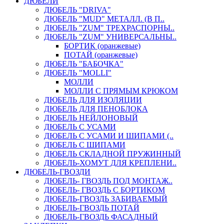
ДЮБЕЛИ
ДЮБЕЛЬ "DRIVA"
ДЮБЕЛЬ "MUD" МЕТАЛЛ. (В П..
ДЮБЕЛЬ "ZUM" ТРЕХРАСПОРНЫ..
ДЮБЕЛЬ "ZUM" УНИВЕРСАЛЬНЫ..
БОРТИК (оранжевые)
ПОТАЙ (оранжевые)
ДЮБЕЛЬ "БАБОЧКА"
ДЮБЕЛЬ "МOLLI"
МОЛЛИ
МОЛЛИ С ПРЯМЫМ КРЮКОМ
ДЮБЕЛЬ ДЛЯ ИЗОЛЯЦИИ
ДЮБЕЛЬ ДЛЯ ПЕНОБЛОКА
ДЮБЕЛЬ НЕЙЛОНОВЫЙ
ДЮБЕЛЬ С УСАМИ
ДЮБЕЛЬ С УСАМИ И ШИПАМИ (..
ДЮБЕЛЬ С ШИПАМИ
ДЮБЕЛЬ СКЛАДНОЙ ПРУЖИННЫЙ
ДЮБЕЛЬ-ХОМУТ ДЛЯ КРЕПЛЕНИ..
ДЮБЕЛЬ-ГВОЗДИ
ДЮБЕЛЬ- ГВОЗДЬ ПОД МОНТАЖ..
ДЮБЕЛЬ- ГВОЗДЬ С БОРТИКОМ
ДЮБЕЛЬ-ГВОЗДЬ ЗАБИВАЕМЫЙ
ДЮБЕЛЬ-ГВОЗДЬ ПОТАЙ
ДЮБЕЛЬ-ГВОЗДЬ ФАСАДНЫЙ