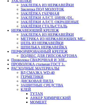
ЗАКЛЕПКИ
ЗАКЛЕПКА ИЗ НЕРЖАВЕЙКИ
Заклепка ПОД МОЛОТОК
ЗАКЛЁПКА ГАЕЧНАЯ
ЗАКЛЁПКИ АЛ/СТ. ЦИНК (DI..
ЗАКЛЁПКИ АЛ/СТ. ОКРАШЕНЫЕ
ЗАКЛЁПКИ СТАЛЬ/СТАЛЬ
НЕРЖАВЕЮЩИЙ КРЕПЕЖ
ЗАКЛЕПКА ИЗ НЕРЖАВЕЙКИ
МЕТРИКА ИЗ НЕРЖАВЕЮЩИХ МЕ..
ЦЕПЬ ИЗ НЕРЖАВЕЙКИ
ШПИЛЬКА НЕРЖАВЕЙКА
ПЕРФОРИРОВАННЫЙ КРЕПЕЖ
ПОДВЕС ДЛЯ ГИПСОКАРТОНА
Проволока СВАРОЧНАЯ И ЭЛЕ..
ПРОВОЛОКА стальная ГОСТ 3..
РАСХОДНЫЕ МАТЕРИАЛЫ
ВД СМАЗКА WD-40
ГЕРМЕТИКИ
ДИСКОВАЯ ПИЛА
ЗАЩИТНЫЕ СРЕДСТВА
КЛЕЙ
TYTAN
АНКЕР ХИМИЧЕСКИЙ
МОМЕНТ