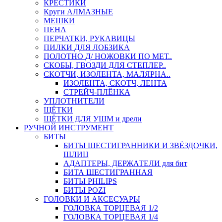
КРЕСТИКИ
Круги АЛМАЗНЫЕ
МЕШКИ
ПЕНА
ПЕРЧАТКИ, РУКАВИЦЫ
ПИЛКИ ДЛЯ ЛОБЗИКА
ПОЛОТНО Д/ НОЖОВКИ ПО МЕТ..
СКОБЫ, ГВОЗДИ ДЛЯ СТЕПЛЕР..
СКОТЧИ, ИЗОЛЕНТА, МАЛЯРНА..
ИЗОЛЕНТА, СКОТЧ, ЛЕНТА
СТРЕЙЧ-ПЛЁНКА
УПЛОТНИТЕЛИ
ЩЁТКИ
ЩЁТКИ ДЛЯ УШМ и дрели
РУЧНОЙ ИНСТРУМЕНТ
БИТЫ
БИТЫ ШЕСТИГРАННИКИ И ЗВЁЗДОЧКИ,
ШЛИЦ
АДАПТЕРЫ, ДЕРЖАТЕЛИ для бит
БИТА ШЕСТИГРАННАЯ
БИТЫ PHILIPS
БИТЫ POZI
ГОЛОВКИ И АКСЕСУАРЫ
ГОЛОВКА ТОРЦЕВАЯ 1/2
ГОЛОВКА ТОРЦЕВАЯ 1/4