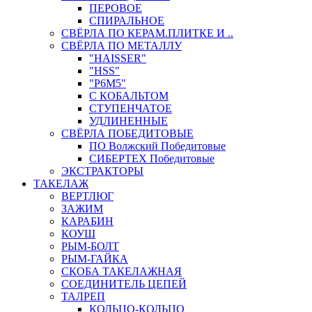
ПЕРОВОЕ
СПИРАЛЬНОЕ
СВЁРЛА ПО КЕРАМ.ПЛИТКЕ И ..
СВЁРЛА ПО МЕТАЛЛУ
"HAISSER"
"HSS"
"Р6М5"
С КОБАЛЬТОМ
СТУПЕНЧАТОЕ
УДЛИНЕННЫЕ
СВЁРЛА ПОБЕДИТОВЫЕ
ПО Волжский Победитовые
СИБЕРТЕХ Победитовые
ЭКСТРАКТОРЫ
ТАКЕЛАЖ
ВЕРТЛЮГ
ЗАЖИМ
КАРАБИН
КОУШ
РЫМ-БОЛТ
РЫМ-ГАЙКА
СКОБА ТАКЕЛАЖНАЯ
СОЕДИНИТЕЛЬ ЦЕПЕЙ
ТАЛРЕП
КОЛЬЦО-КОЛЬЦО