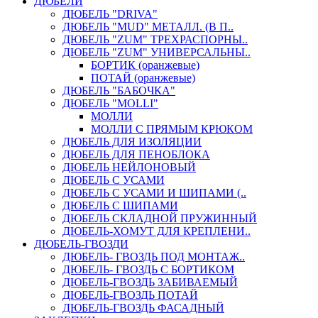
ДЮБЕЛИ
ДЮБЕЛЬ "DRIVA"
ДЮБЕЛЬ "MUD" МЕТАЛЛ. (В П..
ДЮБЕЛЬ "ZUM" ТРЕХРАСПОРНЫ..
ДЮБЕЛЬ "ZUM" УНИВЕРСАЛЬНЫ..
БОРТИК (оранжевые)
ПОТАЙ (оранжевые)
ДЮБЕЛЬ "БАБОЧКА"
ДЮБЕЛЬ "МOLLI"
МОЛЛИ
МОЛЛИ С ПРЯМЫМ КРЮКОМ
ДЮБЕЛЬ ДЛЯ ИЗОЛЯЦИИ
ДЮБЕЛЬ ДЛЯ ПЕНОБЛОКА
ДЮБЕЛЬ НЕЙЛОНОВЫЙ
ДЮБЕЛЬ С УСАМИ
ДЮБЕЛЬ С УСАМИ И ШИПАМИ (..
ДЮБЕЛЬ С ШИПАМИ
ДЮБЕЛЬ СКЛАДНОЙ ПРУЖИННЫЙ
ДЮБЕЛЬ-ХОМУТ ДЛЯ КРЕПЛЕНИ..
ДЮБЕЛЬ-ГВОЗДИ
ДЮБЕЛЬ- ГВОЗДЬ ПОД МОНТАЖ..
ДЮБЕЛЬ- ГВОЗДЬ С БОРТИКОМ
ДЮБЕЛЬ-ГВОЗДЬ ЗАБИВАЕМЫЙ
ДЮБЕЛЬ-ГВОЗДЬ ПОТАЙ
ДЮБЕЛЬ-ГВОЗДЬ ФАСАДНЫЙ