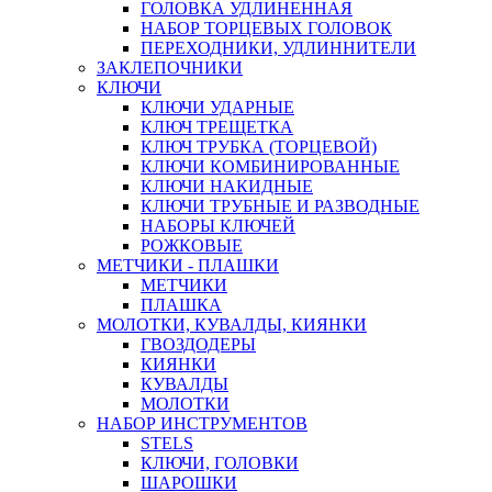
ГОЛОВКА УДЛИНЕННАЯ
НАБОР ТОРЦЕВЫХ ГОЛОВОК
ПЕРЕХОДНИКИ, УДЛИННИТЕЛИ
ЗАКЛЕПОЧНИКИ
КЛЮЧИ
КЛЮЧИ УДАРНЫЕ
КЛЮЧ ТРЕЩЕТКА
КЛЮЧ ТРУБКА (ТОРЦЕВОЙ)
КЛЮЧИ КОМБИНИРОВАННЫЕ
КЛЮЧИ НАКИДНЫЕ
КЛЮЧИ ТРУБНЫЕ И РАЗВОДНЫЕ
НАБОРЫ КЛЮЧЕЙ
РОЖКОВЫЕ
МЕТЧИКИ - ПЛАШКИ
МЕТЧИКИ
ПЛАШКА
МОЛОТКИ, КУВАЛДЫ, КИЯНКИ
ГВОЗДОДЕРЫ
КИЯНКИ
КУВАЛДЫ
МОЛОТКИ
НАБОР ИНСТРУМЕНТОВ
STELS
КЛЮЧИ, ГОЛОВКИ
ШАРОШКИ