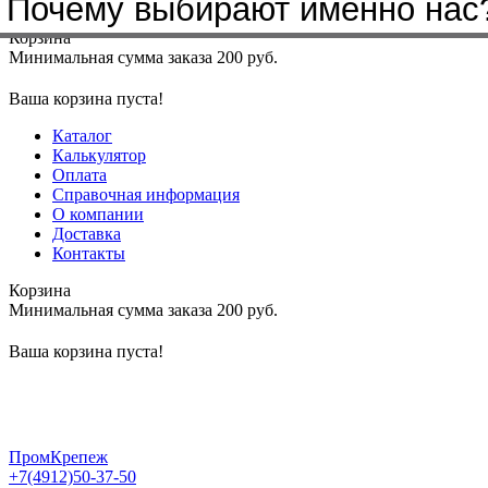
Почему выбирают именно нас
Меню
+7(4912)50-37-50
sbit@krep62.ru
Корзина
Минимальная сумма заказа 200 руб.
Ваша корзина пуста!
Каталог
Калькулятор
Оплата
Справочная информация
О компании
Доставка
Контакты
Корзина
Минимальная сумма заказа 200 руб.
Ваша корзина пуста!
ПромКрепеж
+7(4912)50-37-50