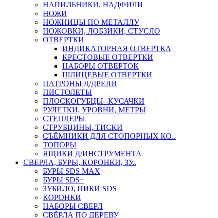
НАПИЛЬНИКИ, НАДФИЛИ
НОЖИ
НОЖНИЦЫ ПО МЕТАЛЛУ
НОЖОВКИ, ЛОБЗИКИ, СТУСЛО
ОТВЕРТКИ
ИНДИКАТОРНАЯ ОТВЕРТКА
КРЕСТОВЫЕ ОТВЕРТКИ
НАБОРЫ ОТВЕРТОК
ШЛИЦЕВЫЕ ОТВЕРТКИ
ПАТРОНЫ Д/ДРЕЛИ
ПИСТОЛЕТЫ
ПЛОСКОГУБЦЫ--КУСАЧКИ
РУЛЕТКИ, УРОВНИ, МЕТРЫ
СТЕПЛЕРЫ
СТРУБЦИНЫ, ТИСКИ
СЪЁМНИКИ ДЛЯ СТОПОРНЫХ КО..
ТОПОРЫ
ЯЩИКИ Д/ИНСТРУМЕНТА
СВЕРЛА, БУРЫ, КОРОНКИ, ЗУ..
БУРЫ SDS MAX
БУРЫ SDS+
ЗУБИЛО, ПИКИ SDS
КОРОНКИ
НАБОРЫ СВЕРЛ
СВЁРЛА ПО ДЕРЕВУ