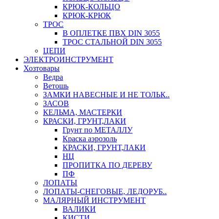
КРЮК-КОЛЬЦО
КРЮК-КРЮК
ТРОС
В ОПЛЕТКЕ ПВХ DIN 3055
ТРОС СТАЛЬНОЙ DIN 3055
ЦЕПИ
ЭЛЕКТРОИНСТРУМЕНТ
Хозтовары
Ведра
Ветошь
ЗАМКИ НАВЕСНЫЕ И НЕ ТОЛЬК..
ЗАСОВ
КЕЛЬМА, МАСТЕРКИ
КРАСКИ, ГРУНТ,ЛАКИ
Грунт по МЕТАЛЛУ
Краска аэрозоль
КРАСКИ, ГРУНТ,ЛАКИ
НЦ
ПРОПИТКА ПО ДЕРЕВУ
ПФ
ЛОПАТЫ
ЛОПАТЫ-СНЕГОВЫЕ, ЛЕДОРУБ..
МАЛЯРНЫЙ ИНСТРУМЕНТ
ВАЛИКИ
КИСТИ