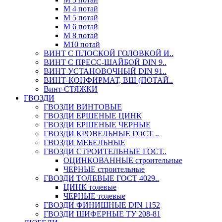
М 4 потай
М 5 потай
М 6 потай
М 8 потай
М10 потай
ВИНТ С ПЛОСКОЙ ГОЛОВКОЙ И..
ВИНТ С ПРЕСС-ШАЙБОЙ DIN 9..
ВИНТ УСТАНОВОЧНЫЙ DIN 91..
ВИНТ-КОНФИРМАТ, ВШ (ПОТАЙ..
Винт-СТЯЖКИ
ГВОЗДИ
ГВОЗДИ ВИНТОВЫЕ
ГВОЗДИ ЕРШЕНЫЕ ЦИНК
ГВОЗДИ ЕРШЕНЫЕ ЧЕРНЫЕ
ГВОЗДИ КРОВЕЛЬНЫЕ ГОСТ ..
ГВОЗДИ МЕБЕЛЬНЫЕ
ГВОЗДИ СТРОИТЕЛЬНЫЕ ГОСТ..
ОЦИНКОВАННЫЕ строительные
ЧЕРНЫЕ строительные
ГВОЗДИ ТОЛЕВЫЕ ГОСТ 4029..
ЦИНК толевые
ЧЕРНЫЕ толевые
ГВОЗДИ ФИНИШНЫЕ DIN 1152
ГВОЗДИ ШИФЕРНЫЕ ТУ 208-81