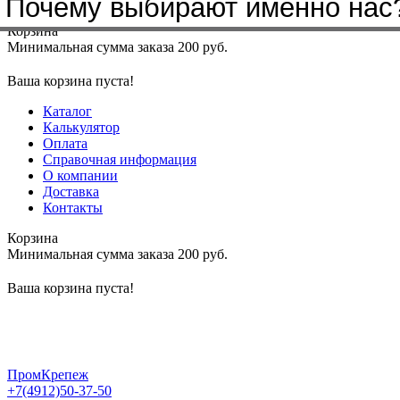
Почему выбирают именно нас
Меню
+7(4912)50-37-50
sbit@krep62.ru
Корзина
Минимальная сумма заказа 200 руб.
Ваша корзина пуста!
Каталог
Калькулятор
Оплата
Справочная информация
О компании
Доставка
Контакты
Корзина
Минимальная сумма заказа 200 руб.
Ваша корзина пуста!
ПромКрепеж
+7(4912)50-37-50