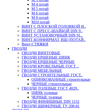
М 4 потай
М 5 потай
М 6 потай
М 8 потай
М10 потай
ВИНТ С ПЛОСКОЙ ГОЛОВКОЙ И..
ВИНТ С ПРЕСС-ШАЙБОЙ DIN 9..
ВИНТ УСТАНОВОЧНЫЙ DIN 91..
ВИНТ-КОНФИРМАТ, ВШ (ПОТАЙ..
Винт-СТЯЖКИ
ГВОЗДИ
ГВОЗДИ ВИНТОВЫЕ
ГВОЗДИ ЕРШЕНЫЕ ЦИНК
ГВОЗДИ ЕРШЕНЫЕ ЧЕРНЫЕ
ГВОЗДИ КРОВЕЛЬНЫЕ ГОСТ ..
ГВОЗДИ МЕБЕЛЬНЫЕ
ГВОЗДИ СТРОИТЕЛЬНЫЕ ГОСТ..
ОЦИНКОВАННЫЕ строительные
ЧЕРНЫЕ строительные
ГВОЗДИ ТОЛЕВЫЕ ГОСТ 4029..
ЦИНК толевые
ЧЕРНЫЕ толевые
ГВОЗДИ ФИНИШНЫЕ DIN 1152
ГВОЗДИ ШИФЕРНЫЕ ТУ 208-81