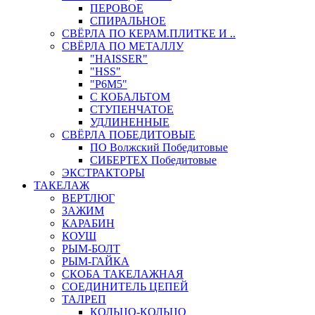
ПЕРОВОЕ
СПИРАЛЬНОЕ
СВЁРЛА ПО КЕРАМ.ПЛИТКЕ И ..
СВЁРЛА ПО МЕТАЛЛУ
"HAISSER"
"HSS"
"Р6М5"
С КОБАЛЬТОМ
СТУПЕНЧАТОЕ
УДЛИНЕННЫЕ
СВЁРЛА ПОБЕДИТОВЫЕ
ПО Волжский Победитовые
СИБЕРТЕХ Победитовые
ЭКСТРАКТОРЫ
ТАКЕЛАЖ
ВЕРТЛЮГ
ЗАЖИМ
КАРАБИН
КОУШ
РЫМ-БОЛТ
РЫМ-ГАЙКА
СКОБА ТАКЕЛАЖНАЯ
СОЕДИНИТЕЛЬ ЦЕПЕЙ
ТАЛРЕП
КОЛЬЦО-КОЛЬЦО