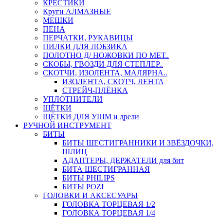
КРЕСТИКИ
Круги АЛМАЗНЫЕ
МЕШКИ
ПЕНА
ПЕРЧАТКИ, РУКАВИЦЫ
ПИЛКИ ДЛЯ ЛОБЗИКА
ПОЛОТНО Д/ НОЖОВКИ ПО МЕТ..
СКОБЫ, ГВОЗДИ ДЛЯ СТЕПЛЕР..
СКОТЧИ, ИЗОЛЕНТА, МАЛЯРНА..
ИЗОЛЕНТА, СКОТЧ, ЛЕНТА
СТРЕЙЧ-ПЛЁНКА
УПЛОТНИТЕЛИ
ЩЁТКИ
ЩЁТКИ ДЛЯ УШМ и дрели
РУЧНОЙ ИНСТРУМЕНТ
БИТЫ
БИТЫ ШЕСТИГРАННИКИ И ЗВЁЗДОЧКИ,
ШЛИЦ
АДАПТЕРЫ, ДЕРЖАТЕЛИ для бит
БИТА ШЕСТИГРАННАЯ
БИТЫ PHILIPS
БИТЫ POZI
ГОЛОВКИ И АКСЕСУАРЫ
ГОЛОВКА ТОРЦЕВАЯ 1/2
ГОЛОВКА ТОРЦЕВАЯ 1/4