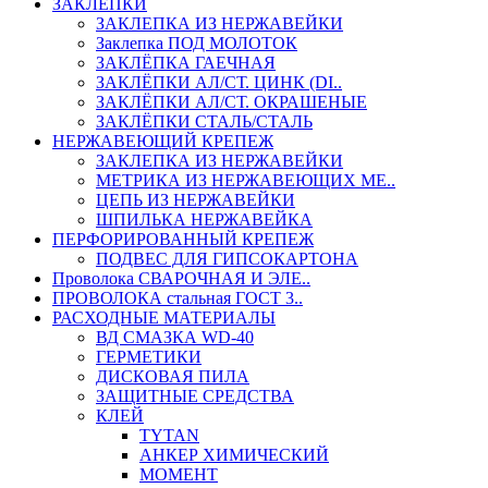
ЗАКЛЕПКИ
ЗАКЛЕПКА ИЗ НЕРЖАВЕЙКИ
Заклепка ПОД МОЛОТОК
ЗАКЛЁПКА ГАЕЧНАЯ
ЗАКЛЁПКИ АЛ/СТ. ЦИНК (DI..
ЗАКЛЁПКИ АЛ/СТ. ОКРАШЕНЫЕ
ЗАКЛЁПКИ СТАЛЬ/СТАЛЬ
НЕРЖАВЕЮЩИЙ КРЕПЕЖ
ЗАКЛЕПКА ИЗ НЕРЖАВЕЙКИ
МЕТРИКА ИЗ НЕРЖАВЕЮЩИХ МЕ..
ЦЕПЬ ИЗ НЕРЖАВЕЙКИ
ШПИЛЬКА НЕРЖАВЕЙКА
ПЕРФОРИРОВАННЫЙ КРЕПЕЖ
ПОДВЕС ДЛЯ ГИПСОКАРТОНА
Проволока СВАРОЧНАЯ И ЭЛЕ..
ПРОВОЛОКА стальная ГОСТ 3..
РАСХОДНЫЕ МАТЕРИАЛЫ
ВД СМАЗКА WD-40
ГЕРМЕТИКИ
ДИСКОВАЯ ПИЛА
ЗАЩИТНЫЕ СРЕДСТВА
КЛЕЙ
TYTAN
АНКЕР ХИМИЧЕСКИЙ
МОМЕНТ