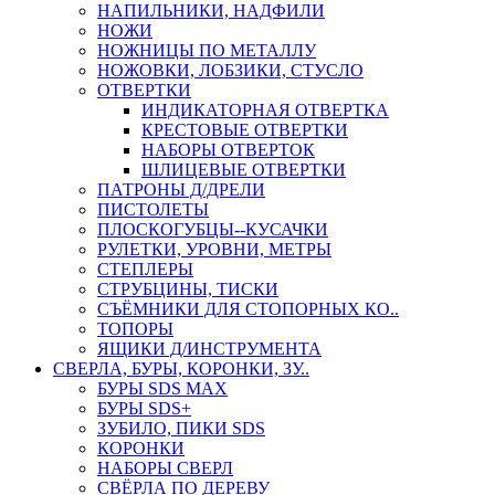
НАПИЛЬНИКИ, НАДФИЛИ
НОЖИ
НОЖНИЦЫ ПО МЕТАЛЛУ
НОЖОВКИ, ЛОБЗИКИ, СТУСЛО
ОТВЕРТКИ
ИНДИКАТОРНАЯ ОТВЕРТКА
КРЕСТОВЫЕ ОТВЕРТКИ
НАБОРЫ ОТВЕРТОК
ШЛИЦЕВЫЕ ОТВЕРТКИ
ПАТРОНЫ Д/ДРЕЛИ
ПИСТОЛЕТЫ
ПЛОСКОГУБЦЫ--КУСАЧКИ
РУЛЕТКИ, УРОВНИ, МЕТРЫ
СТЕПЛЕРЫ
СТРУБЦИНЫ, ТИСКИ
СЪЁМНИКИ ДЛЯ СТОПОРНЫХ КО..
ТОПОРЫ
ЯЩИКИ Д/ИНСТРУМЕНТА
СВЕРЛА, БУРЫ, КОРОНКИ, ЗУ..
БУРЫ SDS MAX
БУРЫ SDS+
ЗУБИЛО, ПИКИ SDS
КОРОНКИ
НАБОРЫ СВЕРЛ
СВЁРЛА ПО ДЕРЕВУ