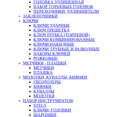
ГОЛОВКА УДЛИНЕННАЯ
НАБОР ТОРЦЕВЫХ ГОЛОВОК
ПЕРЕХОДНИКИ, УДЛИННИТЕЛИ
ЗАКЛЕПОЧНИКИ
КЛЮЧИ
КЛЮЧИ УДАРНЫЕ
КЛЮЧ ТРЕЩЕТКА
КЛЮЧ ТРУБКА (ТОРЦЕВОЙ)
КЛЮЧИ КОМБИНИРОВАННЫЕ
КЛЮЧИ НАКИДНЫЕ
КЛЮЧИ ТРУБНЫЕ И РАЗВОДНЫЕ
НАБОРЫ КЛЮЧЕЙ
РОЖКОВЫЕ
МЕТЧИКИ - ПЛАШКИ
МЕТЧИКИ
ПЛАШКА
МОЛОТКИ, КУВАЛДЫ, КИЯНКИ
ГВОЗДОДЕРЫ
КИЯНКИ
КУВАЛДЫ
МОЛОТКИ
НАБОР ИНСТРУМЕНТОВ
STELS
КЛЮЧИ, ГОЛОВКИ
ШАРОШКИ