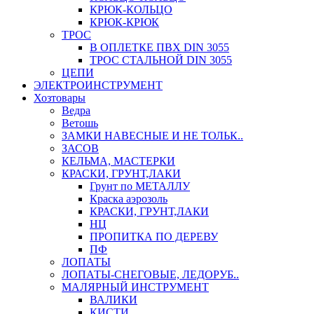
КРЮК-КОЛЬЦО
КРЮК-КРЮК
ТРОС
В ОПЛЕТКЕ ПВХ DIN 3055
ТРОС СТАЛЬНОЙ DIN 3055
ЦЕПИ
ЭЛЕКТРОИНСТРУМЕНТ
Хозтовары
Ведра
Ветошь
ЗАМКИ НАВЕСНЫЕ И НЕ ТОЛЬК..
ЗАСОВ
КЕЛЬМА, МАСТЕРКИ
КРАСКИ, ГРУНТ,ЛАКИ
Грунт по МЕТАЛЛУ
Краска аэрозоль
КРАСКИ, ГРУНТ,ЛАКИ
НЦ
ПРОПИТКА ПО ДЕРЕВУ
ПФ
ЛОПАТЫ
ЛОПАТЫ-СНЕГОВЫЕ, ЛЕДОРУБ..
МАЛЯРНЫЙ ИНСТРУМЕНТ
ВАЛИКИ
КИСТИ