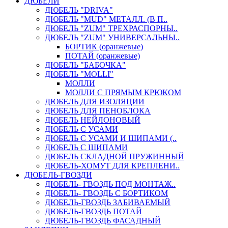
ДЮБЕЛИ
ДЮБЕЛЬ "DRIVA"
ДЮБЕЛЬ "MUD" МЕТАЛЛ. (В П..
ДЮБЕЛЬ "ZUM" ТРЕХРАСПОРНЫ..
ДЮБЕЛЬ "ZUM" УНИВЕРСАЛЬНЫ..
БОРТИК (оранжевые)
ПОТАЙ (оранжевые)
ДЮБЕЛЬ "БАБОЧКА"
ДЮБЕЛЬ "МOLLI"
МОЛЛИ
МОЛЛИ С ПРЯМЫМ КРЮКОМ
ДЮБЕЛЬ ДЛЯ ИЗОЛЯЦИИ
ДЮБЕЛЬ ДЛЯ ПЕНОБЛОКА
ДЮБЕЛЬ НЕЙЛОНОВЫЙ
ДЮБЕЛЬ С УСАМИ
ДЮБЕЛЬ С УСАМИ И ШИПАМИ (..
ДЮБЕЛЬ С ШИПАМИ
ДЮБЕЛЬ СКЛАДНОЙ ПРУЖИННЫЙ
ДЮБЕЛЬ-ХОМУТ ДЛЯ КРЕПЛЕНИ..
ДЮБЕЛЬ-ГВОЗДИ
ДЮБЕЛЬ- ГВОЗДЬ ПОД МОНТАЖ..
ДЮБЕЛЬ- ГВОЗДЬ С БОРТИКОМ
ДЮБЕЛЬ-ГВОЗДЬ ЗАБИВАЕМЫЙ
ДЮБЕЛЬ-ГВОЗДЬ ПОТАЙ
ДЮБЕЛЬ-ГВОЗДЬ ФАСАДНЫЙ