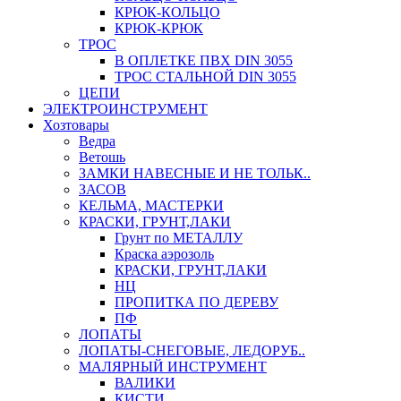
КРЮК-КОЛЬЦО
КРЮК-КРЮК
ТРОС
В ОПЛЕТКЕ ПВХ DIN 3055
ТРОС СТАЛЬНОЙ DIN 3055
ЦЕПИ
ЭЛЕКТРОИНСТРУМЕНТ
Хозтовары
Ведра
Ветошь
ЗАМКИ НАВЕСНЫЕ И НЕ ТОЛЬК..
ЗАСОВ
КЕЛЬМА, МАСТЕРКИ
КРАСКИ, ГРУНТ,ЛАКИ
Грунт по МЕТАЛЛУ
Краска аэрозоль
КРАСКИ, ГРУНТ,ЛАКИ
НЦ
ПРОПИТКА ПО ДЕРЕВУ
ПФ
ЛОПАТЫ
ЛОПАТЫ-СНЕГОВЫЕ, ЛЕДОРУБ..
МАЛЯРНЫЙ ИНСТРУМЕНТ
ВАЛИКИ
КИСТИ