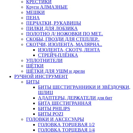
КРЕСТИКИ
Круги АЛМАЗНЫЕ
МЕШКИ
ПЕНА
ПЕРЧАТКИ, РУКАВИЦЫ
ПИЛКИ ДЛЯ ЛОБЗИКА
ПОЛОТНО Д/ НОЖОВКИ ПО МЕТ..
СКОБЫ, ГВОЗДИ ДЛЯ СТЕПЛЕР..
СКОТЧИ, ИЗОЛЕНТА, МАЛЯРНА..
ИЗОЛЕНТА, СКОТЧ, ЛЕНТА
СТРЕЙЧ-ПЛЁНКА
УПЛОТНИТЕЛИ
ЩЁТКИ
ЩЁТКИ ДЛЯ УШМ и дрели
РУЧНОЙ ИНСТРУМЕНТ
БИТЫ
БИТЫ ШЕСТИГРАННИКИ И ЗВЁЗДОЧКИ,
ШЛИЦ
АДАПТЕРЫ, ДЕРЖАТЕЛИ для бит
БИТА ШЕСТИГРАННАЯ
БИТЫ PHILIPS
БИТЫ POZI
ГОЛОВКИ И АКСЕСУАРЫ
ГОЛОВКА ТОРЦЕВАЯ 1/2
ГОЛОВКА ТОРЦЕВАЯ 1/4