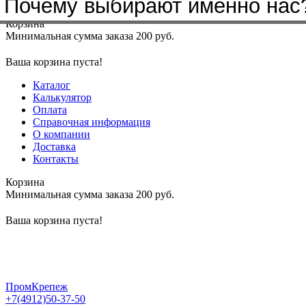
Почему выбирают именно нас
Меню
+7(4912)50-37-50
sbit@krep62.ru
Корзина
Минимальная сумма заказа 200 руб.
Ваша корзина пуста!
Каталог
Калькулятор
Оплата
Справочная информация
О компании
Доставка
Контакты
Корзина
Минимальная сумма заказа 200 руб.
Ваша корзина пуста!
ПромКрепеж
+7(4912)50-37-50