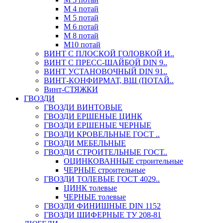
М 4 потай
М 5 потай
М 6 потай
М 8 потай
М10 потай
ВИНТ С ПЛОСКОЙ ГОЛОВКОЙ И..
ВИНТ С ПРЕСС-ШАЙБОЙ DIN 9..
ВИНТ УСТАНОВОЧНЫЙ DIN 91..
ВИНТ-КОНФИРМАТ, ВШ (ПОТАЙ..
Винт-СТЯЖКИ
ГВОЗДИ
ГВОЗДИ ВИНТОВЫЕ
ГВОЗДИ ЕРШЕНЫЕ ЦИНК
ГВОЗДИ ЕРШЕНЫЕ ЧЕРНЫЕ
ГВОЗДИ КРОВЕЛЬНЫЕ ГОСТ ..
ГВОЗДИ МЕБЕЛЬНЫЕ
ГВОЗДИ СТРОИТЕЛЬНЫЕ ГОСТ..
ОЦИНКОВАННЫЕ строительные
ЧЕРНЫЕ строительные
ГВОЗДИ ТОЛЕВЫЕ ГОСТ 4029..
ЦИНК толевые
ЧЕРНЫЕ толевые
ГВОЗДИ ФИНИШНЫЕ DIN 1152
ГВОЗДИ ШИФЕРНЫЕ ТУ 208-81