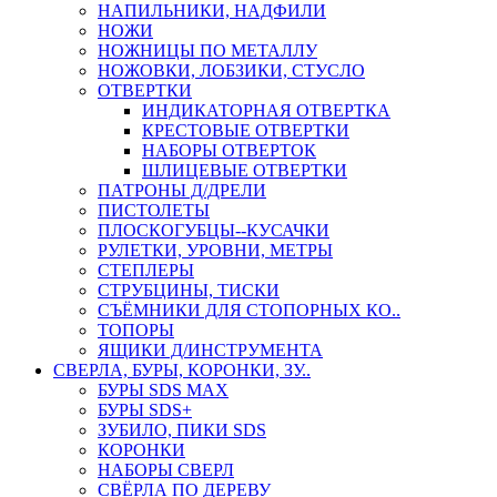
НАПИЛЬНИКИ, НАДФИЛИ
НОЖИ
НОЖНИЦЫ ПО МЕТАЛЛУ
НОЖОВКИ, ЛОБЗИКИ, СТУСЛО
ОТВЕРТКИ
ИНДИКАТОРНАЯ ОТВЕРТКА
КРЕСТОВЫЕ ОТВЕРТКИ
НАБОРЫ ОТВЕРТОК
ШЛИЦЕВЫЕ ОТВЕРТКИ
ПАТРОНЫ Д/ДРЕЛИ
ПИСТОЛЕТЫ
ПЛОСКОГУБЦЫ--КУСАЧКИ
РУЛЕТКИ, УРОВНИ, МЕТРЫ
СТЕПЛЕРЫ
СТРУБЦИНЫ, ТИСКИ
СЪЁМНИКИ ДЛЯ СТОПОРНЫХ КО..
ТОПОРЫ
ЯЩИКИ Д/ИНСТРУМЕНТА
СВЕРЛА, БУРЫ, КОРОНКИ, ЗУ..
БУРЫ SDS MAX
БУРЫ SDS+
ЗУБИЛО, ПИКИ SDS
КОРОНКИ
НАБОРЫ СВЕРЛ
СВЁРЛА ПО ДЕРЕВУ