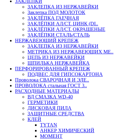
ЗАКЛЕПКИ
ЗАКЛЕПКА ИЗ НЕРЖАВЕЙКИ
Заклепка ПОД МОЛОТОК
ЗАКЛЁПКА ГАЕЧНАЯ
ЗАКЛЁПКИ АЛ/СТ. ЦИНК (DI..
ЗАКЛЁПКИ АЛ/СТ. ОКРАШЕНЫЕ
ЗАКЛЁПКИ СТАЛЬ/СТАЛЬ
НЕРЖАВЕЮЩИЙ КРЕПЕЖ
ЗАКЛЕПКА ИЗ НЕРЖАВЕЙКИ
МЕТРИКА ИЗ НЕРЖАВЕЮЩИХ МЕ..
ЦЕПЬ ИЗ НЕРЖАВЕЙКИ
ШПИЛЬКА НЕРЖАВЕЙКА
ПЕРФОРИРОВАННЫЙ КРЕПЕЖ
ПОДВЕС ДЛЯ ГИПСОКАРТОНА
Проволока СВАРОЧНАЯ И ЭЛЕ..
ПРОВОЛОКА стальная ГОСТ 3..
РАСХОДНЫЕ МАТЕРИАЛЫ
ВД СМАЗКА WD-40
ГЕРМЕТИКИ
ДИСКОВАЯ ПИЛА
ЗАЩИТНЫЕ СРЕДСТВА
КЛЕЙ
TYTAN
АНКЕР ХИМИЧЕСКИЙ
МОМЕНТ