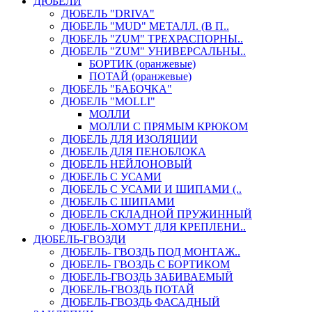
ДЮБЕЛИ
ДЮБЕЛЬ "DRIVA"
ДЮБЕЛЬ "MUD" МЕТАЛЛ. (В П..
ДЮБЕЛЬ "ZUM" ТРЕХРАСПОРНЫ..
ДЮБЕЛЬ "ZUM" УНИВЕРСАЛЬНЫ..
БОРТИК (оранжевые)
ПОТАЙ (оранжевые)
ДЮБЕЛЬ "БАБОЧКА"
ДЮБЕЛЬ "МOLLI"
МОЛЛИ
МОЛЛИ С ПРЯМЫМ КРЮКОМ
ДЮБЕЛЬ ДЛЯ ИЗОЛЯЦИИ
ДЮБЕЛЬ ДЛЯ ПЕНОБЛОКА
ДЮБЕЛЬ НЕЙЛОНОВЫЙ
ДЮБЕЛЬ С УСАМИ
ДЮБЕЛЬ С УСАМИ И ШИПАМИ (..
ДЮБЕЛЬ С ШИПАМИ
ДЮБЕЛЬ СКЛАДНОЙ ПРУЖИННЫЙ
ДЮБЕЛЬ-ХОМУТ ДЛЯ КРЕПЛЕНИ..
ДЮБЕЛЬ-ГВОЗДИ
ДЮБЕЛЬ- ГВОЗДЬ ПОД МОНТАЖ..
ДЮБЕЛЬ- ГВОЗДЬ С БОРТИКОМ
ДЮБЕЛЬ-ГВОЗДЬ ЗАБИВАЕМЫЙ
ДЮБЕЛЬ-ГВОЗДЬ ПОТАЙ
ДЮБЕЛЬ-ГВОЗДЬ ФАСАДНЫЙ