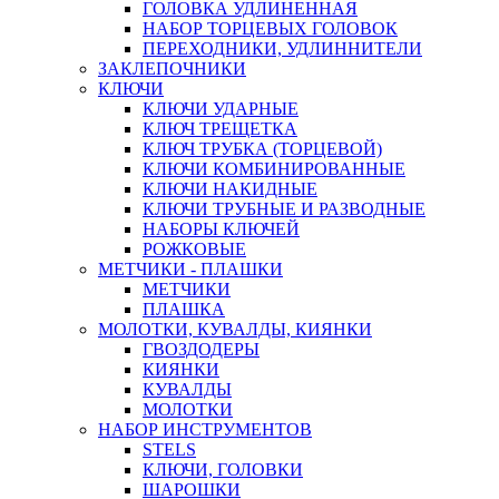
ГОЛОВКА УДЛИНЕННАЯ
НАБОР ТОРЦЕВЫХ ГОЛОВОК
ПЕРЕХОДНИКИ, УДЛИННИТЕЛИ
ЗАКЛЕПОЧНИКИ
КЛЮЧИ
КЛЮЧИ УДАРНЫЕ
КЛЮЧ ТРЕЩЕТКА
КЛЮЧ ТРУБКА (ТОРЦЕВОЙ)
КЛЮЧИ КОМБИНИРОВАННЫЕ
КЛЮЧИ НАКИДНЫЕ
КЛЮЧИ ТРУБНЫЕ И РАЗВОДНЫЕ
НАБОРЫ КЛЮЧЕЙ
РОЖКОВЫЕ
МЕТЧИКИ - ПЛАШКИ
МЕТЧИКИ
ПЛАШКА
МОЛОТКИ, КУВАЛДЫ, КИЯНКИ
ГВОЗДОДЕРЫ
КИЯНКИ
КУВАЛДЫ
МОЛОТКИ
НАБОР ИНСТРУМЕНТОВ
STELS
КЛЮЧИ, ГОЛОВКИ
ШАРОШКИ