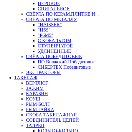
ПЕРОВОЕ
СПИРАЛЬНОЕ
СВЁРЛА ПО КЕРАМ.ПЛИТКЕ И ..
СВЁРЛА ПО МЕТАЛЛУ
"HAISSER"
"HSS"
"Р6М5"
С КОБАЛЬТОМ
СТУПЕНЧАТОЕ
УДЛИНЕННЫЕ
СВЁРЛА ПОБЕДИТОВЫЕ
ПО Волжский Победитовые
СИБЕРТЕХ Победитовые
ЭКСТРАКТОРЫ
ТАКЕЛАЖ
ВЕРТЛЮГ
ЗАЖИМ
КАРАБИН
КОУШ
РЫМ-БОЛТ
РЫМ-ГАЙКА
СКОБА ТАКЕЛАЖНАЯ
СОЕДИНИТЕЛЬ ЦЕПЕЙ
ТАЛРЕП
КОЛЬЦО-КОЛЬЦО