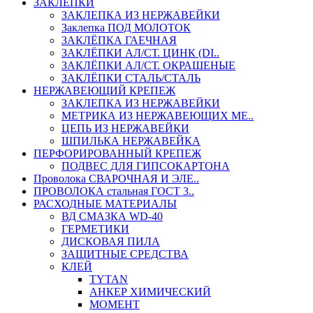
ЗАКЛЕПКИ
ЗАКЛЕПКА ИЗ НЕРЖАВЕЙКИ
Заклепка ПОД МОЛОТОК
ЗАКЛЁПКА ГАЕЧНАЯ
ЗАКЛЁПКИ АЛ/СТ. ЦИНК (DI..
ЗАКЛЁПКИ АЛ/СТ. ОКРАШЕНЫЕ
ЗАКЛЁПКИ СТАЛЬ/СТАЛЬ
НЕРЖАВЕЮЩИЙ КРЕПЕЖ
ЗАКЛЕПКА ИЗ НЕРЖАВЕЙКИ
МЕТРИКА ИЗ НЕРЖАВЕЮЩИХ МЕ..
ЦЕПЬ ИЗ НЕРЖАВЕЙКИ
ШПИЛЬКА НЕРЖАВЕЙКА
ПЕРФОРИРОВАННЫЙ КРЕПЕЖ
ПОДВЕС ДЛЯ ГИПСОКАРТОНА
Проволока СВАРОЧНАЯ И ЭЛЕ..
ПРОВОЛОКА стальная ГОСТ 3..
РАСХОДНЫЕ МАТЕРИАЛЫ
ВД СМАЗКА WD-40
ГЕРМЕТИКИ
ДИСКОВАЯ ПИЛА
ЗАЩИТНЫЕ СРЕДСТВА
КЛЕЙ
TYTAN
АНКЕР ХИМИЧЕСКИЙ
МОМЕНТ