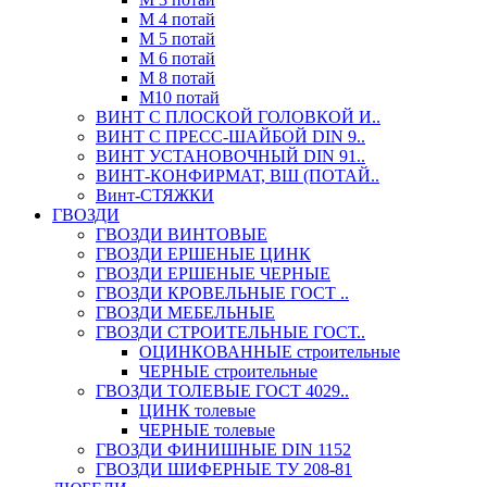
М 4 потай
М 5 потай
М 6 потай
М 8 потай
М10 потай
ВИНТ С ПЛОСКОЙ ГОЛОВКОЙ И..
ВИНТ С ПРЕСС-ШАЙБОЙ DIN 9..
ВИНТ УСТАНОВОЧНЫЙ DIN 91..
ВИНТ-КОНФИРМАТ, ВШ (ПОТАЙ..
Винт-СТЯЖКИ
ГВОЗДИ
ГВОЗДИ ВИНТОВЫЕ
ГВОЗДИ ЕРШЕНЫЕ ЦИНК
ГВОЗДИ ЕРШЕНЫЕ ЧЕРНЫЕ
ГВОЗДИ КРОВЕЛЬНЫЕ ГОСТ ..
ГВОЗДИ МЕБЕЛЬНЫЕ
ГВОЗДИ СТРОИТЕЛЬНЫЕ ГОСТ..
ОЦИНКОВАННЫЕ строительные
ЧЕРНЫЕ строительные
ГВОЗДИ ТОЛЕВЫЕ ГОСТ 4029..
ЦИНК толевые
ЧЕРНЫЕ толевые
ГВОЗДИ ФИНИШНЫЕ DIN 1152
ГВОЗДИ ШИФЕРНЫЕ ТУ 208-81