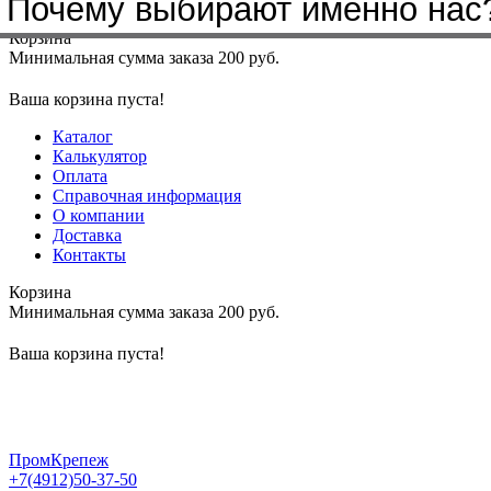
Почему выбирают именно нас
Меню
+7(4912)50-37-50
sbit@krep62.ru
Корзина
Минимальная сумма заказа 200 руб.
Ваша корзина пуста!
Каталог
Калькулятор
Оплата
Справочная информация
О компании
Доставка
Контакты
Корзина
Минимальная сумма заказа 200 руб.
Ваша корзина пуста!
ПромКрепеж
+7(4912)50-37-50