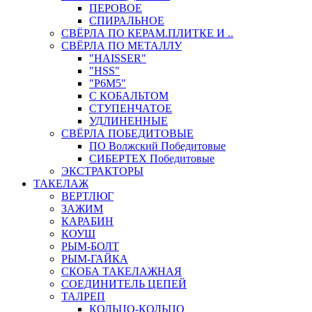
ПЕРОВОЕ
СПИРАЛЬНОЕ
СВЁРЛА ПО КЕРАМ.ПЛИТКЕ И ..
СВЁРЛА ПО МЕТАЛЛУ
"HAISSER"
"HSS"
"Р6М5"
С КОБАЛЬТОМ
СТУПЕНЧАТОЕ
УДЛИНЕННЫЕ
СВЁРЛА ПОБЕДИТОВЫЕ
ПО Волжский Победитовые
СИБЕРТЕХ Победитовые
ЭКСТРАКТОРЫ
ТАКЕЛАЖ
ВЕРТЛЮГ
ЗАЖИМ
КАРАБИН
КОУШ
РЫМ-БОЛТ
РЫМ-ГАЙКА
СКОБА ТАКЕЛАЖНАЯ
СОЕДИНИТЕЛЬ ЦЕПЕЙ
ТАЛРЕП
КОЛЬЦО-КОЛЬЦО