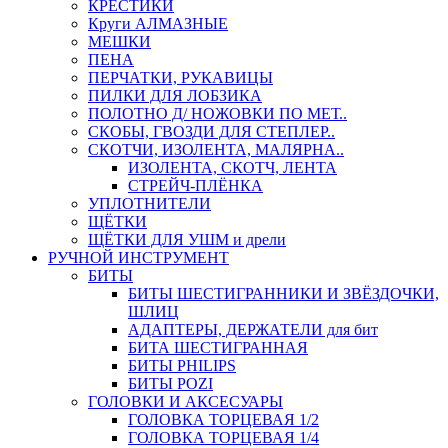
КРЕСТИКИ
Круги АЛМАЗНЫЕ
МЕШКИ
ПЕНА
ПЕРЧАТКИ, РУКАВИЦЫ
ПИЛКИ ДЛЯ ЛОБЗИКА
ПОЛОТНО Д/ НОЖОВКИ ПО МЕТ..
СКОБЫ, ГВОЗДИ ДЛЯ СТЕПЛЕР..
СКОТЧИ, ИЗОЛЕНТА, МАЛЯРНА..
ИЗОЛЕНТА, СКОТЧ, ЛЕНТА
СТРЕЙЧ-ПЛЁНКА
УПЛОТНИТЕЛИ
ЩЁТКИ
ЩЁТКИ ДЛЯ УШМ и дрели
РУЧНОЙ ИНСТРУМЕНТ
БИТЫ
БИТЫ ШЕСТИГРАННИКИ И ЗВЁЗДОЧКИ,
ШЛИЦ
АДАПТЕРЫ, ДЕРЖАТЕЛИ для бит
БИТА ШЕСТИГРАННАЯ
БИТЫ PHILIPS
БИТЫ POZI
ГОЛОВКИ И АКСЕСУАРЫ
ГОЛОВКА ТОРЦЕВАЯ 1/2
ГОЛОВКА ТОРЦЕВАЯ 1/4