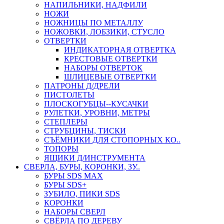
НАПИЛЬНИКИ, НАДФИЛИ
НОЖИ
НОЖНИЦЫ ПО МЕТАЛЛУ
НОЖОВКИ, ЛОБЗИКИ, СТУСЛО
ОТВЕРТКИ
ИНДИКАТОРНАЯ ОТВЕРТКА
КРЕСТОВЫЕ ОТВЕРТКИ
НАБОРЫ ОТВЕРТОК
ШЛИЦЕВЫЕ ОТВЕРТКИ
ПАТРОНЫ Д/ДРЕЛИ
ПИСТОЛЕТЫ
ПЛОСКОГУБЦЫ--КУСАЧКИ
РУЛЕТКИ, УРОВНИ, МЕТРЫ
СТЕПЛЕРЫ
СТРУБЦИНЫ, ТИСКИ
СЪЁМНИКИ ДЛЯ СТОПОРНЫХ КО..
ТОПОРЫ
ЯЩИКИ Д/ИНСТРУМЕНТА
СВЕРЛА, БУРЫ, КОРОНКИ, ЗУ..
БУРЫ SDS MAX
БУРЫ SDS+
ЗУБИЛО, ПИКИ SDS
КОРОНКИ
НАБОРЫ СВЕРЛ
СВЁРЛА ПО ДЕРЕВУ