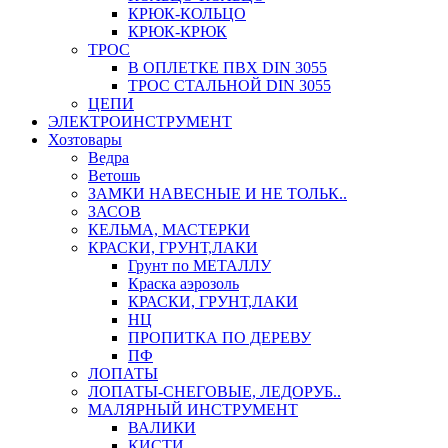
КРЮК-КОЛЬЦО
КРЮК-КРЮК
ТРОС
В ОПЛЕТКЕ ПВХ DIN 3055
ТРОС СТАЛЬНОЙ DIN 3055
ЦЕПИ
ЭЛЕКТРОИНСТРУМЕНТ
Хозтовары
Ведра
Ветошь
ЗАМКИ НАВЕСНЫЕ И НЕ ТОЛЬК..
ЗАСОВ
КЕЛЬМА, МАСТЕРКИ
КРАСКИ, ГРУНТ,ЛАКИ
Грунт по МЕТАЛЛУ
Краска аэрозоль
КРАСКИ, ГРУНТ,ЛАКИ
НЦ
ПРОПИТКА ПО ДЕРЕВУ
ПФ
ЛОПАТЫ
ЛОПАТЫ-СНЕГОВЫЕ, ЛЕДОРУБ..
МАЛЯРНЫЙ ИНСТРУМЕНТ
ВАЛИКИ
КИСТИ