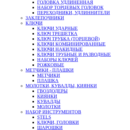
ГОЛОВКА УДЛИНЕННАЯ
НАБОР ТОРЦЕВЫХ ГОЛОВОК
ПЕРЕХОДНИКИ, УДЛИННИТЕЛИ
ЗАКЛЕПОЧНИКИ
КЛЮЧИ
КЛЮЧИ УДАРНЫЕ
КЛЮЧ ТРЕЩЕТКА
КЛЮЧ ТРУБКА (ТОРЦЕВОЙ)
КЛЮЧИ КОМБИНИРОВАННЫЕ
КЛЮЧИ НАКИДНЫЕ
КЛЮЧИ ТРУБНЫЕ И РАЗВОДНЫЕ
НАБОРЫ КЛЮЧЕЙ
РОЖКОВЫЕ
МЕТЧИКИ - ПЛАШКИ
МЕТЧИКИ
ПЛАШКА
МОЛОТКИ, КУВАЛДЫ, КИЯНКИ
ГВОЗДОДЕРЫ
КИЯНКИ
КУВАЛДЫ
МОЛОТКИ
НАБОР ИНСТРУМЕНТОВ
STELS
КЛЮЧИ, ГОЛОВКИ
ШАРОШКИ