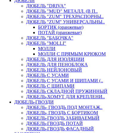
ДЮБЕЛИ
ДЮБЕЛЬ "DRIVA"
ДЮБЕЛЬ "MUD" МЕТАЛЛ. (В П..
ДЮБЕЛЬ "ZUM" ТРЕХРАСПОРНЫ..
ДЮБЕЛЬ "ZUM" УНИВЕРСАЛЬНЫ..
БОРТИК (оранжевые)
ПОТАЙ (оранжевые)
ДЮБЕЛЬ "БАБОЧКА"
ДЮБЕЛЬ "МOLLI"
МОЛЛИ
МОЛЛИ С ПРЯМЫМ КРЮКОМ
ДЮБЕЛЬ ДЛЯ ИЗОЛЯЦИИ
ДЮБЕЛЬ ДЛЯ ПЕНОБЛОКА
ДЮБЕЛЬ НЕЙЛОНОВЫЙ
ДЮБЕЛЬ С УСАМИ
ДЮБЕЛЬ С УСАМИ И ШИПАМИ (..
ДЮБЕЛЬ С ШИПАМИ
ДЮБЕЛЬ СКЛАДНОЙ ПРУЖИННЫЙ
ДЮБЕЛЬ-ХОМУТ ДЛЯ КРЕПЛЕНИ..
ДЮБЕЛЬ-ГВОЗДИ
ДЮБЕЛЬ- ГВОЗДЬ ПОД МОНТАЖ..
ДЮБЕЛЬ- ГВОЗДЬ С БОРТИКОМ
ДЮБЕЛЬ-ГВОЗДЬ ЗАБИВАЕМЫЙ
ДЮБЕЛЬ-ГВОЗДЬ ПОТАЙ
ДЮБЕЛЬ-ГВОЗДЬ ФАСАДНЫЙ