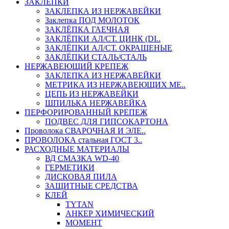
ЗАКЛЕПКИ
ЗАКЛЕПКА ИЗ НЕРЖАВЕЙКИ
Заклепка ПОД МОЛОТОК
ЗАКЛЁПКА ГАЕЧНАЯ
ЗАКЛЁПКИ АЛ/СТ. ЦИНК (DI..
ЗАКЛЁПКИ АЛ/СТ. ОКРАШЕНЫЕ
ЗАКЛЁПКИ СТАЛЬ/СТАЛЬ
НЕРЖАВЕЮЩИЙ КРЕПЕЖ
ЗАКЛЕПКА ИЗ НЕРЖАВЕЙКИ
МЕТРИКА ИЗ НЕРЖАВЕЮЩИХ МЕ..
ЦЕПЬ ИЗ НЕРЖАВЕЙКИ
ШПИЛЬКА НЕРЖАВЕЙКА
ПЕРФОРИРОВАННЫЙ КРЕПЕЖ
ПОДВЕС ДЛЯ ГИПСОКАРТОНА
Проволока СВАРОЧНАЯ И ЭЛЕ..
ПРОВОЛОКА стальная ГОСТ 3..
РАСХОДНЫЕ МАТЕРИАЛЫ
ВД СМАЗКА WD-40
ГЕРМЕТИКИ
ДИСКОВАЯ ПИЛА
ЗАЩИТНЫЕ СРЕДСТВА
КЛЕЙ
TYTAN
АНКЕР ХИМИЧЕСКИЙ
МОМЕНТ