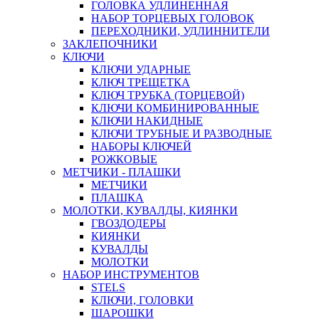
ГОЛОВКА УДЛИНЕННАЯ
НАБОР ТОРЦЕВЫХ ГОЛОВОК
ПЕРЕХОДНИКИ, УДЛИННИТЕЛИ
ЗАКЛЕПОЧНИКИ
КЛЮЧИ
КЛЮЧИ УДАРНЫЕ
КЛЮЧ ТРЕЩЕТКА
КЛЮЧ ТРУБКА (ТОРЦЕВОЙ)
КЛЮЧИ КОМБИНИРОВАННЫЕ
КЛЮЧИ НАКИДНЫЕ
КЛЮЧИ ТРУБНЫЕ И РАЗВОДНЫЕ
НАБОРЫ КЛЮЧЕЙ
РОЖКОВЫЕ
МЕТЧИКИ - ПЛАШКИ
МЕТЧИКИ
ПЛАШКА
МОЛОТКИ, КУВАЛДЫ, КИЯНКИ
ГВОЗДОДЕРЫ
КИЯНКИ
КУВАЛДЫ
МОЛОТКИ
НАБОР ИНСТРУМЕНТОВ
STELS
КЛЮЧИ, ГОЛОВКИ
ШАРОШКИ