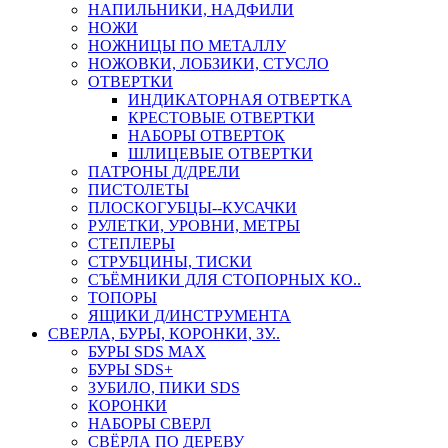
НАПИЛЬНИКИ, НАДФИЛИ
НОЖИ
НОЖНИЦЫ ПО МЕТАЛЛУ
НОЖОВКИ, ЛОБЗИКИ, СТУСЛО
ОТВЕРТКИ
ИНДИКАТОРНАЯ ОТВЕРТКА
КРЕСТОВЫЕ ОТВЕРТКИ
НАБОРЫ ОТВЕРТОК
ШЛИЦЕВЫЕ ОТВЕРТКИ
ПАТРОНЫ Д/ДРЕЛИ
ПИСТОЛЕТЫ
ПЛОСКОГУБЦЫ--КУСАЧКИ
РУЛЕТКИ, УРОВНИ, МЕТРЫ
СТЕПЛЕРЫ
СТРУБЦИНЫ, ТИСКИ
СЪЁМНИКИ ДЛЯ СТОПОРНЫХ КО..
ТОПОРЫ
ЯЩИКИ Д/ИНСТРУМЕНТА
СВЕРЛА, БУРЫ, КОРОНКИ, ЗУ..
БУРЫ SDS MAX
БУРЫ SDS+
ЗУБИЛО, ПИКИ SDS
КОРОНКИ
НАБОРЫ СВЕРЛ
СВЁРЛА ПО ДЕРЕВУ