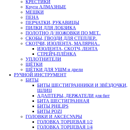
КРЕСТИКИ
Круги АЛМАЗНЫЕ
МЕШКИ
ПЕНА
ПЕРЧАТКИ, РУКАВИЦЫ
ПИЛКИ ДЛЯ ЛОБЗИКА
ПОЛОТНО Д/ НОЖОВКИ ПО МЕТ..
СКОБЫ, ГВОЗДИ ДЛЯ СТЕПЛЕР..
СКОТЧИ, ИЗОЛЕНТА, МАЛЯРНА..
ИЗОЛЕНТА, СКОТЧ, ЛЕНТА
СТРЕЙЧ-ПЛЁНКА
УПЛОТНИТЕЛИ
ЩЁТКИ
ЩЁТКИ ДЛЯ УШМ и дрели
РУЧНОЙ ИНСТРУМЕНТ
БИТЫ
БИТЫ ШЕСТИГРАННИКИ И ЗВЁЗДОЧКИ,
ШЛИЦ
АДАПТЕРЫ, ДЕРЖАТЕЛИ для бит
БИТА ШЕСТИГРАННАЯ
БИТЫ PHILIPS
БИТЫ POZI
ГОЛОВКИ И АКСЕСУАРЫ
ГОЛОВКА ТОРЦЕВАЯ 1/2
ГОЛОВКА ТОРЦЕВАЯ 1/4