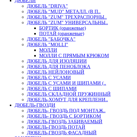
ДЮБЕЛИ
ДЮБЕЛЬ "DRIVA"
ДЮБЕЛЬ "MUD" МЕТАЛЛ. (В П..
ДЮБЕЛЬ "ZUM" ТРЕХРАСПОРНЫ..
ДЮБЕЛЬ "ZUM" УНИВЕРСАЛЬНЫ..
БОРТИК (оранжевые)
ПОТАЙ (оранжевые)
ДЮБЕЛЬ "БАБОЧКА"
ДЮБЕЛЬ "МOLLI"
МОЛЛИ
МОЛЛИ С ПРЯМЫМ КРЮКОМ
ДЮБЕЛЬ ДЛЯ ИЗОЛЯЦИИ
ДЮБЕЛЬ ДЛЯ ПЕНОБЛОКА
ДЮБЕЛЬ НЕЙЛОНОВЫЙ
ДЮБЕЛЬ С УСАМИ
ДЮБЕЛЬ С УСАМИ И ШИПАМИ (..
ДЮБЕЛЬ С ШИПАМИ
ДЮБЕЛЬ СКЛАДНОЙ ПРУЖИННЫЙ
ДЮБЕЛЬ-ХОМУТ ДЛЯ КРЕПЛЕНИ..
ДЮБЕЛЬ-ГВОЗДИ
ДЮБЕЛЬ- ГВОЗДЬ ПОД МОНТАЖ..
ДЮБЕЛЬ- ГВОЗДЬ С БОРТИКОМ
ДЮБЕЛЬ-ГВОЗДЬ ЗАБИВАЕМЫЙ
ДЮБЕЛЬ-ГВОЗДЬ ПОТАЙ
ДЮБЕЛЬ-ГВОЗДЬ ФАСАДНЫЙ