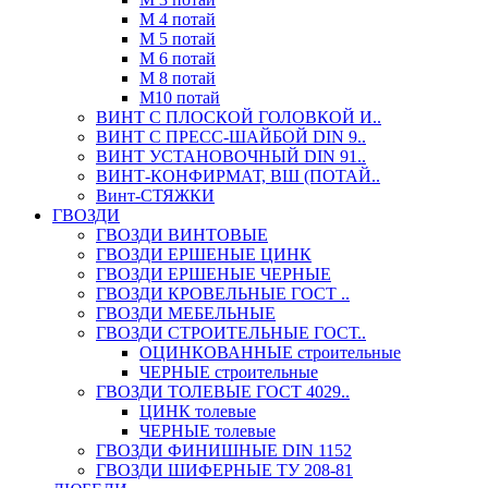
М 4 потай
М 5 потай
М 6 потай
М 8 потай
М10 потай
ВИНТ С ПЛОСКОЙ ГОЛОВКОЙ И..
ВИНТ С ПРЕСС-ШАЙБОЙ DIN 9..
ВИНТ УСТАНОВОЧНЫЙ DIN 91..
ВИНТ-КОНФИРМАТ, ВШ (ПОТАЙ..
Винт-СТЯЖКИ
ГВОЗДИ
ГВОЗДИ ВИНТОВЫЕ
ГВОЗДИ ЕРШЕНЫЕ ЦИНК
ГВОЗДИ ЕРШЕНЫЕ ЧЕРНЫЕ
ГВОЗДИ КРОВЕЛЬНЫЕ ГОСТ ..
ГВОЗДИ МЕБЕЛЬНЫЕ
ГВОЗДИ СТРОИТЕЛЬНЫЕ ГОСТ..
ОЦИНКОВАННЫЕ строительные
ЧЕРНЫЕ строительные
ГВОЗДИ ТОЛЕВЫЕ ГОСТ 4029..
ЦИНК толевые
ЧЕРНЫЕ толевые
ГВОЗДИ ФИНИШНЫЕ DIN 1152
ГВОЗДИ ШИФЕРНЫЕ ТУ 208-81