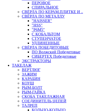
ПЕРОВОЕ
СПИРАЛЬНОЕ
СВЁРЛА ПО КЕРАМ.ПЛИТКЕ И ..
СВЁРЛА ПО МЕТАЛЛУ
"HAISSER"
"HSS"
"Р6М5"
С КОБАЛЬТОМ
СТУПЕНЧАТОЕ
УДЛИНЕННЫЕ
СВЁРЛА ПОБЕДИТОВЫЕ
ПО Волжский Победитовые
СИБЕРТЕХ Победитовые
ЭКСТРАКТОРЫ
ТАКЕЛАЖ
ВЕРТЛЮГ
ЗАЖИМ
КАРАБИН
КОУШ
РЫМ-БОЛТ
РЫМ-ГАЙКА
СКОБА ТАКЕЛАЖНАЯ
СОЕДИНИТЕЛЬ ЦЕПЕЙ
ТАЛРЕП
КОЛЬЦО-КОЛЬЦО