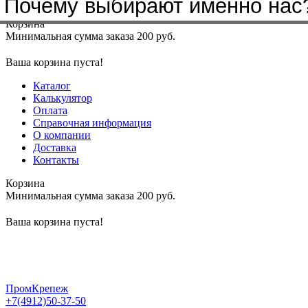
Почему выбирают именно нас
Меню
+7(4912)50-37-50
sbit@krep62.ru
Корзина
Минимальная сумма заказа 200 руб.
Ваша корзина пуста!
Каталог
Калькулятор
Оплата
Справочная информация
О компании
Доставка
Контакты
Корзина
Минимальная сумма заказа 200 руб.
Ваша корзина пуста!
ПромКрепеж
+7(4912)50-37-50