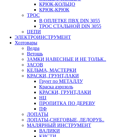
КРЮК-КОЛЬЦО
КРЮК-КРЮК
ТРОС
В ОПЛЕТКЕ ПВХ DIN 3055
ТРОС СТАЛЬНОЙ DIN 3055
ЦЕПИ
ЭЛЕКТРОИНСТРУМЕНТ
Хозтовары
Ведра
Ветошь
ЗАМКИ НАВЕСНЫЕ И НЕ ТОЛЬК..
ЗАСОВ
КЕЛЬМА, МАСТЕРКИ
КРАСКИ, ГРУНТ,ЛАКИ
Грунт по МЕТАЛЛУ
Краска аэрозоль
КРАСКИ, ГРУНТ,ЛАКИ
НЦ
ПРОПИТКА ПО ДЕРЕВУ
ПФ
ЛОПАТЫ
ЛОПАТЫ-СНЕГОВЫЕ, ЛЕДОРУБ..
МАЛЯРНЫЙ ИНСТРУМЕНТ
ВАЛИКИ
КИСТИ