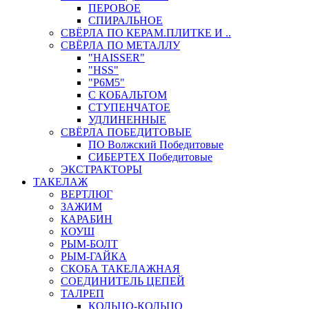
ПЕРОВОЕ
СПИРАЛЬНОЕ
СВЁРЛА ПО КЕРАМ.ПЛИТКЕ И ..
СВЁРЛА ПО МЕТАЛЛУ
"HAISSER"
"HSS"
"Р6М5"
С КОБАЛЬТОМ
СТУПЕНЧАТОЕ
УДЛИНЕННЫЕ
СВЁРЛА ПОБЕДИТОВЫЕ
ПО Волжский Победитовые
СИБЕРТЕХ Победитовые
ЭКСТРАКТОРЫ
ТАКЕЛАЖ
ВЕРТЛЮГ
ЗАЖИМ
КАРАБИН
КОУШ
РЫМ-БОЛТ
РЫМ-ГАЙКА
СКОБА ТАКЕЛАЖНАЯ
СОЕДИНИТЕЛЬ ЦЕПЕЙ
ТАЛРЕП
КОЛЬЦО-КОЛЬЦО