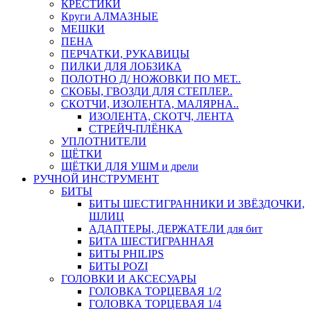
КРЕСТИКИ
Круги АЛМАЗНЫЕ
МЕШКИ
ПЕНА
ПЕРЧАТКИ, РУКАВИЦЫ
ПИЛКИ ДЛЯ ЛОБЗИКА
ПОЛОТНО Д/ НОЖОВКИ ПО МЕТ..
СКОБЫ, ГВОЗДИ ДЛЯ СТЕПЛЕР..
СКОТЧИ, ИЗОЛЕНТА, МАЛЯРНА..
ИЗОЛЕНТА, СКОТЧ, ЛЕНТА
СТРЕЙЧ-ПЛЁНКА
УПЛОТНИТЕЛИ
ЩЁТКИ
ЩЁТКИ ДЛЯ УШМ и дрели
РУЧНОЙ ИНСТРУМЕНТ
БИТЫ
БИТЫ ШЕСТИГРАННИКИ И ЗВЁЗДОЧКИ,
ШЛИЦ
АДАПТЕРЫ, ДЕРЖАТЕЛИ для бит
БИТА ШЕСТИГРАННАЯ
БИТЫ PHILIPS
БИТЫ POZI
ГОЛОВКИ И АКСЕСУАРЫ
ГОЛОВКА ТОРЦЕВАЯ 1/2
ГОЛОВКА ТОРЦЕВАЯ 1/4