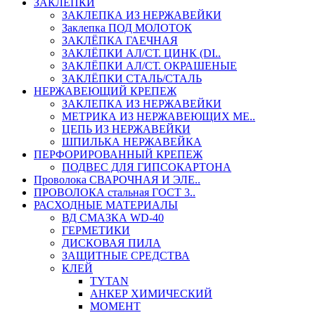
ЗАКЛЕПКИ
ЗАКЛЕПКА ИЗ НЕРЖАВЕЙКИ
Заклепка ПОД МОЛОТОК
ЗАКЛЁПКА ГАЕЧНАЯ
ЗАКЛЁПКИ АЛ/СТ. ЦИНК (DI..
ЗАКЛЁПКИ АЛ/СТ. ОКРАШЕНЫЕ
ЗАКЛЁПКИ СТАЛЬ/СТАЛЬ
НЕРЖАВЕЮЩИЙ КРЕПЕЖ
ЗАКЛЕПКА ИЗ НЕРЖАВЕЙКИ
МЕТРИКА ИЗ НЕРЖАВЕЮЩИХ МЕ..
ЦЕПЬ ИЗ НЕРЖАВЕЙКИ
ШПИЛЬКА НЕРЖАВЕЙКА
ПЕРФОРИРОВАННЫЙ КРЕПЕЖ
ПОДВЕС ДЛЯ ГИПСОКАРТОНА
Проволока СВАРОЧНАЯ И ЭЛЕ..
ПРОВОЛОКА стальная ГОСТ 3..
РАСХОДНЫЕ МАТЕРИАЛЫ
ВД СМАЗКА WD-40
ГЕРМЕТИКИ
ДИСКОВАЯ ПИЛА
ЗАЩИТНЫЕ СРЕДСТВА
КЛЕЙ
TYTAN
АНКЕР ХИМИЧЕСКИЙ
МОМЕНТ