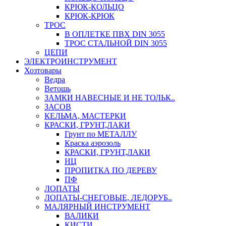
КРЮК-КОЛЬЦО
КРЮК-КРЮК
ТРОС
В ОПЛЕТКЕ ПВХ DIN 3055
ТРОС СТАЛЬНОЙ DIN 3055
ЦЕПИ
ЭЛЕКТРОИНСТРУМЕНТ
Хозтовары
Ведра
Ветошь
ЗАМКИ НАВЕСНЫЕ И НЕ ТОЛЬК..
ЗАСОВ
КЕЛЬМА, МАСТЕРКИ
КРАСКИ, ГРУНТ,ЛАКИ
Грунт по МЕТАЛЛУ
Краска аэрозоль
КРАСКИ, ГРУНТ,ЛАКИ
НЦ
ПРОПИТКА ПО ДЕРЕВУ
ПФ
ЛОПАТЫ
ЛОПАТЫ-СНЕГОВЫЕ, ЛЕДОРУБ..
МАЛЯРНЫЙ ИНСТРУМЕНТ
ВАЛИКИ
КИСТИ