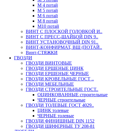
М 4 потай
М 5 потай
М 6 потай
М 8 потай
М10 потай
ВИНТ С ПЛОСКОЙ ГОЛОВКОЙ И..
ВИНТ С ПРЕСС-ШАЙБОЙ DIN 9..
ВИНТ УСТАНОВОЧНЫЙ DIN 91..
ВИНТ-КОНФИРМАТ, ВШ (ПОТАЙ..
Винт-СТЯЖКИ
ГВОЗДИ
ГВОЗДИ ВИНТОВЫЕ
ГВОЗДИ ЕРШЕНЫЕ ЦИНК
ГВОЗДИ ЕРШЕНЫЕ ЧЕРНЫЕ
ГВОЗДИ КРОВЕЛЬНЫЕ ГОСТ ..
ГВОЗДИ МЕБЕЛЬНЫЕ
ГВОЗДИ СТРОИТЕЛЬНЫЕ ГОСТ..
ОЦИНКОВАННЫЕ строительные
ЧЕРНЫЕ строительные
ГВОЗДИ ТОЛЕВЫЕ ГОСТ 4029..
ЦИНК толевые
ЧЕРНЫЕ толевые
ГВОЗДИ ФИНИШНЫЕ DIN 1152
ГВОЗДИ ШИФЕРНЫЕ ТУ 208-81