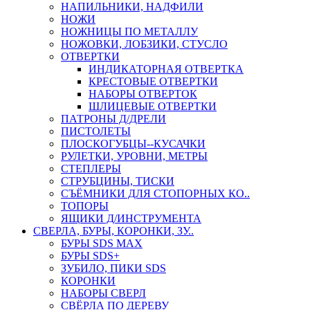
НАПИЛЬНИКИ, НАДФИЛИ
НОЖИ
НОЖНИЦЫ ПО МЕТАЛЛУ
НОЖОВКИ, ЛОБЗИКИ, СТУСЛО
ОТВЕРТКИ
ИНДИКАТОРНАЯ ОТВЕРТКА
КРЕСТОВЫЕ ОТВЕРТКИ
НАБОРЫ ОТВЕРТОК
ШЛИЦЕВЫЕ ОТВЕРТКИ
ПАТРОНЫ Д/ДРЕЛИ
ПИСТОЛЕТЫ
ПЛОСКОГУБЦЫ--КУСАЧКИ
РУЛЕТКИ, УРОВНИ, МЕТРЫ
СТЕПЛЕРЫ
СТРУБЦИНЫ, ТИСКИ
СЪЁМНИКИ ДЛЯ СТОПОРНЫХ КО..
ТОПОРЫ
ЯЩИКИ Д/ИНСТРУМЕНТА
СВЕРЛА, БУРЫ, КОРОНКИ, ЗУ..
БУРЫ SDS MAX
БУРЫ SDS+
ЗУБИЛО, ПИКИ SDS
КОРОНКИ
НАБОРЫ СВЕРЛ
СВЁРЛА ПО ДЕРЕВУ