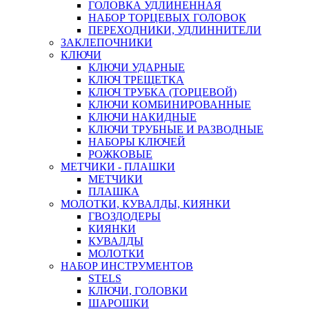
ГОЛОВКА УДЛИНЕННАЯ
НАБОР ТОРЦЕВЫХ ГОЛОВОК
ПЕРЕХОДНИКИ, УДЛИННИТЕЛИ
ЗАКЛЕПОЧНИКИ
КЛЮЧИ
КЛЮЧИ УДАРНЫЕ
КЛЮЧ ТРЕЩЕТКА
КЛЮЧ ТРУБКА (ТОРЦЕВОЙ)
КЛЮЧИ КОМБИНИРОВАННЫЕ
КЛЮЧИ НАКИДНЫЕ
КЛЮЧИ ТРУБНЫЕ И РАЗВОДНЫЕ
НАБОРЫ КЛЮЧЕЙ
РОЖКОВЫЕ
МЕТЧИКИ - ПЛАШКИ
МЕТЧИКИ
ПЛАШКА
МОЛОТКИ, КУВАЛДЫ, КИЯНКИ
ГВОЗДОДЕРЫ
КИЯНКИ
КУВАЛДЫ
МОЛОТКИ
НАБОР ИНСТРУМЕНТОВ
STELS
КЛЮЧИ, ГОЛОВКИ
ШАРОШКИ