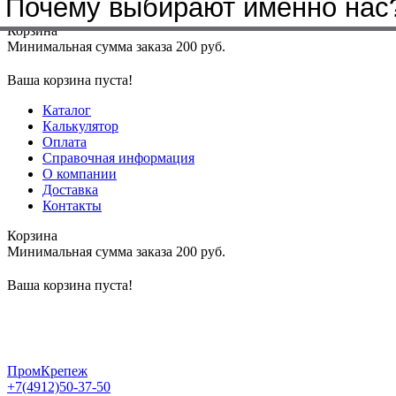
Почему выбирают именно нас
Меню
+7(4912)50-37-50
sbit@krep62.ru
Корзина
Минимальная сумма заказа 200 руб.
Ваша корзина пуста!
Каталог
Калькулятор
Оплата
Справочная информация
О компании
Доставка
Контакты
Корзина
Минимальная сумма заказа 200 руб.
Ваша корзина пуста!
ПромКрепеж
+7(4912)50-37-50