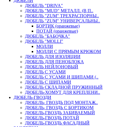
ДЮБЕЛИ
ДЮБЕЛЬ "DRIVA"
ДЮБЕЛЬ "MUD" МЕТАЛЛ. (В П..
ДЮБЕЛЬ "ZUM" ТРЕХРАСПОРНЫ..
ДЮБЕЛЬ "ZUM" УНИВЕРСАЛЬНЫ..
БОРТИК (оранжевые)
ПОТАЙ (оранжевые)
ДЮБЕЛЬ "БАБОЧКА"
ДЮБЕЛЬ "МOLLI"
МОЛЛИ
МОЛЛИ С ПРЯМЫМ КРЮКОМ
ДЮБЕЛЬ ДЛЯ ИЗОЛЯЦИИ
ДЮБЕЛЬ ДЛЯ ПЕНОБЛОКА
ДЮБЕЛЬ НЕЙЛОНОВЫЙ
ДЮБЕЛЬ С УСАМИ
ДЮБЕЛЬ С УСАМИ И ШИПАМИ (..
ДЮБЕЛЬ С ШИПАМИ
ДЮБЕЛЬ СКЛАДНОЙ ПРУЖИННЫЙ
ДЮБЕЛЬ-ХОМУТ ДЛЯ КРЕПЛЕНИ..
ДЮБЕЛЬ-ГВОЗДИ
ДЮБЕЛЬ- ГВОЗДЬ ПОД МОНТАЖ..
ДЮБЕЛЬ- ГВОЗДЬ С БОРТИКОМ
ДЮБЕЛЬ-ГВОЗДЬ ЗАБИВАЕМЫЙ
ДЮБЕЛЬ-ГВОЗДЬ ПОТАЙ
ДЮБЕЛЬ-ГВОЗДЬ ФАСАДНЫЙ