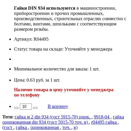
Гайки
DIN
934
используются
в машиностроении,
приборостроении и прочих промышленных,
производственных, строительных отраслях совместно с
болтами, винтами, шпильками с соответствующим
размером резьбы.
Артикул: R04495
Статус товара на складе: Уточняйте у менеджера
Минимальное количество для заказа: 1 шт.
Цена: 0.63 руб. за 1 шт.
Наличие товара и цену уточняйте у менеджера
по телефону
В корзину
Теги:
гайка м 2 din 934 (гост 5915-70) цинк.
,
9918-04
,
гайка
оцинкованная din 934 (гост 5915-70 точ. в)
,
r04495 гайка
,
(гост
,
гайка
,
оцинкованная
,
точ.
,
в)