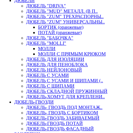
ДЮБЕЛИ
ДЮБЕЛЬ "DRIVA"
ДЮБЕЛЬ "MUD" МЕТАЛЛ. (В П..
ДЮБЕЛЬ "ZUM" ТРЕХРАСПОРНЫ..
ДЮБЕЛЬ "ZUM" УНИВЕРСАЛЬНЫ..
БОРТИК (оранжевые)
ПОТАЙ (оранжевые)
ДЮБЕЛЬ "БАБОЧКА"
ДЮБЕЛЬ "МOLLI"
МОЛЛИ
МОЛЛИ С ПРЯМЫМ КРЮКОМ
ДЮБЕЛЬ ДЛЯ ИЗОЛЯЦИИ
ДЮБЕЛЬ ДЛЯ ПЕНОБЛОКА
ДЮБЕЛЬ НЕЙЛОНОВЫЙ
ДЮБЕЛЬ С УСАМИ
ДЮБЕЛЬ С УСАМИ И ШИПАМИ (..
ДЮБЕЛЬ С ШИПАМИ
ДЮБЕЛЬ СКЛАДНОЙ ПРУЖИННЫЙ
ДЮБЕЛЬ-ХОМУТ ДЛЯ КРЕПЛЕНИ..
ДЮБЕЛЬ-ГВОЗДИ
ДЮБЕЛЬ- ГВОЗДЬ ПОД МОНТАЖ..
ДЮБЕЛЬ- ГВОЗДЬ С БОРТИКОМ
ДЮБЕЛЬ-ГВОЗДЬ ЗАБИВАЕМЫЙ
ДЮБЕЛЬ-ГВОЗДЬ ПОТАЙ
ДЮБЕЛЬ-ГВОЗДЬ ФАСАДНЫЙ