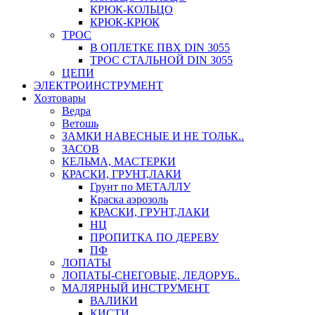
КРЮК-КОЛЬЦО
КРЮК-КРЮК
ТРОС
В ОПЛЕТКЕ ПВХ DIN 3055
ТРОС СТАЛЬНОЙ DIN 3055
ЦЕПИ
ЭЛЕКТРОИНСТРУМЕНТ
Хозтовары
Ведра
Ветошь
ЗАМКИ НАВЕСНЫЕ И НЕ ТОЛЬК..
ЗАСОВ
КЕЛЬМА, МАСТЕРКИ
КРАСКИ, ГРУНТ,ЛАКИ
Грунт по МЕТАЛЛУ
Краска аэрозоль
КРАСКИ, ГРУНТ,ЛАКИ
НЦ
ПРОПИТКА ПО ДЕРЕВУ
ПФ
ЛОПАТЫ
ЛОПАТЫ-СНЕГОВЫЕ, ЛЕДОРУБ..
МАЛЯРНЫЙ ИНСТРУМЕНТ
ВАЛИКИ
КИСТИ