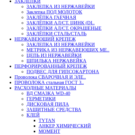
ЗАКЛЕПКИ
ЗАКЛЕПКА ИЗ НЕРЖАВЕЙКИ
Заклепка ПОД МОЛОТОК
ЗАКЛЁПКА ГАЕЧНАЯ
ЗАКЛЁПКИ АЛ/СТ. ЦИНК (DI..
ЗАКЛЁПКИ АЛ/СТ. ОКРАШЕНЫЕ
ЗАКЛЁПКИ СТАЛЬ/СТАЛЬ
НЕРЖАВЕЮЩИЙ КРЕПЕЖ
ЗАКЛЕПКА ИЗ НЕРЖАВЕЙКИ
МЕТРИКА ИЗ НЕРЖАВЕЮЩИХ МЕ..
ЦЕПЬ ИЗ НЕРЖАВЕЙКИ
ШПИЛЬКА НЕРЖАВЕЙКА
ПЕРФОРИРОВАННЫЙ КРЕПЕЖ
ПОДВЕС ДЛЯ ГИПСОКАРТОНА
Проволока СВАРОЧНАЯ И ЭЛЕ..
ПРОВОЛОКА стальная ГОСТ 3..
РАСХОДНЫЕ МАТЕРИАЛЫ
ВД СМАЗКА WD-40
ГЕРМЕТИКИ
ДИСКОВАЯ ПИЛА
ЗАЩИТНЫЕ СРЕДСТВА
КЛЕЙ
TYTAN
АНКЕР ХИМИЧЕСКИЙ
МОМЕНТ