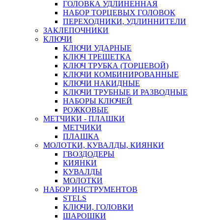
ГОЛОВКА УДЛИНЕННАЯ
НАБОР ТОРЦЕВЫХ ГОЛОВОК
ПЕРЕХОДНИКИ, УДЛИННИТЕЛИ
ЗАКЛЕПОЧНИКИ
КЛЮЧИ
КЛЮЧИ УДАРНЫЕ
КЛЮЧ ТРЕЩЕТКА
КЛЮЧ ТРУБКА (ТОРЦЕВОЙ)
КЛЮЧИ КОМБИНИРОВАННЫЕ
КЛЮЧИ НАКИДНЫЕ
КЛЮЧИ ТРУБНЫЕ И РАЗВОДНЫЕ
НАБОРЫ КЛЮЧЕЙ
РОЖКОВЫЕ
МЕТЧИКИ - ПЛАШКИ
МЕТЧИКИ
ПЛАШКА
МОЛОТКИ, КУВАЛДЫ, КИЯНКИ
ГВОЗДОДЕРЫ
КИЯНКИ
КУВАЛДЫ
МОЛОТКИ
НАБОР ИНСТРУМЕНТОВ
STELS
КЛЮЧИ, ГОЛОВКИ
ШАРОШКИ