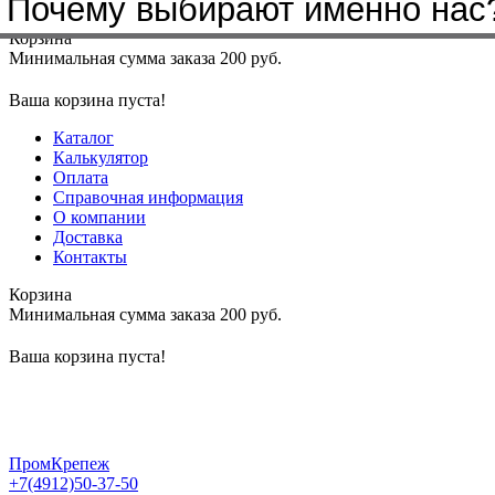
Почему выбирают именно нас
Меню
+7(4912)50-37-50
sbit@krep62.ru
Корзина
Минимальная сумма заказа 200 руб.
Ваша корзина пуста!
Каталог
Калькулятор
Оплата
Справочная информация
О компании
Доставка
Контакты
Корзина
Минимальная сумма заказа 200 руб.
Ваша корзина пуста!
ПромКрепеж
+7(4912)50-37-50