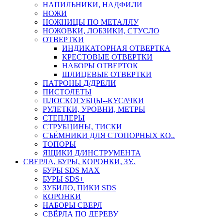
НАПИЛЬНИКИ, НАДФИЛИ
НОЖИ
НОЖНИЦЫ ПО МЕТАЛЛУ
НОЖОВКИ, ЛОБЗИКИ, СТУСЛО
ОТВЕРТКИ
ИНДИКАТОРНАЯ ОТВЕРТКА
КРЕСТОВЫЕ ОТВЕРТКИ
НАБОРЫ ОТВЕРТОК
ШЛИЦЕВЫЕ ОТВЕРТКИ
ПАТРОНЫ Д/ДРЕЛИ
ПИСТОЛЕТЫ
ПЛОСКОГУБЦЫ--КУСАЧКИ
РУЛЕТКИ, УРОВНИ, МЕТРЫ
СТЕПЛЕРЫ
СТРУБЦИНЫ, ТИСКИ
СЪЁМНИКИ ДЛЯ СТОПОРНЫХ КО..
ТОПОРЫ
ЯЩИКИ Д/ИНСТРУМЕНТА
СВЕРЛА, БУРЫ, КОРОНКИ, ЗУ..
БУРЫ SDS MAX
БУРЫ SDS+
ЗУБИЛО, ПИКИ SDS
КОРОНКИ
НАБОРЫ СВЕРЛ
СВЁРЛА ПО ДЕРЕВУ