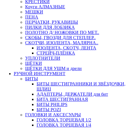
КРЕСТИКИ
Круги АЛМАЗНЫЕ
МЕШКИ
ПЕНА
ПЕРЧАТКИ, РУКАВИЦЫ
ПИЛКИ ДЛЯ ЛОБЗИКА
ПОЛОТНО Д/ НОЖОВКИ ПО МЕТ..
СКОБЫ, ГВОЗДИ ДЛЯ СТЕПЛЕР..
СКОТЧИ, ИЗОЛЕНТА, МАЛЯРНА..
ИЗОЛЕНТА, СКОТЧ, ЛЕНТА
СТРЕЙЧ-ПЛЁНКА
УПЛОТНИТЕЛИ
ЩЁТКИ
ЩЁТКИ ДЛЯ УШМ и дрели
РУЧНОЙ ИНСТРУМЕНТ
БИТЫ
БИТЫ ШЕСТИГРАННИКИ И ЗВЁЗДОЧКИ,
ШЛИЦ
АДАПТЕРЫ, ДЕРЖАТЕЛИ для бит
БИТА ШЕСТИГРАННАЯ
БИТЫ PHILIPS
БИТЫ POZI
ГОЛОВКИ И АКСЕСУАРЫ
ГОЛОВКА ТОРЦЕВАЯ 1/2
ГОЛОВКА ТОРЦЕВАЯ 1/4