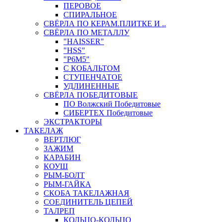
ПЕРОВОЕ
СПИРАЛЬНОЕ
СВЁРЛА ПО КЕРАМ.ПЛИТКЕ И ..
СВЁРЛА ПО МЕТАЛЛУ
"HAISSER"
"HSS"
"Р6М5"
С КОБАЛЬТОМ
СТУПЕНЧАТОЕ
УДЛИНЕННЫЕ
СВЁРЛА ПОБЕДИТОВЫЕ
ПО Волжский Победитовые
СИБЕРТЕХ Победитовые
ЭКСТРАКТОРЫ
ТАКЕЛАЖ
ВЕРТЛЮГ
ЗАЖИМ
КАРАБИН
КОУШ
РЫМ-БОЛТ
РЫМ-ГАЙКА
СКОБА ТАКЕЛАЖНАЯ
СОЕДИНИТЕЛЬ ЦЕПЕЙ
ТАЛРЕП
КОЛЬЦО-КОЛЬЦО