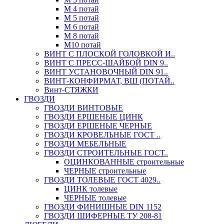
М 4 потай
М 5 потай
М 6 потай
М 8 потай
М10 потай
ВИНТ С ПЛОСКОЙ ГОЛОВКОЙ И..
ВИНТ С ПРЕСС-ШАЙБОЙ DIN 9..
ВИНТ УСТАНОВОЧНЫЙ DIN 91..
ВИНТ-КОНФИРМАТ, ВШ (ПОТАЙ..
Винт-СТЯЖКИ
ГВОЗДИ
ГВОЗДИ ВИНТОВЫЕ
ГВОЗДИ ЕРШЕНЫЕ ЦИНК
ГВОЗДИ ЕРШЕНЫЕ ЧЕРНЫЕ
ГВОЗДИ КРОВЕЛЬНЫЕ ГОСТ ..
ГВОЗДИ МЕБЕЛЬНЫЕ
ГВОЗДИ СТРОИТЕЛЬНЫЕ ГОСТ..
ОЦИНКОВАННЫЕ строительные
ЧЕРНЫЕ строительные
ГВОЗДИ ТОЛЕВЫЕ ГОСТ 4029..
ЦИНК толевые
ЧЕРНЫЕ толевые
ГВОЗДИ ФИНИШНЫЕ DIN 1152
ГВОЗДИ ШИФЕРНЫЕ ТУ 208-81