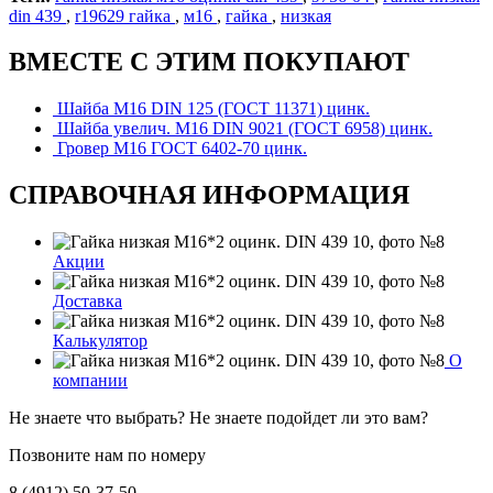
din 439
,
r19629 гайка
,
м16
,
гайка
,
низкая
ВМЕСТЕ С ЭТИМ ПОКУПАЮТ
Шайба М16 DIN 125 (ГОСТ 11371) цинк.
Шайба увелич. М16 DIN 9021 (ГОСТ 6958) цинк.
Гровер М16 ГОСТ 6402-70 цинк.
СПРАВОЧНАЯ ИНФОРМАЦИЯ
Акции
Доставка
Калькулятор
О
компании
Не знаете что выбрать? Не знаете подойдет ли это вам?
Позвоните нам по номеру
8 (4912) 50-37-50