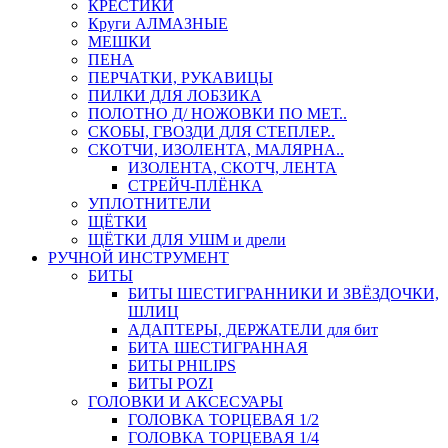
КРЕСТИКИ
Круги АЛМАЗНЫЕ
МЕШКИ
ПЕНА
ПЕРЧАТКИ, РУКАВИЦЫ
ПИЛКИ ДЛЯ ЛОБЗИКА
ПОЛОТНО Д/ НОЖОВКИ ПО МЕТ..
СКОБЫ, ГВОЗДИ ДЛЯ СТЕПЛЕР..
СКОТЧИ, ИЗОЛЕНТА, МАЛЯРНА..
ИЗОЛЕНТА, СКОТЧ, ЛЕНТА
СТРЕЙЧ-ПЛЁНКА
УПЛОТНИТЕЛИ
ЩЁТКИ
ЩЁТКИ ДЛЯ УШМ и дрели
РУЧНОЙ ИНСТРУМЕНТ
БИТЫ
БИТЫ ШЕСТИГРАННИКИ И ЗВЁЗДОЧКИ,
ШЛИЦ
АДАПТЕРЫ, ДЕРЖАТЕЛИ для бит
БИТА ШЕСТИГРАННАЯ
БИТЫ PHILIPS
БИТЫ POZI
ГОЛОВКИ И АКСЕСУАРЫ
ГОЛОВКА ТОРЦЕВАЯ 1/2
ГОЛОВКА ТОРЦЕВАЯ 1/4