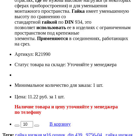
отраслях,
где
не нужны высокие нагрузки (в некоторых
сферах приборостроения) и для уменьшения
монтажного пространства.
Гайка
имеет уменьшенную
высоту по сравнению со
стандартной
гайкой
по
DIN
934, это
позволяет
использовать
ее в изделиях с ограниченным
пространством под крепежные
элементы.
Применяются
в соединениях, работающих
на срез.
Артикул: R21990
Статус товара на складе: Уточняйте у менеджера
Минимальное количество для заказа: 1 шт.
Цена: 11.22 руб. за 1 шт.
Наличие товара и цену уточняйте у менеджера
по телефону
В корзину
Теги:
гайка низкая м16 оцинк. din 439
,
9756-04
,
гайка низкая