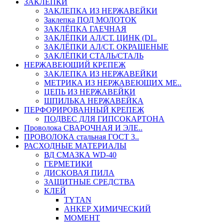
ЗАКЛЕПКИ
ЗАКЛЕПКА ИЗ НЕРЖАВЕЙКИ
Заклепка ПОД МОЛОТОК
ЗАКЛЁПКА ГАЕЧНАЯ
ЗАКЛЁПКИ АЛ/СТ. ЦИНК (DI..
ЗАКЛЁПКИ АЛ/СТ. ОКРАШЕНЫЕ
ЗАКЛЁПКИ СТАЛЬ/СТАЛЬ
НЕРЖАВЕЮЩИЙ КРЕПЕЖ
ЗАКЛЕПКА ИЗ НЕРЖАВЕЙКИ
МЕТРИКА ИЗ НЕРЖАВЕЮЩИХ МЕ..
ЦЕПЬ ИЗ НЕРЖАВЕЙКИ
ШПИЛЬКА НЕРЖАВЕЙКА
ПЕРФОРИРОВАННЫЙ КРЕПЕЖ
ПОДВЕС ДЛЯ ГИПСОКАРТОНА
Проволока СВАРОЧНАЯ И ЭЛЕ..
ПРОВОЛОКА стальная ГОСТ 3..
РАСХОДНЫЕ МАТЕРИАЛЫ
ВД СМАЗКА WD-40
ГЕРМЕТИКИ
ДИСКОВАЯ ПИЛА
ЗАЩИТНЫЕ СРЕДСТВА
КЛЕЙ
TYTAN
АНКЕР ХИМИЧЕСКИЙ
МОМЕНТ