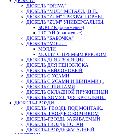
ДЮБЕЛИ
ДЮБЕЛЬ "DRIVA"
ДЮБЕЛЬ "MUD" МЕТАЛЛ. (В П..
ДЮБЕЛЬ "ZUM" ТРЕХРАСПОРНЫ..
ДЮБЕЛЬ "ZUM" УНИВЕРСАЛЬНЫ..
БОРТИК (оранжевые)
ПОТАЙ (оранжевые)
ДЮБЕЛЬ "БАБОЧКА"
ДЮБЕЛЬ "МOLLI"
МОЛЛИ
МОЛЛИ С ПРЯМЫМ КРЮКОМ
ДЮБЕЛЬ ДЛЯ ИЗОЛЯЦИИ
ДЮБЕЛЬ ДЛЯ ПЕНОБЛОКА
ДЮБЕЛЬ НЕЙЛОНОВЫЙ
ДЮБЕЛЬ С УСАМИ
ДЮБЕЛЬ С УСАМИ И ШИПАМИ (..
ДЮБЕЛЬ С ШИПАМИ
ДЮБЕЛЬ СКЛАДНОЙ ПРУЖИННЫЙ
ДЮБЕЛЬ-ХОМУТ ДЛЯ КРЕПЛЕНИ..
ДЮБЕЛЬ-ГВОЗДИ
ДЮБЕЛЬ- ГВОЗДЬ ПОД МОНТАЖ..
ДЮБЕЛЬ- ГВОЗДЬ С БОРТИКОМ
ДЮБЕЛЬ-ГВОЗДЬ ЗАБИВАЕМЫЙ
ДЮБЕЛЬ-ГВОЗДЬ ПОТАЙ
ДЮБЕЛЬ-ГВОЗДЬ ФАСАДНЫЙ