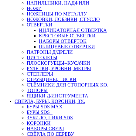
НАПИЛЬНИКИ, НАДФИЛИ
НОЖИ
НОЖНИЦЫ ПО МЕТАЛЛУ
НОЖОВКИ, ЛОБЗИКИ, СТУСЛО
ОТВЕРТКИ
ИНДИКАТОРНАЯ ОТВЕРТКА
КРЕСТОВЫЕ ОТВЕРТКИ
НАБОРЫ ОТВЕРТОК
ШЛИЦЕВЫЕ ОТВЕРТКИ
ПАТРОНЫ Д/ДРЕЛИ
ПИСТОЛЕТЫ
ПЛОСКОГУБЦЫ--КУСАЧКИ
РУЛЕТКИ, УРОВНИ, МЕТРЫ
СТЕПЛЕРЫ
СТРУБЦИНЫ, ТИСКИ
СЪЁМНИКИ ДЛЯ СТОПОРНЫХ КО..
ТОПОРЫ
ЯЩИКИ Д/ИНСТРУМЕНТА
СВЕРЛА, БУРЫ, КОРОНКИ, ЗУ..
БУРЫ SDS MAX
БУРЫ SDS+
ЗУБИЛО, ПИКИ SDS
КОРОНКИ
НАБОРЫ СВЕРЛ
СВЁРЛА ПО ДЕРЕВУ