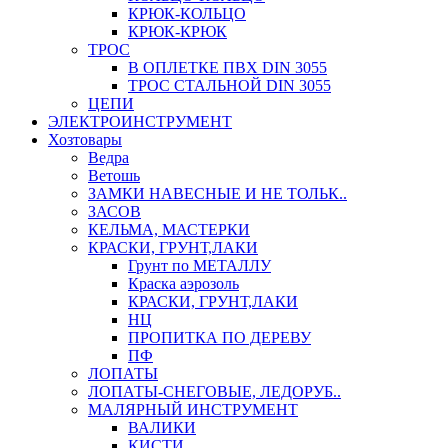
КРЮК-КОЛЬЦО
КРЮК-КРЮК
ТРОС
В ОПЛЕТКЕ ПВХ DIN 3055
ТРОС СТАЛЬНОЙ DIN 3055
ЦЕПИ
ЭЛЕКТРОИНСТРУМЕНТ
Хозтовары
Ведра
Ветошь
ЗАМКИ НАВЕСНЫЕ И НЕ ТОЛЬК..
ЗАСОВ
КЕЛЬМА, МАСТЕРКИ
КРАСКИ, ГРУНТ,ЛАКИ
Грунт по МЕТАЛЛУ
Краска аэрозоль
КРАСКИ, ГРУНТ,ЛАКИ
НЦ
ПРОПИТКА ПО ДЕРЕВУ
ПФ
ЛОПАТЫ
ЛОПАТЫ-СНЕГОВЫЕ, ЛЕДОРУБ..
МАЛЯРНЫЙ ИНСТРУМЕНТ
ВАЛИКИ
КИСТИ