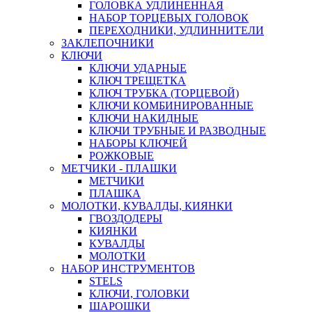
ГОЛОВКА УДЛИНЕННАЯ
НАБОР ТОРЦЕВЫХ ГОЛОВОК
ПЕРЕХОДНИКИ, УДЛИННИТЕЛИ
ЗАКЛЕПОЧНИКИ
КЛЮЧИ
КЛЮЧИ УДАРНЫЕ
КЛЮЧ ТРЕЩЕТКА
КЛЮЧ ТРУБКА (ТОРЦЕВОЙ)
КЛЮЧИ КОМБИНИРОВАННЫЕ
КЛЮЧИ НАКИДНЫЕ
КЛЮЧИ ТРУБНЫЕ И РАЗВОДНЫЕ
НАБОРЫ КЛЮЧЕЙ
РОЖКОВЫЕ
МЕТЧИКИ - ПЛАШКИ
МЕТЧИКИ
ПЛАШКА
МОЛОТКИ, КУВАЛДЫ, КИЯНКИ
ГВОЗДОДЕРЫ
КИЯНКИ
КУВАЛДЫ
МОЛОТКИ
НАБОР ИНСТРУМЕНТОВ
STELS
КЛЮЧИ, ГОЛОВКИ
ШАРОШКИ