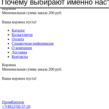
Почему выбирают именно нас
Меню
+7(4912)50-37-50
sbit@krep62.ru
Корзина
Минимальная сумма заказа 200 руб.
Ваша корзина пуста!
Каталог
Калькулятор
Оплата
Справочная информация
О компании
Доставка
Контакты
Корзина
Минимальная сумма заказа 200 руб.
Ваша корзина пуста!
ПромКрепеж
+7(4912)50-37-50