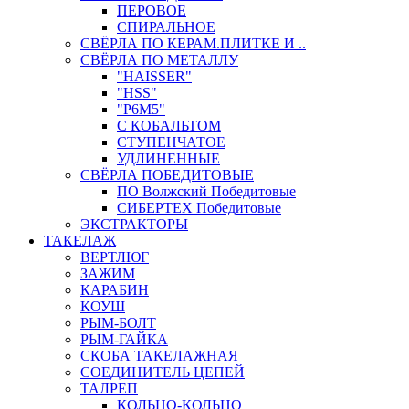
ПЕРОВОЕ
СПИРАЛЬНОЕ
СВЁРЛА ПО КЕРАМ.ПЛИТКЕ И ..
СВЁРЛА ПО МЕТАЛЛУ
"HAISSER"
"HSS"
"Р6М5"
С КОБАЛЬТОМ
СТУПЕНЧАТОЕ
УДЛИНЕННЫЕ
СВЁРЛА ПОБЕДИТОВЫЕ
ПО Волжский Победитовые
СИБЕРТЕХ Победитовые
ЭКСТРАКТОРЫ
ТАКЕЛАЖ
ВЕРТЛЮГ
ЗАЖИМ
КАРАБИН
КОУШ
РЫМ-БОЛТ
РЫМ-ГАЙКА
СКОБА ТАКЕЛАЖНАЯ
СОЕДИНИТЕЛЬ ЦЕПЕЙ
ТАЛРЕП
КОЛЬЦО-КОЛЬЦО