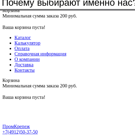
Почему выбирают именно нас
Меню
+7(4912)50-37-50
sbit@krep62.ru
Корзина
Минимальная сумма заказа 200 руб.
Ваша корзина пуста!
Каталог
Калькулятор
Оплата
Справочная информация
О компании
Доставка
Контакты
Корзина
Минимальная сумма заказа 200 руб.
Ваша корзина пуста!
ПромКрепеж
+7(4912)50-37-50