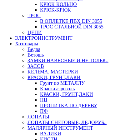
КРЮК-КОЛЬЦО
КРЮК-КРЮК
ТРОС
В ОПЛЕТКЕ ПВХ DIN 3055
ТРОС СТАЛЬНОЙ DIN 3055
ЦЕПИ
ЭЛЕКТРОИНСТРУМЕНТ
Хозтовары
Ведра
Ветошь
ЗАМКИ НАВЕСНЫЕ И НЕ ТОЛЬК..
ЗАСОВ
КЕЛЬМА, МАСТЕРКИ
КРАСКИ, ГРУНТ,ЛАКИ
Грунт по МЕТАЛЛУ
Краска аэрозоль
КРАСКИ, ГРУНТ,ЛАКИ
НЦ
ПРОПИТКА ПО ДЕРЕВУ
ПФ
ЛОПАТЫ
ЛОПАТЫ-СНЕГОВЫЕ, ЛЕДОРУБ..
МАЛЯРНЫЙ ИНСТРУМЕНТ
ВАЛИКИ
КИСТИ