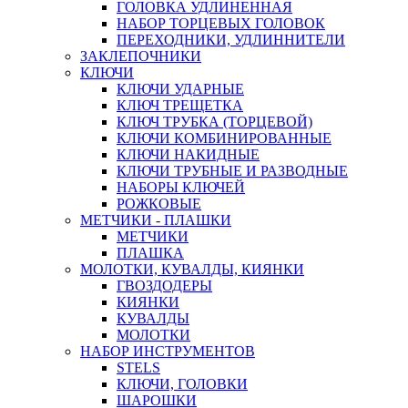
ГОЛОВКА УДЛИНЕННАЯ
НАБОР ТОРЦЕВЫХ ГОЛОВОК
ПЕРЕХОДНИКИ, УДЛИННИТЕЛИ
ЗАКЛЕПОЧНИКИ
КЛЮЧИ
КЛЮЧИ УДАРНЫЕ
КЛЮЧ ТРЕЩЕТКА
КЛЮЧ ТРУБКА (ТОРЦЕВОЙ)
КЛЮЧИ КОМБИНИРОВАННЫЕ
КЛЮЧИ НАКИДНЫЕ
КЛЮЧИ ТРУБНЫЕ И РАЗВОДНЫЕ
НАБОРЫ КЛЮЧЕЙ
РОЖКОВЫЕ
МЕТЧИКИ - ПЛАШКИ
МЕТЧИКИ
ПЛАШКА
МОЛОТКИ, КУВАЛДЫ, КИЯНКИ
ГВОЗДОДЕРЫ
КИЯНКИ
КУВАЛДЫ
МОЛОТКИ
НАБОР ИНСТРУМЕНТОВ
STELS
КЛЮЧИ, ГОЛОВКИ
ШАРОШКИ