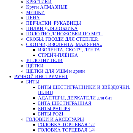
КРЕСТИКИ
Круги АЛМАЗНЫЕ
МЕШКИ
ПЕНА
ПЕРЧАТКИ, РУКАВИЦЫ
ПИЛКИ ДЛЯ ЛОБЗИКА
ПОЛОТНО Д/ НОЖОВКИ ПО МЕТ..
СКОБЫ, ГВОЗДИ ДЛЯ СТЕПЛЕР..
СКОТЧИ, ИЗОЛЕНТА, МАЛЯРНА..
ИЗОЛЕНТА, СКОТЧ, ЛЕНТА
СТРЕЙЧ-ПЛЁНКА
УПЛОТНИТЕЛИ
ЩЁТКИ
ЩЁТКИ ДЛЯ УШМ и дрели
РУЧНОЙ ИНСТРУМЕНТ
БИТЫ
БИТЫ ШЕСТИГРАННИКИ И ЗВЁЗДОЧКИ,
ШЛИЦ
АДАПТЕРЫ, ДЕРЖАТЕЛИ для бит
БИТА ШЕСТИГРАННАЯ
БИТЫ PHILIPS
БИТЫ POZI
ГОЛОВКИ И АКСЕСУАРЫ
ГОЛОВКА ТОРЦЕВАЯ 1/2
ГОЛОВКА ТОРЦЕВАЯ 1/4