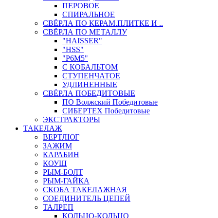
ПЕРОВОЕ
СПИРАЛЬНОЕ
СВЁРЛА ПО КЕРАМ.ПЛИТКЕ И ..
СВЁРЛА ПО МЕТАЛЛУ
"HAISSER"
"HSS"
"Р6М5"
С КОБАЛЬТОМ
СТУПЕНЧАТОЕ
УДЛИНЕННЫЕ
СВЁРЛА ПОБЕДИТОВЫЕ
ПО Волжский Победитовые
СИБЕРТЕХ Победитовые
ЭКСТРАКТОРЫ
ТАКЕЛАЖ
ВЕРТЛЮГ
ЗАЖИМ
КАРАБИН
КОУШ
РЫМ-БОЛТ
РЫМ-ГАЙКА
СКОБА ТАКЕЛАЖНАЯ
СОЕДИНИТЕЛЬ ЦЕПЕЙ
ТАЛРЕП
КОЛЬЦО-КОЛЬЦО