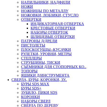
НАПИЛЬНИКИ, НАДФИЛИ
НОЖИ
НОЖНИЦЫ ПО МЕТАЛЛУ
НОЖОВКИ, ЛОБЗИКИ, СТУСЛО
ОТВЕРТКИ
ИНДИКАТОРНАЯ ОТВЕРТКА
КРЕСТОВЫЕ ОТВЕРТКИ
НАБОРЫ ОТВЕРТОК
ШЛИЦЕВЫЕ ОТВЕРТКИ
ПАТРОНЫ Д/ДРЕЛИ
ПИСТОЛЕТЫ
ПЛОСКОГУБЦЫ--КУСАЧКИ
РУЛЕТКИ, УРОВНИ, МЕТРЫ
СТЕПЛЕРЫ
СТРУБЦИНЫ, ТИСКИ
СЪЁМНИКИ ДЛЯ СТОПОРНЫХ КО..
ТОПОРЫ
ЯЩИКИ Д/ИНСТРУМЕНТА
СВЕРЛА, БУРЫ, КОРОНКИ, ЗУ..
БУРЫ SDS MAX
БУРЫ SDS+
ЗУБИЛО, ПИКИ SDS
КОРОНКИ
НАБОРЫ СВЕРЛ
СВЁРЛА ПО ДЕРЕВУ