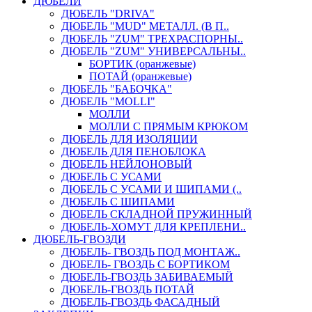
ДЮБЕЛИ
ДЮБЕЛЬ "DRIVA"
ДЮБЕЛЬ "MUD" МЕТАЛЛ. (В П..
ДЮБЕЛЬ "ZUM" ТРЕХРАСПОРНЫ..
ДЮБЕЛЬ "ZUM" УНИВЕРСАЛЬНЫ..
БОРТИК (оранжевые)
ПОТАЙ (оранжевые)
ДЮБЕЛЬ "БАБОЧКА"
ДЮБЕЛЬ "МOLLI"
МОЛЛИ
МОЛЛИ С ПРЯМЫМ КРЮКОМ
ДЮБЕЛЬ ДЛЯ ИЗОЛЯЦИИ
ДЮБЕЛЬ ДЛЯ ПЕНОБЛОКА
ДЮБЕЛЬ НЕЙЛОНОВЫЙ
ДЮБЕЛЬ С УСАМИ
ДЮБЕЛЬ С УСАМИ И ШИПАМИ (..
ДЮБЕЛЬ С ШИПАМИ
ДЮБЕЛЬ СКЛАДНОЙ ПРУЖИННЫЙ
ДЮБЕЛЬ-ХОМУТ ДЛЯ КРЕПЛЕНИ..
ДЮБЕЛЬ-ГВОЗДИ
ДЮБЕЛЬ- ГВОЗДЬ ПОД МОНТАЖ..
ДЮБЕЛЬ- ГВОЗДЬ С БОРТИКОМ
ДЮБЕЛЬ-ГВОЗДЬ ЗАБИВАЕМЫЙ
ДЮБЕЛЬ-ГВОЗДЬ ПОТАЙ
ДЮБЕЛЬ-ГВОЗДЬ ФАСАДНЫЙ