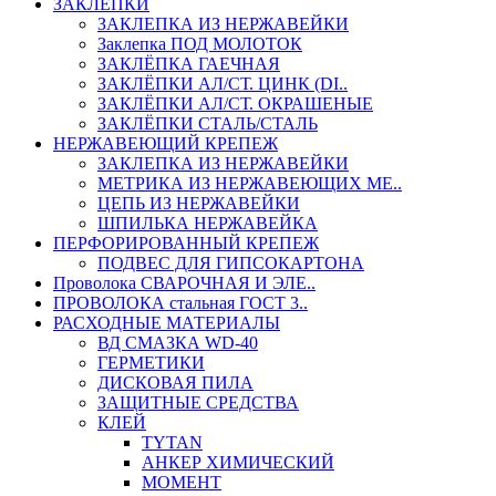
ЗАКЛЕПКИ
ЗАКЛЕПКА ИЗ НЕРЖАВЕЙКИ
Заклепка ПОД МОЛОТОК
ЗАКЛЁПКА ГАЕЧНАЯ
ЗАКЛЁПКИ АЛ/СТ. ЦИНК (DI..
ЗАКЛЁПКИ АЛ/СТ. ОКРАШЕНЫЕ
ЗАКЛЁПКИ СТАЛЬ/СТАЛЬ
НЕРЖАВЕЮЩИЙ КРЕПЕЖ
ЗАКЛЕПКА ИЗ НЕРЖАВЕЙКИ
МЕТРИКА ИЗ НЕРЖАВЕЮЩИХ МЕ..
ЦЕПЬ ИЗ НЕРЖАВЕЙКИ
ШПИЛЬКА НЕРЖАВЕЙКА
ПЕРФОРИРОВАННЫЙ КРЕПЕЖ
ПОДВЕС ДЛЯ ГИПСОКАРТОНА
Проволока СВАРОЧНАЯ И ЭЛЕ..
ПРОВОЛОКА стальная ГОСТ 3..
РАСХОДНЫЕ МАТЕРИАЛЫ
ВД СМАЗКА WD-40
ГЕРМЕТИКИ
ДИСКОВАЯ ПИЛА
ЗАЩИТНЫЕ СРЕДСТВА
КЛЕЙ
TYTAN
АНКЕР ХИМИЧЕСКИЙ
МОМЕНТ