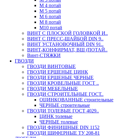
М 4 потай
М 5 потай
М 6 потай
М 8 потай
М10 потай
ВИНТ С ПЛОСКОЙ ГОЛОВКОЙ И..
ВИНТ С ПРЕСС-ШАЙБОЙ DIN 9..
ВИНТ УСТАНОВОЧНЫЙ DIN 91..
ВИНТ-КОНФИРМАТ, ВШ (ПОТАЙ..
Винт-СТЯЖКИ
ГВОЗДИ
ГВОЗДИ ВИНТОВЫЕ
ГВОЗДИ ЕРШЕНЫЕ ЦИНК
ГВОЗДИ ЕРШЕНЫЕ ЧЕРНЫЕ
ГВОЗДИ КРОВЕЛЬНЫЕ ГОСТ ..
ГВОЗДИ МЕБЕЛЬНЫЕ
ГВОЗДИ СТРОИТЕЛЬНЫЕ ГОСТ..
ОЦИНКОВАННЫЕ строительные
ЧЕРНЫЕ строительные
ГВОЗДИ ТОЛЕВЫЕ ГОСТ 4029..
ЦИНК толевые
ЧЕРНЫЕ толевые
ГВОЗДИ ФИНИШНЫЕ DIN 1152
ГВОЗДИ ШИФЕРНЫЕ ТУ 208-81