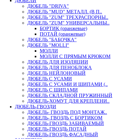
ДЮБЕЛИ
ДЮБЕЛЬ "DRIVA"
ДЮБЕЛЬ "MUD" МЕТАЛЛ. (В П..
ДЮБЕЛЬ "ZUM" ТРЕХРАСПОРНЫ..
ДЮБЕЛЬ "ZUM" УНИВЕРСАЛЬНЫ..
БОРТИК (оранжевые)
ПОТАЙ (оранжевые)
ДЮБЕЛЬ "БАБОЧКА"
ДЮБЕЛЬ "МOLLI"
МОЛЛИ
МОЛЛИ С ПРЯМЫМ КРЮКОМ
ДЮБЕЛЬ ДЛЯ ИЗОЛЯЦИИ
ДЮБЕЛЬ ДЛЯ ПЕНОБЛОКА
ДЮБЕЛЬ НЕЙЛОНОВЫЙ
ДЮБЕЛЬ С УСАМИ
ДЮБЕЛЬ С УСАМИ И ШИПАМИ (..
ДЮБЕЛЬ С ШИПАМИ
ДЮБЕЛЬ СКЛАДНОЙ ПРУЖИННЫЙ
ДЮБЕЛЬ-ХОМУТ ДЛЯ КРЕПЛЕНИ..
ДЮБЕЛЬ-ГВОЗДИ
ДЮБЕЛЬ- ГВОЗДЬ ПОД МОНТАЖ..
ДЮБЕЛЬ- ГВОЗДЬ С БОРТИКОМ
ДЮБЕЛЬ-ГВОЗДЬ ЗАБИВАЕМЫЙ
ДЮБЕЛЬ-ГВОЗДЬ ПОТАЙ
ДЮБЕЛЬ-ГВОЗДЬ ФАСАДНЫЙ