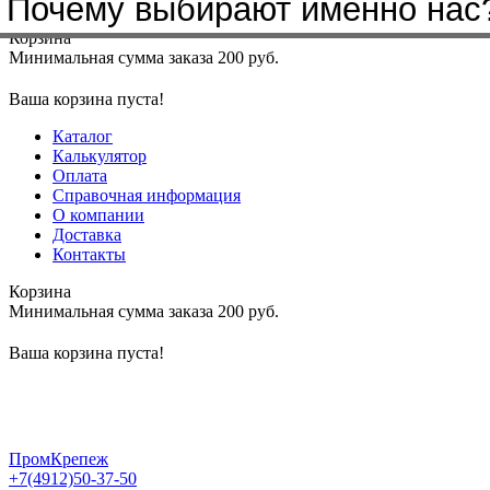
Почему выбирают именно нас
Меню
+7(4912)50-37-50
sbit@krep62.ru
Корзина
Минимальная сумма заказа 200 руб.
Ваша корзина пуста!
Каталог
Калькулятор
Оплата
Справочная информация
О компании
Доставка
Контакты
Корзина
Минимальная сумма заказа 200 руб.
Ваша корзина пуста!
ПромКрепеж
+7(4912)50-37-50