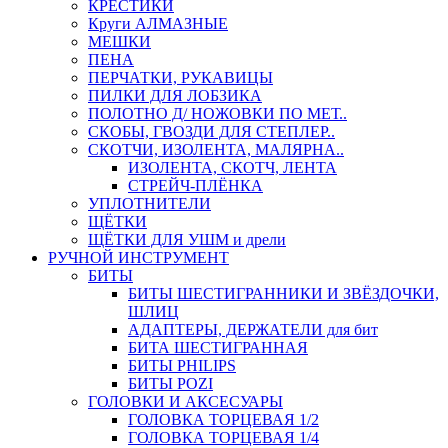
КРЕСТИКИ
Круги АЛМАЗНЫЕ
МЕШКИ
ПЕНА
ПЕРЧАТКИ, РУКАВИЦЫ
ПИЛКИ ДЛЯ ЛОБЗИКА
ПОЛОТНО Д/ НОЖОВКИ ПО МЕТ..
СКОБЫ, ГВОЗДИ ДЛЯ СТЕПЛЕР..
СКОТЧИ, ИЗОЛЕНТА, МАЛЯРНА..
ИЗОЛЕНТА, СКОТЧ, ЛЕНТА
СТРЕЙЧ-ПЛЁНКА
УПЛОТНИТЕЛИ
ЩЁТКИ
ЩЁТКИ ДЛЯ УШМ и дрели
РУЧНОЙ ИНСТРУМЕНТ
БИТЫ
БИТЫ ШЕСТИГРАННИКИ И ЗВЁЗДОЧКИ,
ШЛИЦ
АДАПТЕРЫ, ДЕРЖАТЕЛИ для бит
БИТА ШЕСТИГРАННАЯ
БИТЫ PHILIPS
БИТЫ POZI
ГОЛОВКИ И АКСЕСУАРЫ
ГОЛОВКА ТОРЦЕВАЯ 1/2
ГОЛОВКА ТОРЦЕВАЯ 1/4