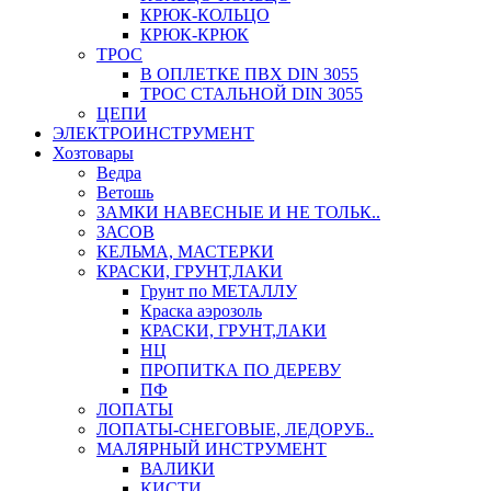
КРЮК-КОЛЬЦО
КРЮК-КРЮК
ТРОС
В ОПЛЕТКЕ ПВХ DIN 3055
ТРОС СТАЛЬНОЙ DIN 3055
ЦЕПИ
ЭЛЕКТРОИНСТРУМЕНТ
Хозтовары
Ведра
Ветошь
ЗАМКИ НАВЕСНЫЕ И НЕ ТОЛЬК..
ЗАСОВ
КЕЛЬМА, МАСТЕРКИ
КРАСКИ, ГРУНТ,ЛАКИ
Грунт по МЕТАЛЛУ
Краска аэрозоль
КРАСКИ, ГРУНТ,ЛАКИ
НЦ
ПРОПИТКА ПО ДЕРЕВУ
ПФ
ЛОПАТЫ
ЛОПАТЫ-СНЕГОВЫЕ, ЛЕДОРУБ..
МАЛЯРНЫЙ ИНСТРУМЕНТ
ВАЛИКИ
КИСТИ