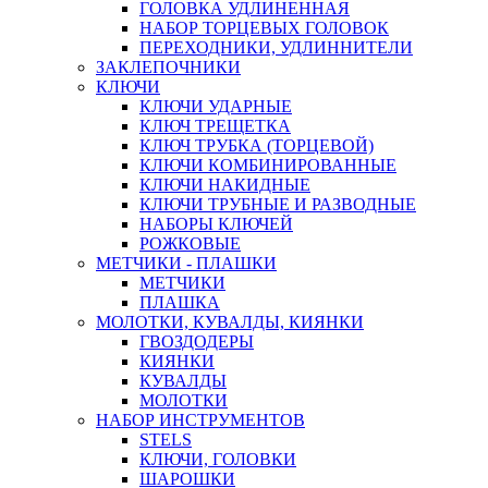
ГОЛОВКА УДЛИНЕННАЯ
НАБОР ТОРЦЕВЫХ ГОЛОВОК
ПЕРЕХОДНИКИ, УДЛИННИТЕЛИ
ЗАКЛЕПОЧНИКИ
КЛЮЧИ
КЛЮЧИ УДАРНЫЕ
КЛЮЧ ТРЕЩЕТКА
КЛЮЧ ТРУБКА (ТОРЦЕВОЙ)
КЛЮЧИ КОМБИНИРОВАННЫЕ
КЛЮЧИ НАКИДНЫЕ
КЛЮЧИ ТРУБНЫЕ И РАЗВОДНЫЕ
НАБОРЫ КЛЮЧЕЙ
РОЖКОВЫЕ
МЕТЧИКИ - ПЛАШКИ
МЕТЧИКИ
ПЛАШКА
МОЛОТКИ, КУВАЛДЫ, КИЯНКИ
ГВОЗДОДЕРЫ
КИЯНКИ
КУВАЛДЫ
МОЛОТКИ
НАБОР ИНСТРУМЕНТОВ
STELS
КЛЮЧИ, ГОЛОВКИ
ШАРОШКИ