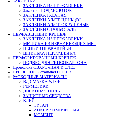
ЗАКЛЕПКИ
ЗАКЛЕПКА ИЗ НЕРЖАВЕЙКИ
Заклепка ПОД МОЛОТОК
ЗАКЛЁПКА ГАЕЧНАЯ
ЗАКЛЁПКИ АЛ/СТ. ЦИНК (DI..
ЗАКЛЁПКИ АЛ/СТ. ОКРАШЕНЫЕ
ЗАКЛЁПКИ СТАЛЬ/СТАЛЬ
НЕРЖАВЕЮЩИЙ КРЕПЕЖ
ЗАКЛЕПКА ИЗ НЕРЖАВЕЙКИ
МЕТРИКА ИЗ НЕРЖАВЕЮЩИХ МЕ..
ЦЕПЬ ИЗ НЕРЖАВЕЙКИ
ШПИЛЬКА НЕРЖАВЕЙКА
ПЕРФОРИРОВАННЫЙ КРЕПЕЖ
ПОДВЕС ДЛЯ ГИПСОКАРТОНА
Проволока СВАРОЧНАЯ И ЭЛЕ..
ПРОВОЛОКА стальная ГОСТ 3..
РАСХОДНЫЕ МАТЕРИАЛЫ
ВД СМАЗКА WD-40
ГЕРМЕТИКИ
ДИСКОВАЯ ПИЛА
ЗАЩИТНЫЕ СРЕДСТВА
КЛЕЙ
TYTAN
АНКЕР ХИМИЧЕСКИЙ
МОМЕНТ