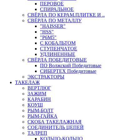
ПЕРОВОЕ
СПИРАЛЬНОЕ
СВЁРЛА ПО КЕРАМ.ПЛИТКЕ И ..
СВЁРЛА ПО МЕТАЛЛУ
"HAISSER"
"HSS"
"Р6М5"
С КОБАЛЬТОМ
СТУПЕНЧАТОЕ
УДЛИНЕННЫЕ
СВЁРЛА ПОБЕДИТОВЫЕ
ПО Волжский Победитовые
СИБЕРТЕХ Победитовые
ЭКСТРАКТОРЫ
ТАКЕЛАЖ
ВЕРТЛЮГ
ЗАЖИМ
КАРАБИН
КОУШ
РЫМ-БОЛТ
РЫМ-ГАЙКА
СКОБА ТАКЕЛАЖНАЯ
СОЕДИНИТЕЛЬ ЦЕПЕЙ
ТАЛРЕП
КОЛЬЦО-КОЛЬЦО