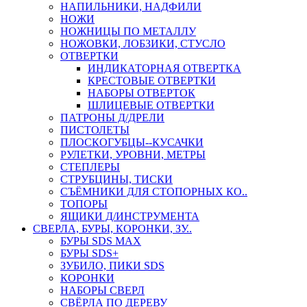
НАПИЛЬНИКИ, НАДФИЛИ
НОЖИ
НОЖНИЦЫ ПО МЕТАЛЛУ
НОЖОВКИ, ЛОБЗИКИ, СТУСЛО
ОТВЕРТКИ
ИНДИКАТОРНАЯ ОТВЕРТКА
КРЕСТОВЫЕ ОТВЕРТКИ
НАБОРЫ ОТВЕРТОК
ШЛИЦЕВЫЕ ОТВЕРТКИ
ПАТРОНЫ Д/ДРЕЛИ
ПИСТОЛЕТЫ
ПЛОСКОГУБЦЫ--КУСАЧКИ
РУЛЕТКИ, УРОВНИ, МЕТРЫ
СТЕПЛЕРЫ
СТРУБЦИНЫ, ТИСКИ
СЪЁМНИКИ ДЛЯ СТОПОРНЫХ КО..
ТОПОРЫ
ЯЩИКИ Д/ИНСТРУМЕНТА
СВЕРЛА, БУРЫ, КОРОНКИ, ЗУ..
БУРЫ SDS MAX
БУРЫ SDS+
ЗУБИЛО, ПИКИ SDS
КОРОНКИ
НАБОРЫ СВЕРЛ
СВЁРЛА ПО ДЕРЕВУ