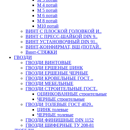
М 4 потай
М 5 потай
М 6 потай
М 8 потай
М10 потай
ВИНТ С ПЛОСКОЙ ГОЛОВКОЙ И..
ВИНТ С ПРЕСС-ШАЙБОЙ DIN 9..
ВИНТ УСТАНОВОЧНЫЙ DIN 91..
ВИНТ-КОНФИРМАТ, ВШ (ПОТАЙ..
Винт-СТЯЖКИ
ГВОЗДИ
ГВОЗДИ ВИНТОВЫЕ
ГВОЗДИ ЕРШЕНЫЕ ЦИНК
ГВОЗДИ ЕРШЕНЫЕ ЧЕРНЫЕ
ГВОЗДИ КРОВЕЛЬНЫЕ ГОСТ ..
ГВОЗДИ МЕБЕЛЬНЫЕ
ГВОЗДИ СТРОИТЕЛЬНЫЕ ГОСТ..
ОЦИНКОВАННЫЕ строительные
ЧЕРНЫЕ строительные
ГВОЗДИ ТОЛЕВЫЕ ГОСТ 4029..
ЦИНК толевые
ЧЕРНЫЕ толевые
ГВОЗДИ ФИНИШНЫЕ DIN 1152
ГВОЗДИ ШИФЕРНЫЕ ТУ 208-81