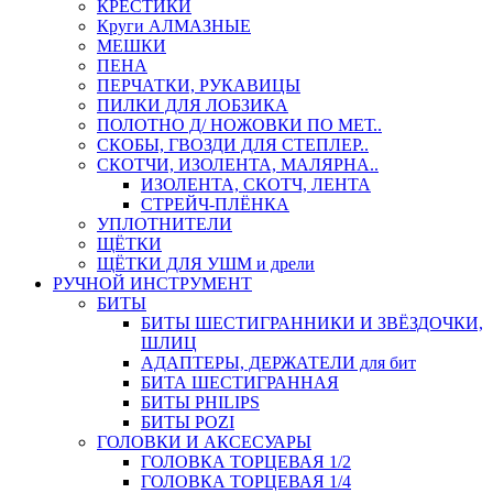
КРЕСТИКИ
Круги АЛМАЗНЫЕ
МЕШКИ
ПЕНА
ПЕРЧАТКИ, РУКАВИЦЫ
ПИЛКИ ДЛЯ ЛОБЗИКА
ПОЛОТНО Д/ НОЖОВКИ ПО МЕТ..
СКОБЫ, ГВОЗДИ ДЛЯ СТЕПЛЕР..
СКОТЧИ, ИЗОЛЕНТА, МАЛЯРНА..
ИЗОЛЕНТА, СКОТЧ, ЛЕНТА
СТРЕЙЧ-ПЛЁНКА
УПЛОТНИТЕЛИ
ЩЁТКИ
ЩЁТКИ ДЛЯ УШМ и дрели
РУЧНОЙ ИНСТРУМЕНТ
БИТЫ
БИТЫ ШЕСТИГРАННИКИ И ЗВЁЗДОЧКИ,
ШЛИЦ
АДАПТЕРЫ, ДЕРЖАТЕЛИ для бит
БИТА ШЕСТИГРАННАЯ
БИТЫ PHILIPS
БИТЫ POZI
ГОЛОВКИ И АКСЕСУАРЫ
ГОЛОВКА ТОРЦЕВАЯ 1/2
ГОЛОВКА ТОРЦЕВАЯ 1/4