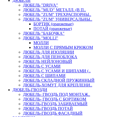
ДЮБЕЛИ
ДЮБЕЛЬ "DRIVA"
ДЮБЕЛЬ "MUD" МЕТАЛЛ. (В П..
ДЮБЕЛЬ "ZUM" ТРЕХРАСПОРНЫ..
ДЮБЕЛЬ "ZUM" УНИВЕРСАЛЬНЫ..
БОРТИК (оранжевые)
ПОТАЙ (оранжевые)
ДЮБЕЛЬ "БАБОЧКА"
ДЮБЕЛЬ "МOLLI"
МОЛЛИ
МОЛЛИ С ПРЯМЫМ КРЮКОМ
ДЮБЕЛЬ ДЛЯ ИЗОЛЯЦИИ
ДЮБЕЛЬ ДЛЯ ПЕНОБЛОКА
ДЮБЕЛЬ НЕЙЛОНОВЫЙ
ДЮБЕЛЬ С УСАМИ
ДЮБЕЛЬ С УСАМИ И ШИПАМИ (..
ДЮБЕЛЬ С ШИПАМИ
ДЮБЕЛЬ СКЛАДНОЙ ПРУЖИННЫЙ
ДЮБЕЛЬ-ХОМУТ ДЛЯ КРЕПЛЕНИ..
ДЮБЕЛЬ-ГВОЗДИ
ДЮБЕЛЬ- ГВОЗДЬ ПОД МОНТАЖ..
ДЮБЕЛЬ- ГВОЗДЬ С БОРТИКОМ
ДЮБЕЛЬ-ГВОЗДЬ ЗАБИВАЕМЫЙ
ДЮБЕЛЬ-ГВОЗДЬ ПОТАЙ
ДЮБЕЛЬ-ГВОЗДЬ ФАСАДНЫЙ