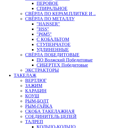
ПЕРОВОЕ
СПИРАЛЬНОЕ
СВЁРЛА ПО КЕРАМ.ПЛИТКЕ И ..
СВЁРЛА ПО МЕТАЛЛУ
"HAISSER"
"HSS"
"Р6М5"
С КОБАЛЬТОМ
СТУПЕНЧАТОЕ
УДЛИНЕННЫЕ
СВЁРЛА ПОБЕДИТОВЫЕ
ПО Волжский Победитовые
СИБЕРТЕХ Победитовые
ЭКСТРАКТОРЫ
ТАКЕЛАЖ
ВЕРТЛЮГ
ЗАЖИМ
КАРАБИН
КОУШ
РЫМ-БОЛТ
РЫМ-ГАЙКА
СКОБА ТАКЕЛАЖНАЯ
СОЕДИНИТЕЛЬ ЦЕПЕЙ
ТАЛРЕП
КОЛЬЦО-КОЛЬЦО