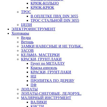
КРЮК-КОЛЬЦО
КРЮК-КРЮК
ТРОС
В ОПЛЕТКЕ ПВХ DIN 3055
ТРОС СТАЛЬНОЙ DIN 3055
ЦЕПИ
ЭЛЕКТРОИНСТРУМЕНТ
Хозтовары
Ведра
Ветошь
ЗАМКИ НАВЕСНЫЕ И НЕ ТОЛЬК..
ЗАСОВ
КЕЛЬМА, МАСТЕРКИ
КРАСКИ, ГРУНТ,ЛАКИ
Грунт по МЕТАЛЛУ
Краска аэрозоль
КРАСКИ, ГРУНТ,ЛАКИ
НЦ
ПРОПИТКА ПО ДЕРЕВУ
ПФ
ЛОПАТЫ
ЛОПАТЫ-СНЕГОВЫЕ, ЛЕДОРУБ..
МАЛЯРНЫЙ ИНСТРУМЕНТ
ВАЛИКИ
КИСТИ