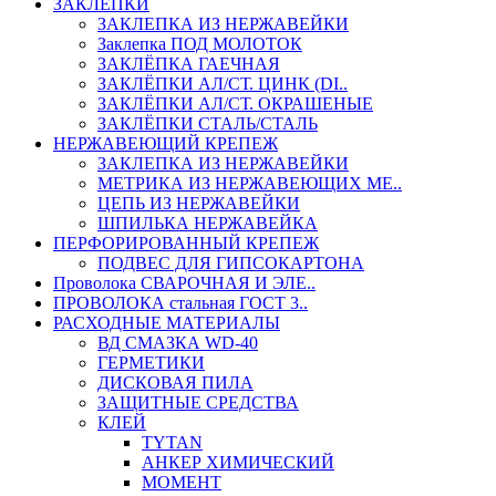
ЗАКЛЕПКИ
ЗАКЛЕПКА ИЗ НЕРЖАВЕЙКИ
Заклепка ПОД МОЛОТОК
ЗАКЛЁПКА ГАЕЧНАЯ
ЗАКЛЁПКИ АЛ/СТ. ЦИНК (DI..
ЗАКЛЁПКИ АЛ/СТ. ОКРАШЕНЫЕ
ЗАКЛЁПКИ СТАЛЬ/СТАЛЬ
НЕРЖАВЕЮЩИЙ КРЕПЕЖ
ЗАКЛЕПКА ИЗ НЕРЖАВЕЙКИ
МЕТРИКА ИЗ НЕРЖАВЕЮЩИХ МЕ..
ЦЕПЬ ИЗ НЕРЖАВЕЙКИ
ШПИЛЬКА НЕРЖАВЕЙКА
ПЕРФОРИРОВАННЫЙ КРЕПЕЖ
ПОДВЕС ДЛЯ ГИПСОКАРТОНА
Проволока СВАРОЧНАЯ И ЭЛЕ..
ПРОВОЛОКА стальная ГОСТ 3..
РАСХОДНЫЕ МАТЕРИАЛЫ
ВД СМАЗКА WD-40
ГЕРМЕТИКИ
ДИСКОВАЯ ПИЛА
ЗАЩИТНЫЕ СРЕДСТВА
КЛЕЙ
TYTAN
АНКЕР ХИМИЧЕСКИЙ
МОМЕНТ