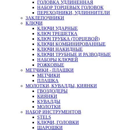
ГОЛОВКА УДЛИНЕННАЯ
НАБОР ТОРЦЕВЫХ ГОЛОВОК
ПЕРЕХОДНИКИ, УДЛИННИТЕЛИ
ЗАКЛЕПОЧНИКИ
КЛЮЧИ
КЛЮЧИ УДАРНЫЕ
КЛЮЧ ТРЕЩЕТКА
КЛЮЧ ТРУБКА (ТОРЦЕВОЙ)
КЛЮЧИ КОМБИНИРОВАННЫЕ
КЛЮЧИ НАКИДНЫЕ
КЛЮЧИ ТРУБНЫЕ И РАЗВОДНЫЕ
НАБОРЫ КЛЮЧЕЙ
РОЖКОВЫЕ
МЕТЧИКИ - ПЛАШКИ
МЕТЧИКИ
ПЛАШКА
МОЛОТКИ, КУВАЛДЫ, КИЯНКИ
ГВОЗДОДЕРЫ
КИЯНКИ
КУВАЛДЫ
МОЛОТКИ
НАБОР ИНСТРУМЕНТОВ
STELS
КЛЮЧИ, ГОЛОВКИ
ШАРОШКИ