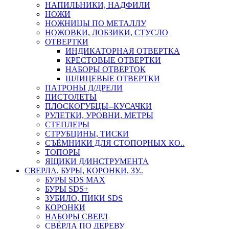
НАПИЛЬНИКИ, НАДФИЛИ
НОЖИ
НОЖНИЦЫ ПО МЕТАЛЛУ
НОЖОВКИ, ЛОБЗИКИ, СТУСЛО
ОТВЕРТКИ
ИНДИКАТОРНАЯ ОТВЕРТКА
КРЕСТОВЫЕ ОТВЕРТКИ
НАБОРЫ ОТВЕРТОК
ШЛИЦЕВЫЕ ОТВЕРТКИ
ПАТРОНЫ Д/ДРЕЛИ
ПИСТОЛЕТЫ
ПЛОСКОГУБЦЫ--КУСАЧКИ
РУЛЕТКИ, УРОВНИ, МЕТРЫ
СТЕПЛЕРЫ
СТРУБЦИНЫ, ТИСКИ
СЪЁМНИКИ ДЛЯ СТОПОРНЫХ КО..
ТОПОРЫ
ЯЩИКИ Д/ИНСТРУМЕНТА
СВЕРЛА, БУРЫ, КОРОНКИ, ЗУ..
БУРЫ SDS MAX
БУРЫ SDS+
ЗУБИЛО, ПИКИ SDS
КОРОНКИ
НАБОРЫ СВЕРЛ
СВЁРЛА ПО ДЕРЕВУ