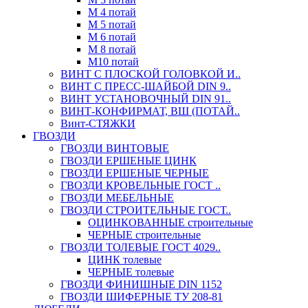
М 4 потай
М 5 потай
М 6 потай
М 8 потай
М10 потай
ВИНТ С ПЛОСКОЙ ГОЛОВКОЙ И..
ВИНТ С ПРЕСС-ШАЙБОЙ DIN 9..
ВИНТ УСТАНОВОЧНЫЙ DIN 91..
ВИНТ-КОНФИРМАТ, ВШ (ПОТАЙ..
Винт-СТЯЖКИ
ГВОЗДИ
ГВОЗДИ ВИНТОВЫЕ
ГВОЗДИ ЕРШЕНЫЕ ЦИНК
ГВОЗДИ ЕРШЕНЫЕ ЧЕРНЫЕ
ГВОЗДИ КРОВЕЛЬНЫЕ ГОСТ ..
ГВОЗДИ МЕБЕЛЬНЫЕ
ГВОЗДИ СТРОИТЕЛЬНЫЕ ГОСТ..
ОЦИНКОВАННЫЕ строительные
ЧЕРНЫЕ строительные
ГВОЗДИ ТОЛЕВЫЕ ГОСТ 4029..
ЦИНК толевые
ЧЕРНЫЕ толевые
ГВОЗДИ ФИНИШНЫЕ DIN 1152
ГВОЗДИ ШИФЕРНЫЕ ТУ 208-81