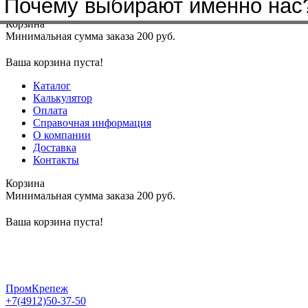
Почему выбирают именно нас
Меню
+7(4912)50-37-50
sbit@krep62.ru
Корзина
Минимальная сумма заказа 200 руб.
Ваша корзина пуста!
Каталог
Калькулятор
Оплата
Справочная информация
О компании
Доставка
Контакты
Корзина
Минимальная сумма заказа 200 руб.
Ваша корзина пуста!
ПромКрепеж
+7(4912)50-37-50