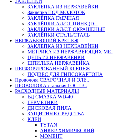
ЗАКЛЕПКИ
ЗАКЛЕПКА ИЗ НЕРЖАВЕЙКИ
Заклепка ПОД МОЛОТОК
ЗАКЛЁПКА ГАЕЧНАЯ
ЗАКЛЁПКИ АЛ/СТ. ЦИНК (DI..
ЗАКЛЁПКИ АЛ/СТ. ОКРАШЕНЫЕ
ЗАКЛЁПКИ СТАЛЬ/СТАЛЬ
НЕРЖАВЕЮЩИЙ КРЕПЕЖ
ЗАКЛЕПКА ИЗ НЕРЖАВЕЙКИ
МЕТРИКА ИЗ НЕРЖАВЕЮЩИХ МЕ..
ЦЕПЬ ИЗ НЕРЖАВЕЙКИ
ШПИЛЬКА НЕРЖАВЕЙКА
ПЕРФОРИРОВАННЫЙ КРЕПЕЖ
ПОДВЕС ДЛЯ ГИПСОКАРТОНА
Проволока СВАРОЧНАЯ И ЭЛЕ..
ПРОВОЛОКА стальная ГОСТ 3..
РАСХОДНЫЕ МАТЕРИАЛЫ
ВД СМАЗКА WD-40
ГЕРМЕТИКИ
ДИСКОВАЯ ПИЛА
ЗАЩИТНЫЕ СРЕДСТВА
КЛЕЙ
TYTAN
АНКЕР ХИМИЧЕСКИЙ
МОМЕНТ