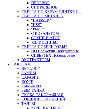
ПЕРОВОЕ
СПИРАЛЬНОЕ
СВЁРЛА ПО КЕРАМ.ПЛИТКЕ И ..
СВЁРЛА ПО МЕТАЛЛУ
"HAISSER"
"HSS"
"Р6М5"
С КОБАЛЬТОМ
СТУПЕНЧАТОЕ
УДЛИНЕННЫЕ
СВЁРЛА ПОБЕДИТОВЫЕ
ПО Волжский Победитовые
СИБЕРТЕХ Победитовые
ЭКСТРАКТОРЫ
ТАКЕЛАЖ
ВЕРТЛЮГ
ЗАЖИМ
КАРАБИН
КОУШ
РЫМ-БОЛТ
РЫМ-ГАЙКА
СКОБА ТАКЕЛАЖНАЯ
СОЕДИНИТЕЛЬ ЦЕПЕЙ
ТАЛРЕП
КОЛЬЦО-КОЛЬЦО