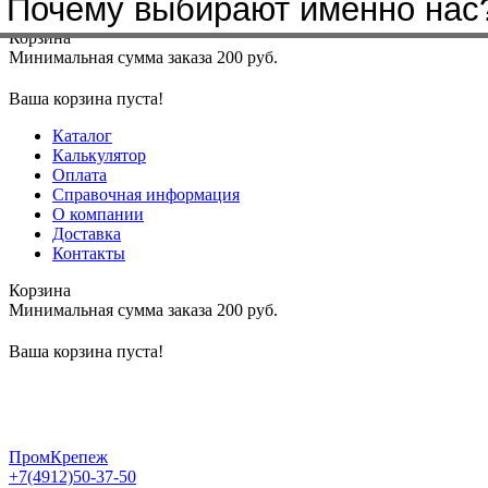
Почему выбирают именно нас
Меню
+7(4912)50-37-50
sbit@krep62.ru
Корзина
Минимальная сумма заказа 200 руб.
Ваша корзина пуста!
Каталог
Калькулятор
Оплата
Справочная информация
О компании
Доставка
Контакты
Корзина
Минимальная сумма заказа 200 руб.
Ваша корзина пуста!
ПромКрепеж
+7(4912)50-37-50