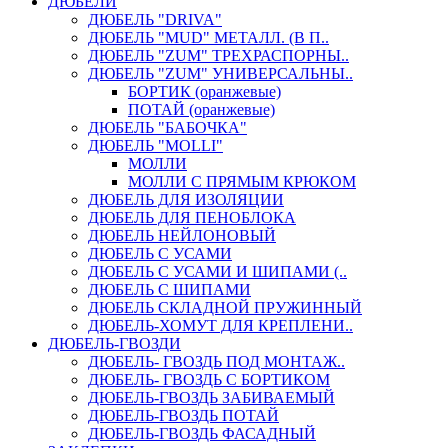
ДЮБЕЛИ
ДЮБЕЛЬ "DRIVA"
ДЮБЕЛЬ "MUD" МЕТАЛЛ. (В П..
ДЮБЕЛЬ "ZUM" ТРЕХРАСПОРНЫ..
ДЮБЕЛЬ "ZUM" УНИВЕРСАЛЬНЫ..
БОРТИК (оранжевые)
ПОТАЙ (оранжевые)
ДЮБЕЛЬ "БАБОЧКА"
ДЮБЕЛЬ "МOLLI"
МОЛЛИ
МОЛЛИ С ПРЯМЫМ КРЮКОМ
ДЮБЕЛЬ ДЛЯ ИЗОЛЯЦИИ
ДЮБЕЛЬ ДЛЯ ПЕНОБЛОКА
ДЮБЕЛЬ НЕЙЛОНОВЫЙ
ДЮБЕЛЬ С УСАМИ
ДЮБЕЛЬ С УСАМИ И ШИПАМИ (..
ДЮБЕЛЬ С ШИПАМИ
ДЮБЕЛЬ СКЛАДНОЙ ПРУЖИННЫЙ
ДЮБЕЛЬ-ХОМУТ ДЛЯ КРЕПЛЕНИ..
ДЮБЕЛЬ-ГВОЗДИ
ДЮБЕЛЬ- ГВОЗДЬ ПОД МОНТАЖ..
ДЮБЕЛЬ- ГВОЗДЬ С БОРТИКОМ
ДЮБЕЛЬ-ГВОЗДЬ ЗАБИВАЕМЫЙ
ДЮБЕЛЬ-ГВОЗДЬ ПОТАЙ
ДЮБЕЛЬ-ГВОЗДЬ ФАСАДНЫЙ