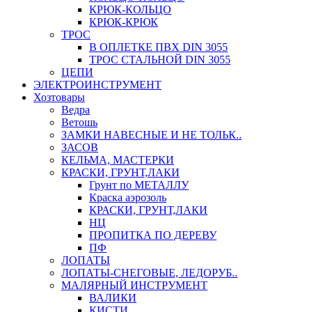
КРЮК-КОЛЬЦО
КРЮК-КРЮК
ТРОС
В ОПЛЕТКЕ ПВХ DIN 3055
ТРОС СТАЛЬНОЙ DIN 3055
ЦЕПИ
ЭЛЕКТРОИНСТРУМЕНТ
Хозтовары
Ведра
Ветошь
ЗАМКИ НАВЕСНЫЕ И НЕ ТОЛЬК..
ЗАСОВ
КЕЛЬМА, МАСТЕРКИ
КРАСКИ, ГРУНТ,ЛАКИ
Грунт по МЕТАЛЛУ
Краска аэрозоль
КРАСКИ, ГРУНТ,ЛАКИ
НЦ
ПРОПИТКА ПО ДЕРЕВУ
ПФ
ЛОПАТЫ
ЛОПАТЫ-СНЕГОВЫЕ, ЛЕДОРУБ..
МАЛЯРНЫЙ ИНСТРУМЕНТ
ВАЛИКИ
КИСТИ