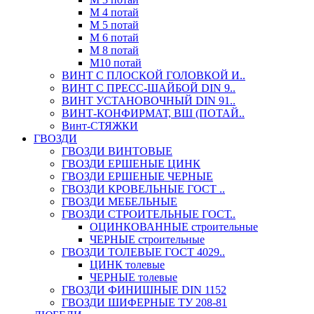
М 4 потай
М 5 потай
М 6 потай
М 8 потай
М10 потай
ВИНТ С ПЛОСКОЙ ГОЛОВКОЙ И..
ВИНТ С ПРЕСС-ШАЙБОЙ DIN 9..
ВИНТ УСТАНОВОЧНЫЙ DIN 91..
ВИНТ-КОНФИРМАТ, ВШ (ПОТАЙ..
Винт-СТЯЖКИ
ГВОЗДИ
ГВОЗДИ ВИНТОВЫЕ
ГВОЗДИ ЕРШЕНЫЕ ЦИНК
ГВОЗДИ ЕРШЕНЫЕ ЧЕРНЫЕ
ГВОЗДИ КРОВЕЛЬНЫЕ ГОСТ ..
ГВОЗДИ МЕБЕЛЬНЫЕ
ГВОЗДИ СТРОИТЕЛЬНЫЕ ГОСТ..
ОЦИНКОВАННЫЕ строительные
ЧЕРНЫЕ строительные
ГВОЗДИ ТОЛЕВЫЕ ГОСТ 4029..
ЦИНК толевые
ЧЕРНЫЕ толевые
ГВОЗДИ ФИНИШНЫЕ DIN 1152
ГВОЗДИ ШИФЕРНЫЕ ТУ 208-81