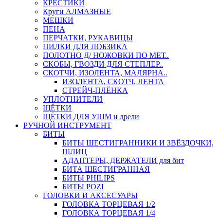
КРЕСТИКИ
Круги АЛМАЗНЫЕ
МЕШКИ
ПЕНА
ПЕРЧАТКИ, РУКАВИЦЫ
ПИЛКИ ДЛЯ ЛОБЗИКА
ПОЛОТНО Д/ НОЖОВКИ ПО МЕТ..
СКОБЫ, ГВОЗДИ ДЛЯ СТЕПЛЕР..
СКОТЧИ, ИЗОЛЕНТА, МАЛЯРНА..
ИЗОЛЕНТА, СКОТЧ, ЛЕНТА
СТРЕЙЧ-ПЛЁНКА
УПЛОТНИТЕЛИ
ЩЁТКИ
ЩЁТКИ ДЛЯ УШМ и дрели
РУЧНОЙ ИНСТРУМЕНТ
БИТЫ
БИТЫ ШЕСТИГРАННИКИ И ЗВЁЗДОЧКИ,
ШЛИЦ
АДАПТЕРЫ, ДЕРЖАТЕЛИ для бит
БИТА ШЕСТИГРАННАЯ
БИТЫ PHILIPS
БИТЫ POZI
ГОЛОВКИ И АКСЕСУАРЫ
ГОЛОВКА ТОРЦЕВАЯ 1/2
ГОЛОВКА ТОРЦЕВАЯ 1/4