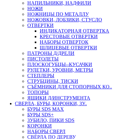
НАПИЛЬНИКИ, НАДФИЛИ
НОЖИ
НОЖНИЦЫ ПО МЕТАЛЛУ
НОЖОВКИ, ЛОБЗИКИ, СТУСЛО
ОТВЕРТКИ
ИНДИКАТОРНАЯ ОТВЕРТКА
КРЕСТОВЫЕ ОТВЕРТКИ
НАБОРЫ ОТВЕРТОК
ШЛИЦЕВЫЕ ОТВЕРТКИ
ПАТРОНЫ Д/ДРЕЛИ
ПИСТОЛЕТЫ
ПЛОСКОГУБЦЫ--КУСАЧКИ
РУЛЕТКИ, УРОВНИ, МЕТРЫ
СТЕПЛЕРЫ
СТРУБЦИНЫ, ТИСКИ
СЪЁМНИКИ ДЛЯ СТОПОРНЫХ КО..
ТОПОРЫ
ЯЩИКИ Д/ИНСТРУМЕНТА
СВЕРЛА, БУРЫ, КОРОНКИ, ЗУ..
БУРЫ SDS MAX
БУРЫ SDS+
ЗУБИЛО, ПИКИ SDS
КОРОНКИ
НАБОРЫ СВЕРЛ
СВЁРЛА ПО ДЕРЕВУ