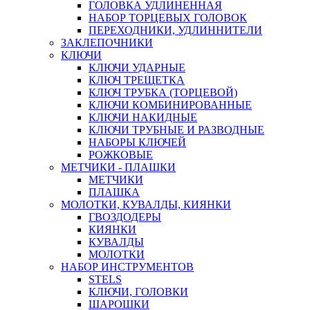
ГОЛОВКА УДЛИНЕННАЯ
НАБОР ТОРЦЕВЫХ ГОЛОВОК
ПЕРЕХОДНИКИ, УДЛИННИТЕЛИ
ЗАКЛЕПОЧНИКИ
КЛЮЧИ
КЛЮЧИ УДАРНЫЕ
КЛЮЧ ТРЕЩЕТКА
КЛЮЧ ТРУБКА (ТОРЦЕВОЙ)
КЛЮЧИ КОМБИНИРОВАННЫЕ
КЛЮЧИ НАКИДНЫЕ
КЛЮЧИ ТРУБНЫЕ И РАЗВОДНЫЕ
НАБОРЫ КЛЮЧЕЙ
РОЖКОВЫЕ
МЕТЧИКИ - ПЛАШКИ
МЕТЧИКИ
ПЛАШКА
МОЛОТКИ, КУВАЛДЫ, КИЯНКИ
ГВОЗДОДЕРЫ
КИЯНКИ
КУВАЛДЫ
МОЛОТКИ
НАБОР ИНСТРУМЕНТОВ
STELS
КЛЮЧИ, ГОЛОВКИ
ШАРОШКИ