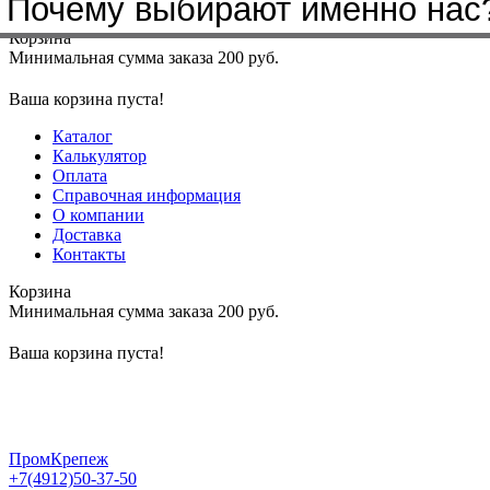
Почему выбирают именно нас
Меню
+7(4912)50-37-50
sbit@krep62.ru
Корзина
Минимальная сумма заказа 200 руб.
Ваша корзина пуста!
Каталог
Калькулятор
Оплата
Справочная информация
О компании
Доставка
Контакты
Корзина
Минимальная сумма заказа 200 руб.
Ваша корзина пуста!
ПромКрепеж
+7(4912)50-37-50