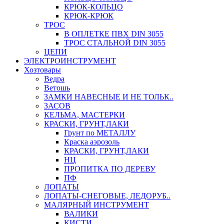
КРЮК-КОЛЬЦО
КРЮК-КРЮК
ТРОС
В ОПЛЕТКЕ ПВХ DIN 3055
ТРОС СТАЛЬНОЙ DIN 3055
ЦЕПИ
ЭЛЕКТРОИНСТРУМЕНТ
Хозтовары
Ведра
Ветошь
ЗАМКИ НАВЕСНЫЕ И НЕ ТОЛЬК..
ЗАСОВ
КЕЛЬМА, МАСТЕРКИ
КРАСКИ, ГРУНТ,ЛАКИ
Грунт по МЕТАЛЛУ
Краска аэрозоль
КРАСКИ, ГРУНТ,ЛАКИ
НЦ
ПРОПИТКА ПО ДЕРЕВУ
ПФ
ЛОПАТЫ
ЛОПАТЫ-СНЕГОВЫЕ, ЛЕДОРУБ..
МАЛЯРНЫЙ ИНСТРУМЕНТ
ВАЛИКИ
КИСТИ