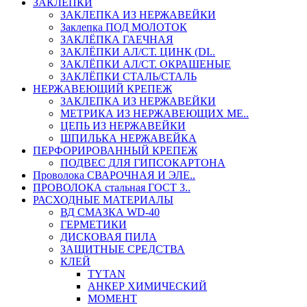
ЗАКЛЕПКИ
ЗАКЛЕПКА ИЗ НЕРЖАВЕЙКИ
Заклепка ПОД МОЛОТОК
ЗАКЛЁПКА ГАЕЧНАЯ
ЗАКЛЁПКИ АЛ/СТ. ЦИНК (DI..
ЗАКЛЁПКИ АЛ/СТ. ОКРАШЕНЫЕ
ЗАКЛЁПКИ СТАЛЬ/СТАЛЬ
НЕРЖАВЕЮЩИЙ КРЕПЕЖ
ЗАКЛЕПКА ИЗ НЕРЖАВЕЙКИ
МЕТРИКА ИЗ НЕРЖАВЕЮЩИХ МЕ..
ЦЕПЬ ИЗ НЕРЖАВЕЙКИ
ШПИЛЬКА НЕРЖАВЕЙКА
ПЕРФОРИРОВАННЫЙ КРЕПЕЖ
ПОДВЕС ДЛЯ ГИПСОКАРТОНА
Проволока СВАРОЧНАЯ И ЭЛЕ..
ПРОВОЛОКА стальная ГОСТ 3..
РАСХОДНЫЕ МАТЕРИАЛЫ
ВД СМАЗКА WD-40
ГЕРМЕТИКИ
ДИСКОВАЯ ПИЛА
ЗАЩИТНЫЕ СРЕДСТВА
КЛЕЙ
TYTAN
АНКЕР ХИМИЧЕСКИЙ
МОМЕНТ