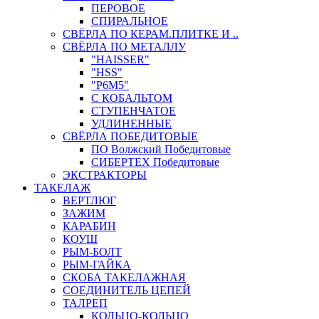
ПЕРОВОЕ
СПИРАЛЬНОЕ
СВЁРЛА ПО КЕРАМ.ПЛИТКЕ И ..
СВЁРЛА ПО МЕТАЛЛУ
"HAISSER"
"HSS"
"Р6М5"
С КОБАЛЬТОМ
СТУПЕНЧАТОЕ
УДЛИНЕННЫЕ
СВЁРЛА ПОБЕДИТОВЫЕ
ПО Волжский Победитовые
СИБЕРТЕХ Победитовые
ЭКСТРАКТОРЫ
ТАКЕЛАЖ
ВЕРТЛЮГ
ЗАЖИМ
КАРАБИН
КОУШ
РЫМ-БОЛТ
РЫМ-ГАЙКА
СКОБА ТАКЕЛАЖНАЯ
СОЕДИНИТЕЛЬ ЦЕПЕЙ
ТАЛРЕП
КОЛЬЦО-КОЛЬЦО