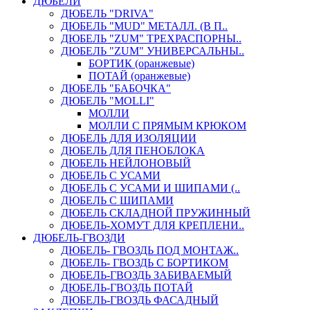
ДЮБЕЛИ
ДЮБЕЛЬ "DRIVA"
ДЮБЕЛЬ "MUD" МЕТАЛЛ. (В П..
ДЮБЕЛЬ "ZUM" ТРЕХРАСПОРНЫ..
ДЮБЕЛЬ "ZUM" УНИВЕРСАЛЬНЫ..
БОРТИК (оранжевые)
ПОТАЙ (оранжевые)
ДЮБЕЛЬ "БАБОЧКА"
ДЮБЕЛЬ "МOLLI"
МОЛЛИ
МОЛЛИ С ПРЯМЫМ КРЮКОМ
ДЮБЕЛЬ ДЛЯ ИЗОЛЯЦИИ
ДЮБЕЛЬ ДЛЯ ПЕНОБЛОКА
ДЮБЕЛЬ НЕЙЛОНОВЫЙ
ДЮБЕЛЬ С УСАМИ
ДЮБЕЛЬ С УСАМИ И ШИПАМИ (..
ДЮБЕЛЬ С ШИПАМИ
ДЮБЕЛЬ СКЛАДНОЙ ПРУЖИННЫЙ
ДЮБЕЛЬ-ХОМУТ ДЛЯ КРЕПЛЕНИ..
ДЮБЕЛЬ-ГВОЗДИ
ДЮБЕЛЬ- ГВОЗДЬ ПОД МОНТАЖ..
ДЮБЕЛЬ- ГВОЗДЬ С БОРТИКОМ
ДЮБЕЛЬ-ГВОЗДЬ ЗАБИВАЕМЫЙ
ДЮБЕЛЬ-ГВОЗДЬ ПОТАЙ
ДЮБЕЛЬ-ГВОЗДЬ ФАСАДНЫЙ