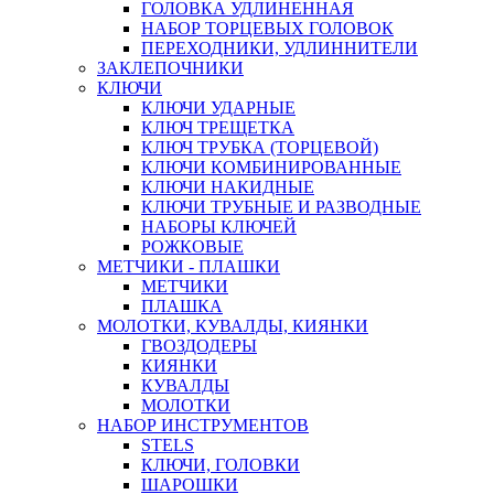
ГОЛОВКА УДЛИНЕННАЯ
НАБОР ТОРЦЕВЫХ ГОЛОВОК
ПЕРЕХОДНИКИ, УДЛИННИТЕЛИ
ЗАКЛЕПОЧНИКИ
КЛЮЧИ
КЛЮЧИ УДАРНЫЕ
КЛЮЧ ТРЕЩЕТКА
КЛЮЧ ТРУБКА (ТОРЦЕВОЙ)
КЛЮЧИ КОМБИНИРОВАННЫЕ
КЛЮЧИ НАКИДНЫЕ
КЛЮЧИ ТРУБНЫЕ И РАЗВОДНЫЕ
НАБОРЫ КЛЮЧЕЙ
РОЖКОВЫЕ
МЕТЧИКИ - ПЛАШКИ
МЕТЧИКИ
ПЛАШКА
МОЛОТКИ, КУВАЛДЫ, КИЯНКИ
ГВОЗДОДЕРЫ
КИЯНКИ
КУВАЛДЫ
МОЛОТКИ
НАБОР ИНСТРУМЕНТОВ
STELS
КЛЮЧИ, ГОЛОВКИ
ШАРОШКИ