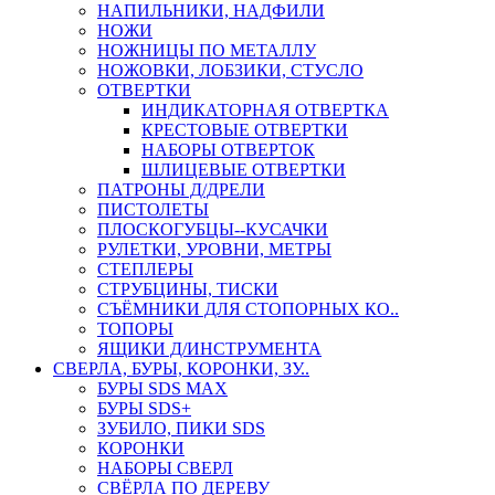
НАПИЛЬНИКИ, НАДФИЛИ
НОЖИ
НОЖНИЦЫ ПО МЕТАЛЛУ
НОЖОВКИ, ЛОБЗИКИ, СТУСЛО
ОТВЕРТКИ
ИНДИКАТОРНАЯ ОТВЕРТКА
КРЕСТОВЫЕ ОТВЕРТКИ
НАБОРЫ ОТВЕРТОК
ШЛИЦЕВЫЕ ОТВЕРТКИ
ПАТРОНЫ Д/ДРЕЛИ
ПИСТОЛЕТЫ
ПЛОСКОГУБЦЫ--КУСАЧКИ
РУЛЕТКИ, УРОВНИ, МЕТРЫ
СТЕПЛЕРЫ
СТРУБЦИНЫ, ТИСКИ
СЪЁМНИКИ ДЛЯ СТОПОРНЫХ КО..
ТОПОРЫ
ЯЩИКИ Д/ИНСТРУМЕНТА
СВЕРЛА, БУРЫ, КОРОНКИ, ЗУ..
БУРЫ SDS MAX
БУРЫ SDS+
ЗУБИЛО, ПИКИ SDS
КОРОНКИ
НАБОРЫ СВЕРЛ
СВЁРЛА ПО ДЕРЕВУ