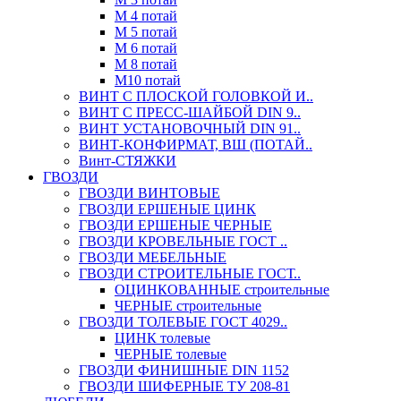
М 4 потай
М 5 потай
М 6 потай
М 8 потай
М10 потай
ВИНТ С ПЛОСКОЙ ГОЛОВКОЙ И..
ВИНТ С ПРЕСС-ШАЙБОЙ DIN 9..
ВИНТ УСТАНОВОЧНЫЙ DIN 91..
ВИНТ-КОНФИРМАТ, ВШ (ПОТАЙ..
Винт-СТЯЖКИ
ГВОЗДИ
ГВОЗДИ ВИНТОВЫЕ
ГВОЗДИ ЕРШЕНЫЕ ЦИНК
ГВОЗДИ ЕРШЕНЫЕ ЧЕРНЫЕ
ГВОЗДИ КРОВЕЛЬНЫЕ ГОСТ ..
ГВОЗДИ МЕБЕЛЬНЫЕ
ГВОЗДИ СТРОИТЕЛЬНЫЕ ГОСТ..
ОЦИНКОВАННЫЕ строительные
ЧЕРНЫЕ строительные
ГВОЗДИ ТОЛЕВЫЕ ГОСТ 4029..
ЦИНК толевые
ЧЕРНЫЕ толевые
ГВОЗДИ ФИНИШНЫЕ DIN 1152
ГВОЗДИ ШИФЕРНЫЕ ТУ 208-81