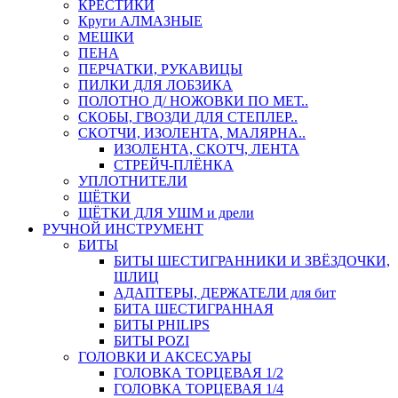
КРЕСТИКИ
Круги АЛМАЗНЫЕ
МЕШКИ
ПЕНА
ПЕРЧАТКИ, РУКАВИЦЫ
ПИЛКИ ДЛЯ ЛОБЗИКА
ПОЛОТНО Д/ НОЖОВКИ ПО МЕТ..
СКОБЫ, ГВОЗДИ ДЛЯ СТЕПЛЕР..
СКОТЧИ, ИЗОЛЕНТА, МАЛЯРНА..
ИЗОЛЕНТА, СКОТЧ, ЛЕНТА
СТРЕЙЧ-ПЛЁНКА
УПЛОТНИТЕЛИ
ЩЁТКИ
ЩЁТКИ ДЛЯ УШМ и дрели
РУЧНОЙ ИНСТРУМЕНТ
БИТЫ
БИТЫ ШЕСТИГРАННИКИ И ЗВЁЗДОЧКИ,
ШЛИЦ
АДАПТЕРЫ, ДЕРЖАТЕЛИ для бит
БИТА ШЕСТИГРАННАЯ
БИТЫ PHILIPS
БИТЫ POZI
ГОЛОВКИ И АКСЕСУАРЫ
ГОЛОВКА ТОРЦЕВАЯ 1/2
ГОЛОВКА ТОРЦЕВАЯ 1/4