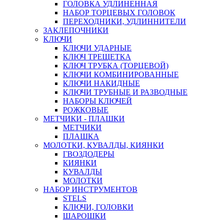
ГОЛОВКА УДЛИНЕННАЯ
НАБОР ТОРЦЕВЫХ ГОЛОВОК
ПЕРЕХОДНИКИ, УДЛИННИТЕЛИ
ЗАКЛЕПОЧНИКИ
КЛЮЧИ
КЛЮЧИ УДАРНЫЕ
КЛЮЧ ТРЕЩЕТКА
КЛЮЧ ТРУБКА (ТОРЦЕВОЙ)
КЛЮЧИ КОМБИНИРОВАННЫЕ
КЛЮЧИ НАКИДНЫЕ
КЛЮЧИ ТРУБНЫЕ И РАЗВОДНЫЕ
НАБОРЫ КЛЮЧЕЙ
РОЖКОВЫЕ
МЕТЧИКИ - ПЛАШКИ
МЕТЧИКИ
ПЛАШКА
МОЛОТКИ, КУВАЛДЫ, КИЯНКИ
ГВОЗДОДЕРЫ
КИЯНКИ
КУВАЛДЫ
МОЛОТКИ
НАБОР ИНСТРУМЕНТОВ
STELS
КЛЮЧИ, ГОЛОВКИ
ШАРОШКИ