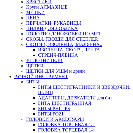
КРЕСТИКИ
Круги АЛМАЗНЫЕ
МЕШКИ
ПЕНА
ПЕРЧАТКИ, РУКАВИЦЫ
ПИЛКИ ДЛЯ ЛОБЗИКА
ПОЛОТНО Д/ НОЖОВКИ ПО МЕТ..
СКОБЫ, ГВОЗДИ ДЛЯ СТЕПЛЕР..
СКОТЧИ, ИЗОЛЕНТА, МАЛЯРНА..
ИЗОЛЕНТА, СКОТЧ, ЛЕНТА
СТРЕЙЧ-ПЛЁНКА
УПЛОТНИТЕЛИ
ЩЁТКИ
ЩЁТКИ ДЛЯ УШМ и дрели
РУЧНОЙ ИНСТРУМЕНТ
БИТЫ
БИТЫ ШЕСТИГРАННИКИ И ЗВЁЗДОЧКИ,
ШЛИЦ
АДАПТЕРЫ, ДЕРЖАТЕЛИ для бит
БИТА ШЕСТИГРАННАЯ
БИТЫ PHILIPS
БИТЫ POZI
ГОЛОВКИ И АКСЕСУАРЫ
ГОЛОВКА ТОРЦЕВАЯ 1/2
ГОЛОВКА ТОРЦЕВАЯ 1/4