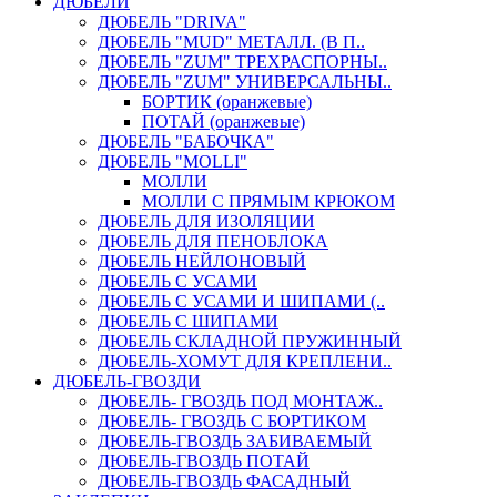
ДЮБЕЛИ
ДЮБЕЛЬ "DRIVA"
ДЮБЕЛЬ "MUD" МЕТАЛЛ. (В П..
ДЮБЕЛЬ "ZUM" ТРЕХРАСПОРНЫ..
ДЮБЕЛЬ "ZUM" УНИВЕРСАЛЬНЫ..
БОРТИК (оранжевые)
ПОТАЙ (оранжевые)
ДЮБЕЛЬ "БАБОЧКА"
ДЮБЕЛЬ "МOLLI"
МОЛЛИ
МОЛЛИ С ПРЯМЫМ КРЮКОМ
ДЮБЕЛЬ ДЛЯ ИЗОЛЯЦИИ
ДЮБЕЛЬ ДЛЯ ПЕНОБЛОКА
ДЮБЕЛЬ НЕЙЛОНОВЫЙ
ДЮБЕЛЬ С УСАМИ
ДЮБЕЛЬ С УСАМИ И ШИПАМИ (..
ДЮБЕЛЬ С ШИПАМИ
ДЮБЕЛЬ СКЛАДНОЙ ПРУЖИННЫЙ
ДЮБЕЛЬ-ХОМУТ ДЛЯ КРЕПЛЕНИ..
ДЮБЕЛЬ-ГВОЗДИ
ДЮБЕЛЬ- ГВОЗДЬ ПОД МОНТАЖ..
ДЮБЕЛЬ- ГВОЗДЬ С БОРТИКОМ
ДЮБЕЛЬ-ГВОЗДЬ ЗАБИВАЕМЫЙ
ДЮБЕЛЬ-ГВОЗДЬ ПОТАЙ
ДЮБЕЛЬ-ГВОЗДЬ ФАСАДНЫЙ