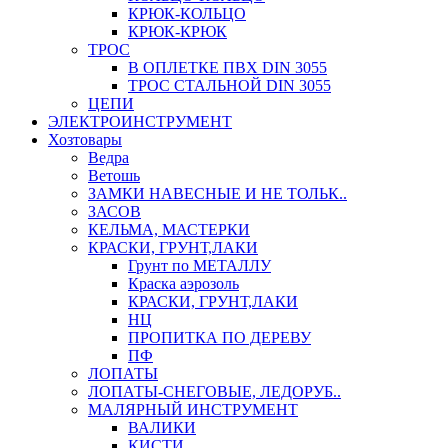
КРЮК-КОЛЬЦО
КРЮК-КРЮК
ТРОС
В ОПЛЕТКЕ ПВХ DIN 3055
ТРОС СТАЛЬНОЙ DIN 3055
ЦЕПИ
ЭЛЕКТРОИНСТРУМЕНТ
Хозтовары
Ведра
Ветошь
ЗАМКИ НАВЕСНЫЕ И НЕ ТОЛЬК..
ЗАСОВ
КЕЛЬМА, МАСТЕРКИ
КРАСКИ, ГРУНТ,ЛАКИ
Грунт по МЕТАЛЛУ
Краска аэрозоль
КРАСКИ, ГРУНТ,ЛАКИ
НЦ
ПРОПИТКА ПО ДЕРЕВУ
ПФ
ЛОПАТЫ
ЛОПАТЫ-СНЕГОВЫЕ, ЛЕДОРУБ..
МАЛЯРНЫЙ ИНСТРУМЕНТ
ВАЛИКИ
КИСТИ