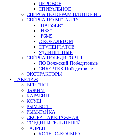
ПЕРОВОЕ
СПИРАЛЬНОЕ
СВЁРЛА ПО КЕРАМ.ПЛИТКЕ И ..
СВЁРЛА ПО МЕТАЛЛУ
"HAISSER"
"HSS"
"Р6М5"
С КОБАЛЬТОМ
СТУПЕНЧАТОЕ
УДЛИНЕННЫЕ
СВЁРЛА ПОБЕДИТОВЫЕ
ПО Волжский Победитовые
СИБЕРТЕХ Победитовые
ЭКСТРАКТОРЫ
ТАКЕЛАЖ
ВЕРТЛЮГ
ЗАЖИМ
КАРАБИН
КОУШ
РЫМ-БОЛТ
РЫМ-ГАЙКА
СКОБА ТАКЕЛАЖНАЯ
СОЕДИНИТЕЛЬ ЦЕПЕЙ
ТАЛРЕП
КОЛЬЦО-КОЛЬЦО