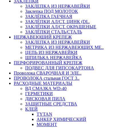
ЗАКЛЕПКИ
ЗАКЛЕПКА ИЗ НЕРЖАВЕЙКИ
Заклепка ПОД МОЛОТОК
ЗАКЛЁПКА ГАЕЧНАЯ
ЗАКЛЁПКИ АЛ/СТ. ЦИНК (DI..
ЗАКЛЁПКИ АЛ/СТ. ОКРАШЕНЫЕ
ЗАКЛЁПКИ СТАЛЬ/СТАЛЬ
НЕРЖАВЕЮЩИЙ КРЕПЕЖ
ЗАКЛЕПКА ИЗ НЕРЖАВЕЙКИ
МЕТРИКА ИЗ НЕРЖАВЕЮЩИХ МЕ..
ЦЕПЬ ИЗ НЕРЖАВЕЙКИ
ШПИЛЬКА НЕРЖАВЕЙКА
ПЕРФОРИРОВАННЫЙ КРЕПЕЖ
ПОДВЕС ДЛЯ ГИПСОКАРТОНА
Проволока СВАРОЧНАЯ И ЭЛЕ..
ПРОВОЛОКА стальная ГОСТ 3..
РАСХОДНЫЕ МАТЕРИАЛЫ
ВД СМАЗКА WD-40
ГЕРМЕТИКИ
ДИСКОВАЯ ПИЛА
ЗАЩИТНЫЕ СРЕДСТВА
КЛЕЙ
TYTAN
АНКЕР ХИМИЧЕСКИЙ
МОМЕНТ