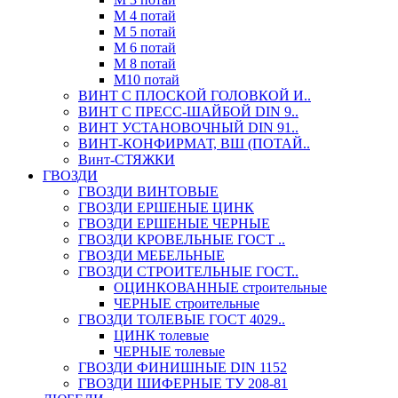
М 4 потай
М 5 потай
М 6 потай
М 8 потай
М10 потай
ВИНТ С ПЛОСКОЙ ГОЛОВКОЙ И..
ВИНТ С ПРЕСС-ШАЙБОЙ DIN 9..
ВИНТ УСТАНОВОЧНЫЙ DIN 91..
ВИНТ-КОНФИРМАТ, ВШ (ПОТАЙ..
Винт-СТЯЖКИ
ГВОЗДИ
ГВОЗДИ ВИНТОВЫЕ
ГВОЗДИ ЕРШЕНЫЕ ЦИНК
ГВОЗДИ ЕРШЕНЫЕ ЧЕРНЫЕ
ГВОЗДИ КРОВЕЛЬНЫЕ ГОСТ ..
ГВОЗДИ МЕБЕЛЬНЫЕ
ГВОЗДИ СТРОИТЕЛЬНЫЕ ГОСТ..
ОЦИНКОВАННЫЕ строительные
ЧЕРНЫЕ строительные
ГВОЗДИ ТОЛЕВЫЕ ГОСТ 4029..
ЦИНК толевые
ЧЕРНЫЕ толевые
ГВОЗДИ ФИНИШНЫЕ DIN 1152
ГВОЗДИ ШИФЕРНЫЕ ТУ 208-81