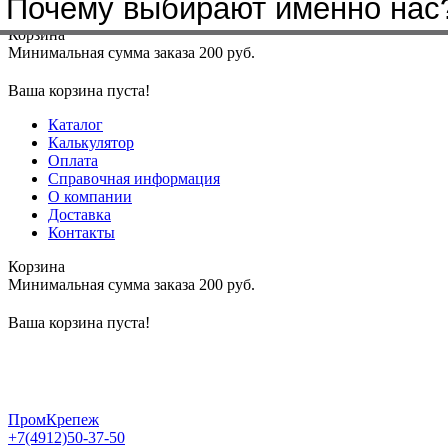
Почему выбирают именно нас
Меню
+7(4912)50-37-50
sbit@krep62.ru
Корзина
Минимальная сумма заказа 200 руб.
Ваша корзина пуста!
Каталог
Калькулятор
Оплата
Справочная информация
О компании
Доставка
Контакты
Корзина
Минимальная сумма заказа 200 руб.
Ваша корзина пуста!
ПромКрепеж
+7(4912)50-37-50