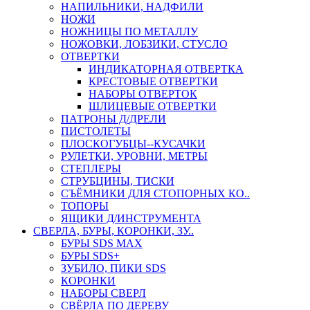
НАПИЛЬНИКИ, НАДФИЛИ
НОЖИ
НОЖНИЦЫ ПО МЕТАЛЛУ
НОЖОВКИ, ЛОБЗИКИ, СТУСЛО
ОТВЕРТКИ
ИНДИКАТОРНАЯ ОТВЕРТКА
КРЕСТОВЫЕ ОТВЕРТКИ
НАБОРЫ ОТВЕРТОК
ШЛИЦЕВЫЕ ОТВЕРТКИ
ПАТРОНЫ Д/ДРЕЛИ
ПИСТОЛЕТЫ
ПЛОСКОГУБЦЫ--КУСАЧКИ
РУЛЕТКИ, УРОВНИ, МЕТРЫ
СТЕПЛЕРЫ
СТРУБЦИНЫ, ТИСКИ
СЪЁМНИКИ ДЛЯ СТОПОРНЫХ КО..
ТОПОРЫ
ЯЩИКИ Д/ИНСТРУМЕНТА
СВЕРЛА, БУРЫ, КОРОНКИ, ЗУ..
БУРЫ SDS MAX
БУРЫ SDS+
ЗУБИЛО, ПИКИ SDS
КОРОНКИ
НАБОРЫ СВЕРЛ
СВЁРЛА ПО ДЕРЕВУ