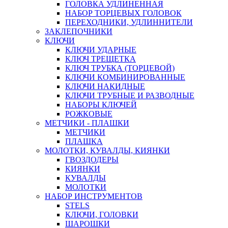
ГОЛОВКА УДЛИНЕННАЯ
НАБОР ТОРЦЕВЫХ ГОЛОВОК
ПЕРЕХОДНИКИ, УДЛИННИТЕЛИ
ЗАКЛЕПОЧНИКИ
КЛЮЧИ
КЛЮЧИ УДАРНЫЕ
КЛЮЧ ТРЕЩЕТКА
КЛЮЧ ТРУБКА (ТОРЦЕВОЙ)
КЛЮЧИ КОМБИНИРОВАННЫЕ
КЛЮЧИ НАКИДНЫЕ
КЛЮЧИ ТРУБНЫЕ И РАЗВОДНЫЕ
НАБОРЫ КЛЮЧЕЙ
РОЖКОВЫЕ
МЕТЧИКИ - ПЛАШКИ
МЕТЧИКИ
ПЛАШКА
МОЛОТКИ, КУВАЛДЫ, КИЯНКИ
ГВОЗДОДЕРЫ
КИЯНКИ
КУВАЛДЫ
МОЛОТКИ
НАБОР ИНСТРУМЕНТОВ
STELS
КЛЮЧИ, ГОЛОВКИ
ШАРОШКИ