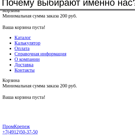
Почему выбирают именно нас
Меню
+7(4912)50-37-50
sbit@krep62.ru
Корзина
Минимальная сумма заказа 200 руб.
Ваша корзина пуста!
Каталог
Калькулятор
Оплата
Справочная информация
О компании
Доставка
Контакты
Корзина
Минимальная сумма заказа 200 руб.
Ваша корзина пуста!
ПромКрепеж
+7(4912)50-37-50