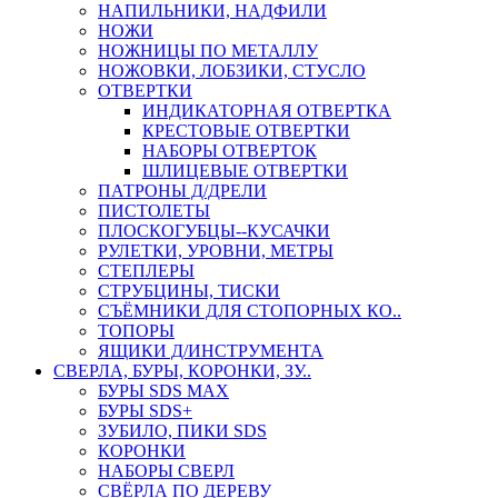
НАПИЛЬНИКИ, НАДФИЛИ
НОЖИ
НОЖНИЦЫ ПО МЕТАЛЛУ
НОЖОВКИ, ЛОБЗИКИ, СТУСЛО
ОТВЕРТКИ
ИНДИКАТОРНАЯ ОТВЕРТКА
КРЕСТОВЫЕ ОТВЕРТКИ
НАБОРЫ ОТВЕРТОК
ШЛИЦЕВЫЕ ОТВЕРТКИ
ПАТРОНЫ Д/ДРЕЛИ
ПИСТОЛЕТЫ
ПЛОСКОГУБЦЫ--КУСАЧКИ
РУЛЕТКИ, УРОВНИ, МЕТРЫ
СТЕПЛЕРЫ
СТРУБЦИНЫ, ТИСКИ
СЪЁМНИКИ ДЛЯ СТОПОРНЫХ КО..
ТОПОРЫ
ЯЩИКИ Д/ИНСТРУМЕНТА
СВЕРЛА, БУРЫ, КОРОНКИ, ЗУ..
БУРЫ SDS MAX
БУРЫ SDS+
ЗУБИЛО, ПИКИ SDS
КОРОНКИ
НАБОРЫ СВЕРЛ
СВЁРЛА ПО ДЕРЕВУ