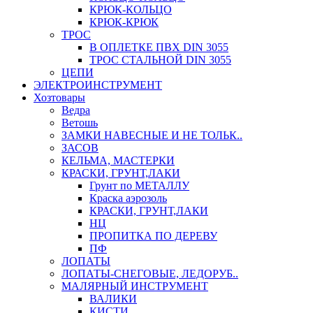
КРЮК-КОЛЬЦО
КРЮК-КРЮК
ТРОС
В ОПЛЕТКЕ ПВХ DIN 3055
ТРОС СТАЛЬНОЙ DIN 3055
ЦЕПИ
ЭЛЕКТРОИНСТРУМЕНТ
Хозтовары
Ведра
Ветошь
ЗАМКИ НАВЕСНЫЕ И НЕ ТОЛЬК..
ЗАСОВ
КЕЛЬМА, МАСТЕРКИ
КРАСКИ, ГРУНТ,ЛАКИ
Грунт по МЕТАЛЛУ
Краска аэрозоль
КРАСКИ, ГРУНТ,ЛАКИ
НЦ
ПРОПИТКА ПО ДЕРЕВУ
ПФ
ЛОПАТЫ
ЛОПАТЫ-СНЕГОВЫЕ, ЛЕДОРУБ..
МАЛЯРНЫЙ ИНСТРУМЕНТ
ВАЛИКИ
КИСТИ