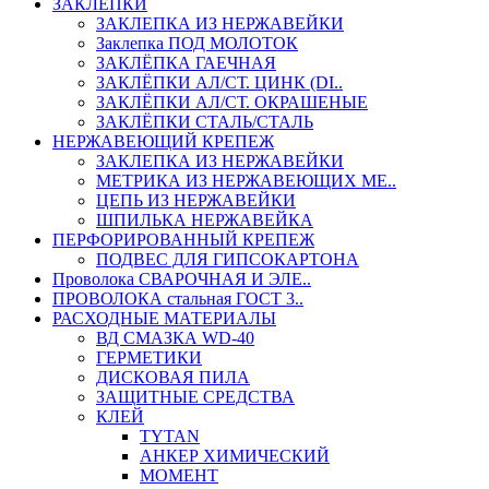
ЗАКЛЕПКИ
ЗАКЛЕПКА ИЗ НЕРЖАВЕЙКИ
Заклепка ПОД МОЛОТОК
ЗАКЛЁПКА ГАЕЧНАЯ
ЗАКЛЁПКИ АЛ/СТ. ЦИНК (DI..
ЗАКЛЁПКИ АЛ/СТ. ОКРАШЕНЫЕ
ЗАКЛЁПКИ СТАЛЬ/СТАЛЬ
НЕРЖАВЕЮЩИЙ КРЕПЕЖ
ЗАКЛЕПКА ИЗ НЕРЖАВЕЙКИ
МЕТРИКА ИЗ НЕРЖАВЕЮЩИХ МЕ..
ЦЕПЬ ИЗ НЕРЖАВЕЙКИ
ШПИЛЬКА НЕРЖАВЕЙКА
ПЕРФОРИРОВАННЫЙ КРЕПЕЖ
ПОДВЕС ДЛЯ ГИПСОКАРТОНА
Проволока СВАРОЧНАЯ И ЭЛЕ..
ПРОВОЛОКА стальная ГОСТ 3..
РАСХОДНЫЕ МАТЕРИАЛЫ
ВД СМАЗКА WD-40
ГЕРМЕТИКИ
ДИСКОВАЯ ПИЛА
ЗАЩИТНЫЕ СРЕДСТВА
КЛЕЙ
TYTAN
АНКЕР ХИМИЧЕСКИЙ
МОМЕНТ