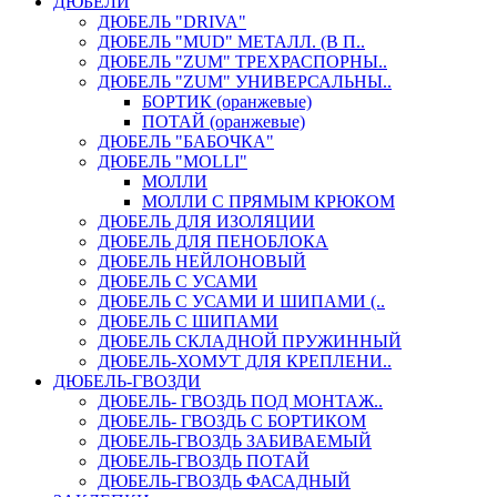
ДЮБЕЛИ
ДЮБЕЛЬ "DRIVA"
ДЮБЕЛЬ "MUD" МЕТАЛЛ. (В П..
ДЮБЕЛЬ "ZUM" ТРЕХРАСПОРНЫ..
ДЮБЕЛЬ "ZUM" УНИВЕРСАЛЬНЫ..
БОРТИК (оранжевые)
ПОТАЙ (оранжевые)
ДЮБЕЛЬ "БАБОЧКА"
ДЮБЕЛЬ "МOLLI"
МОЛЛИ
МОЛЛИ С ПРЯМЫМ КРЮКОМ
ДЮБЕЛЬ ДЛЯ ИЗОЛЯЦИИ
ДЮБЕЛЬ ДЛЯ ПЕНОБЛОКА
ДЮБЕЛЬ НЕЙЛОНОВЫЙ
ДЮБЕЛЬ С УСАМИ
ДЮБЕЛЬ С УСАМИ И ШИПАМИ (..
ДЮБЕЛЬ С ШИПАМИ
ДЮБЕЛЬ СКЛАДНОЙ ПРУЖИННЫЙ
ДЮБЕЛЬ-ХОМУТ ДЛЯ КРЕПЛЕНИ..
ДЮБЕЛЬ-ГВОЗДИ
ДЮБЕЛЬ- ГВОЗДЬ ПОД МОНТАЖ..
ДЮБЕЛЬ- ГВОЗДЬ С БОРТИКОМ
ДЮБЕЛЬ-ГВОЗДЬ ЗАБИВАЕМЫЙ
ДЮБЕЛЬ-ГВОЗДЬ ПОТАЙ
ДЮБЕЛЬ-ГВОЗДЬ ФАСАДНЫЙ