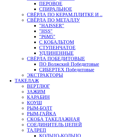
ПЕРОВОЕ
СПИРАЛЬНОЕ
СВЁРЛА ПО КЕРАМ.ПЛИТКЕ И ..
СВЁРЛА ПО МЕТАЛЛУ
"HAISSER"
"HSS"
"Р6М5"
С КОБАЛЬТОМ
СТУПЕНЧАТОЕ
УДЛИНЕННЫЕ
СВЁРЛА ПОБЕДИТОВЫЕ
ПО Волжский Победитовые
СИБЕРТЕХ Победитовые
ЭКСТРАКТОРЫ
ТАКЕЛАЖ
ВЕРТЛЮГ
ЗАЖИМ
КАРАБИН
КОУШ
РЫМ-БОЛТ
РЫМ-ГАЙКА
СКОБА ТАКЕЛАЖНАЯ
СОЕДИНИТЕЛЬ ЦЕПЕЙ
ТАЛРЕП
КОЛЬЦО-КОЛЬЦО