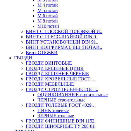
М 4 потай
М 5 потай
М 6 потай
М 8 потай
М10 потай
ВИНТ С ПЛОСКОЙ ГОЛОВКОЙ И..
ВИНТ С ПРЕСС-ШАЙБОЙ DIN 9..
ВИНТ УСТАНОВОЧНЫЙ DIN 91..
ВИНТ-КОНФИРМАТ, ВШ (ПОТАЙ..
Винт-СТЯЖКИ
ГВОЗДИ
ГВОЗДИ ВИНТОВЫЕ
ГВОЗДИ ЕРШЕНЫЕ ЦИНК
ГВОЗДИ ЕРШЕНЫЕ ЧЕРНЫЕ
ГВОЗДИ КРОВЕЛЬНЫЕ ГОСТ ..
ГВОЗДИ МЕБЕЛЬНЫЕ
ГВОЗДИ СТРОИТЕЛЬНЫЕ ГОСТ..
ОЦИНКОВАННЫЕ строительные
ЧЕРНЫЕ строительные
ГВОЗДИ ТОЛЕВЫЕ ГОСТ 4029..
ЦИНК толевые
ЧЕРНЫЕ толевые
ГВОЗДИ ФИНИШНЫЕ DIN 1152
ГВОЗДИ ШИФЕРНЫЕ ТУ 208-81