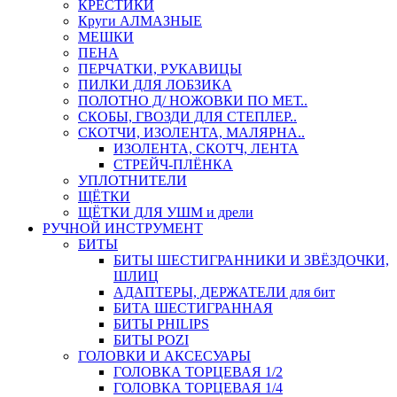
КРЕСТИКИ
Круги АЛМАЗНЫЕ
МЕШКИ
ПЕНА
ПЕРЧАТКИ, РУКАВИЦЫ
ПИЛКИ ДЛЯ ЛОБЗИКА
ПОЛОТНО Д/ НОЖОВКИ ПО МЕТ..
СКОБЫ, ГВОЗДИ ДЛЯ СТЕПЛЕР..
СКОТЧИ, ИЗОЛЕНТА, МАЛЯРНА..
ИЗОЛЕНТА, СКОТЧ, ЛЕНТА
СТРЕЙЧ-ПЛЁНКА
УПЛОТНИТЕЛИ
ЩЁТКИ
ЩЁТКИ ДЛЯ УШМ и дрели
РУЧНОЙ ИНСТРУМЕНТ
БИТЫ
БИТЫ ШЕСТИГРАННИКИ И ЗВЁЗДОЧКИ,
ШЛИЦ
АДАПТЕРЫ, ДЕРЖАТЕЛИ для бит
БИТА ШЕСТИГРАННАЯ
БИТЫ PHILIPS
БИТЫ POZI
ГОЛОВКИ И АКСЕСУАРЫ
ГОЛОВКА ТОРЦЕВАЯ 1/2
ГОЛОВКА ТОРЦЕВАЯ 1/4