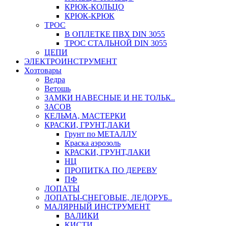
КРЮК-КОЛЬЦО
КРЮК-КРЮК
ТРОС
В ОПЛЕТКЕ ПВХ DIN 3055
ТРОС СТАЛЬНОЙ DIN 3055
ЦЕПИ
ЭЛЕКТРОИНСТРУМЕНТ
Хозтовары
Ведра
Ветошь
ЗАМКИ НАВЕСНЫЕ И НЕ ТОЛЬК..
ЗАСОВ
КЕЛЬМА, МАСТЕРКИ
КРАСКИ, ГРУНТ,ЛАКИ
Грунт по МЕТАЛЛУ
Краска аэрозоль
КРАСКИ, ГРУНТ,ЛАКИ
НЦ
ПРОПИТКА ПО ДЕРЕВУ
ПФ
ЛОПАТЫ
ЛОПАТЫ-СНЕГОВЫЕ, ЛЕДОРУБ..
МАЛЯРНЫЙ ИНСТРУМЕНТ
ВАЛИКИ
КИСТИ