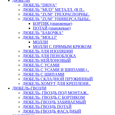
ДЮБЕЛИ
ДЮБЕЛЬ "DRIVA"
ДЮБЕЛЬ "MUD" МЕТАЛЛ. (В П..
ДЮБЕЛЬ "ZUM" ТРЕХРАСПОРНЫ..
ДЮБЕЛЬ "ZUM" УНИВЕРСАЛЬНЫ..
БОРТИК (оранжевые)
ПОТАЙ (оранжевые)
ДЮБЕЛЬ "БАБОЧКА"
ДЮБЕЛЬ "МOLLI"
МОЛЛИ
МОЛЛИ С ПРЯМЫМ КРЮКОМ
ДЮБЕЛЬ ДЛЯ ИЗОЛЯЦИИ
ДЮБЕЛЬ ДЛЯ ПЕНОБЛОКА
ДЮБЕЛЬ НЕЙЛОНОВЫЙ
ДЮБЕЛЬ С УСАМИ
ДЮБЕЛЬ С УСАМИ И ШИПАМИ (..
ДЮБЕЛЬ С ШИПАМИ
ДЮБЕЛЬ СКЛАДНОЙ ПРУЖИННЫЙ
ДЮБЕЛЬ-ХОМУТ ДЛЯ КРЕПЛЕНИ..
ДЮБЕЛЬ-ГВОЗДИ
ДЮБЕЛЬ- ГВОЗДЬ ПОД МОНТАЖ..
ДЮБЕЛЬ- ГВОЗДЬ С БОРТИКОМ
ДЮБЕЛЬ-ГВОЗДЬ ЗАБИВАЕМЫЙ
ДЮБЕЛЬ-ГВОЗДЬ ПОТАЙ
ДЮБЕЛЬ-ГВОЗДЬ ФАСАДНЫЙ