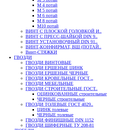
М 4 потай
М 5 потай
М 6 потай
М 8 потай
М10 потай
ВИНТ С ПЛОСКОЙ ГОЛОВКОЙ И..
ВИНТ С ПРЕСС-ШАЙБОЙ DIN 9..
ВИНТ УСТАНОВОЧНЫЙ DIN 91..
ВИНТ-КОНФИРМАТ, ВШ (ПОТАЙ..
Винт-СТЯЖКИ
ГВОЗДИ
ГВОЗДИ ВИНТОВЫЕ
ГВОЗДИ ЕРШЕНЫЕ ЦИНК
ГВОЗДИ ЕРШЕНЫЕ ЧЕРНЫЕ
ГВОЗДИ КРОВЕЛЬНЫЕ ГОСТ ..
ГВОЗДИ МЕБЕЛЬНЫЕ
ГВОЗДИ СТРОИТЕЛЬНЫЕ ГОСТ..
ОЦИНКОВАННЫЕ строительные
ЧЕРНЫЕ строительные
ГВОЗДИ ТОЛЕВЫЕ ГОСТ 4029..
ЦИНК толевые
ЧЕРНЫЕ толевые
ГВОЗДИ ФИНИШНЫЕ DIN 1152
ГВОЗДИ ШИФЕРНЫЕ ТУ 208-81