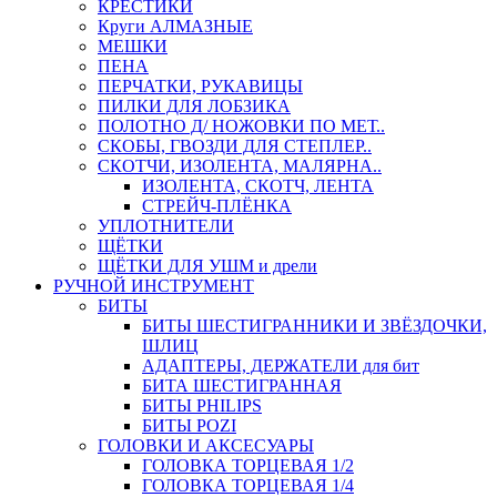
КРЕСТИКИ
Круги АЛМАЗНЫЕ
МЕШКИ
ПЕНА
ПЕРЧАТКИ, РУКАВИЦЫ
ПИЛКИ ДЛЯ ЛОБЗИКА
ПОЛОТНО Д/ НОЖОВКИ ПО МЕТ..
СКОБЫ, ГВОЗДИ ДЛЯ СТЕПЛЕР..
СКОТЧИ, ИЗОЛЕНТА, МАЛЯРНА..
ИЗОЛЕНТА, СКОТЧ, ЛЕНТА
СТРЕЙЧ-ПЛЁНКА
УПЛОТНИТЕЛИ
ЩЁТКИ
ЩЁТКИ ДЛЯ УШМ и дрели
РУЧНОЙ ИНСТРУМЕНТ
БИТЫ
БИТЫ ШЕСТИГРАННИКИ И ЗВЁЗДОЧКИ,
ШЛИЦ
АДАПТЕРЫ, ДЕРЖАТЕЛИ для бит
БИТА ШЕСТИГРАННАЯ
БИТЫ PHILIPS
БИТЫ POZI
ГОЛОВКИ И АКСЕСУАРЫ
ГОЛОВКА ТОРЦЕВАЯ 1/2
ГОЛОВКА ТОРЦЕВАЯ 1/4