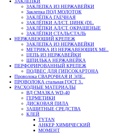
ЗАКЛЕПКИ
ЗАКЛЕПКА ИЗ НЕРЖАВЕЙКИ
Заклепка ПОД МОЛОТОК
ЗАКЛЁПКА ГАЕЧНАЯ
ЗАКЛЁПКИ АЛ/СТ. ЦИНК (DI..
ЗАКЛЁПКИ АЛ/СТ. ОКРАШЕНЫЕ
ЗАКЛЁПКИ СТАЛЬ/СТАЛЬ
НЕРЖАВЕЮЩИЙ КРЕПЕЖ
ЗАКЛЕПКА ИЗ НЕРЖАВЕЙКИ
МЕТРИКА ИЗ НЕРЖАВЕЮЩИХ МЕ..
ЦЕПЬ ИЗ НЕРЖАВЕЙКИ
ШПИЛЬКА НЕРЖАВЕЙКА
ПЕРФОРИРОВАННЫЙ КРЕПЕЖ
ПОДВЕС ДЛЯ ГИПСОКАРТОНА
Проволока СВАРОЧНАЯ И ЭЛЕ..
ПРОВОЛОКА стальная ГОСТ 3..
РАСХОДНЫЕ МАТЕРИАЛЫ
ВД СМАЗКА WD-40
ГЕРМЕТИКИ
ДИСКОВАЯ ПИЛА
ЗАЩИТНЫЕ СРЕДСТВА
КЛЕЙ
TYTAN
АНКЕР ХИМИЧЕСКИЙ
МОМЕНТ