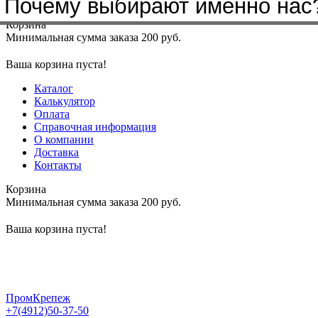
Почему выбирают именно нас
Меню
+7(4912)50-37-50
sbit@krep62.ru
Корзина
Минимальная сумма заказа 200 руб.
Ваша корзина пуста!
Каталог
Калькулятор
Оплата
Справочная информация
О компании
Доставка
Контакты
Корзина
Минимальная сумма заказа 200 руб.
Ваша корзина пуста!
ПромКрепеж
+7(4912)50-37-50