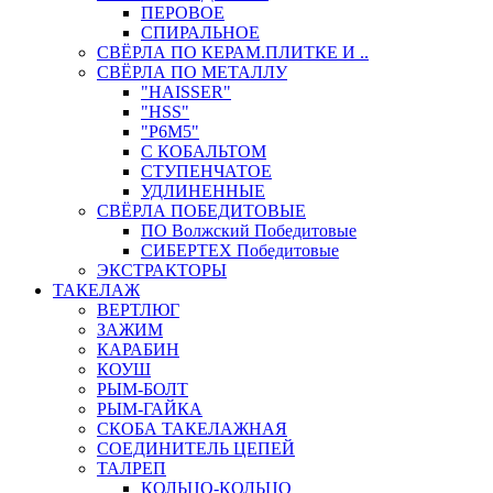
ПЕРОВОЕ
СПИРАЛЬНОЕ
СВЁРЛА ПО КЕРАМ.ПЛИТКЕ И ..
СВЁРЛА ПО МЕТАЛЛУ
"HAISSER"
"HSS"
"Р6М5"
С КОБАЛЬТОМ
СТУПЕНЧАТОЕ
УДЛИНЕННЫЕ
СВЁРЛА ПОБЕДИТОВЫЕ
ПО Волжский Победитовые
СИБЕРТЕХ Победитовые
ЭКСТРАКТОРЫ
ТАКЕЛАЖ
ВЕРТЛЮГ
ЗАЖИМ
КАРАБИН
КОУШ
РЫМ-БОЛТ
РЫМ-ГАЙКА
СКОБА ТАКЕЛАЖНАЯ
СОЕДИНИТЕЛЬ ЦЕПЕЙ
ТАЛРЕП
КОЛЬЦО-КОЛЬЦО