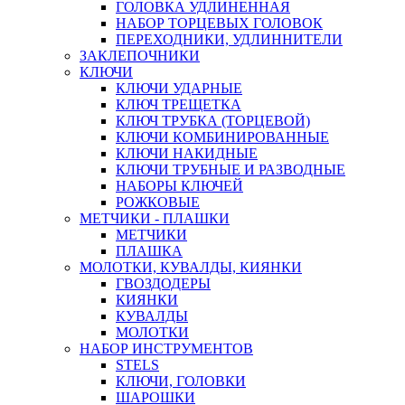
ГОЛОВКА УДЛИНЕННАЯ
НАБОР ТОРЦЕВЫХ ГОЛОВОК
ПЕРЕХОДНИКИ, УДЛИННИТЕЛИ
ЗАКЛЕПОЧНИКИ
КЛЮЧИ
КЛЮЧИ УДАРНЫЕ
КЛЮЧ ТРЕЩЕТКА
КЛЮЧ ТРУБКА (ТОРЦЕВОЙ)
КЛЮЧИ КОМБИНИРОВАННЫЕ
КЛЮЧИ НАКИДНЫЕ
КЛЮЧИ ТРУБНЫЕ И РАЗВОДНЫЕ
НАБОРЫ КЛЮЧЕЙ
РОЖКОВЫЕ
МЕТЧИКИ - ПЛАШКИ
МЕТЧИКИ
ПЛАШКА
МОЛОТКИ, КУВАЛДЫ, КИЯНКИ
ГВОЗДОДЕРЫ
КИЯНКИ
КУВАЛДЫ
МОЛОТКИ
НАБОР ИНСТРУМЕНТОВ
STELS
КЛЮЧИ, ГОЛОВКИ
ШАРОШКИ