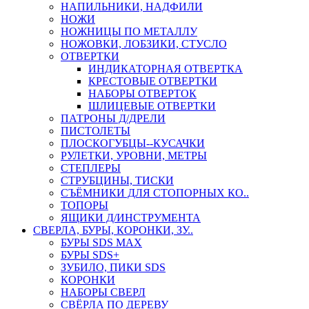
НАПИЛЬНИКИ, НАДФИЛИ
НОЖИ
НОЖНИЦЫ ПО МЕТАЛЛУ
НОЖОВКИ, ЛОБЗИКИ, СТУСЛО
ОТВЕРТКИ
ИНДИКАТОРНАЯ ОТВЕРТКА
КРЕСТОВЫЕ ОТВЕРТКИ
НАБОРЫ ОТВЕРТОК
ШЛИЦЕВЫЕ ОТВЕРТКИ
ПАТРОНЫ Д/ДРЕЛИ
ПИСТОЛЕТЫ
ПЛОСКОГУБЦЫ--КУСАЧКИ
РУЛЕТКИ, УРОВНИ, МЕТРЫ
СТЕПЛЕРЫ
СТРУБЦИНЫ, ТИСКИ
СЪЁМНИКИ ДЛЯ СТОПОРНЫХ КО..
ТОПОРЫ
ЯЩИКИ Д/ИНСТРУМЕНТА
СВЕРЛА, БУРЫ, КОРОНКИ, ЗУ..
БУРЫ SDS MAX
БУРЫ SDS+
ЗУБИЛО, ПИКИ SDS
КОРОНКИ
НАБОРЫ СВЕРЛ
СВЁРЛА ПО ДЕРЕВУ