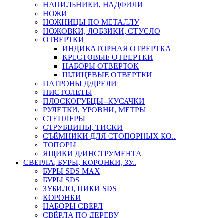
НАПИЛЬНИКИ, НАДФИЛИ
НОЖИ
НОЖНИЦЫ ПО МЕТАЛЛУ
НОЖОВКИ, ЛОБЗИКИ, СТУСЛО
ОТВЕРТКИ
ИНДИКАТОРНАЯ ОТВЕРТКА
КРЕСТОВЫЕ ОТВЕРТКИ
НАБОРЫ ОТВЕРТОК
ШЛИЦЕВЫЕ ОТВЕРТКИ
ПАТРОНЫ Д/ДРЕЛИ
ПИСТОЛЕТЫ
ПЛОСКОГУБЦЫ--КУСАЧКИ
РУЛЕТКИ, УРОВНИ, МЕТРЫ
СТЕПЛЕРЫ
СТРУБЦИНЫ, ТИСКИ
СЪЁМНИКИ ДЛЯ СТОПОРНЫХ КО..
ТОПОРЫ
ЯЩИКИ Д/ИНСТРУМЕНТА
СВЕРЛА, БУРЫ, КОРОНКИ, ЗУ..
БУРЫ SDS MAX
БУРЫ SDS+
ЗУБИЛО, ПИКИ SDS
КОРОНКИ
НАБОРЫ СВЕРЛ
СВЁРЛА ПО ДЕРЕВУ