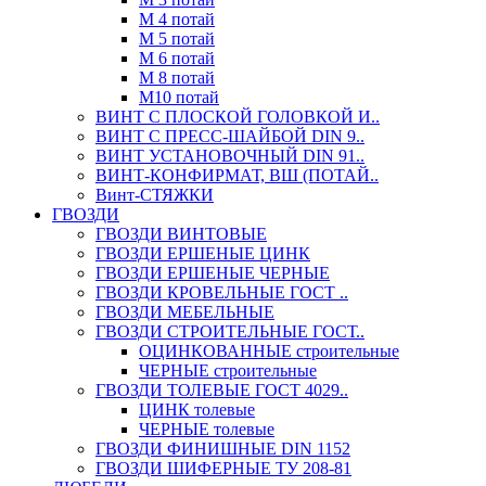
М 4 потай
М 5 потай
М 6 потай
М 8 потай
М10 потай
ВИНТ С ПЛОСКОЙ ГОЛОВКОЙ И..
ВИНТ С ПРЕСС-ШАЙБОЙ DIN 9..
ВИНТ УСТАНОВОЧНЫЙ DIN 91..
ВИНТ-КОНФИРМАТ, ВШ (ПОТАЙ..
Винт-СТЯЖКИ
ГВОЗДИ
ГВОЗДИ ВИНТОВЫЕ
ГВОЗДИ ЕРШЕНЫЕ ЦИНК
ГВОЗДИ ЕРШЕНЫЕ ЧЕРНЫЕ
ГВОЗДИ КРОВЕЛЬНЫЕ ГОСТ ..
ГВОЗДИ МЕБЕЛЬНЫЕ
ГВОЗДИ СТРОИТЕЛЬНЫЕ ГОСТ..
ОЦИНКОВАННЫЕ строительные
ЧЕРНЫЕ строительные
ГВОЗДИ ТОЛЕВЫЕ ГОСТ 4029..
ЦИНК толевые
ЧЕРНЫЕ толевые
ГВОЗДИ ФИНИШНЫЕ DIN 1152
ГВОЗДИ ШИФЕРНЫЕ ТУ 208-81