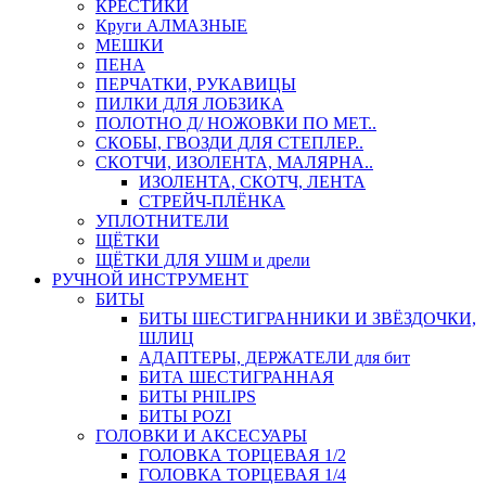
КРЕСТИКИ
Круги АЛМАЗНЫЕ
МЕШКИ
ПЕНА
ПЕРЧАТКИ, РУКАВИЦЫ
ПИЛКИ ДЛЯ ЛОБЗИКА
ПОЛОТНО Д/ НОЖОВКИ ПО МЕТ..
СКОБЫ, ГВОЗДИ ДЛЯ СТЕПЛЕР..
СКОТЧИ, ИЗОЛЕНТА, МАЛЯРНА..
ИЗОЛЕНТА, СКОТЧ, ЛЕНТА
СТРЕЙЧ-ПЛЁНКА
УПЛОТНИТЕЛИ
ЩЁТКИ
ЩЁТКИ ДЛЯ УШМ и дрели
РУЧНОЙ ИНСТРУМЕНТ
БИТЫ
БИТЫ ШЕСТИГРАННИКИ И ЗВЁЗДОЧКИ,
ШЛИЦ
АДАПТЕРЫ, ДЕРЖАТЕЛИ для бит
БИТА ШЕСТИГРАННАЯ
БИТЫ PHILIPS
БИТЫ POZI
ГОЛОВКИ И АКСЕСУАРЫ
ГОЛОВКА ТОРЦЕВАЯ 1/2
ГОЛОВКА ТОРЦЕВАЯ 1/4