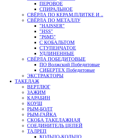
ПЕРОВОЕ
СПИРАЛЬНОЕ
СВЁРЛА ПО КЕРАМ.ПЛИТКЕ И ..
СВЁРЛА ПО МЕТАЛЛУ
"HAISSER"
"HSS"
"Р6М5"
С КОБАЛЬТОМ
СТУПЕНЧАТОЕ
УДЛИНЕННЫЕ
СВЁРЛА ПОБЕДИТОВЫЕ
ПО Волжский Победитовые
СИБЕРТЕХ Победитовые
ЭКСТРАКТОРЫ
ТАКЕЛАЖ
ВЕРТЛЮГ
ЗАЖИМ
КАРАБИН
КОУШ
РЫМ-БОЛТ
РЫМ-ГАЙКА
СКОБА ТАКЕЛАЖНАЯ
СОЕДИНИТЕЛЬ ЦЕПЕЙ
ТАЛРЕП
КОЛЬЦО-КОЛЬЦО