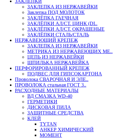
ЗАКЛЕПКИ
ЗАКЛЕПКА ИЗ НЕРЖАВЕЙКИ
Заклепка ПОД МОЛОТОК
ЗАКЛЁПКА ГАЕЧНАЯ
ЗАКЛЁПКИ АЛ/СТ. ЦИНК (DI..
ЗАКЛЁПКИ АЛ/СТ. ОКРАШЕНЫЕ
ЗАКЛЁПКИ СТАЛЬ/СТАЛЬ
НЕРЖАВЕЮЩИЙ КРЕПЕЖ
ЗАКЛЕПКА ИЗ НЕРЖАВЕЙКИ
МЕТРИКА ИЗ НЕРЖАВЕЮЩИХ МЕ..
ЦЕПЬ ИЗ НЕРЖАВЕЙКИ
ШПИЛЬКА НЕРЖАВЕЙКА
ПЕРФОРИРОВАННЫЙ КРЕПЕЖ
ПОДВЕС ДЛЯ ГИПСОКАРТОНА
Проволока СВАРОЧНАЯ И ЭЛЕ..
ПРОВОЛОКА стальная ГОСТ 3..
РАСХОДНЫЕ МАТЕРИАЛЫ
ВД СМАЗКА WD-40
ГЕРМЕТИКИ
ДИСКОВАЯ ПИЛА
ЗАЩИТНЫЕ СРЕДСТВА
КЛЕЙ
TYTAN
АНКЕР ХИМИЧЕСКИЙ
МОМЕНТ