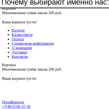
Почему выбирают именно нас
Меню
+7(4912)50-37-50
sbit@krep62.ru
Корзина
Минимальная сумма заказа 200 руб.
Ваша корзина пуста!
Каталог
Калькулятор
Оплата
Справочная информация
О компании
Доставка
Контакты
Корзина
Минимальная сумма заказа 200 руб.
Ваша корзина пуста!
ПромКрепеж
+7(4912)50-37-50