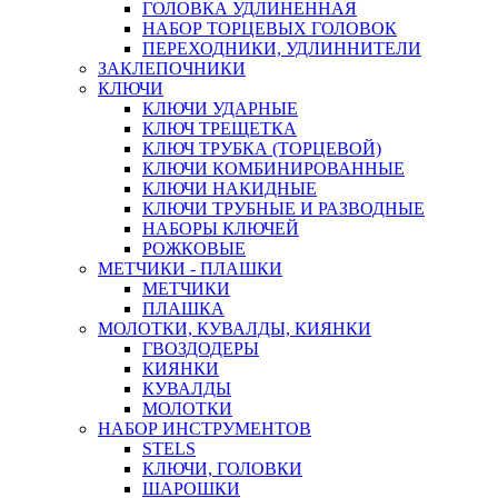
ГОЛОВКА УДЛИНЕННАЯ
НАБОР ТОРЦЕВЫХ ГОЛОВОК
ПЕРЕХОДНИКИ, УДЛИННИТЕЛИ
ЗАКЛЕПОЧНИКИ
КЛЮЧИ
КЛЮЧИ УДАРНЫЕ
КЛЮЧ ТРЕЩЕТКА
КЛЮЧ ТРУБКА (ТОРЦЕВОЙ)
КЛЮЧИ КОМБИНИРОВАННЫЕ
КЛЮЧИ НАКИДНЫЕ
КЛЮЧИ ТРУБНЫЕ И РАЗВОДНЫЕ
НАБОРЫ КЛЮЧЕЙ
РОЖКОВЫЕ
МЕТЧИКИ - ПЛАШКИ
МЕТЧИКИ
ПЛАШКА
МОЛОТКИ, КУВАЛДЫ, КИЯНКИ
ГВОЗДОДЕРЫ
КИЯНКИ
КУВАЛДЫ
МОЛОТКИ
НАБОР ИНСТРУМЕНТОВ
STELS
КЛЮЧИ, ГОЛОВКИ
ШАРОШКИ