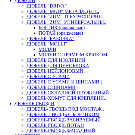
ДЮБЕЛИ
ДЮБЕЛЬ "DRIVA"
ДЮБЕЛЬ "MUD" МЕТАЛЛ. (В П..
ДЮБЕЛЬ "ZUM" ТРЕХРАСПОРНЫ..
ДЮБЕЛЬ "ZUM" УНИВЕРСАЛЬНЫ..
БОРТИК (оранжевые)
ПОТАЙ (оранжевые)
ДЮБЕЛЬ "БАБОЧКА"
ДЮБЕЛЬ "МOLLI"
МОЛЛИ
МОЛЛИ С ПРЯМЫМ КРЮКОМ
ДЮБЕЛЬ ДЛЯ ИЗОЛЯЦИИ
ДЮБЕЛЬ ДЛЯ ПЕНОБЛОКА
ДЮБЕЛЬ НЕЙЛОНОВЫЙ
ДЮБЕЛЬ С УСАМИ
ДЮБЕЛЬ С УСАМИ И ШИПАМИ (..
ДЮБЕЛЬ С ШИПАМИ
ДЮБЕЛЬ СКЛАДНОЙ ПРУЖИННЫЙ
ДЮБЕЛЬ-ХОМУТ ДЛЯ КРЕПЛЕНИ..
ДЮБЕЛЬ-ГВОЗДИ
ДЮБЕЛЬ- ГВОЗДЬ ПОД МОНТАЖ..
ДЮБЕЛЬ- ГВОЗДЬ С БОРТИКОМ
ДЮБЕЛЬ-ГВОЗДЬ ЗАБИВАЕМЫЙ
ДЮБЕЛЬ-ГВОЗДЬ ПОТАЙ
ДЮБЕЛЬ-ГВОЗДЬ ФАСАДНЫЙ