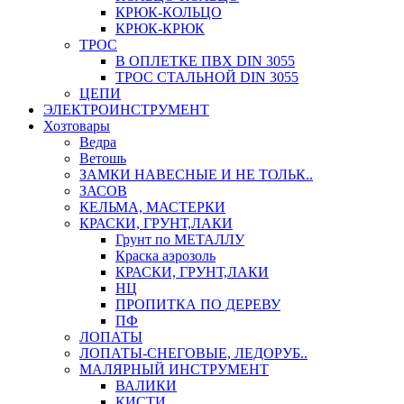
КРЮК-КОЛЬЦО
КРЮК-КРЮК
ТРОС
В ОПЛЕТКЕ ПВХ DIN 3055
ТРОС СТАЛЬНОЙ DIN 3055
ЦЕПИ
ЭЛЕКТРОИНСТРУМЕНТ
Хозтовары
Ведра
Ветошь
ЗАМКИ НАВЕСНЫЕ И НЕ ТОЛЬК..
ЗАСОВ
КЕЛЬМА, МАСТЕРКИ
КРАСКИ, ГРУНТ,ЛАКИ
Грунт по МЕТАЛЛУ
Краска аэрозоль
КРАСКИ, ГРУНТ,ЛАКИ
НЦ
ПРОПИТКА ПО ДЕРЕВУ
ПФ
ЛОПАТЫ
ЛОПАТЫ-СНЕГОВЫЕ, ЛЕДОРУБ..
МАЛЯРНЫЙ ИНСТРУМЕНТ
ВАЛИКИ
КИСТИ