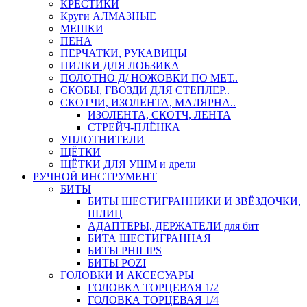
КРЕСТИКИ
Круги АЛМАЗНЫЕ
МЕШКИ
ПЕНА
ПЕРЧАТКИ, РУКАВИЦЫ
ПИЛКИ ДЛЯ ЛОБЗИКА
ПОЛОТНО Д/ НОЖОВКИ ПО МЕТ..
СКОБЫ, ГВОЗДИ ДЛЯ СТЕПЛЕР..
СКОТЧИ, ИЗОЛЕНТА, МАЛЯРНА..
ИЗОЛЕНТА, СКОТЧ, ЛЕНТА
СТРЕЙЧ-ПЛЁНКА
УПЛОТНИТЕЛИ
ЩЁТКИ
ЩЁТКИ ДЛЯ УШМ и дрели
РУЧНОЙ ИНСТРУМЕНТ
БИТЫ
БИТЫ ШЕСТИГРАННИКИ И ЗВЁЗДОЧКИ,
ШЛИЦ
АДАПТЕРЫ, ДЕРЖАТЕЛИ для бит
БИТА ШЕСТИГРАННАЯ
БИТЫ PHILIPS
БИТЫ POZI
ГОЛОВКИ И АКСЕСУАРЫ
ГОЛОВКА ТОРЦЕВАЯ 1/2
ГОЛОВКА ТОРЦЕВАЯ 1/4