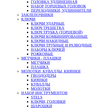
ГОЛОВКА УДЛИНЕННАЯ
НАБОР ТОРЦЕВЫХ ГОЛОВОК
ПЕРЕХОДНИКИ, УДЛИННИТЕЛИ
ЗАКЛЕПОЧНИКИ
КЛЮЧИ
КЛЮЧИ УДАРНЫЕ
КЛЮЧ ТРЕЩЕТКА
КЛЮЧ ТРУБКА (ТОРЦЕВОЙ)
КЛЮЧИ КОМБИНИРОВАННЫЕ
КЛЮЧИ НАКИДНЫЕ
КЛЮЧИ ТРУБНЫЕ И РАЗВОДНЫЕ
НАБОРЫ КЛЮЧЕЙ
РОЖКОВЫЕ
МЕТЧИКИ - ПЛАШКИ
МЕТЧИКИ
ПЛАШКА
МОЛОТКИ, КУВАЛДЫ, КИЯНКИ
ГВОЗДОДЕРЫ
КИЯНКИ
КУВАЛДЫ
МОЛОТКИ
НАБОР ИНСТРУМЕНТОВ
STELS
КЛЮЧИ, ГОЛОВКИ
ШАРОШКИ