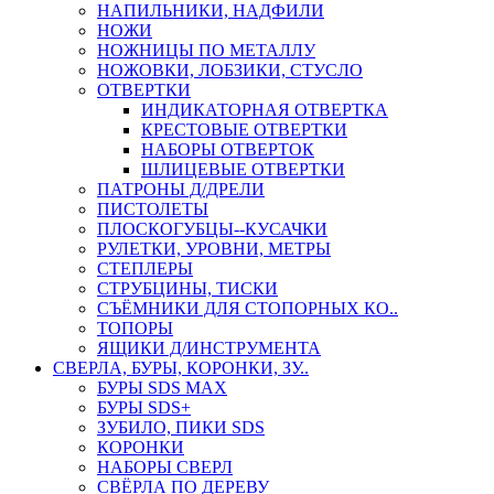
НАПИЛЬНИКИ, НАДФИЛИ
НОЖИ
НОЖНИЦЫ ПО МЕТАЛЛУ
НОЖОВКИ, ЛОБЗИКИ, СТУСЛО
ОТВЕРТКИ
ИНДИКАТОРНАЯ ОТВЕРТКА
КРЕСТОВЫЕ ОТВЕРТКИ
НАБОРЫ ОТВЕРТОК
ШЛИЦЕВЫЕ ОТВЕРТКИ
ПАТРОНЫ Д/ДРЕЛИ
ПИСТОЛЕТЫ
ПЛОСКОГУБЦЫ--КУСАЧКИ
РУЛЕТКИ, УРОВНИ, МЕТРЫ
СТЕПЛЕРЫ
СТРУБЦИНЫ, ТИСКИ
СЪЁМНИКИ ДЛЯ СТОПОРНЫХ КО..
ТОПОРЫ
ЯЩИКИ Д/ИНСТРУМЕНТА
СВЕРЛА, БУРЫ, КОРОНКИ, ЗУ..
БУРЫ SDS MAX
БУРЫ SDS+
ЗУБИЛО, ПИКИ SDS
КОРОНКИ
НАБОРЫ СВЕРЛ
СВЁРЛА ПО ДЕРЕВУ