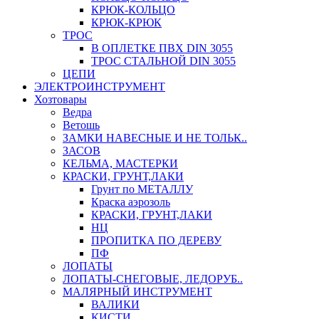
КРЮК-КОЛЬЦО
КРЮК-КРЮК
ТРОС
В ОПЛЕТКЕ ПВХ DIN 3055
ТРОС СТАЛЬНОЙ DIN 3055
ЦЕПИ
ЭЛЕКТРОИНСТРУМЕНТ
Хозтовары
Ведра
Ветошь
ЗАМКИ НАВЕСНЫЕ И НЕ ТОЛЬК..
ЗАСОВ
КЕЛЬМА, МАСТЕРКИ
КРАСКИ, ГРУНТ,ЛАКИ
Грунт по МЕТАЛЛУ
Краска аэрозоль
КРАСКИ, ГРУНТ,ЛАКИ
НЦ
ПРОПИТКА ПО ДЕРЕВУ
ПФ
ЛОПАТЫ
ЛОПАТЫ-СНЕГОВЫЕ, ЛЕДОРУБ..
МАЛЯРНЫЙ ИНСТРУМЕНТ
ВАЛИКИ
КИСТИ