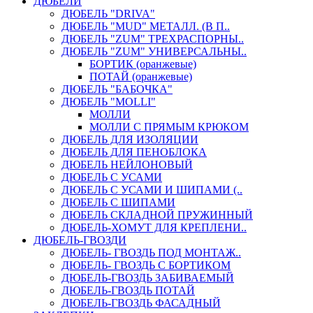
ДЮБЕЛИ
ДЮБЕЛЬ "DRIVA"
ДЮБЕЛЬ "MUD" МЕТАЛЛ. (В П..
ДЮБЕЛЬ "ZUM" ТРЕХРАСПОРНЫ..
ДЮБЕЛЬ "ZUM" УНИВЕРСАЛЬНЫ..
БОРТИК (оранжевые)
ПОТАЙ (оранжевые)
ДЮБЕЛЬ "БАБОЧКА"
ДЮБЕЛЬ "МOLLI"
МОЛЛИ
МОЛЛИ С ПРЯМЫМ КРЮКОМ
ДЮБЕЛЬ ДЛЯ ИЗОЛЯЦИИ
ДЮБЕЛЬ ДЛЯ ПЕНОБЛОКА
ДЮБЕЛЬ НЕЙЛОНОВЫЙ
ДЮБЕЛЬ С УСАМИ
ДЮБЕЛЬ С УСАМИ И ШИПАМИ (..
ДЮБЕЛЬ С ШИПАМИ
ДЮБЕЛЬ СКЛАДНОЙ ПРУЖИННЫЙ
ДЮБЕЛЬ-ХОМУТ ДЛЯ КРЕПЛЕНИ..
ДЮБЕЛЬ-ГВОЗДИ
ДЮБЕЛЬ- ГВОЗДЬ ПОД МОНТАЖ..
ДЮБЕЛЬ- ГВОЗДЬ С БОРТИКОМ
ДЮБЕЛЬ-ГВОЗДЬ ЗАБИВАЕМЫЙ
ДЮБЕЛЬ-ГВОЗДЬ ПОТАЙ
ДЮБЕЛЬ-ГВОЗДЬ ФАСАДНЫЙ