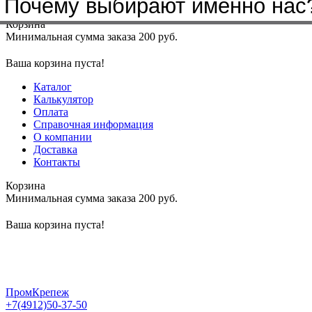
Почему выбирают именно нас
Меню
+7(4912)50-37-50
sbit@krep62.ru
Корзина
Минимальная сумма заказа 200 руб.
Ваша корзина пуста!
Каталог
Калькулятор
Оплата
Справочная информация
О компании
Доставка
Контакты
Корзина
Минимальная сумма заказа 200 руб.
Ваша корзина пуста!
ПромКрепеж
+7(4912)50-37-50