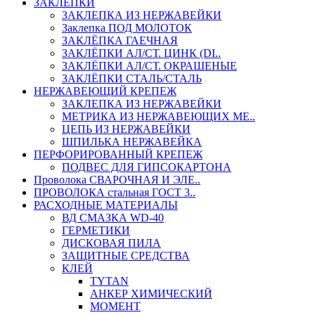
ЗАКЛЕПКИ
ЗАКЛЕПКА ИЗ НЕРЖАВЕЙКИ
Заклепка ПОД МОЛОТОК
ЗАКЛЁПКА ГАЕЧНАЯ
ЗАКЛЁПКИ АЛ/СТ. ЦИНК (DI..
ЗАКЛЁПКИ АЛ/СТ. ОКРАШЕНЫЕ
ЗАКЛЁПКИ СТАЛЬ/СТАЛЬ
НЕРЖАВЕЮЩИЙ КРЕПЕЖ
ЗАКЛЕПКА ИЗ НЕРЖАВЕЙКИ
МЕТРИКА ИЗ НЕРЖАВЕЮЩИХ МЕ..
ЦЕПЬ ИЗ НЕРЖАВЕЙКИ
ШПИЛЬКА НЕРЖАВЕЙКА
ПЕРФОРИРОВАННЫЙ КРЕПЕЖ
ПОДВЕС ДЛЯ ГИПСОКАРТОНА
Проволока СВАРОЧНАЯ И ЭЛЕ..
ПРОВОЛОКА стальная ГОСТ 3..
РАСХОДНЫЕ МАТЕРИАЛЫ
ВД СМАЗКА WD-40
ГЕРМЕТИКИ
ДИСКОВАЯ ПИЛА
ЗАЩИТНЫЕ СРЕДСТВА
КЛЕЙ
TYTAN
АНКЕР ХИМИЧЕСКИЙ
МОМЕНТ