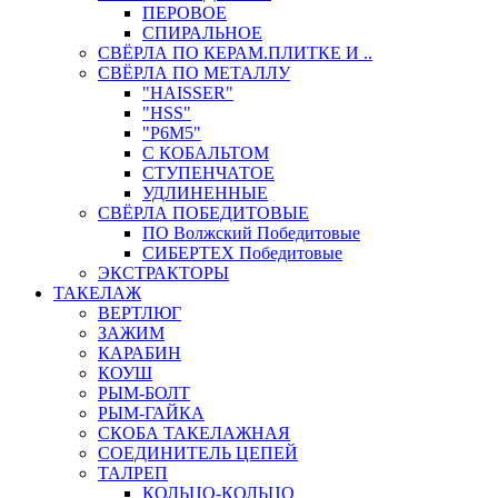
ПЕРОВОЕ
СПИРАЛЬНОЕ
СВЁРЛА ПО КЕРАМ.ПЛИТКЕ И ..
СВЁРЛА ПО МЕТАЛЛУ
"HAISSER"
"HSS"
"Р6М5"
С КОБАЛЬТОМ
СТУПЕНЧАТОЕ
УДЛИНЕННЫЕ
СВЁРЛА ПОБЕДИТОВЫЕ
ПО Волжский Победитовые
СИБЕРТЕХ Победитовые
ЭКСТРАКТОРЫ
ТАКЕЛАЖ
ВЕРТЛЮГ
ЗАЖИМ
КАРАБИН
КОУШ
РЫМ-БОЛТ
РЫМ-ГАЙКА
СКОБА ТАКЕЛАЖНАЯ
СОЕДИНИТЕЛЬ ЦЕПЕЙ
ТАЛРЕП
КОЛЬЦО-КОЛЬЦО