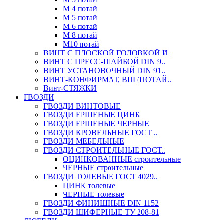
М 4 потай
М 5 потай
М 6 потай
М 8 потай
М10 потай
ВИНТ С ПЛОСКОЙ ГОЛОВКОЙ И..
ВИНТ С ПРЕСС-ШАЙБОЙ DIN 9..
ВИНТ УСТАНОВОЧНЫЙ DIN 91..
ВИНТ-КОНФИРМАТ, ВШ (ПОТАЙ..
Винт-СТЯЖКИ
ГВОЗДИ
ГВОЗДИ ВИНТОВЫЕ
ГВОЗДИ ЕРШЕНЫЕ ЦИНК
ГВОЗДИ ЕРШЕНЫЕ ЧЕРНЫЕ
ГВОЗДИ КРОВЕЛЬНЫЕ ГОСТ ..
ГВОЗДИ МЕБЕЛЬНЫЕ
ГВОЗДИ СТРОИТЕЛЬНЫЕ ГОСТ..
ОЦИНКОВАННЫЕ строительные
ЧЕРНЫЕ строительные
ГВОЗДИ ТОЛЕВЫЕ ГОСТ 4029..
ЦИНК толевые
ЧЕРНЫЕ толевые
ГВОЗДИ ФИНИШНЫЕ DIN 1152
ГВОЗДИ ШИФЕРНЫЕ ТУ 208-81