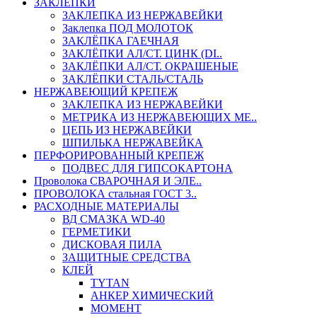
ЗАКЛЕПКИ
ЗАКЛЕПКА ИЗ НЕРЖАВЕЙКИ
Заклепка ПОД МОЛОТОК
ЗАКЛЁПКА ГАЕЧНАЯ
ЗАКЛЁПКИ АЛ/СТ. ЦИНК (DI..
ЗАКЛЁПКИ АЛ/СТ. ОКРАШЕНЫЕ
ЗАКЛЁПКИ СТАЛЬ/СТАЛЬ
НЕРЖАВЕЮЩИЙ КРЕПЕЖ
ЗАКЛЕПКА ИЗ НЕРЖАВЕЙКИ
МЕТРИКА ИЗ НЕРЖАВЕЮЩИХ МЕ..
ЦЕПЬ ИЗ НЕРЖАВЕЙКИ
ШПИЛЬКА НЕРЖАВЕЙКА
ПЕРФОРИРОВАННЫЙ КРЕПЕЖ
ПОДВЕС ДЛЯ ГИПСОКАРТОНА
Проволока СВАРОЧНАЯ И ЭЛЕ..
ПРОВОЛОКА стальная ГОСТ 3..
РАСХОДНЫЕ МАТЕРИАЛЫ
ВД СМАЗКА WD-40
ГЕРМЕТИКИ
ДИСКОВАЯ ПИЛА
ЗАЩИТНЫЕ СРЕДСТВА
КЛЕЙ
TYTAN
АНКЕР ХИМИЧЕСКИЙ
МОМЕНТ