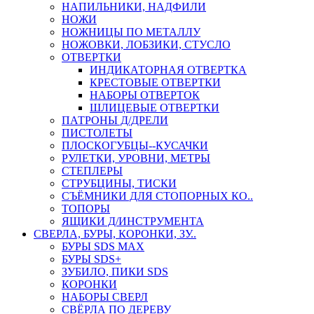
НАПИЛЬНИКИ, НАДФИЛИ
НОЖИ
НОЖНИЦЫ ПО МЕТАЛЛУ
НОЖОВКИ, ЛОБЗИКИ, СТУСЛО
ОТВЕРТКИ
ИНДИКАТОРНАЯ ОТВЕРТКА
КРЕСТОВЫЕ ОТВЕРТКИ
НАБОРЫ ОТВЕРТОК
ШЛИЦЕВЫЕ ОТВЕРТКИ
ПАТРОНЫ Д/ДРЕЛИ
ПИСТОЛЕТЫ
ПЛОСКОГУБЦЫ--КУСАЧКИ
РУЛЕТКИ, УРОВНИ, МЕТРЫ
СТЕПЛЕРЫ
СТРУБЦИНЫ, ТИСКИ
СЪЁМНИКИ ДЛЯ СТОПОРНЫХ КО..
ТОПОРЫ
ЯЩИКИ Д/ИНСТРУМЕНТА
СВЕРЛА, БУРЫ, КОРОНКИ, ЗУ..
БУРЫ SDS MAX
БУРЫ SDS+
ЗУБИЛО, ПИКИ SDS
КОРОНКИ
НАБОРЫ СВЕРЛ
СВЁРЛА ПО ДЕРЕВУ