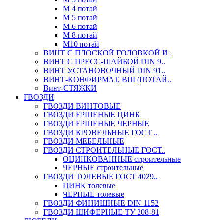
М 4 потай
М 5 потай
М 6 потай
М 8 потай
М10 потай
ВИНТ С ПЛОСКОЙ ГОЛОВКОЙ И..
ВИНТ С ПРЕСС-ШАЙБОЙ DIN 9..
ВИНТ УСТАНОВОЧНЫЙ DIN 91..
ВИНТ-КОНФИРМАТ, ВШ (ПОТАЙ..
Винт-СТЯЖКИ
ГВОЗДИ
ГВОЗДИ ВИНТОВЫЕ
ГВОЗДИ ЕРШЕНЫЕ ЦИНК
ГВОЗДИ ЕРШЕНЫЕ ЧЕРНЫЕ
ГВОЗДИ КРОВЕЛЬНЫЕ ГОСТ ..
ГВОЗДИ МЕБЕЛЬНЫЕ
ГВОЗДИ СТРОИТЕЛЬНЫЕ ГОСТ..
ОЦИНКОВАННЫЕ строительные
ЧЕРНЫЕ строительные
ГВОЗДИ ТОЛЕВЫЕ ГОСТ 4029..
ЦИНК толевые
ЧЕРНЫЕ толевые
ГВОЗДИ ФИНИШНЫЕ DIN 1152
ГВОЗДИ ШИФЕРНЫЕ ТУ 208-81