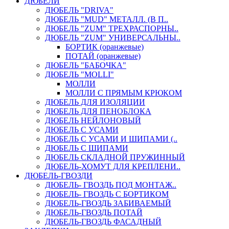
ДЮБЕЛИ
ДЮБЕЛЬ "DRIVA"
ДЮБЕЛЬ "MUD" МЕТАЛЛ. (В П..
ДЮБЕЛЬ "ZUM" ТРЕХРАСПОРНЫ..
ДЮБЕЛЬ "ZUM" УНИВЕРСАЛЬНЫ..
БОРТИК (оранжевые)
ПОТАЙ (оранжевые)
ДЮБЕЛЬ "БАБОЧКА"
ДЮБЕЛЬ "МOLLI"
МОЛЛИ
МОЛЛИ С ПРЯМЫМ КРЮКОМ
ДЮБЕЛЬ ДЛЯ ИЗОЛЯЦИИ
ДЮБЕЛЬ ДЛЯ ПЕНОБЛОКА
ДЮБЕЛЬ НЕЙЛОНОВЫЙ
ДЮБЕЛЬ С УСАМИ
ДЮБЕЛЬ С УСАМИ И ШИПАМИ (..
ДЮБЕЛЬ С ШИПАМИ
ДЮБЕЛЬ СКЛАДНОЙ ПРУЖИННЫЙ
ДЮБЕЛЬ-ХОМУТ ДЛЯ КРЕПЛЕНИ..
ДЮБЕЛЬ-ГВОЗДИ
ДЮБЕЛЬ- ГВОЗДЬ ПОД МОНТАЖ..
ДЮБЕЛЬ- ГВОЗДЬ С БОРТИКОМ
ДЮБЕЛЬ-ГВОЗДЬ ЗАБИВАЕМЫЙ
ДЮБЕЛЬ-ГВОЗДЬ ПОТАЙ
ДЮБЕЛЬ-ГВОЗДЬ ФАСАДНЫЙ