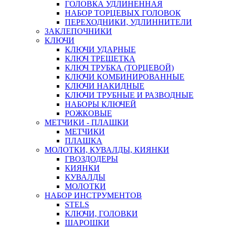
ГОЛОВКА УДЛИНЕННАЯ
НАБОР ТОРЦЕВЫХ ГОЛОВОК
ПЕРЕХОДНИКИ, УДЛИННИТЕЛИ
ЗАКЛЕПОЧНИКИ
КЛЮЧИ
КЛЮЧИ УДАРНЫЕ
КЛЮЧ ТРЕЩЕТКА
КЛЮЧ ТРУБКА (ТОРЦЕВОЙ)
КЛЮЧИ КОМБИНИРОВАННЫЕ
КЛЮЧИ НАКИДНЫЕ
КЛЮЧИ ТРУБНЫЕ И РАЗВОДНЫЕ
НАБОРЫ КЛЮЧЕЙ
РОЖКОВЫЕ
МЕТЧИКИ - ПЛАШКИ
МЕТЧИКИ
ПЛАШКА
МОЛОТКИ, КУВАЛДЫ, КИЯНКИ
ГВОЗДОДЕРЫ
КИЯНКИ
КУВАЛДЫ
МОЛОТКИ
НАБОР ИНСТРУМЕНТОВ
STELS
КЛЮЧИ, ГОЛОВКИ
ШАРОШКИ