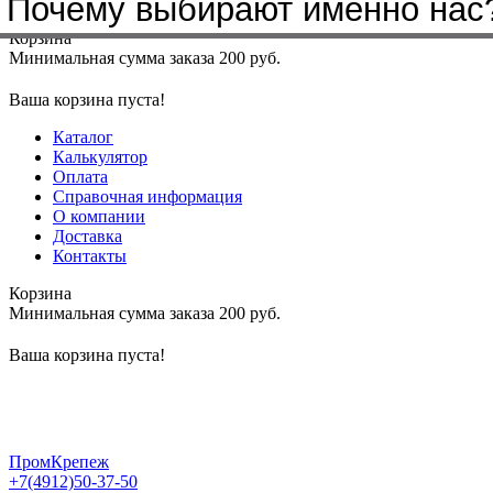
Почему выбирают именно нас
Меню
+7(4912)50-37-50
sbit@krep62.ru
Корзина
Минимальная сумма заказа 200 руб.
Ваша корзина пуста!
Каталог
Калькулятор
Оплата
Справочная информация
О компании
Доставка
Контакты
Корзина
Минимальная сумма заказа 200 руб.
Ваша корзина пуста!
ПромКрепеж
+7(4912)50-37-50