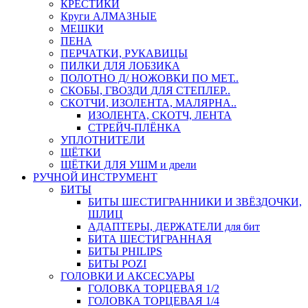
КРЕСТИКИ
Круги АЛМАЗНЫЕ
МЕШКИ
ПЕНА
ПЕРЧАТКИ, РУКАВИЦЫ
ПИЛКИ ДЛЯ ЛОБЗИКА
ПОЛОТНО Д/ НОЖОВКИ ПО МЕТ..
СКОБЫ, ГВОЗДИ ДЛЯ СТЕПЛЕР..
СКОТЧИ, ИЗОЛЕНТА, МАЛЯРНА..
ИЗОЛЕНТА, СКОТЧ, ЛЕНТА
СТРЕЙЧ-ПЛЁНКА
УПЛОТНИТЕЛИ
ЩЁТКИ
ЩЁТКИ ДЛЯ УШМ и дрели
РУЧНОЙ ИНСТРУМЕНТ
БИТЫ
БИТЫ ШЕСТИГРАННИКИ И ЗВЁЗДОЧКИ,
ШЛИЦ
АДАПТЕРЫ, ДЕРЖАТЕЛИ для бит
БИТА ШЕСТИГРАННАЯ
БИТЫ PHILIPS
БИТЫ POZI
ГОЛОВКИ И АКСЕСУАРЫ
ГОЛОВКА ТОРЦЕВАЯ 1/2
ГОЛОВКА ТОРЦЕВАЯ 1/4