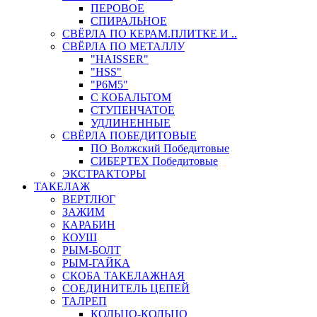
ПЕРОВОЕ
СПИРАЛЬНОЕ
СВЁРЛА ПО КЕРАМ.ПЛИТКЕ И ..
СВЁРЛА ПО МЕТАЛЛУ
"HAISSER"
"HSS"
"Р6М5"
С КОБАЛЬТОМ
СТУПЕНЧАТОЕ
УДЛИНЕННЫЕ
СВЁРЛА ПОБЕДИТОВЫЕ
ПО Волжский Победитовые
СИБЕРТЕХ Победитовые
ЭКСТРАКТОРЫ
ТАКЕЛАЖ
ВЕРТЛЮГ
ЗАЖИМ
КАРАБИН
КОУШ
РЫМ-БОЛТ
РЫМ-ГАЙКА
СКОБА ТАКЕЛАЖНАЯ
СОЕДИНИТЕЛЬ ЦЕПЕЙ
ТАЛРЕП
КОЛЬЦО-КОЛЬЦО