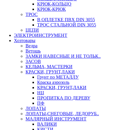
КРЮК-КОЛЬЦО
КРЮК-КРЮК
ТРОС
В ОПЛЕТКЕ ПВХ DIN 3055
ТРОС СТАЛЬНОЙ DIN 3055
ЦЕПИ
ЭЛЕКТРОИНСТРУМЕНТ
Хозтовары
Ведра
Ветошь
ЗАМКИ НАВЕСНЫЕ И НЕ ТОЛЬК..
ЗАСОВ
КЕЛЬМА, МАСТЕРКИ
КРАСКИ, ГРУНТ,ЛАКИ
Грунт по МЕТАЛЛУ
Краска аэрозоль
КРАСКИ, ГРУНТ,ЛАКИ
НЦ
ПРОПИТКА ПО ДЕРЕВУ
ПФ
ЛОПАТЫ
ЛОПАТЫ-СНЕГОВЫЕ, ЛЕДОРУБ..
МАЛЯРНЫЙ ИНСТРУМЕНТ
ВАЛИКИ
КИСТИ