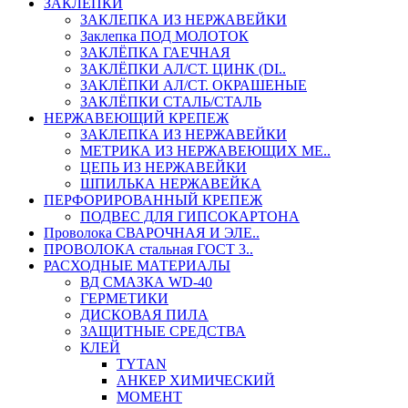
ЗАКЛЕПКИ
ЗАКЛЕПКА ИЗ НЕРЖАВЕЙКИ
Заклепка ПОД МОЛОТОК
ЗАКЛЁПКА ГАЕЧНАЯ
ЗАКЛЁПКИ АЛ/СТ. ЦИНК (DI..
ЗАКЛЁПКИ АЛ/СТ. ОКРАШЕНЫЕ
ЗАКЛЁПКИ СТАЛЬ/СТАЛЬ
НЕРЖАВЕЮЩИЙ КРЕПЕЖ
ЗАКЛЕПКА ИЗ НЕРЖАВЕЙКИ
МЕТРИКА ИЗ НЕРЖАВЕЮЩИХ МЕ..
ЦЕПЬ ИЗ НЕРЖАВЕЙКИ
ШПИЛЬКА НЕРЖАВЕЙКА
ПЕРФОРИРОВАННЫЙ КРЕПЕЖ
ПОДВЕС ДЛЯ ГИПСОКАРТОНА
Проволока СВАРОЧНАЯ И ЭЛЕ..
ПРОВОЛОКА стальная ГОСТ 3..
РАСХОДНЫЕ МАТЕРИАЛЫ
ВД СМАЗКА WD-40
ГЕРМЕТИКИ
ДИСКОВАЯ ПИЛА
ЗАЩИТНЫЕ СРЕДСТВА
КЛЕЙ
TYTAN
АНКЕР ХИМИЧЕСКИЙ
МОМЕНТ