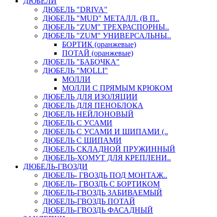
ДЮБЕЛИ
ДЮБЕЛЬ "DRIVA"
ДЮБЕЛЬ "MUD" МЕТАЛЛ. (В П..
ДЮБЕЛЬ "ZUM" ТРЕХРАСПОРНЫ..
ДЮБЕЛЬ "ZUM" УНИВЕРСАЛЬНЫ..
БОРТИК (оранжевые)
ПОТАЙ (оранжевые)
ДЮБЕЛЬ "БАБОЧКА"
ДЮБЕЛЬ "МOLLI"
МОЛЛИ
МОЛЛИ С ПРЯМЫМ КРЮКОМ
ДЮБЕЛЬ ДЛЯ ИЗОЛЯЦИИ
ДЮБЕЛЬ ДЛЯ ПЕНОБЛОКА
ДЮБЕЛЬ НЕЙЛОНОВЫЙ
ДЮБЕЛЬ С УСАМИ
ДЮБЕЛЬ С УСАМИ И ШИПАМИ (..
ДЮБЕЛЬ С ШИПАМИ
ДЮБЕЛЬ СКЛАДНОЙ ПРУЖИННЫЙ
ДЮБЕЛЬ-ХОМУТ ДЛЯ КРЕПЛЕНИ..
ДЮБЕЛЬ-ГВОЗДИ
ДЮБЕЛЬ- ГВОЗДЬ ПОД МОНТАЖ..
ДЮБЕЛЬ- ГВОЗДЬ С БОРТИКОМ
ДЮБЕЛЬ-ГВОЗДЬ ЗАБИВАЕМЫЙ
ДЮБЕЛЬ-ГВОЗДЬ ПОТАЙ
ДЮБЕЛЬ-ГВОЗДЬ ФАСАДНЫЙ