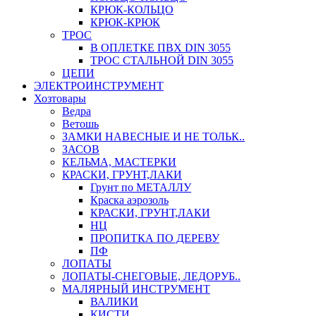
КРЮК-КОЛЬЦО
КРЮК-КРЮК
ТРОС
В ОПЛЕТКЕ ПВХ DIN 3055
ТРОС СТАЛЬНОЙ DIN 3055
ЦЕПИ
ЭЛЕКТРОИНСТРУМЕНТ
Хозтовары
Ведра
Ветошь
ЗАМКИ НАВЕСНЫЕ И НЕ ТОЛЬК..
ЗАСОВ
КЕЛЬМА, МАСТЕРКИ
КРАСКИ, ГРУНТ,ЛАКИ
Грунт по МЕТАЛЛУ
Краска аэрозоль
КРАСКИ, ГРУНТ,ЛАКИ
НЦ
ПРОПИТКА ПО ДЕРЕВУ
ПФ
ЛОПАТЫ
ЛОПАТЫ-СНЕГОВЫЕ, ЛЕДОРУБ..
МАЛЯРНЫЙ ИНСТРУМЕНТ
ВАЛИКИ
КИСТИ