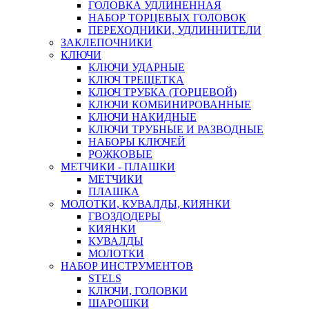
ГОЛОВКА УДЛИНЕННАЯ
НАБОР ТОРЦЕВЫХ ГОЛОВОК
ПЕРЕХОДНИКИ, УДЛИННИТЕЛИ
ЗАКЛЕПОЧНИКИ
КЛЮЧИ
КЛЮЧИ УДАРНЫЕ
КЛЮЧ ТРЕЩЕТКА
КЛЮЧ ТРУБКА (ТОРЦЕВОЙ)
КЛЮЧИ КОМБИНИРОВАННЫЕ
КЛЮЧИ НАКИДНЫЕ
КЛЮЧИ ТРУБНЫЕ И РАЗВОДНЫЕ
НАБОРЫ КЛЮЧЕЙ
РОЖКОВЫЕ
МЕТЧИКИ - ПЛАШКИ
МЕТЧИКИ
ПЛАШКА
МОЛОТКИ, КУВАЛДЫ, КИЯНКИ
ГВОЗДОДЕРЫ
КИЯНКИ
КУВАЛДЫ
МОЛОТКИ
НАБОР ИНСТРУМЕНТОВ
STELS
КЛЮЧИ, ГОЛОВКИ
ШАРОШКИ