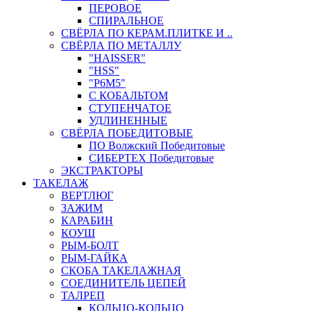
ПЕРОВОЕ
СПИРАЛЬНОЕ
СВЁРЛА ПО КЕРАМ.ПЛИТКЕ И ..
СВЁРЛА ПО МЕТАЛЛУ
"HAISSER"
"HSS"
"Р6М5"
С КОБАЛЬТОМ
СТУПЕНЧАТОЕ
УДЛИНЕННЫЕ
СВЁРЛА ПОБЕДИТОВЫЕ
ПО Волжский Победитовые
СИБЕРТЕХ Победитовые
ЭКСТРАКТОРЫ
ТАКЕЛАЖ
ВЕРТЛЮГ
ЗАЖИМ
КАРАБИН
КОУШ
РЫМ-БОЛТ
РЫМ-ГАЙКА
СКОБА ТАКЕЛАЖНАЯ
СОЕДИНИТЕЛЬ ЦЕПЕЙ
ТАЛРЕП
КОЛЬЦО-КОЛЬЦО