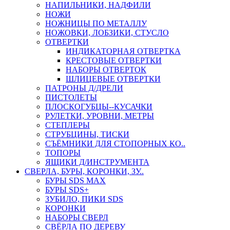
НАПИЛЬНИКИ, НАДФИЛИ
НОЖИ
НОЖНИЦЫ ПО МЕТАЛЛУ
НОЖОВКИ, ЛОБЗИКИ, СТУСЛО
ОТВЕРТКИ
ИНДИКАТОРНАЯ ОТВЕРТКА
КРЕСТОВЫЕ ОТВЕРТКИ
НАБОРЫ ОТВЕРТОК
ШЛИЦЕВЫЕ ОТВЕРТКИ
ПАТРОНЫ Д/ДРЕЛИ
ПИСТОЛЕТЫ
ПЛОСКОГУБЦЫ--КУСАЧКИ
РУЛЕТКИ, УРОВНИ, МЕТРЫ
СТЕПЛЕРЫ
СТРУБЦИНЫ, ТИСКИ
СЪЁМНИКИ ДЛЯ СТОПОРНЫХ КО..
ТОПОРЫ
ЯЩИКИ Д/ИНСТРУМЕНТА
СВЕРЛА, БУРЫ, КОРОНКИ, ЗУ..
БУРЫ SDS MAX
БУРЫ SDS+
ЗУБИЛО, ПИКИ SDS
КОРОНКИ
НАБОРЫ СВЕРЛ
СВЁРЛА ПО ДЕРЕВУ