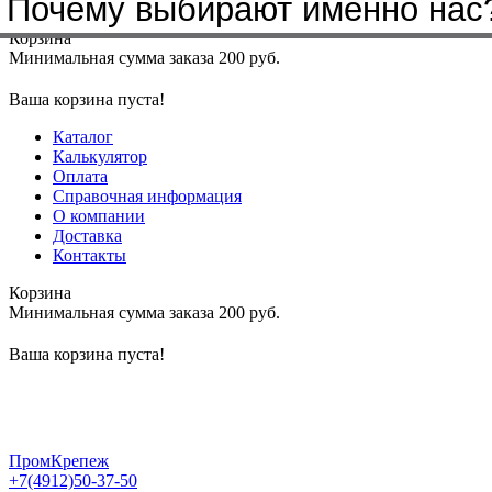
Почему выбирают именно нас
Меню
+7(4912)50-37-50
sbit@krep62.ru
Корзина
Минимальная сумма заказа 200 руб.
Ваша корзина пуста!
Каталог
Калькулятор
Оплата
Справочная информация
О компании
Доставка
Контакты
Корзина
Минимальная сумма заказа 200 руб.
Ваша корзина пуста!
ПромКрепеж
+7(4912)50-37-50