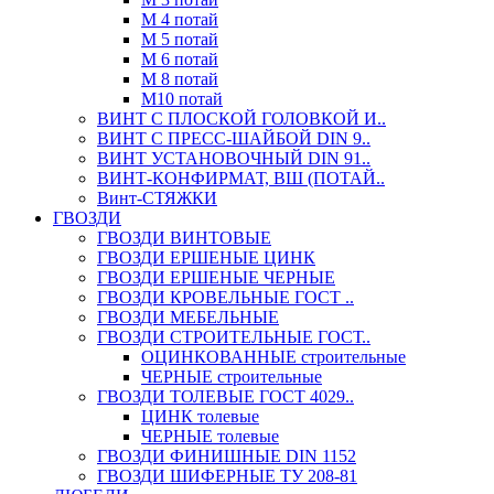
М 4 потай
М 5 потай
М 6 потай
М 8 потай
М10 потай
ВИНТ С ПЛОСКОЙ ГОЛОВКОЙ И..
ВИНТ С ПРЕСС-ШАЙБОЙ DIN 9..
ВИНТ УСТАНОВОЧНЫЙ DIN 91..
ВИНТ-КОНФИРМАТ, ВШ (ПОТАЙ..
Винт-СТЯЖКИ
ГВОЗДИ
ГВОЗДИ ВИНТОВЫЕ
ГВОЗДИ ЕРШЕНЫЕ ЦИНК
ГВОЗДИ ЕРШЕНЫЕ ЧЕРНЫЕ
ГВОЗДИ КРОВЕЛЬНЫЕ ГОСТ ..
ГВОЗДИ МЕБЕЛЬНЫЕ
ГВОЗДИ СТРОИТЕЛЬНЫЕ ГОСТ..
ОЦИНКОВАННЫЕ строительные
ЧЕРНЫЕ строительные
ГВОЗДИ ТОЛЕВЫЕ ГОСТ 4029..
ЦИНК толевые
ЧЕРНЫЕ толевые
ГВОЗДИ ФИНИШНЫЕ DIN 1152
ГВОЗДИ ШИФЕРНЫЕ ТУ 208-81