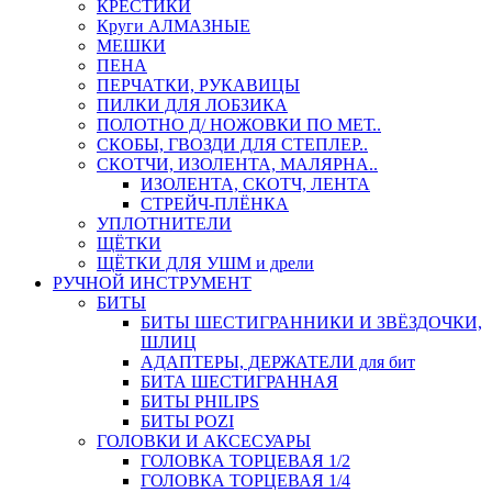
КРЕСТИКИ
Круги АЛМАЗНЫЕ
МЕШКИ
ПЕНА
ПЕРЧАТКИ, РУКАВИЦЫ
ПИЛКИ ДЛЯ ЛОБЗИКА
ПОЛОТНО Д/ НОЖОВКИ ПО МЕТ..
СКОБЫ, ГВОЗДИ ДЛЯ СТЕПЛЕР..
СКОТЧИ, ИЗОЛЕНТА, МАЛЯРНА..
ИЗОЛЕНТА, СКОТЧ, ЛЕНТА
СТРЕЙЧ-ПЛЁНКА
УПЛОТНИТЕЛИ
ЩЁТКИ
ЩЁТКИ ДЛЯ УШМ и дрели
РУЧНОЙ ИНСТРУМЕНТ
БИТЫ
БИТЫ ШЕСТИГРАННИКИ И ЗВЁЗДОЧКИ,
ШЛИЦ
АДАПТЕРЫ, ДЕРЖАТЕЛИ для бит
БИТА ШЕСТИГРАННАЯ
БИТЫ PHILIPS
БИТЫ POZI
ГОЛОВКИ И АКСЕСУАРЫ
ГОЛОВКА ТОРЦЕВАЯ 1/2
ГОЛОВКА ТОРЦЕВАЯ 1/4