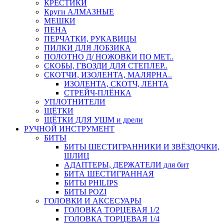
КРЕСТИКИ
Круги АЛМАЗНЫЕ
МЕШКИ
ПЕНА
ПЕРЧАТКИ, РУКАВИЦЫ
ПИЛКИ ДЛЯ ЛОБЗИКА
ПОЛОТНО Д/ НОЖОВКИ ПО МЕТ..
СКОБЫ, ГВОЗДИ ДЛЯ СТЕПЛЕР..
СКОТЧИ, ИЗОЛЕНТА, МАЛЯРНА..
ИЗОЛЕНТА, СКОТЧ, ЛЕНТА
СТРЕЙЧ-ПЛЁНКА
УПЛОТНИТЕЛИ
ЩЁТКИ
ЩЁТКИ ДЛЯ УШМ и дрели
РУЧНОЙ ИНСТРУМЕНТ
БИТЫ
БИТЫ ШЕСТИГРАННИКИ И ЗВЁЗДОЧКИ,
ШЛИЦ
АДАПТЕРЫ, ДЕРЖАТЕЛИ для бит
БИТА ШЕСТИГРАННАЯ
БИТЫ PHILIPS
БИТЫ POZI
ГОЛОВКИ И АКСЕСУАРЫ
ГОЛОВКА ТОРЦЕВАЯ 1/2
ГОЛОВКА ТОРЦЕВАЯ 1/4