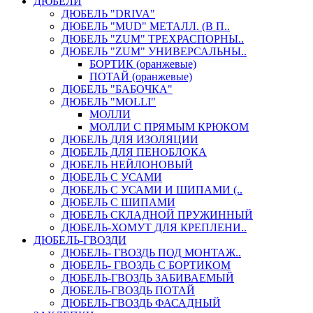
ДЮБЕЛИ
ДЮБЕЛЬ "DRIVA"
ДЮБЕЛЬ "MUD" МЕТАЛЛ. (В П..
ДЮБЕЛЬ "ZUM" ТРЕХРАСПОРНЫ..
ДЮБЕЛЬ "ZUM" УНИВЕРСАЛЬНЫ..
БОРТИК (оранжевые)
ПОТАЙ (оранжевые)
ДЮБЕЛЬ "БАБОЧКА"
ДЮБЕЛЬ "МOLLI"
МОЛЛИ
МОЛЛИ С ПРЯМЫМ КРЮКОМ
ДЮБЕЛЬ ДЛЯ ИЗОЛЯЦИИ
ДЮБЕЛЬ ДЛЯ ПЕНОБЛОКА
ДЮБЕЛЬ НЕЙЛОНОВЫЙ
ДЮБЕЛЬ С УСАМИ
ДЮБЕЛЬ С УСАМИ И ШИПАМИ (..
ДЮБЕЛЬ С ШИПАМИ
ДЮБЕЛЬ СКЛАДНОЙ ПРУЖИННЫЙ
ДЮБЕЛЬ-ХОМУТ ДЛЯ КРЕПЛЕНИ..
ДЮБЕЛЬ-ГВОЗДИ
ДЮБЕЛЬ- ГВОЗДЬ ПОД МОНТАЖ..
ДЮБЕЛЬ- ГВОЗДЬ С БОРТИКОМ
ДЮБЕЛЬ-ГВОЗДЬ ЗАБИВАЕМЫЙ
ДЮБЕЛЬ-ГВОЗДЬ ПОТАЙ
ДЮБЕЛЬ-ГВОЗДЬ ФАСАДНЫЙ