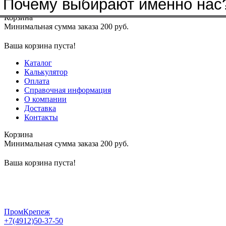
Почему выбирают именно нас
Меню
+7(4912)50-37-50
sbit@krep62.ru
Корзина
Минимальная сумма заказа 200 руб.
Ваша корзина пуста!
Каталог
Калькулятор
Оплата
Справочная информация
О компании
Доставка
Контакты
Корзина
Минимальная сумма заказа 200 руб.
Ваша корзина пуста!
ПромКрепеж
+7(4912)50-37-50