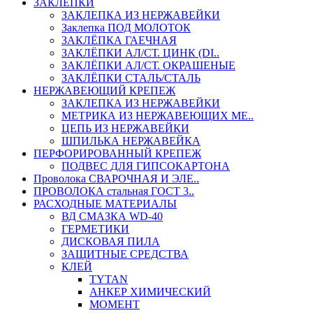
ЗАКЛЕПКИ
ЗАКЛЕПКА ИЗ НЕРЖАВЕЙКИ
Заклепка ПОД МОЛОТОК
ЗАКЛЁПКА ГАЕЧНАЯ
ЗАКЛЁПКИ АЛ/СТ. ЦИНК (DI..
ЗАКЛЁПКИ АЛ/СТ. ОКРАШЕНЫЕ
ЗАКЛЁПКИ СТАЛЬ/СТАЛЬ
НЕРЖАВЕЮЩИЙ КРЕПЕЖ
ЗАКЛЕПКА ИЗ НЕРЖАВЕЙКИ
МЕТРИКА ИЗ НЕРЖАВЕЮЩИХ МЕ..
ЦЕПЬ ИЗ НЕРЖАВЕЙКИ
ШПИЛЬКА НЕРЖАВЕЙКА
ПЕРФОРИРОВАННЫЙ КРЕПЕЖ
ПОДВЕС ДЛЯ ГИПСОКАРТОНА
Проволока СВАРОЧНАЯ И ЭЛЕ..
ПРОВОЛОКА стальная ГОСТ 3..
РАСХОДНЫЕ МАТЕРИАЛЫ
ВД СМАЗКА WD-40
ГЕРМЕТИКИ
ДИСКОВАЯ ПИЛА
ЗАЩИТНЫЕ СРЕДСТВА
КЛЕЙ
TYTAN
АНКЕР ХИМИЧЕСКИЙ
МОМЕНТ