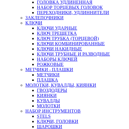
ГОЛОВКА УДЛИНЕННАЯ
НАБОР ТОРЦЕВЫХ ГОЛОВОК
ПЕРЕХОДНИКИ, УДЛИННИТЕЛИ
ЗАКЛЕПОЧНИКИ
КЛЮЧИ
КЛЮЧИ УДАРНЫЕ
КЛЮЧ ТРЕЩЕТКА
КЛЮЧ ТРУБКА (ТОРЦЕВОЙ)
КЛЮЧИ КОМБИНИРОВАННЫЕ
КЛЮЧИ НАКИДНЫЕ
КЛЮЧИ ТРУБНЫЕ И РАЗВОДНЫЕ
НАБОРЫ КЛЮЧЕЙ
РОЖКОВЫЕ
МЕТЧИКИ - ПЛАШКИ
МЕТЧИКИ
ПЛАШКА
МОЛОТКИ, КУВАЛДЫ, КИЯНКИ
ГВОЗДОДЕРЫ
КИЯНКИ
КУВАЛДЫ
МОЛОТКИ
НАБОР ИНСТРУМЕНТОВ
STELS
КЛЮЧИ, ГОЛОВКИ
ШАРОШКИ