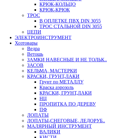
КРЮК-КОЛЬЦО
КРЮК-КРЮК
ТРОС
В ОПЛЕТКЕ ПВХ DIN 3055
ТРОС СТАЛЬНОЙ DIN 3055
ЦЕПИ
ЭЛЕКТРОИНСТРУМЕНТ
Хозтовары
Ведра
Ветошь
ЗАМКИ НАВЕСНЫЕ И НЕ ТОЛЬК..
ЗАСОВ
КЕЛЬМА, МАСТЕРКИ
КРАСКИ, ГРУНТ,ЛАКИ
Грунт по МЕТАЛЛУ
Краска аэрозоль
КРАСКИ, ГРУНТ,ЛАКИ
НЦ
ПРОПИТКА ПО ДЕРЕВУ
ПФ
ЛОПАТЫ
ЛОПАТЫ-СНЕГОВЫЕ, ЛЕДОРУБ..
МАЛЯРНЫЙ ИНСТРУМЕНТ
ВАЛИКИ
КИСТИ