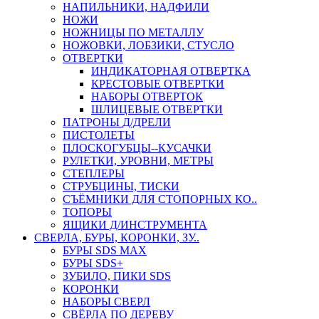
НАПИЛЬНИКИ, НАДФИЛИ
НОЖИ
НОЖНИЦЫ ПО МЕТАЛЛУ
НОЖОВКИ, ЛОБЗИКИ, СТУСЛО
ОТВЕРТКИ
ИНДИКАТОРНАЯ ОТВЕРТКА
КРЕСТОВЫЕ ОТВЕРТКИ
НАБОРЫ ОТВЕРТОК
ШЛИЦЕВЫЕ ОТВЕРТКИ
ПАТРОНЫ Д/ДРЕЛИ
ПИСТОЛЕТЫ
ПЛОСКОГУБЦЫ--КУСАЧКИ
РУЛЕТКИ, УРОВНИ, МЕТРЫ
СТЕПЛЕРЫ
СТРУБЦИНЫ, ТИСКИ
СЪЁМНИКИ ДЛЯ СТОПОРНЫХ КО..
ТОПОРЫ
ЯЩИКИ Д/ИНСТРУМЕНТА
СВЕРЛА, БУРЫ, КОРОНКИ, ЗУ..
БУРЫ SDS MAX
БУРЫ SDS+
ЗУБИЛО, ПИКИ SDS
КОРОНКИ
НАБОРЫ СВЕРЛ
СВЁРЛА ПО ДЕРЕВУ