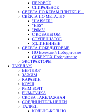
ПЕРОВОЕ
СПИРАЛЬНОЕ
СВЁРЛА ПО КЕРАМ.ПЛИТКЕ И ..
СВЁРЛА ПО МЕТАЛЛУ
"HAISSER"
"HSS"
"Р6М5"
С КОБАЛЬТОМ
СТУПЕНЧАТОЕ
УДЛИНЕННЫЕ
СВЁРЛА ПОБЕДИТОВЫЕ
ПО Волжский Победитовые
СИБЕРТЕХ Победитовые
ЭКСТРАКТОРЫ
ТАКЕЛАЖ
ВЕРТЛЮГ
ЗАЖИМ
КАРАБИН
КОУШ
РЫМ-БОЛТ
РЫМ-ГАЙКА
СКОБА ТАКЕЛАЖНАЯ
СОЕДИНИТЕЛЬ ЦЕПЕЙ
ТАЛРЕП
КОЛЬЦО-КОЛЬЦО