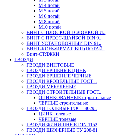
М 4 потай
М 5 потай
М 6 потай
М 8 потай
М10 потай
ВИНТ С ПЛОСКОЙ ГОЛОВКОЙ И..
ВИНТ С ПРЕСС-ШАЙБОЙ DIN 9..
ВИНТ УСТАНОВОЧНЫЙ DIN 91..
ВИНТ-КОНФИРМАТ, ВШ (ПОТАЙ..
Винт-СТЯЖКИ
ГВОЗДИ
ГВОЗДИ ВИНТОВЫЕ
ГВОЗДИ ЕРШЕНЫЕ ЦИНК
ГВОЗДИ ЕРШЕНЫЕ ЧЕРНЫЕ
ГВОЗДИ КРОВЕЛЬНЫЕ ГОСТ ..
ГВОЗДИ МЕБЕЛЬНЫЕ
ГВОЗДИ СТРОИТЕЛЬНЫЕ ГОСТ..
ОЦИНКОВАННЫЕ строительные
ЧЕРНЫЕ строительные
ГВОЗДИ ТОЛЕВЫЕ ГОСТ 4029..
ЦИНК толевые
ЧЕРНЫЕ толевые
ГВОЗДИ ФИНИШНЫЕ DIN 1152
ГВОЗДИ ШИФЕРНЫЕ ТУ 208-81