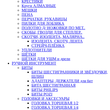
КРЕСТИКИ
Круги АЛМАЗНЫЕ
МЕШКИ
ПЕНА
ПЕРЧАТКИ, РУКАВИЦЫ
ПИЛКИ ДЛЯ ЛОБЗИКА
ПОЛОТНО Д/ НОЖОВКИ ПО МЕТ..
СКОБЫ, ГВОЗДИ ДЛЯ СТЕПЛЕР..
СКОТЧИ, ИЗОЛЕНТА, МАЛЯРНА..
ИЗОЛЕНТА, СКОТЧ, ЛЕНТА
СТРЕЙЧ-ПЛЁНКА
УПЛОТНИТЕЛИ
ЩЁТКИ
ЩЁТКИ ДЛЯ УШМ и дрели
РУЧНОЙ ИНСТРУМЕНТ
БИТЫ
БИТЫ ШЕСТИГРАННИКИ И ЗВЁЗДОЧКИ,
ШЛИЦ
АДАПТЕРЫ, ДЕРЖАТЕЛИ для бит
БИТА ШЕСТИГРАННАЯ
БИТЫ PHILIPS
БИТЫ POZI
ГОЛОВКИ И АКСЕСУАРЫ
ГОЛОВКА ТОРЦЕВАЯ 1/2
ГОЛОВКА ТОРЦЕВАЯ 1/4