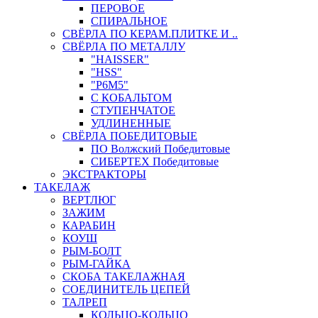
ПЕРОВОЕ
СПИРАЛЬНОЕ
СВЁРЛА ПО КЕРАМ.ПЛИТКЕ И ..
СВЁРЛА ПО МЕТАЛЛУ
"HAISSER"
"HSS"
"Р6М5"
С КОБАЛЬТОМ
СТУПЕНЧАТОЕ
УДЛИНЕННЫЕ
СВЁРЛА ПОБЕДИТОВЫЕ
ПО Волжский Победитовые
СИБЕРТЕХ Победитовые
ЭКСТРАКТОРЫ
ТАКЕЛАЖ
ВЕРТЛЮГ
ЗАЖИМ
КАРАБИН
КОУШ
РЫМ-БОЛТ
РЫМ-ГАЙКА
СКОБА ТАКЕЛАЖНАЯ
СОЕДИНИТЕЛЬ ЦЕПЕЙ
ТАЛРЕП
КОЛЬЦО-КОЛЬЦО