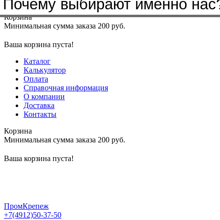
Почему выбирают именно нас
Меню
+7(4912)50-37-50
sbit@krep62.ru
Корзина
Минимальная сумма заказа 200 руб.
Ваша корзина пуста!
Каталог
Калькулятор
Оплата
Справочная информация
О компании
Доставка
Контакты
Корзина
Минимальная сумма заказа 200 руб.
Ваша корзина пуста!
ПромКрепеж
+7(4912)50-37-50