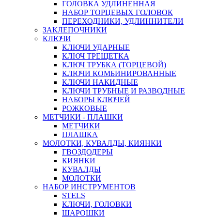
ГОЛОВКА УДЛИНЕННАЯ
НАБОР ТОРЦЕВЫХ ГОЛОВОК
ПЕРЕХОДНИКИ, УДЛИННИТЕЛИ
ЗАКЛЕПОЧНИКИ
КЛЮЧИ
КЛЮЧИ УДАРНЫЕ
КЛЮЧ ТРЕЩЕТКА
КЛЮЧ ТРУБКА (ТОРЦЕВОЙ)
КЛЮЧИ КОМБИНИРОВАННЫЕ
КЛЮЧИ НАКИДНЫЕ
КЛЮЧИ ТРУБНЫЕ И РАЗВОДНЫЕ
НАБОРЫ КЛЮЧЕЙ
РОЖКОВЫЕ
МЕТЧИКИ - ПЛАШКИ
МЕТЧИКИ
ПЛАШКА
МОЛОТКИ, КУВАЛДЫ, КИЯНКИ
ГВОЗДОДЕРЫ
КИЯНКИ
КУВАЛДЫ
МОЛОТКИ
НАБОР ИНСТРУМЕНТОВ
STELS
КЛЮЧИ, ГОЛОВКИ
ШАРОШКИ