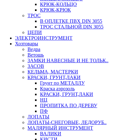
КРЮК-КОЛЬЦО
КРЮК-КРЮК
ТРОС
В ОПЛЕТКЕ ПВХ DIN 3055
ТРОС СТАЛЬНОЙ DIN 3055
ЦЕПИ
ЭЛЕКТРОИНСТРУМЕНТ
Хозтовары
Ведра
Ветошь
ЗАМКИ НАВЕСНЫЕ И НЕ ТОЛЬК..
ЗАСОВ
КЕЛЬМА, МАСТЕРКИ
КРАСКИ, ГРУНТ,ЛАКИ
Грунт по МЕТАЛЛУ
Краска аэрозоль
КРАСКИ, ГРУНТ,ЛАКИ
НЦ
ПРОПИТКА ПО ДЕРЕВУ
ПФ
ЛОПАТЫ
ЛОПАТЫ-СНЕГОВЫЕ, ЛЕДОРУБ..
МАЛЯРНЫЙ ИНСТРУМЕНТ
ВАЛИКИ
КИСТИ