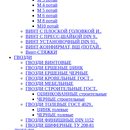
М 4 потай
М 5 потай
М 6 потай
М 8 потай
М10 потай
ВИНТ С ПЛОСКОЙ ГОЛОВКОЙ И..
ВИНТ С ПРЕСС-ШАЙБОЙ DIN 9..
ВИНТ УСТАНОВОЧНЫЙ DIN 91..
ВИНТ-КОНФИРМАТ, ВШ (ПОТАЙ..
Винт-СТЯЖКИ
ГВОЗДИ
ГВОЗДИ ВИНТОВЫЕ
ГВОЗДИ ЕРШЕНЫЕ ЦИНК
ГВОЗДИ ЕРШЕНЫЕ ЧЕРНЫЕ
ГВОЗДИ КРОВЕЛЬНЫЕ ГОСТ ..
ГВОЗДИ МЕБЕЛЬНЫЕ
ГВОЗДИ СТРОИТЕЛЬНЫЕ ГОСТ..
ОЦИНКОВАННЫЕ строительные
ЧЕРНЫЕ строительные
ГВОЗДИ ТОЛЕВЫЕ ГОСТ 4029..
ЦИНК толевые
ЧЕРНЫЕ толевые
ГВОЗДИ ФИНИШНЫЕ DIN 1152
ГВОЗДИ ШИФЕРНЫЕ ТУ 208-81