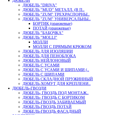
ДЮБЕЛИ
ДЮБЕЛЬ "DRIVA"
ДЮБЕЛЬ "MUD" МЕТАЛЛ. (В П..
ДЮБЕЛЬ "ZUM" ТРЕХРАСПОРНЫ..
ДЮБЕЛЬ "ZUM" УНИВЕРСАЛЬНЫ..
БОРТИК (оранжевые)
ПОТАЙ (оранжевые)
ДЮБЕЛЬ "БАБОЧКА"
ДЮБЕЛЬ "МOLLI"
МОЛЛИ
МОЛЛИ С ПРЯМЫМ КРЮКОМ
ДЮБЕЛЬ ДЛЯ ИЗОЛЯЦИИ
ДЮБЕЛЬ ДЛЯ ПЕНОБЛОКА
ДЮБЕЛЬ НЕЙЛОНОВЫЙ
ДЮБЕЛЬ С УСАМИ
ДЮБЕЛЬ С УСАМИ И ШИПАМИ (..
ДЮБЕЛЬ С ШИПАМИ
ДЮБЕЛЬ СКЛАДНОЙ ПРУЖИННЫЙ
ДЮБЕЛЬ-ХОМУТ ДЛЯ КРЕПЛЕНИ..
ДЮБЕЛЬ-ГВОЗДИ
ДЮБЕЛЬ- ГВОЗДЬ ПОД МОНТАЖ..
ДЮБЕЛЬ- ГВОЗДЬ С БОРТИКОМ
ДЮБЕЛЬ-ГВОЗДЬ ЗАБИВАЕМЫЙ
ДЮБЕЛЬ-ГВОЗДЬ ПОТАЙ
ДЮБЕЛЬ-ГВОЗДЬ ФАСАДНЫЙ