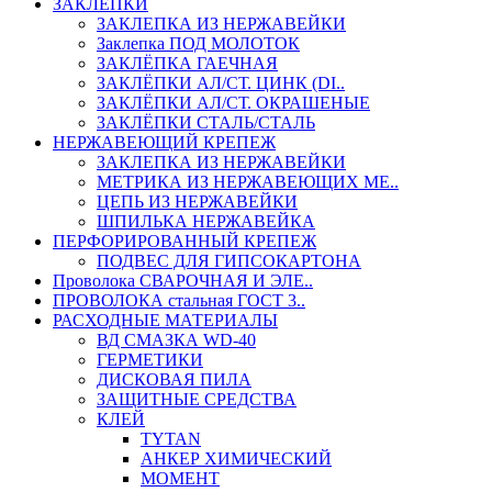
ЗАКЛЕПКИ
ЗАКЛЕПКА ИЗ НЕРЖАВЕЙКИ
Заклепка ПОД МОЛОТОК
ЗАКЛЁПКА ГАЕЧНАЯ
ЗАКЛЁПКИ АЛ/СТ. ЦИНК (DI..
ЗАКЛЁПКИ АЛ/СТ. ОКРАШЕНЫЕ
ЗАКЛЁПКИ СТАЛЬ/СТАЛЬ
НЕРЖАВЕЮЩИЙ КРЕПЕЖ
ЗАКЛЕПКА ИЗ НЕРЖАВЕЙКИ
МЕТРИКА ИЗ НЕРЖАВЕЮЩИХ МЕ..
ЦЕПЬ ИЗ НЕРЖАВЕЙКИ
ШПИЛЬКА НЕРЖАВЕЙКА
ПЕРФОРИРОВАННЫЙ КРЕПЕЖ
ПОДВЕС ДЛЯ ГИПСОКАРТОНА
Проволока СВАРОЧНАЯ И ЭЛЕ..
ПРОВОЛОКА стальная ГОСТ 3..
РАСХОДНЫЕ МАТЕРИАЛЫ
ВД СМАЗКА WD-40
ГЕРМЕТИКИ
ДИСКОВАЯ ПИЛА
ЗАЩИТНЫЕ СРЕДСТВА
КЛЕЙ
TYTAN
АНКЕР ХИМИЧЕСКИЙ
МОМЕНТ