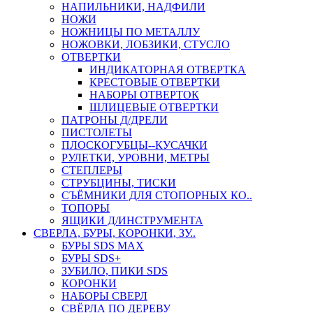
НАПИЛЬНИКИ, НАДФИЛИ
НОЖИ
НОЖНИЦЫ ПО МЕТАЛЛУ
НОЖОВКИ, ЛОБЗИКИ, СТУСЛО
ОТВЕРТКИ
ИНДИКАТОРНАЯ ОТВЕРТКА
КРЕСТОВЫЕ ОТВЕРТКИ
НАБОРЫ ОТВЕРТОК
ШЛИЦЕВЫЕ ОТВЕРТКИ
ПАТРОНЫ Д/ДРЕЛИ
ПИСТОЛЕТЫ
ПЛОСКОГУБЦЫ--КУСАЧКИ
РУЛЕТКИ, УРОВНИ, МЕТРЫ
СТЕПЛЕРЫ
СТРУБЦИНЫ, ТИСКИ
СЪЁМНИКИ ДЛЯ СТОПОРНЫХ КО..
ТОПОРЫ
ЯЩИКИ Д/ИНСТРУМЕНТА
СВЕРЛА, БУРЫ, КОРОНКИ, ЗУ..
БУРЫ SDS MAX
БУРЫ SDS+
ЗУБИЛО, ПИКИ SDS
КОРОНКИ
НАБОРЫ СВЕРЛ
СВЁРЛА ПО ДЕРЕВУ