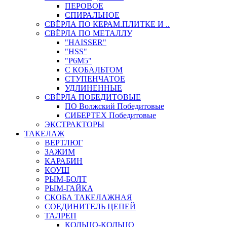
ПЕРОВОЕ
СПИРАЛЬНОЕ
СВЁРЛА ПО КЕРАМ.ПЛИТКЕ И ..
СВЁРЛА ПО МЕТАЛЛУ
"HAISSER"
"HSS"
"Р6М5"
С КОБАЛЬТОМ
СТУПЕНЧАТОЕ
УДЛИНЕННЫЕ
СВЁРЛА ПОБЕДИТОВЫЕ
ПО Волжский Победитовые
СИБЕРТЕХ Победитовые
ЭКСТРАКТОРЫ
ТАКЕЛАЖ
ВЕРТЛЮГ
ЗАЖИМ
КАРАБИН
КОУШ
РЫМ-БОЛТ
РЫМ-ГАЙКА
СКОБА ТАКЕЛАЖНАЯ
СОЕДИНИТЕЛЬ ЦЕПЕЙ
ТАЛРЕП
КОЛЬЦО-КОЛЬЦО