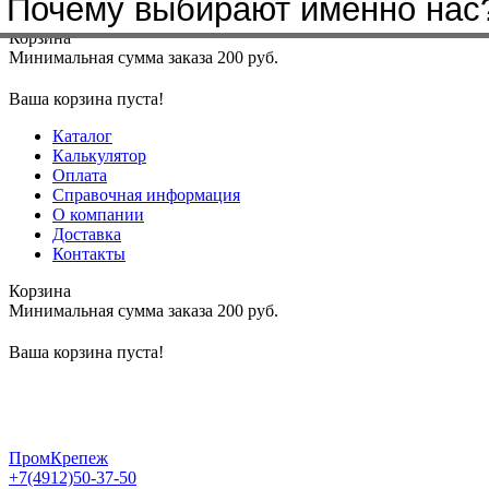
Почему выбирают именно нас
Меню
+7(4912)50-37-50
sbit@krep62.ru
Корзина
Минимальная сумма заказа 200 руб.
Ваша корзина пуста!
Каталог
Калькулятор
Оплата
Справочная информация
О компании
Доставка
Контакты
Корзина
Минимальная сумма заказа 200 руб.
Ваша корзина пуста!
ПромКрепеж
+7(4912)50-37-50