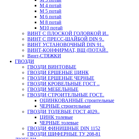
М 4 потай
М 5 потай
М 6 потай
М 8 потай
М10 потай
ВИНТ С ПЛОСКОЙ ГОЛОВКОЙ И..
ВИНТ С ПРЕСС-ШАЙБОЙ DIN 9..
ВИНТ УСТАНОВОЧНЫЙ DIN 91..
ВИНТ-КОНФИРМАТ, ВШ (ПОТАЙ..
Винт-СТЯЖКИ
ГВОЗДИ
ГВОЗДИ ВИНТОВЫЕ
ГВОЗДИ ЕРШЕНЫЕ ЦИНК
ГВОЗДИ ЕРШЕНЫЕ ЧЕРНЫЕ
ГВОЗДИ КРОВЕЛЬНЫЕ ГОСТ ..
ГВОЗДИ МЕБЕЛЬНЫЕ
ГВОЗДИ СТРОИТЕЛЬНЫЕ ГОСТ..
ОЦИНКОВАННЫЕ строительные
ЧЕРНЫЕ строительные
ГВОЗДИ ТОЛЕВЫЕ ГОСТ 4029..
ЦИНК толевые
ЧЕРНЫЕ толевые
ГВОЗДИ ФИНИШНЫЕ DIN 1152
ГВОЗДИ ШИФЕРНЫЕ ТУ 208-81