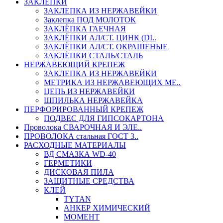
ЗАКЛЕПКИ
ЗАКЛЕПКА ИЗ НЕРЖАВЕЙКИ
Заклепка ПОД МОЛОТОК
ЗАКЛЁПКА ГАЕЧНАЯ
ЗАКЛЁПКИ АЛ/СТ. ЦИНК (DI..
ЗАКЛЁПКИ АЛ/СТ. ОКРАШЕНЫЕ
ЗАКЛЁПКИ СТАЛЬ/СТАЛЬ
НЕРЖАВЕЮЩИЙ КРЕПЕЖ
ЗАКЛЕПКА ИЗ НЕРЖАВЕЙКИ
МЕТРИКА ИЗ НЕРЖАВЕЮЩИХ МЕ..
ЦЕПЬ ИЗ НЕРЖАВЕЙКИ
ШПИЛЬКА НЕРЖАВЕЙКА
ПЕРФОРИРОВАННЫЙ КРЕПЕЖ
ПОДВЕС ДЛЯ ГИПСОКАРТОНА
Проволока СВАРОЧНАЯ И ЭЛЕ..
ПРОВОЛОКА стальная ГОСТ 3..
РАСХОДНЫЕ МАТЕРИАЛЫ
ВД СМАЗКА WD-40
ГЕРМЕТИКИ
ДИСКОВАЯ ПИЛА
ЗАЩИТНЫЕ СРЕДСТВА
КЛЕЙ
TYTAN
АНКЕР ХИМИЧЕСКИЙ
МОМЕНТ