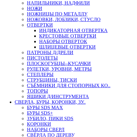
НАПИЛЬНИКИ, НАДФИЛИ
НОЖИ
НОЖНИЦЫ ПО МЕТАЛЛУ
НОЖОВКИ, ЛОБЗИКИ, СТУСЛО
ОТВЕРТКИ
ИНДИКАТОРНАЯ ОТВЕРТКА
КРЕСТОВЫЕ ОТВЕРТКИ
НАБОРЫ ОТВЕРТОК
ШЛИЦЕВЫЕ ОТВЕРТКИ
ПАТРОНЫ Д/ДРЕЛИ
ПИСТОЛЕТЫ
ПЛОСКОГУБЦЫ--КУСАЧКИ
РУЛЕТКИ, УРОВНИ, МЕТРЫ
СТЕПЛЕРЫ
СТРУБЦИНЫ, ТИСКИ
СЪЁМНИКИ ДЛЯ СТОПОРНЫХ КО..
ТОПОРЫ
ЯЩИКИ Д/ИНСТРУМЕНТА
СВЕРЛА, БУРЫ, КОРОНКИ, ЗУ..
БУРЫ SDS MAX
БУРЫ SDS+
ЗУБИЛО, ПИКИ SDS
КОРОНКИ
НАБОРЫ СВЕРЛ
СВЁРЛА ПО ДЕРЕВУ