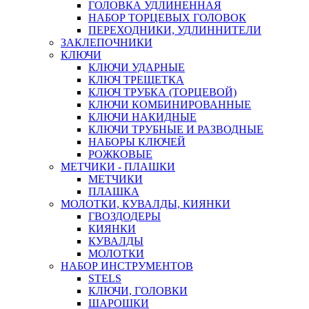
ГОЛОВКА УДЛИНЕННАЯ
НАБОР ТОРЦЕВЫХ ГОЛОВОК
ПЕРЕХОДНИКИ, УДЛИННИТЕЛИ
ЗАКЛЕПОЧНИКИ
КЛЮЧИ
КЛЮЧИ УДАРНЫЕ
КЛЮЧ ТРЕЩЕТКА
КЛЮЧ ТРУБКА (ТОРЦЕВОЙ)
КЛЮЧИ КОМБИНИРОВАННЫЕ
КЛЮЧИ НАКИДНЫЕ
КЛЮЧИ ТРУБНЫЕ И РАЗВОДНЫЕ
НАБОРЫ КЛЮЧЕЙ
РОЖКОВЫЕ
МЕТЧИКИ - ПЛАШКИ
МЕТЧИКИ
ПЛАШКА
МОЛОТКИ, КУВАЛДЫ, КИЯНКИ
ГВОЗДОДЕРЫ
КИЯНКИ
КУВАЛДЫ
МОЛОТКИ
НАБОР ИНСТРУМЕНТОВ
STELS
КЛЮЧИ, ГОЛОВКИ
ШАРОШКИ