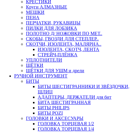
КРЕСТИКИ
Круги АЛМАЗНЫЕ
МЕШКИ
ПЕНА
ПЕРЧАТКИ, РУКАВИЦЫ
ПИЛКИ ДЛЯ ЛОБЗИКА
ПОЛОТНО Д/ НОЖОВКИ ПО МЕТ..
СКОБЫ, ГВОЗДИ ДЛЯ СТЕПЛЕР..
СКОТЧИ, ИЗОЛЕНТА, МАЛЯРНА..
ИЗОЛЕНТА, СКОТЧ, ЛЕНТА
СТРЕЙЧ-ПЛЁНКА
УПЛОТНИТЕЛИ
ЩЁТКИ
ЩЁТКИ ДЛЯ УШМ и дрели
РУЧНОЙ ИНСТРУМЕНТ
БИТЫ
БИТЫ ШЕСТИГРАННИКИ И ЗВЁЗДОЧКИ,
ШЛИЦ
АДАПТЕРЫ, ДЕРЖАТЕЛИ для бит
БИТА ШЕСТИГРАННАЯ
БИТЫ PHILIPS
БИТЫ POZI
ГОЛОВКИ И АКСЕСУАРЫ
ГОЛОВКА ТОРЦЕВАЯ 1/2
ГОЛОВКА ТОРЦЕВАЯ 1/4