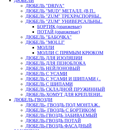
ДЮБЕЛИ
ДЮБЕЛЬ "DRIVA"
ДЮБЕЛЬ "MUD" МЕТАЛЛ. (В П..
ДЮБЕЛЬ "ZUM" ТРЕХРАСПОРНЫ..
ДЮБЕЛЬ "ZUM" УНИВЕРСАЛЬНЫ..
БОРТИК (оранжевые)
ПОТАЙ (оранжевые)
ДЮБЕЛЬ "БАБОЧКА"
ДЮБЕЛЬ "МOLLI"
МОЛЛИ
МОЛЛИ С ПРЯМЫМ КРЮКОМ
ДЮБЕЛЬ ДЛЯ ИЗОЛЯЦИИ
ДЮБЕЛЬ ДЛЯ ПЕНОБЛОКА
ДЮБЕЛЬ НЕЙЛОНОВЫЙ
ДЮБЕЛЬ С УСАМИ
ДЮБЕЛЬ С УСАМИ И ШИПАМИ (..
ДЮБЕЛЬ С ШИПАМИ
ДЮБЕЛЬ СКЛАДНОЙ ПРУЖИННЫЙ
ДЮБЕЛЬ-ХОМУТ ДЛЯ КРЕПЛЕНИ..
ДЮБЕЛЬ-ГВОЗДИ
ДЮБЕЛЬ- ГВОЗДЬ ПОД МОНТАЖ..
ДЮБЕЛЬ- ГВОЗДЬ С БОРТИКОМ
ДЮБЕЛЬ-ГВОЗДЬ ЗАБИВАЕМЫЙ
ДЮБЕЛЬ-ГВОЗДЬ ПОТАЙ
ДЮБЕЛЬ-ГВОЗДЬ ФАСАДНЫЙ