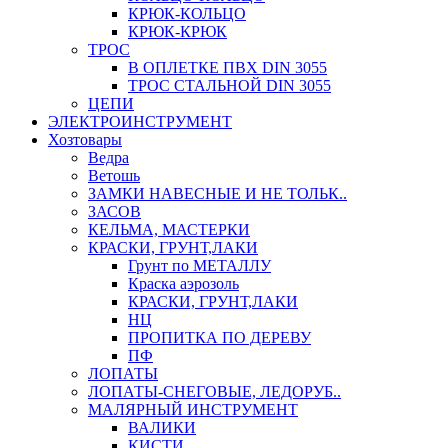
КРЮК-КОЛЬЦО
КРЮК-КРЮК
ТРОС
В ОПЛЕТКЕ ПВХ DIN 3055
ТРОС СТАЛЬНОЙ DIN 3055
ЦЕПИ
ЭЛЕКТРОИНСТРУМЕНТ
Хозтовары
Ведра
Ветошь
ЗАМКИ НАВЕСНЫЕ И НЕ ТОЛЬК..
ЗАСОВ
КЕЛЬМА, МАСТЕРКИ
КРАСКИ, ГРУНТ,ЛАКИ
Грунт по МЕТАЛЛУ
Краска аэрозоль
КРАСКИ, ГРУНТ,ЛАКИ
НЦ
ПРОПИТКА ПО ДЕРЕВУ
ПФ
ЛОПАТЫ
ЛОПАТЫ-СНЕГОВЫЕ, ЛЕДОРУБ..
МАЛЯРНЫЙ ИНСТРУМЕНТ
ВАЛИКИ
КИСТИ