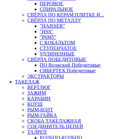
ПЕРОВОЕ
СПИРАЛЬНОЕ
СВЁРЛА ПО КЕРАМ.ПЛИТКЕ И ..
СВЁРЛА ПО МЕТАЛЛУ
"HAISSER"
"HSS"
"Р6М5"
С КОБАЛЬТОМ
СТУПЕНЧАТОЕ
УДЛИНЕННЫЕ
СВЁРЛА ПОБЕДИТОВЫЕ
ПО Волжский Победитовые
СИБЕРТЕХ Победитовые
ЭКСТРАКТОРЫ
ТАКЕЛАЖ
ВЕРТЛЮГ
ЗАЖИМ
КАРАБИН
КОУШ
РЫМ-БОЛТ
РЫМ-ГАЙКА
СКОБА ТАКЕЛАЖНАЯ
СОЕДИНИТЕЛЬ ЦЕПЕЙ
ТАЛРЕП
КОЛЬЦО-КОЛЬЦО