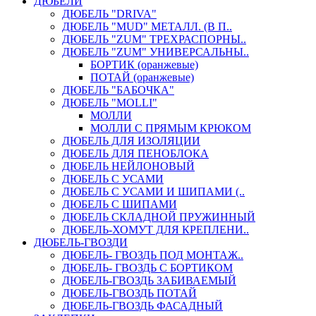
ДЮБЕЛИ
ДЮБЕЛЬ "DRIVA"
ДЮБЕЛЬ "MUD" МЕТАЛЛ. (В П..
ДЮБЕЛЬ "ZUM" ТРЕХРАСПОРНЫ..
ДЮБЕЛЬ "ZUM" УНИВЕРСАЛЬНЫ..
БОРТИК (оранжевые)
ПОТАЙ (оранжевые)
ДЮБЕЛЬ "БАБОЧКА"
ДЮБЕЛЬ "МOLLI"
МОЛЛИ
МОЛЛИ С ПРЯМЫМ КРЮКОМ
ДЮБЕЛЬ ДЛЯ ИЗОЛЯЦИИ
ДЮБЕЛЬ ДЛЯ ПЕНОБЛОКА
ДЮБЕЛЬ НЕЙЛОНОВЫЙ
ДЮБЕЛЬ С УСАМИ
ДЮБЕЛЬ С УСАМИ И ШИПАМИ (..
ДЮБЕЛЬ С ШИПАМИ
ДЮБЕЛЬ СКЛАДНОЙ ПРУЖИННЫЙ
ДЮБЕЛЬ-ХОМУТ ДЛЯ КРЕПЛЕНИ..
ДЮБЕЛЬ-ГВОЗДИ
ДЮБЕЛЬ- ГВОЗДЬ ПОД МОНТАЖ..
ДЮБЕЛЬ- ГВОЗДЬ С БОРТИКОМ
ДЮБЕЛЬ-ГВОЗДЬ ЗАБИВАЕМЫЙ
ДЮБЕЛЬ-ГВОЗДЬ ПОТАЙ
ДЮБЕЛЬ-ГВОЗДЬ ФАСАДНЫЙ