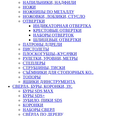
НАПИЛЬНИКИ, НАДФИЛИ
НОЖИ
НОЖНИЦЫ ПО МЕТАЛЛУ
НОЖОВКИ, ЛОБЗИКИ, СТУСЛО
ОТВЕРТКИ
ИНДИКАТОРНАЯ ОТВЕРТКА
КРЕСТОВЫЕ ОТВЕРТКИ
НАБОРЫ ОТВЕРТОК
ШЛИЦЕВЫЕ ОТВЕРТКИ
ПАТРОНЫ Д/ДРЕЛИ
ПИСТОЛЕТЫ
ПЛОСКОГУБЦЫ--КУСАЧКИ
РУЛЕТКИ, УРОВНИ, МЕТРЫ
СТЕПЛЕРЫ
СТРУБЦИНЫ, ТИСКИ
СЪЁМНИКИ ДЛЯ СТОПОРНЫХ КО..
ТОПОРЫ
ЯЩИКИ Д/ИНСТРУМЕНТА
СВЕРЛА, БУРЫ, КОРОНКИ, ЗУ..
БУРЫ SDS MAX
БУРЫ SDS+
ЗУБИЛО, ПИКИ SDS
КОРОНКИ
НАБОРЫ СВЕРЛ
СВЁРЛА ПО ДЕРЕВУ