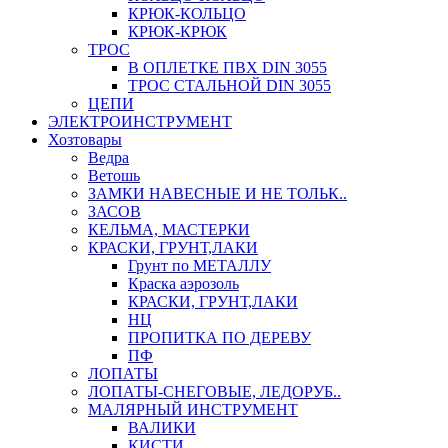
КРЮК-КОЛЬЦО
КРЮК-КРЮК
ТРОС
В ОПЛЕТКЕ ПВХ DIN 3055
ТРОС СТАЛЬНОЙ DIN 3055
ЦЕПИ
ЭЛЕКТРОИНСТРУМЕНТ
Хозтовары
Ведра
Ветошь
ЗАМКИ НАВЕСНЫЕ И НЕ ТОЛЬК..
ЗАСОВ
КЕЛЬМА, МАСТЕРКИ
КРАСКИ, ГРУНТ,ЛАКИ
Грунт по МЕТАЛЛУ
Краска аэрозоль
КРАСКИ, ГРУНТ,ЛАКИ
НЦ
ПРОПИТКА ПО ДЕРЕВУ
ПФ
ЛОПАТЫ
ЛОПАТЫ-СНЕГОВЫЕ, ЛЕДОРУБ..
МАЛЯРНЫЙ ИНСТРУМЕНТ
ВАЛИКИ
КИСТИ