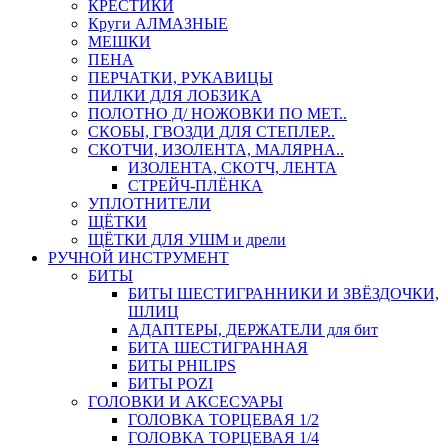
КРЕСТИКИ
Круги АЛМАЗНЫЕ
МЕШКИ
ПЕНА
ПЕРЧАТКИ, РУКАВИЦЫ
ПИЛКИ ДЛЯ ЛОБЗИКА
ПОЛОТНО Д/ НОЖОВКИ ПО МЕТ..
СКОБЫ, ГВОЗДИ ДЛЯ СТЕПЛЕР..
СКОТЧИ, ИЗОЛЕНТА, МАЛЯРНА..
ИЗОЛЕНТА, СКОТЧ, ЛЕНТА
СТРЕЙЧ-ПЛЁНКА
УПЛОТНИТЕЛИ
ЩЁТКИ
ЩЁТКИ ДЛЯ УШМ и дрели
РУЧНОЙ ИНСТРУМЕНТ
БИТЫ
БИТЫ ШЕСТИГРАННИКИ И ЗВЁЗДОЧКИ,
ШЛИЦ
АДАПТЕРЫ, ДЕРЖАТЕЛИ для бит
БИТА ШЕСТИГРАННАЯ
БИТЫ PHILIPS
БИТЫ POZI
ГОЛОВКИ И АКСЕСУАРЫ
ГОЛОВКА ТОРЦЕВАЯ 1/2
ГОЛОВКА ТОРЦЕВАЯ 1/4