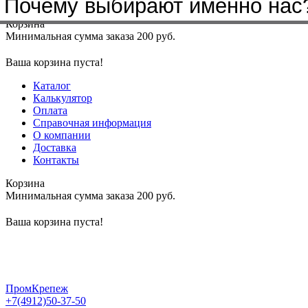
Почему выбирают именно нас
Меню
+7(4912)50-37-50
sbit@krep62.ru
Корзина
Минимальная сумма заказа 200 руб.
Ваша корзина пуста!
Каталог
Калькулятор
Оплата
Справочная информация
О компании
Доставка
Контакты
Корзина
Минимальная сумма заказа 200 руб.
Ваша корзина пуста!
ПромКрепеж
+7(4912)50-37-50