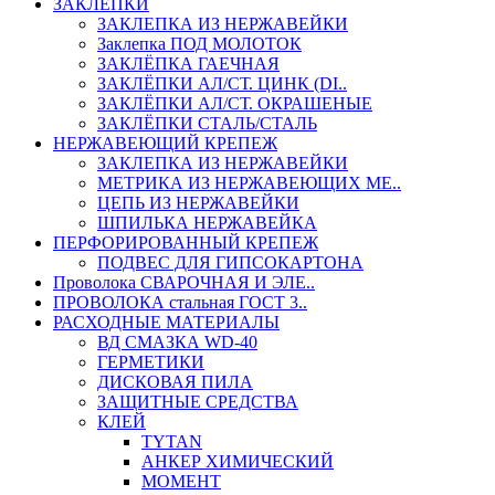
ЗАКЛЕПКИ
ЗАКЛЕПКА ИЗ НЕРЖАВЕЙКИ
Заклепка ПОД МОЛОТОК
ЗАКЛЁПКА ГАЕЧНАЯ
ЗАКЛЁПКИ АЛ/СТ. ЦИНК (DI..
ЗАКЛЁПКИ АЛ/СТ. ОКРАШЕНЫЕ
ЗАКЛЁПКИ СТАЛЬ/СТАЛЬ
НЕРЖАВЕЮЩИЙ КРЕПЕЖ
ЗАКЛЕПКА ИЗ НЕРЖАВЕЙКИ
МЕТРИКА ИЗ НЕРЖАВЕЮЩИХ МЕ..
ЦЕПЬ ИЗ НЕРЖАВЕЙКИ
ШПИЛЬКА НЕРЖАВЕЙКА
ПЕРФОРИРОВАННЫЙ КРЕПЕЖ
ПОДВЕС ДЛЯ ГИПСОКАРТОНА
Проволока СВАРОЧНАЯ И ЭЛЕ..
ПРОВОЛОКА стальная ГОСТ 3..
РАСХОДНЫЕ МАТЕРИАЛЫ
ВД СМАЗКА WD-40
ГЕРМЕТИКИ
ДИСКОВАЯ ПИЛА
ЗАЩИТНЫЕ СРЕДСТВА
КЛЕЙ
TYTAN
АНКЕР ХИМИЧЕСКИЙ
МОМЕНТ