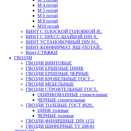
М 4 потай
М 5 потай
М 6 потай
М 8 потай
М10 потай
ВИНТ С ПЛОСКОЙ ГОЛОВКОЙ И..
ВИНТ С ПРЕСС-ШАЙБОЙ DIN 9..
ВИНТ УСТАНОВОЧНЫЙ DIN 91..
ВИНТ-КОНФИРМАТ, ВШ (ПОТАЙ..
Винт-СТЯЖКИ
ГВОЗДИ
ГВОЗДИ ВИНТОВЫЕ
ГВОЗДИ ЕРШЕНЫЕ ЦИНК
ГВОЗДИ ЕРШЕНЫЕ ЧЕРНЫЕ
ГВОЗДИ КРОВЕЛЬНЫЕ ГОСТ ..
ГВОЗДИ МЕБЕЛЬНЫЕ
ГВОЗДИ СТРОИТЕЛЬНЫЕ ГОСТ..
ОЦИНКОВАННЫЕ строительные
ЧЕРНЫЕ строительные
ГВОЗДИ ТОЛЕВЫЕ ГОСТ 4029..
ЦИНК толевые
ЧЕРНЫЕ толевые
ГВОЗДИ ФИНИШНЫЕ DIN 1152
ГВОЗДИ ШИФЕРНЫЕ ТУ 208-81