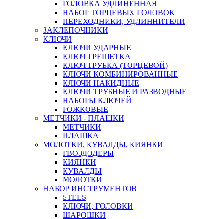
ГОЛОВКА УДЛИНЕННАЯ
НАБОР ТОРЦЕВЫХ ГОЛОВОК
ПЕРЕХОДНИКИ, УДЛИННИТЕЛИ
ЗАКЛЕПОЧНИКИ
КЛЮЧИ
КЛЮЧИ УДАРНЫЕ
КЛЮЧ ТРЕЩЕТКА
КЛЮЧ ТРУБКА (ТОРЦЕВОЙ)
КЛЮЧИ КОМБИНИРОВАННЫЕ
КЛЮЧИ НАКИДНЫЕ
КЛЮЧИ ТРУБНЫЕ И РАЗВОДНЫЕ
НАБОРЫ КЛЮЧЕЙ
РОЖКОВЫЕ
МЕТЧИКИ - ПЛАШКИ
МЕТЧИКИ
ПЛАШКА
МОЛОТКИ, КУВАЛДЫ, КИЯНКИ
ГВОЗДОДЕРЫ
КИЯНКИ
КУВАЛДЫ
МОЛОТКИ
НАБОР ИНСТРУМЕНТОВ
STELS
КЛЮЧИ, ГОЛОВКИ
ШАРОШКИ