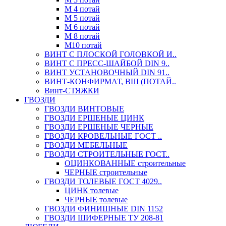
М 4 потай
М 5 потай
М 6 потай
М 8 потай
М10 потай
ВИНТ С ПЛОСКОЙ ГОЛОВКОЙ И..
ВИНТ С ПРЕСС-ШАЙБОЙ DIN 9..
ВИНТ УСТАНОВОЧНЫЙ DIN 91..
ВИНТ-КОНФИРМАТ, ВШ (ПОТАЙ..
Винт-СТЯЖКИ
ГВОЗДИ
ГВОЗДИ ВИНТОВЫЕ
ГВОЗДИ ЕРШЕНЫЕ ЦИНК
ГВОЗДИ ЕРШЕНЫЕ ЧЕРНЫЕ
ГВОЗДИ КРОВЕЛЬНЫЕ ГОСТ ..
ГВОЗДИ МЕБЕЛЬНЫЕ
ГВОЗДИ СТРОИТЕЛЬНЫЕ ГОСТ..
ОЦИНКОВАННЫЕ строительные
ЧЕРНЫЕ строительные
ГВОЗДИ ТОЛЕВЫЕ ГОСТ 4029..
ЦИНК толевые
ЧЕРНЫЕ толевые
ГВОЗДИ ФИНИШНЫЕ DIN 1152
ГВОЗДИ ШИФЕРНЫЕ ТУ 208-81