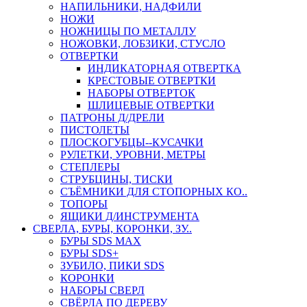
НАПИЛЬНИКИ, НАДФИЛИ
НОЖИ
НОЖНИЦЫ ПО МЕТАЛЛУ
НОЖОВКИ, ЛОБЗИКИ, СТУСЛО
ОТВЕРТКИ
ИНДИКАТОРНАЯ ОТВЕРТКА
КРЕСТОВЫЕ ОТВЕРТКИ
НАБОРЫ ОТВЕРТОК
ШЛИЦЕВЫЕ ОТВЕРТКИ
ПАТРОНЫ Д/ДРЕЛИ
ПИСТОЛЕТЫ
ПЛОСКОГУБЦЫ--КУСАЧКИ
РУЛЕТКИ, УРОВНИ, МЕТРЫ
СТЕПЛЕРЫ
СТРУБЦИНЫ, ТИСКИ
СЪЁМНИКИ ДЛЯ СТОПОРНЫХ КО..
ТОПОРЫ
ЯЩИКИ Д/ИНСТРУМЕНТА
СВЕРЛА, БУРЫ, КОРОНКИ, ЗУ..
БУРЫ SDS MAX
БУРЫ SDS+
ЗУБИЛО, ПИКИ SDS
КОРОНКИ
НАБОРЫ СВЕРЛ
СВЁРЛА ПО ДЕРЕВУ