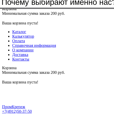
Почему выбирают именно нас
Меню
+7(4912)50-37-50
sbit@krep62.ru
Корзина
Минимальная сумма заказа 200 руб.
Ваша корзина пуста!
Каталог
Калькулятор
Оплата
Справочная информация
О компании
Доставка
Контакты
Корзина
Минимальная сумма заказа 200 руб.
Ваша корзина пуста!
ПромКрепеж
+7(4912)50-37-50