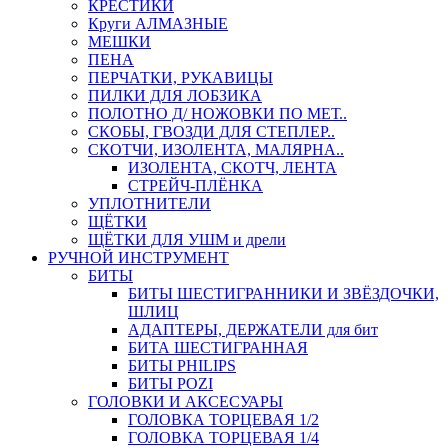
КРЕСТИКИ
Круги АЛМАЗНЫЕ
МЕШКИ
ПЕНА
ПЕРЧАТКИ, РУКАВИЦЫ
ПИЛКИ ДЛЯ ЛОБЗИКА
ПОЛОТНО Д/ НОЖОВКИ ПО МЕТ..
СКОБЫ, ГВОЗДИ ДЛЯ СТЕПЛЕР..
СКОТЧИ, ИЗОЛЕНТА, МАЛЯРНА..
ИЗОЛЕНТА, СКОТЧ, ЛЕНТА
СТРЕЙЧ-ПЛЁНКА
УПЛОТНИТЕЛИ
ЩЁТКИ
ЩЁТКИ ДЛЯ УШМ и дрели
РУЧНОЙ ИНСТРУМЕНТ
БИТЫ
БИТЫ ШЕСТИГРАННИКИ И ЗВЁЗДОЧКИ,
ШЛИЦ
АДАПТЕРЫ, ДЕРЖАТЕЛИ для бит
БИТА ШЕСТИГРАННАЯ
БИТЫ PHILIPS
БИТЫ POZI
ГОЛОВКИ И АКСЕСУАРЫ
ГОЛОВКА ТОРЦЕВАЯ 1/2
ГОЛОВКА ТОРЦЕВАЯ 1/4