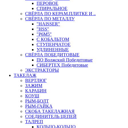
ПЕРОВОЕ
СПИРАЛЬНОЕ
СВЁРЛА ПО КЕРАМ.ПЛИТКЕ И ..
СВЁРЛА ПО МЕТАЛЛУ
"HAISSER"
"HSS"
"Р6М5"
С КОБАЛЬТОМ
СТУПЕНЧАТОЕ
УДЛИНЕННЫЕ
СВЁРЛА ПОБЕДИТОВЫЕ
ПО Волжский Победитовые
СИБЕРТЕХ Победитовые
ЭКСТРАКТОРЫ
ТАКЕЛАЖ
ВЕРТЛЮГ
ЗАЖИМ
КАРАБИН
КОУШ
РЫМ-БОЛТ
РЫМ-ГАЙКА
СКОБА ТАКЕЛАЖНАЯ
СОЕДИНИТЕЛЬ ЦЕПЕЙ
ТАЛРЕП
КОЛЬЦО-КОЛЬЦО