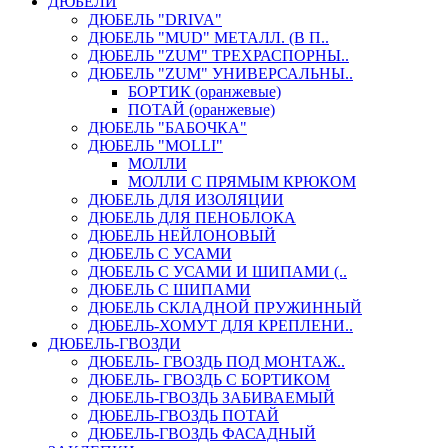
ДЮБЕЛИ
ДЮБЕЛЬ "DRIVA"
ДЮБЕЛЬ "MUD" МЕТАЛЛ. (В П..
ДЮБЕЛЬ "ZUM" ТРЕХРАСПОРНЫ..
ДЮБЕЛЬ "ZUM" УНИВЕРСАЛЬНЫ..
БОРТИК (оранжевые)
ПОТАЙ (оранжевые)
ДЮБЕЛЬ "БАБОЧКА"
ДЮБЕЛЬ "МOLLI"
МОЛЛИ
МОЛЛИ С ПРЯМЫМ КРЮКОМ
ДЮБЕЛЬ ДЛЯ ИЗОЛЯЦИИ
ДЮБЕЛЬ ДЛЯ ПЕНОБЛОКА
ДЮБЕЛЬ НЕЙЛОНОВЫЙ
ДЮБЕЛЬ С УСАМИ
ДЮБЕЛЬ С УСАМИ И ШИПАМИ (..
ДЮБЕЛЬ С ШИПАМИ
ДЮБЕЛЬ СКЛАДНОЙ ПРУЖИННЫЙ
ДЮБЕЛЬ-ХОМУТ ДЛЯ КРЕПЛЕНИ..
ДЮБЕЛЬ-ГВОЗДИ
ДЮБЕЛЬ- ГВОЗДЬ ПОД МОНТАЖ..
ДЮБЕЛЬ- ГВОЗДЬ С БОРТИКОМ
ДЮБЕЛЬ-ГВОЗДЬ ЗАБИВАЕМЫЙ
ДЮБЕЛЬ-ГВОЗДЬ ПОТАЙ
ДЮБЕЛЬ-ГВОЗДЬ ФАСАДНЫЙ