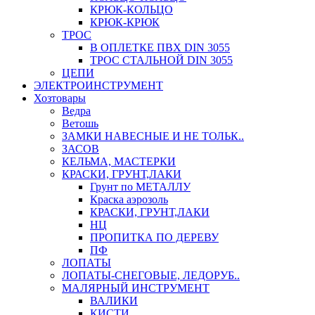
КРЮК-КОЛЬЦО
КРЮК-КРЮК
ТРОС
В ОПЛЕТКЕ ПВХ DIN 3055
ТРОС СТАЛЬНОЙ DIN 3055
ЦЕПИ
ЭЛЕКТРОИНСТРУМЕНТ
Хозтовары
Ведра
Ветошь
ЗАМКИ НАВЕСНЫЕ И НЕ ТОЛЬК..
ЗАСОВ
КЕЛЬМА, МАСТЕРКИ
КРАСКИ, ГРУНТ,ЛАКИ
Грунт по МЕТАЛЛУ
Краска аэрозоль
КРАСКИ, ГРУНТ,ЛАКИ
НЦ
ПРОПИТКА ПО ДЕРЕВУ
ПФ
ЛОПАТЫ
ЛОПАТЫ-СНЕГОВЫЕ, ЛЕДОРУБ..
МАЛЯРНЫЙ ИНСТРУМЕНТ
ВАЛИКИ
КИСТИ