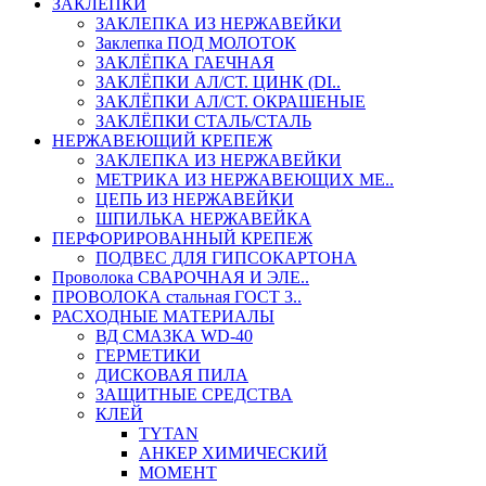
ЗАКЛЕПКИ
ЗАКЛЕПКА ИЗ НЕРЖАВЕЙКИ
Заклепка ПОД МОЛОТОК
ЗАКЛЁПКА ГАЕЧНАЯ
ЗАКЛЁПКИ АЛ/СТ. ЦИНК (DI..
ЗАКЛЁПКИ АЛ/СТ. ОКРАШЕНЫЕ
ЗАКЛЁПКИ СТАЛЬ/СТАЛЬ
НЕРЖАВЕЮЩИЙ КРЕПЕЖ
ЗАКЛЕПКА ИЗ НЕРЖАВЕЙКИ
МЕТРИКА ИЗ НЕРЖАВЕЮЩИХ МЕ..
ЦЕПЬ ИЗ НЕРЖАВЕЙКИ
ШПИЛЬКА НЕРЖАВЕЙКА
ПЕРФОРИРОВАННЫЙ КРЕПЕЖ
ПОДВЕС ДЛЯ ГИПСОКАРТОНА
Проволока СВАРОЧНАЯ И ЭЛЕ..
ПРОВОЛОКА стальная ГОСТ 3..
РАСХОДНЫЕ МАТЕРИАЛЫ
ВД СМАЗКА WD-40
ГЕРМЕТИКИ
ДИСКОВАЯ ПИЛА
ЗАЩИТНЫЕ СРЕДСТВА
КЛЕЙ
TYTAN
АНКЕР ХИМИЧЕСКИЙ
МОМЕНТ