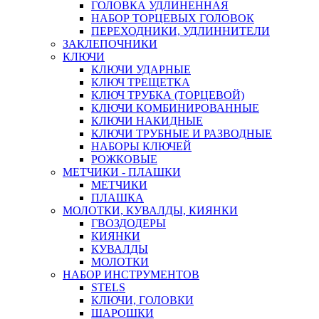
ГОЛОВКА УДЛИНЕННАЯ
НАБОР ТОРЦЕВЫХ ГОЛОВОК
ПЕРЕХОДНИКИ, УДЛИННИТЕЛИ
ЗАКЛЕПОЧНИКИ
КЛЮЧИ
КЛЮЧИ УДАРНЫЕ
КЛЮЧ ТРЕЩЕТКА
КЛЮЧ ТРУБКА (ТОРЦЕВОЙ)
КЛЮЧИ КОМБИНИРОВАННЫЕ
КЛЮЧИ НАКИДНЫЕ
КЛЮЧИ ТРУБНЫЕ И РАЗВОДНЫЕ
НАБОРЫ КЛЮЧЕЙ
РОЖКОВЫЕ
МЕТЧИКИ - ПЛАШКИ
МЕТЧИКИ
ПЛАШКА
МОЛОТКИ, КУВАЛДЫ, КИЯНКИ
ГВОЗДОДЕРЫ
КИЯНКИ
КУВАЛДЫ
МОЛОТКИ
НАБОР ИНСТРУМЕНТОВ
STELS
КЛЮЧИ, ГОЛОВКИ
ШАРОШКИ