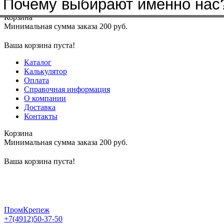
Почему выбирают именно нас
Меню
+7(4912)50-37-50
sbit@krep62.ru
Корзина
Минимальная сумма заказа 200 руб.
Ваша корзина пуста!
Каталог
Калькулятор
Оплата
Справочная информация
О компании
Доставка
Контакты
Корзина
Минимальная сумма заказа 200 руб.
Ваша корзина пуста!
ПромКрепеж
+7(4912)50-37-50