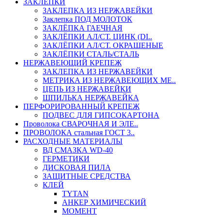
ЗАКЛЕПКИ
ЗАКЛЕПКА ИЗ НЕРЖАВЕЙКИ
Заклепка ПОД МОЛОТОК
ЗАКЛЁПКА ГАЕЧНАЯ
ЗАКЛЁПКИ АЛ/СТ. ЦИНК (DI..
ЗАКЛЁПКИ АЛ/СТ. ОКРАШЕНЫЕ
ЗАКЛЁПКИ СТАЛЬ/СТАЛЬ
НЕРЖАВЕЮЩИЙ КРЕПЕЖ
ЗАКЛЕПКА ИЗ НЕРЖАВЕЙКИ
МЕТРИКА ИЗ НЕРЖАВЕЮЩИХ МЕ..
ЦЕПЬ ИЗ НЕРЖАВЕЙКИ
ШПИЛЬКА НЕРЖАВЕЙКА
ПЕРФОРИРОВАННЫЙ КРЕПЕЖ
ПОДВЕС ДЛЯ ГИПСОКАРТОНА
Проволока СВАРОЧНАЯ И ЭЛЕ..
ПРОВОЛОКА стальная ГОСТ 3..
РАСХОДНЫЕ МАТЕРИАЛЫ
ВД СМАЗКА WD-40
ГЕРМЕТИКИ
ДИСКОВАЯ ПИЛА
ЗАЩИТНЫЕ СРЕДСТВА
КЛЕЙ
TYTAN
АНКЕР ХИМИЧЕСКИЙ
МОМЕНТ