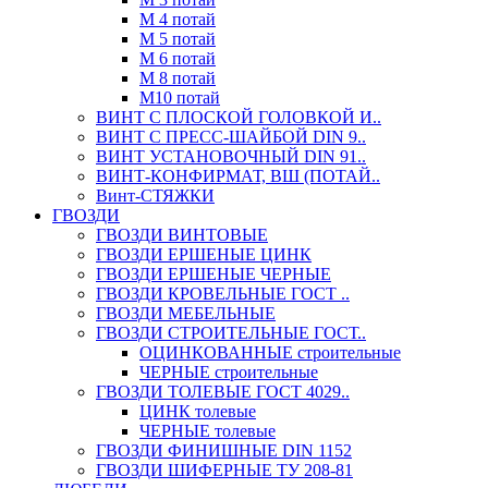
М 4 потай
М 5 потай
М 6 потай
М 8 потай
М10 потай
ВИНТ С ПЛОСКОЙ ГОЛОВКОЙ И..
ВИНТ С ПРЕСС-ШАЙБОЙ DIN 9..
ВИНТ УСТАНОВОЧНЫЙ DIN 91..
ВИНТ-КОНФИРМАТ, ВШ (ПОТАЙ..
Винт-СТЯЖКИ
ГВОЗДИ
ГВОЗДИ ВИНТОВЫЕ
ГВОЗДИ ЕРШЕНЫЕ ЦИНК
ГВОЗДИ ЕРШЕНЫЕ ЧЕРНЫЕ
ГВОЗДИ КРОВЕЛЬНЫЕ ГОСТ ..
ГВОЗДИ МЕБЕЛЬНЫЕ
ГВОЗДИ СТРОИТЕЛЬНЫЕ ГОСТ..
ОЦИНКОВАННЫЕ строительные
ЧЕРНЫЕ строительные
ГВОЗДИ ТОЛЕВЫЕ ГОСТ 4029..
ЦИНК толевые
ЧЕРНЫЕ толевые
ГВОЗДИ ФИНИШНЫЕ DIN 1152
ГВОЗДИ ШИФЕРНЫЕ ТУ 208-81