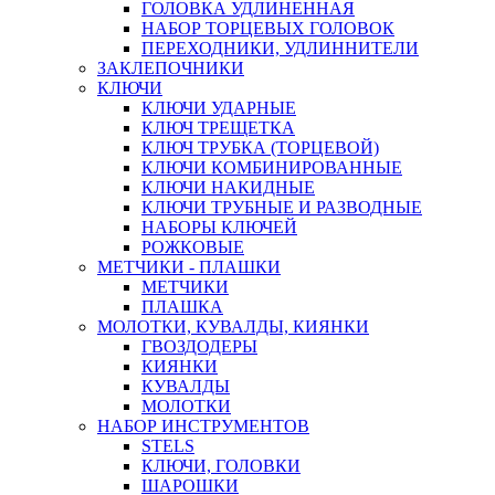
ГОЛОВКА УДЛИНЕННАЯ
НАБОР ТОРЦЕВЫХ ГОЛОВОК
ПЕРЕХОДНИКИ, УДЛИННИТЕЛИ
ЗАКЛЕПОЧНИКИ
КЛЮЧИ
КЛЮЧИ УДАРНЫЕ
КЛЮЧ ТРЕЩЕТКА
КЛЮЧ ТРУБКА (ТОРЦЕВОЙ)
КЛЮЧИ КОМБИНИРОВАННЫЕ
КЛЮЧИ НАКИДНЫЕ
КЛЮЧИ ТРУБНЫЕ И РАЗВОДНЫЕ
НАБОРЫ КЛЮЧЕЙ
РОЖКОВЫЕ
МЕТЧИКИ - ПЛАШКИ
МЕТЧИКИ
ПЛАШКА
МОЛОТКИ, КУВАЛДЫ, КИЯНКИ
ГВОЗДОДЕРЫ
КИЯНКИ
КУВАЛДЫ
МОЛОТКИ
НАБОР ИНСТРУМЕНТОВ
STELS
КЛЮЧИ, ГОЛОВКИ
ШАРОШКИ