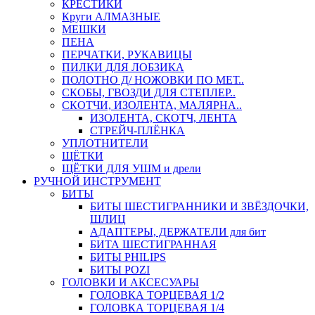
КРЕСТИКИ
Круги АЛМАЗНЫЕ
МЕШКИ
ПЕНА
ПЕРЧАТКИ, РУКАВИЦЫ
ПИЛКИ ДЛЯ ЛОБЗИКА
ПОЛОТНО Д/ НОЖОВКИ ПО МЕТ..
СКОБЫ, ГВОЗДИ ДЛЯ СТЕПЛЕР..
СКОТЧИ, ИЗОЛЕНТА, МАЛЯРНА..
ИЗОЛЕНТА, СКОТЧ, ЛЕНТА
СТРЕЙЧ-ПЛЁНКА
УПЛОТНИТЕЛИ
ЩЁТКИ
ЩЁТКИ ДЛЯ УШМ и дрели
РУЧНОЙ ИНСТРУМЕНТ
БИТЫ
БИТЫ ШЕСТИГРАННИКИ И ЗВЁЗДОЧКИ,
ШЛИЦ
АДАПТЕРЫ, ДЕРЖАТЕЛИ для бит
БИТА ШЕСТИГРАННАЯ
БИТЫ PHILIPS
БИТЫ POZI
ГОЛОВКИ И АКСЕСУАРЫ
ГОЛОВКА ТОРЦЕВАЯ 1/2
ГОЛОВКА ТОРЦЕВАЯ 1/4