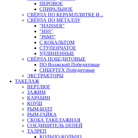
ПЕРОВОЕ
СПИРАЛЬНОЕ
СВЁРЛА ПО КЕРАМ.ПЛИТКЕ И ..
СВЁРЛА ПО МЕТАЛЛУ
"HAISSER"
"HSS"
"Р6М5"
С КОБАЛЬТОМ
СТУПЕНЧАТОЕ
УДЛИНЕННЫЕ
СВЁРЛА ПОБЕДИТОВЫЕ
ПО Волжский Победитовые
СИБЕРТЕХ Победитовые
ЭКСТРАКТОРЫ
ТАКЕЛАЖ
ВЕРТЛЮГ
ЗАЖИМ
КАРАБИН
КОУШ
РЫМ-БОЛТ
РЫМ-ГАЙКА
СКОБА ТАКЕЛАЖНАЯ
СОЕДИНИТЕЛЬ ЦЕПЕЙ
ТАЛРЕП
КОЛЬЦО-КОЛЬЦО