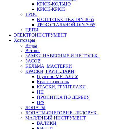
КРЮК-КОЛЬЦО
КРЮК-КРЮК
ТРОС
В ОПЛЕТКЕ ПВХ DIN 3055
ТРОС СТАЛЬНОЙ DIN 3055
ЦЕПИ
ЭЛЕКТРОИНСТРУМЕНТ
Хозтовары
Ведра
Ветошь
ЗАМКИ НАВЕСНЫЕ И НЕ ТОЛЬК..
ЗАСОВ
КЕЛЬМА, МАСТЕРКИ
КРАСКИ, ГРУНТ,ЛАКИ
Грунт по МЕТАЛЛУ
Краска аэрозоль
КРАСКИ, ГРУНТ,ЛАКИ
НЦ
ПРОПИТКА ПО ДЕРЕВУ
ПФ
ЛОПАТЫ
ЛОПАТЫ-СНЕГОВЫЕ, ЛЕДОРУБ..
МАЛЯРНЫЙ ИНСТРУМЕНТ
ВАЛИКИ
КИСТИ