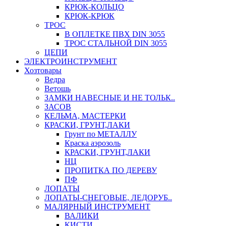
КРЮК-КОЛЬЦО
КРЮК-КРЮК
ТРОС
В ОПЛЕТКЕ ПВХ DIN 3055
ТРОС СТАЛЬНОЙ DIN 3055
ЦЕПИ
ЭЛЕКТРОИНСТРУМЕНТ
Хозтовары
Ведра
Ветошь
ЗАМКИ НАВЕСНЫЕ И НЕ ТОЛЬК..
ЗАСОВ
КЕЛЬМА, МАСТЕРКИ
КРАСКИ, ГРУНТ,ЛАКИ
Грунт по МЕТАЛЛУ
Краска аэрозоль
КРАСКИ, ГРУНТ,ЛАКИ
НЦ
ПРОПИТКА ПО ДЕРЕВУ
ПФ
ЛОПАТЫ
ЛОПАТЫ-СНЕГОВЫЕ, ЛЕДОРУБ..
МАЛЯРНЫЙ ИНСТРУМЕНТ
ВАЛИКИ
КИСТИ