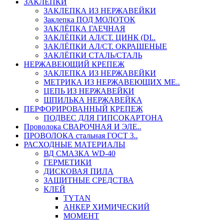
ЗАКЛЕПКИ
ЗАКЛЕПКА ИЗ НЕРЖАВЕЙКИ
Заклепка ПОД МОЛОТОК
ЗАКЛЁПКА ГАЕЧНАЯ
ЗАКЛЁПКИ АЛ/СТ. ЦИНК (DI..
ЗАКЛЁПКИ АЛ/СТ. ОКРАШЕНЫЕ
ЗАКЛЁПКИ СТАЛЬ/СТАЛЬ
НЕРЖАВЕЮЩИЙ КРЕПЕЖ
ЗАКЛЕПКА ИЗ НЕРЖАВЕЙКИ
МЕТРИКА ИЗ НЕРЖАВЕЮЩИХ МЕ..
ЦЕПЬ ИЗ НЕРЖАВЕЙКИ
ШПИЛЬКА НЕРЖАВЕЙКА
ПЕРФОРИРОВАННЫЙ КРЕПЕЖ
ПОДВЕС ДЛЯ ГИПСОКАРТОНА
Проволока СВАРОЧНАЯ И ЭЛЕ..
ПРОВОЛОКА стальная ГОСТ 3..
РАСХОДНЫЕ МАТЕРИАЛЫ
ВД СМАЗКА WD-40
ГЕРМЕТИКИ
ДИСКОВАЯ ПИЛА
ЗАЩИТНЫЕ СРЕДСТВА
КЛЕЙ
TYTAN
АНКЕР ХИМИЧЕСКИЙ
МОМЕНТ