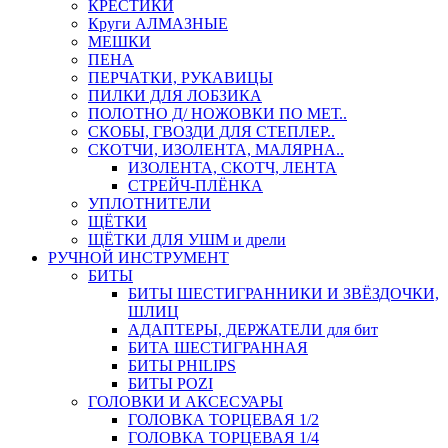
КРЕСТИКИ
Круги АЛМАЗНЫЕ
МЕШКИ
ПЕНА
ПЕРЧАТКИ, РУКАВИЦЫ
ПИЛКИ ДЛЯ ЛОБЗИКА
ПОЛОТНО Д/ НОЖОВКИ ПО МЕТ..
СКОБЫ, ГВОЗДИ ДЛЯ СТЕПЛЕР..
СКОТЧИ, ИЗОЛЕНТА, МАЛЯРНА..
ИЗОЛЕНТА, СКОТЧ, ЛЕНТА
СТРЕЙЧ-ПЛЁНКА
УПЛОТНИТЕЛИ
ЩЁТКИ
ЩЁТКИ ДЛЯ УШМ и дрели
РУЧНОЙ ИНСТРУМЕНТ
БИТЫ
БИТЫ ШЕСТИГРАННИКИ И ЗВЁЗДОЧКИ,
ШЛИЦ
АДАПТЕРЫ, ДЕРЖАТЕЛИ для бит
БИТА ШЕСТИГРАННАЯ
БИТЫ PHILIPS
БИТЫ POZI
ГОЛОВКИ И АКСЕСУАРЫ
ГОЛОВКА ТОРЦЕВАЯ 1/2
ГОЛОВКА ТОРЦЕВАЯ 1/4