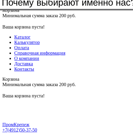
Почему выбирают именно нас
Меню
+7(4912)50-37-50
sbit@krep62.ru
Корзина
Минимальная сумма заказа 200 руб.
Ваша корзина пуста!
Каталог
Калькулятор
Оплата
Справочная информация
О компании
Доставка
Контакты
Корзина
Минимальная сумма заказа 200 руб.
Ваша корзина пуста!
ПромКрепеж
+7(4912)50-37-50