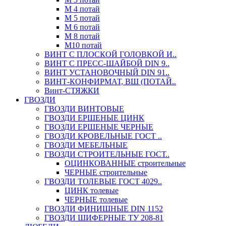
М 4 потай
М 5 потай
М 6 потай
М 8 потай
М10 потай
ВИНТ С ПЛОСКОЙ ГОЛОВКОЙ И..
ВИНТ С ПРЕСС-ШАЙБОЙ DIN 9..
ВИНТ УСТАНОВОЧНЫЙ DIN 91..
ВИНТ-КОНФИРМАТ, ВШ (ПОТАЙ..
Винт-СТЯЖКИ
ГВОЗДИ
ГВОЗДИ ВИНТОВЫЕ
ГВОЗДИ ЕРШЕНЫЕ ЦИНК
ГВОЗДИ ЕРШЕНЫЕ ЧЕРНЫЕ
ГВОЗДИ КРОВЕЛЬНЫЕ ГОСТ ..
ГВОЗДИ МЕБЕЛЬНЫЕ
ГВОЗДИ СТРОИТЕЛЬНЫЕ ГОСТ..
ОЦИНКОВАННЫЕ строительные
ЧЕРНЫЕ строительные
ГВОЗДИ ТОЛЕВЫЕ ГОСТ 4029..
ЦИНК толевые
ЧЕРНЫЕ толевые
ГВОЗДИ ФИНИШНЫЕ DIN 1152
ГВОЗДИ ШИФЕРНЫЕ ТУ 208-81