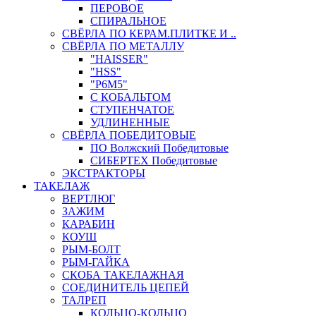
ПЕРОВОЕ
СПИРАЛЬНОЕ
СВЁРЛА ПО КЕРАМ.ПЛИТКЕ И ..
СВЁРЛА ПО МЕТАЛЛУ
"HAISSER"
"HSS"
"Р6М5"
С КОБАЛЬТОМ
СТУПЕНЧАТОЕ
УДЛИНЕННЫЕ
СВЁРЛА ПОБЕДИТОВЫЕ
ПО Волжский Победитовые
СИБЕРТЕХ Победитовые
ЭКСТРАКТОРЫ
ТАКЕЛАЖ
ВЕРТЛЮГ
ЗАЖИМ
КАРАБИН
КОУШ
РЫМ-БОЛТ
РЫМ-ГАЙКА
СКОБА ТАКЕЛАЖНАЯ
СОЕДИНИТЕЛЬ ЦЕПЕЙ
ТАЛРЕП
КОЛЬЦО-КОЛЬЦО