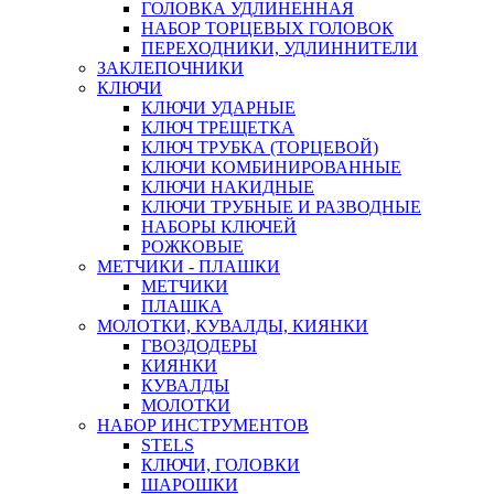
ГОЛОВКА УДЛИНЕННАЯ
НАБОР ТОРЦЕВЫХ ГОЛОВОК
ПЕРЕХОДНИКИ, УДЛИННИТЕЛИ
ЗАКЛЕПОЧНИКИ
КЛЮЧИ
КЛЮЧИ УДАРНЫЕ
КЛЮЧ ТРЕЩЕТКА
КЛЮЧ ТРУБКА (ТОРЦЕВОЙ)
КЛЮЧИ КОМБИНИРОВАННЫЕ
КЛЮЧИ НАКИДНЫЕ
КЛЮЧИ ТРУБНЫЕ И РАЗВОДНЫЕ
НАБОРЫ КЛЮЧЕЙ
РОЖКОВЫЕ
МЕТЧИКИ - ПЛАШКИ
МЕТЧИКИ
ПЛАШКА
МОЛОТКИ, КУВАЛДЫ, КИЯНКИ
ГВОЗДОДЕРЫ
КИЯНКИ
КУВАЛДЫ
МОЛОТКИ
НАБОР ИНСТРУМЕНТОВ
STELS
КЛЮЧИ, ГОЛОВКИ
ШАРОШКИ