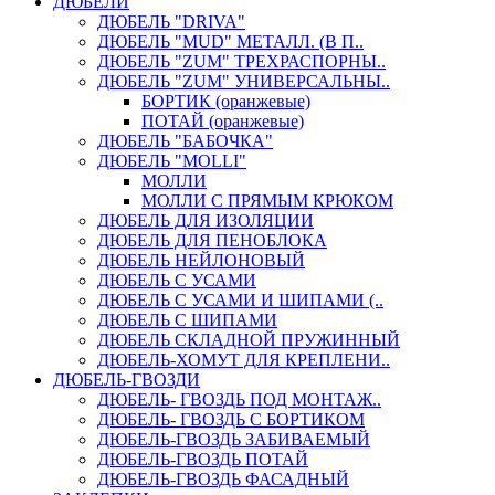
ДЮБЕЛИ
ДЮБЕЛЬ "DRIVA"
ДЮБЕЛЬ "MUD" МЕТАЛЛ. (В П..
ДЮБЕЛЬ "ZUM" ТРЕХРАСПОРНЫ..
ДЮБЕЛЬ "ZUM" УНИВЕРСАЛЬНЫ..
БОРТИК (оранжевые)
ПОТАЙ (оранжевые)
ДЮБЕЛЬ "БАБОЧКА"
ДЮБЕЛЬ "МOLLI"
МОЛЛИ
МОЛЛИ С ПРЯМЫМ КРЮКОМ
ДЮБЕЛЬ ДЛЯ ИЗОЛЯЦИИ
ДЮБЕЛЬ ДЛЯ ПЕНОБЛОКА
ДЮБЕЛЬ НЕЙЛОНОВЫЙ
ДЮБЕЛЬ С УСАМИ
ДЮБЕЛЬ С УСАМИ И ШИПАМИ (..
ДЮБЕЛЬ С ШИПАМИ
ДЮБЕЛЬ СКЛАДНОЙ ПРУЖИННЫЙ
ДЮБЕЛЬ-ХОМУТ ДЛЯ КРЕПЛЕНИ..
ДЮБЕЛЬ-ГВОЗДИ
ДЮБЕЛЬ- ГВОЗДЬ ПОД МОНТАЖ..
ДЮБЕЛЬ- ГВОЗДЬ С БОРТИКОМ
ДЮБЕЛЬ-ГВОЗДЬ ЗАБИВАЕМЫЙ
ДЮБЕЛЬ-ГВОЗДЬ ПОТАЙ
ДЮБЕЛЬ-ГВОЗДЬ ФАСАДНЫЙ