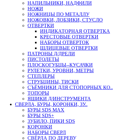
НАПИЛЬНИКИ, НАДФИЛИ
НОЖИ
НОЖНИЦЫ ПО МЕТАЛЛУ
НОЖОВКИ, ЛОБЗИКИ, СТУСЛО
ОТВЕРТКИ
ИНДИКАТОРНАЯ ОТВЕРТКА
КРЕСТОВЫЕ ОТВЕРТКИ
НАБОРЫ ОТВЕРТОК
ШЛИЦЕВЫЕ ОТВЕРТКИ
ПАТРОНЫ Д/ДРЕЛИ
ПИСТОЛЕТЫ
ПЛОСКОГУБЦЫ--КУСАЧКИ
РУЛЕТКИ, УРОВНИ, МЕТРЫ
СТЕПЛЕРЫ
СТРУБЦИНЫ, ТИСКИ
СЪЁМНИКИ ДЛЯ СТОПОРНЫХ КО..
ТОПОРЫ
ЯЩИКИ Д/ИНСТРУМЕНТА
СВЕРЛА, БУРЫ, КОРОНКИ, ЗУ..
БУРЫ SDS MAX
БУРЫ SDS+
ЗУБИЛО, ПИКИ SDS
КОРОНКИ
НАБОРЫ СВЕРЛ
СВЁРЛА ПО ДЕРЕВУ