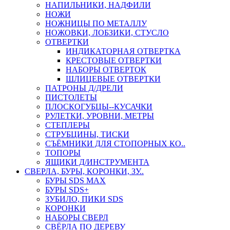
НАПИЛЬНИКИ, НАДФИЛИ
НОЖИ
НОЖНИЦЫ ПО МЕТАЛЛУ
НОЖОВКИ, ЛОБЗИКИ, СТУСЛО
ОТВЕРТКИ
ИНДИКАТОРНАЯ ОТВЕРТКА
КРЕСТОВЫЕ ОТВЕРТКИ
НАБОРЫ ОТВЕРТОК
ШЛИЦЕВЫЕ ОТВЕРТКИ
ПАТРОНЫ Д/ДРЕЛИ
ПИСТОЛЕТЫ
ПЛОСКОГУБЦЫ--КУСАЧКИ
РУЛЕТКИ, УРОВНИ, МЕТРЫ
СТЕПЛЕРЫ
СТРУБЦИНЫ, ТИСКИ
СЪЁМНИКИ ДЛЯ СТОПОРНЫХ КО..
ТОПОРЫ
ЯЩИКИ Д/ИНСТРУМЕНТА
СВЕРЛА, БУРЫ, КОРОНКИ, ЗУ..
БУРЫ SDS MAX
БУРЫ SDS+
ЗУБИЛО, ПИКИ SDS
КОРОНКИ
НАБОРЫ СВЕРЛ
СВЁРЛА ПО ДЕРЕВУ