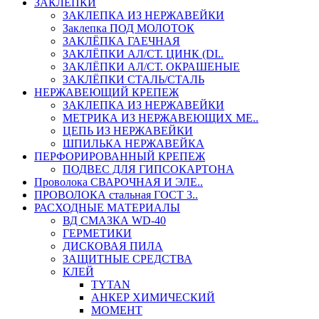
ЗАКЛЕПКИ
ЗАКЛЕПКА ИЗ НЕРЖАВЕЙКИ
Заклепка ПОД МОЛОТОК
ЗАКЛЁПКА ГАЕЧНАЯ
ЗАКЛЁПКИ АЛ/СТ. ЦИНК (DI..
ЗАКЛЁПКИ АЛ/СТ. ОКРАШЕНЫЕ
ЗАКЛЁПКИ СТАЛЬ/СТАЛЬ
НЕРЖАВЕЮЩИЙ КРЕПЕЖ
ЗАКЛЕПКА ИЗ НЕРЖАВЕЙКИ
МЕТРИКА ИЗ НЕРЖАВЕЮЩИХ МЕ..
ЦЕПЬ ИЗ НЕРЖАВЕЙКИ
ШПИЛЬКА НЕРЖАВЕЙКА
ПЕРФОРИРОВАННЫЙ КРЕПЕЖ
ПОДВЕС ДЛЯ ГИПСОКАРТОНА
Проволока СВАРОЧНАЯ И ЭЛЕ..
ПРОВОЛОКА стальная ГОСТ 3..
РАСХОДНЫЕ МАТЕРИАЛЫ
ВД СМАЗКА WD-40
ГЕРМЕТИКИ
ДИСКОВАЯ ПИЛА
ЗАЩИТНЫЕ СРЕДСТВА
КЛЕЙ
TYTAN
АНКЕР ХИМИЧЕСКИЙ
МОМЕНТ