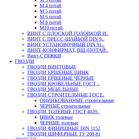
М 4 потай
М 5 потай
М 6 потай
М 8 потай
М10 потай
ВИНТ С ПЛОСКОЙ ГОЛОВКОЙ И..
ВИНТ С ПРЕСС-ШАЙБОЙ DIN 9..
ВИНТ УСТАНОВОЧНЫЙ DIN 91..
ВИНТ-КОНФИРМАТ, ВШ (ПОТАЙ..
Винт-СТЯЖКИ
ГВОЗДИ
ГВОЗДИ ВИНТОВЫЕ
ГВОЗДИ ЕРШЕНЫЕ ЦИНК
ГВОЗДИ ЕРШЕНЫЕ ЧЕРНЫЕ
ГВОЗДИ КРОВЕЛЬНЫЕ ГОСТ ..
ГВОЗДИ МЕБЕЛЬНЫЕ
ГВОЗДИ СТРОИТЕЛЬНЫЕ ГОСТ..
ОЦИНКОВАННЫЕ строительные
ЧЕРНЫЕ строительные
ГВОЗДИ ТОЛЕВЫЕ ГОСТ 4029..
ЦИНК толевые
ЧЕРНЫЕ толевые
ГВОЗДИ ФИНИШНЫЕ DIN 1152
ГВОЗДИ ШИФЕРНЫЕ ТУ 208-81