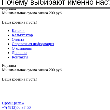
Почему выбирают именно нас
Меню
+7(4912)50-37-50
sbit@krep62.ru
Корзина
Минимальная сумма заказа 200 руб.
Ваша корзина пуста!
Каталог
Калькулятор
Оплата
Справочная информация
О компании
Доставка
Контакты
Корзина
Минимальная сумма заказа 200 руб.
Ваша корзина пуста!
ПромКрепеж
+7(4912)50-37-50