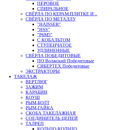
ПЕРОВОЕ
СПИРАЛЬНОЕ
СВЁРЛА ПО КЕРАМ.ПЛИТКЕ И ..
СВЁРЛА ПО МЕТАЛЛУ
"HAISSER"
"HSS"
"Р6М5"
С КОБАЛЬТОМ
СТУПЕНЧАТОЕ
УДЛИНЕННЫЕ
СВЁРЛА ПОБЕДИТОВЫЕ
ПО Волжский Победитовые
СИБЕРТЕХ Победитовые
ЭКСТРАКТОРЫ
ТАКЕЛАЖ
ВЕРТЛЮГ
ЗАЖИМ
КАРАБИН
КОУШ
РЫМ-БОЛТ
РЫМ-ГАЙКА
СКОБА ТАКЕЛАЖНАЯ
СОЕДИНИТЕЛЬ ЦЕПЕЙ
ТАЛРЕП
КОЛЬЦО-КОЛЬЦО