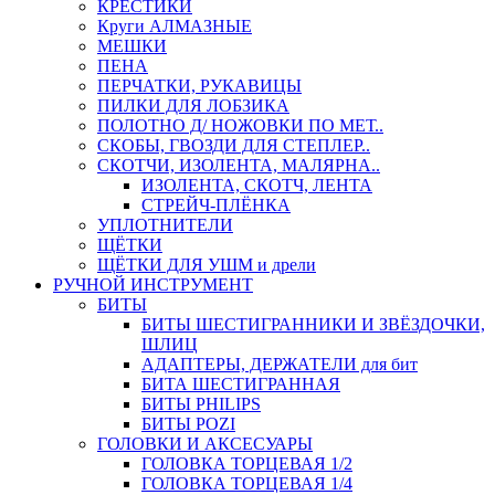
КРЕСТИКИ
Круги АЛМАЗНЫЕ
МЕШКИ
ПЕНА
ПЕРЧАТКИ, РУКАВИЦЫ
ПИЛКИ ДЛЯ ЛОБЗИКА
ПОЛОТНО Д/ НОЖОВКИ ПО МЕТ..
СКОБЫ, ГВОЗДИ ДЛЯ СТЕПЛЕР..
СКОТЧИ, ИЗОЛЕНТА, МАЛЯРНА..
ИЗОЛЕНТА, СКОТЧ, ЛЕНТА
СТРЕЙЧ-ПЛЁНКА
УПЛОТНИТЕЛИ
ЩЁТКИ
ЩЁТКИ ДЛЯ УШМ и дрели
РУЧНОЙ ИНСТРУМЕНТ
БИТЫ
БИТЫ ШЕСТИГРАННИКИ И ЗВЁЗДОЧКИ,
ШЛИЦ
АДАПТЕРЫ, ДЕРЖАТЕЛИ для бит
БИТА ШЕСТИГРАННАЯ
БИТЫ PHILIPS
БИТЫ POZI
ГОЛОВКИ И АКСЕСУАРЫ
ГОЛОВКА ТОРЦЕВАЯ 1/2
ГОЛОВКА ТОРЦЕВАЯ 1/4