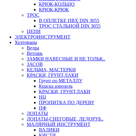
КРЮК-КОЛЬЦО
КРЮК-КРЮК
ТРОС
В ОПЛЕТКЕ ПВХ DIN 3055
ТРОС СТАЛЬНОЙ DIN 3055
ЦЕПИ
ЭЛЕКТРОИНСТРУМЕНТ
Хозтовары
Ведра
Ветошь
ЗАМКИ НАВЕСНЫЕ И НЕ ТОЛЬК..
ЗАСОВ
КЕЛЬМА, МАСТЕРКИ
КРАСКИ, ГРУНТ,ЛАКИ
Грунт по МЕТАЛЛУ
Краска аэрозоль
КРАСКИ, ГРУНТ,ЛАКИ
НЦ
ПРОПИТКА ПО ДЕРЕВУ
ПФ
ЛОПАТЫ
ЛОПАТЫ-СНЕГОВЫЕ, ЛЕДОРУБ..
МАЛЯРНЫЙ ИНСТРУМЕНТ
ВАЛИКИ
КИСТИ