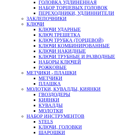
ГОЛОВКА УДЛИНЕННАЯ
НАБОР ТОРЦЕВЫХ ГОЛОВОК
ПЕРЕХОДНИКИ, УДЛИННИТЕЛИ
ЗАКЛЕПОЧНИКИ
КЛЮЧИ
КЛЮЧИ УДАРНЫЕ
КЛЮЧ ТРЕЩЕТКА
КЛЮЧ ТРУБКА (ТОРЦЕВОЙ)
КЛЮЧИ КОМБИНИРОВАННЫЕ
КЛЮЧИ НАКИДНЫЕ
КЛЮЧИ ТРУБНЫЕ И РАЗВОДНЫЕ
НАБОРЫ КЛЮЧЕЙ
РОЖКОВЫЕ
МЕТЧИКИ - ПЛАШКИ
МЕТЧИКИ
ПЛАШКА
МОЛОТКИ, КУВАЛДЫ, КИЯНКИ
ГВОЗДОДЕРЫ
КИЯНКИ
КУВАЛДЫ
МОЛОТКИ
НАБОР ИНСТРУМЕНТОВ
STELS
КЛЮЧИ, ГОЛОВКИ
ШАРОШКИ