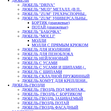
ДЮБЕЛИ
ДЮБЕЛЬ "DRIVA"
ДЮБЕЛЬ "MUD" МЕТАЛЛ. (В П..
ДЮБЕЛЬ "ZUM" ТРЕХРАСПОРНЫ..
ДЮБЕЛЬ "ZUM" УНИВЕРСАЛЬНЫ..
БОРТИК (оранжевые)
ПОТАЙ (оранжевые)
ДЮБЕЛЬ "БАБОЧКА"
ДЮБЕЛЬ "МOLLI"
МОЛЛИ
МОЛЛИ С ПРЯМЫМ КРЮКОМ
ДЮБЕЛЬ ДЛЯ ИЗОЛЯЦИИ
ДЮБЕЛЬ ДЛЯ ПЕНОБЛОКА
ДЮБЕЛЬ НЕЙЛОНОВЫЙ
ДЮБЕЛЬ С УСАМИ
ДЮБЕЛЬ С УСАМИ И ШИПАМИ (..
ДЮБЕЛЬ С ШИПАМИ
ДЮБЕЛЬ СКЛАДНОЙ ПРУЖИННЫЙ
ДЮБЕЛЬ-ХОМУТ ДЛЯ КРЕПЛЕНИ..
ДЮБЕЛЬ-ГВОЗДИ
ДЮБЕЛЬ- ГВОЗДЬ ПОД МОНТАЖ..
ДЮБЕЛЬ- ГВОЗДЬ С БОРТИКОМ
ДЮБЕЛЬ-ГВОЗДЬ ЗАБИВАЕМЫЙ
ДЮБЕЛЬ-ГВОЗДЬ ПОТАЙ
ДЮБЕЛЬ-ГВОЗДЬ ФАСАДНЫЙ