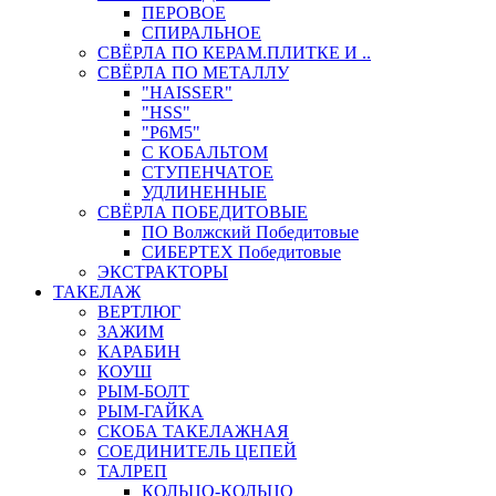
ПЕРОВОЕ
СПИРАЛЬНОЕ
СВЁРЛА ПО КЕРАМ.ПЛИТКЕ И ..
СВЁРЛА ПО МЕТАЛЛУ
"HAISSER"
"HSS"
"Р6М5"
С КОБАЛЬТОМ
СТУПЕНЧАТОЕ
УДЛИНЕННЫЕ
СВЁРЛА ПОБЕДИТОВЫЕ
ПО Волжский Победитовые
СИБЕРТЕХ Победитовые
ЭКСТРАКТОРЫ
ТАКЕЛАЖ
ВЕРТЛЮГ
ЗАЖИМ
КАРАБИН
КОУШ
РЫМ-БОЛТ
РЫМ-ГАЙКА
СКОБА ТАКЕЛАЖНАЯ
СОЕДИНИТЕЛЬ ЦЕПЕЙ
ТАЛРЕП
КОЛЬЦО-КОЛЬЦО