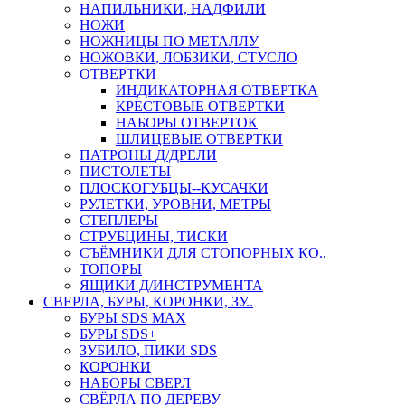
НАПИЛЬНИКИ, НАДФИЛИ
НОЖИ
НОЖНИЦЫ ПО МЕТАЛЛУ
НОЖОВКИ, ЛОБЗИКИ, СТУСЛО
ОТВЕРТКИ
ИНДИКАТОРНАЯ ОТВЕРТКА
КРЕСТОВЫЕ ОТВЕРТКИ
НАБОРЫ ОТВЕРТОК
ШЛИЦЕВЫЕ ОТВЕРТКИ
ПАТРОНЫ Д/ДРЕЛИ
ПИСТОЛЕТЫ
ПЛОСКОГУБЦЫ--КУСАЧКИ
РУЛЕТКИ, УРОВНИ, МЕТРЫ
СТЕПЛЕРЫ
СТРУБЦИНЫ, ТИСКИ
СЪЁМНИКИ ДЛЯ СТОПОРНЫХ КО..
ТОПОРЫ
ЯЩИКИ Д/ИНСТРУМЕНТА
СВЕРЛА, БУРЫ, КОРОНКИ, ЗУ..
БУРЫ SDS MAX
БУРЫ SDS+
ЗУБИЛО, ПИКИ SDS
КОРОНКИ
НАБОРЫ СВЕРЛ
СВЁРЛА ПО ДЕРЕВУ