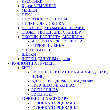
КРЕСТИКИ
Круги АЛМАЗНЫЕ
МЕШКИ
ПЕНА
ПЕРЧАТКИ, РУКАВИЦЫ
ПИЛКИ ДЛЯ ЛОБЗИКА
ПОЛОТНО Д/ НОЖОВКИ ПО МЕТ..
СКОБЫ, ГВОЗДИ ДЛЯ СТЕПЛЕР..
СКОТЧИ, ИЗОЛЕНТА, МАЛЯРНА..
ИЗОЛЕНТА, СКОТЧ, ЛЕНТА
СТРЕЙЧ-ПЛЁНКА
УПЛОТНИТЕЛИ
ЩЁТКИ
ЩЁТКИ ДЛЯ УШМ и дрели
РУЧНОЙ ИНСТРУМЕНТ
БИТЫ
БИТЫ ШЕСТИГРАННИКИ И ЗВЁЗДОЧКИ,
ШЛИЦ
АДАПТЕРЫ, ДЕРЖАТЕЛИ для бит
БИТА ШЕСТИГРАННАЯ
БИТЫ PHILIPS
БИТЫ POZI
ГОЛОВКИ И АКСЕСУАРЫ
ГОЛОВКА ТОРЦЕВАЯ 1/2
ГОЛОВКА ТОРЦЕВАЯ 1/4