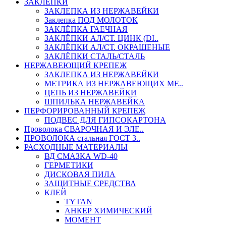
ЗАКЛЕПКИ
ЗАКЛЕПКА ИЗ НЕРЖАВЕЙКИ
Заклепка ПОД МОЛОТОК
ЗАКЛЁПКА ГАЕЧНАЯ
ЗАКЛЁПКИ АЛ/СТ. ЦИНК (DI..
ЗАКЛЁПКИ АЛ/СТ. ОКРАШЕНЫЕ
ЗАКЛЁПКИ СТАЛЬ/СТАЛЬ
НЕРЖАВЕЮЩИЙ КРЕПЕЖ
ЗАКЛЕПКА ИЗ НЕРЖАВЕЙКИ
МЕТРИКА ИЗ НЕРЖАВЕЮЩИХ МЕ..
ЦЕПЬ ИЗ НЕРЖАВЕЙКИ
ШПИЛЬКА НЕРЖАВЕЙКА
ПЕРФОРИРОВАННЫЙ КРЕПЕЖ
ПОДВЕС ДЛЯ ГИПСОКАРТОНА
Проволока СВАРОЧНАЯ И ЭЛЕ..
ПРОВОЛОКА стальная ГОСТ 3..
РАСХОДНЫЕ МАТЕРИАЛЫ
ВД СМАЗКА WD-40
ГЕРМЕТИКИ
ДИСКОВАЯ ПИЛА
ЗАЩИТНЫЕ СРЕДСТВА
КЛЕЙ
TYTAN
АНКЕР ХИМИЧЕСКИЙ
МОМЕНТ