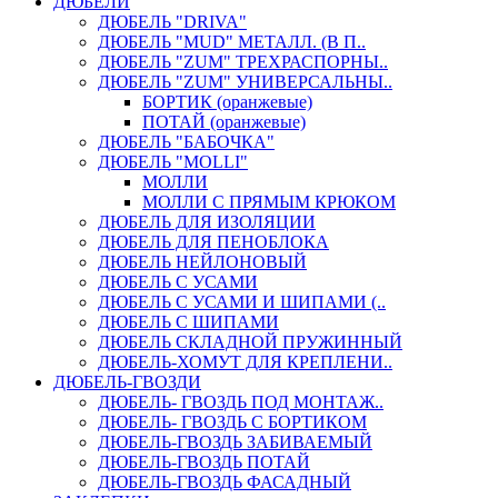
ДЮБЕЛИ
ДЮБЕЛЬ "DRIVA"
ДЮБЕЛЬ "MUD" МЕТАЛЛ. (В П..
ДЮБЕЛЬ "ZUM" ТРЕХРАСПОРНЫ..
ДЮБЕЛЬ "ZUM" УНИВЕРСАЛЬНЫ..
БОРТИК (оранжевые)
ПОТАЙ (оранжевые)
ДЮБЕЛЬ "БАБОЧКА"
ДЮБЕЛЬ "МOLLI"
МОЛЛИ
МОЛЛИ С ПРЯМЫМ КРЮКОМ
ДЮБЕЛЬ ДЛЯ ИЗОЛЯЦИИ
ДЮБЕЛЬ ДЛЯ ПЕНОБЛОКА
ДЮБЕЛЬ НЕЙЛОНОВЫЙ
ДЮБЕЛЬ С УСАМИ
ДЮБЕЛЬ С УСАМИ И ШИПАМИ (..
ДЮБЕЛЬ С ШИПАМИ
ДЮБЕЛЬ СКЛАДНОЙ ПРУЖИННЫЙ
ДЮБЕЛЬ-ХОМУТ ДЛЯ КРЕПЛЕНИ..
ДЮБЕЛЬ-ГВОЗДИ
ДЮБЕЛЬ- ГВОЗДЬ ПОД МОНТАЖ..
ДЮБЕЛЬ- ГВОЗДЬ С БОРТИКОМ
ДЮБЕЛЬ-ГВОЗДЬ ЗАБИВАЕМЫЙ
ДЮБЕЛЬ-ГВОЗДЬ ПОТАЙ
ДЮБЕЛЬ-ГВОЗДЬ ФАСАДНЫЙ