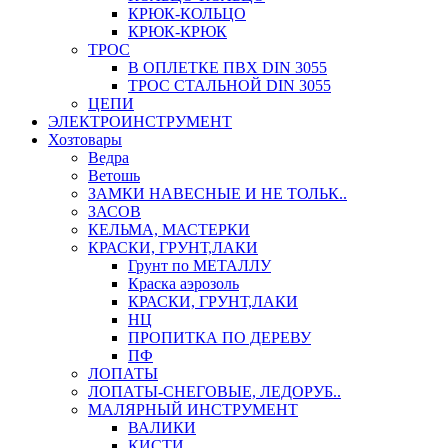
КРЮК-КОЛЬЦО
КРЮК-КРЮК
ТРОС
В ОПЛЕТКЕ ПВХ DIN 3055
ТРОС СТАЛЬНОЙ DIN 3055
ЦЕПИ
ЭЛЕКТРОИНСТРУМЕНТ
Хозтовары
Ведра
Ветошь
ЗАМКИ НАВЕСНЫЕ И НЕ ТОЛЬК..
ЗАСОВ
КЕЛЬМА, МАСТЕРКИ
КРАСКИ, ГРУНТ,ЛАКИ
Грунт по МЕТАЛЛУ
Краска аэрозоль
КРАСКИ, ГРУНТ,ЛАКИ
НЦ
ПРОПИТКА ПО ДЕРЕВУ
ПФ
ЛОПАТЫ
ЛОПАТЫ-СНЕГОВЫЕ, ЛЕДОРУБ..
МАЛЯРНЫЙ ИНСТРУМЕНТ
ВАЛИКИ
КИСТИ