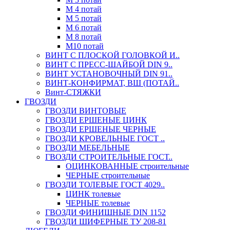
М 4 потай
М 5 потай
М 6 потай
М 8 потай
М10 потай
ВИНТ С ПЛОСКОЙ ГОЛОВКОЙ И..
ВИНТ С ПРЕСС-ШАЙБОЙ DIN 9..
ВИНТ УСТАНОВОЧНЫЙ DIN 91..
ВИНТ-КОНФИРМАТ, ВШ (ПОТАЙ..
Винт-СТЯЖКИ
ГВОЗДИ
ГВОЗДИ ВИНТОВЫЕ
ГВОЗДИ ЕРШЕНЫЕ ЦИНК
ГВОЗДИ ЕРШЕНЫЕ ЧЕРНЫЕ
ГВОЗДИ КРОВЕЛЬНЫЕ ГОСТ ..
ГВОЗДИ МЕБЕЛЬНЫЕ
ГВОЗДИ СТРОИТЕЛЬНЫЕ ГОСТ..
ОЦИНКОВАННЫЕ строительные
ЧЕРНЫЕ строительные
ГВОЗДИ ТОЛЕВЫЕ ГОСТ 4029..
ЦИНК толевые
ЧЕРНЫЕ толевые
ГВОЗДИ ФИНИШНЫЕ DIN 1152
ГВОЗДИ ШИФЕРНЫЕ ТУ 208-81