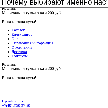
Почему выбирают именно нас
Меню
+7(4912)50-37-50
sbit@krep62.ru
Корзина
Минимальная сумма заказа 200 руб.
Ваша корзина пуста!
Каталог
Калькулятор
Оплата
Справочная информация
О компании
Доставка
Контакты
Корзина
Минимальная сумма заказа 200 руб.
Ваша корзина пуста!
ПромКрепеж
+7(4912)50-37-50