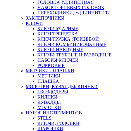
ГОЛОВКА УДЛИНЕННАЯ
НАБОР ТОРЦЕВЫХ ГОЛОВОК
ПЕРЕХОДНИКИ, УДЛИННИТЕЛИ
ЗАКЛЕПОЧНИКИ
КЛЮЧИ
КЛЮЧИ УДАРНЫЕ
КЛЮЧ ТРЕЩЕТКА
КЛЮЧ ТРУБКА (ТОРЦЕВОЙ)
КЛЮЧИ КОМБИНИРОВАННЫЕ
КЛЮЧИ НАКИДНЫЕ
КЛЮЧИ ТРУБНЫЕ И РАЗВОДНЫЕ
НАБОРЫ КЛЮЧЕЙ
РОЖКОВЫЕ
МЕТЧИКИ - ПЛАШКИ
МЕТЧИКИ
ПЛАШКА
МОЛОТКИ, КУВАЛДЫ, КИЯНКИ
ГВОЗДОДЕРЫ
КИЯНКИ
КУВАЛДЫ
МОЛОТКИ
НАБОР ИНСТРУМЕНТОВ
STELS
КЛЮЧИ, ГОЛОВКИ
ШАРОШКИ