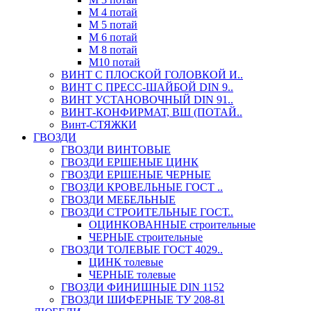
М 4 потай
М 5 потай
М 6 потай
М 8 потай
М10 потай
ВИНТ С ПЛОСКОЙ ГОЛОВКОЙ И..
ВИНТ С ПРЕСС-ШАЙБОЙ DIN 9..
ВИНТ УСТАНОВОЧНЫЙ DIN 91..
ВИНТ-КОНФИРМАТ, ВШ (ПОТАЙ..
Винт-СТЯЖКИ
ГВОЗДИ
ГВОЗДИ ВИНТОВЫЕ
ГВОЗДИ ЕРШЕНЫЕ ЦИНК
ГВОЗДИ ЕРШЕНЫЕ ЧЕРНЫЕ
ГВОЗДИ КРОВЕЛЬНЫЕ ГОСТ ..
ГВОЗДИ МЕБЕЛЬНЫЕ
ГВОЗДИ СТРОИТЕЛЬНЫЕ ГОСТ..
ОЦИНКОВАННЫЕ строительные
ЧЕРНЫЕ строительные
ГВОЗДИ ТОЛЕВЫЕ ГОСТ 4029..
ЦИНК толевые
ЧЕРНЫЕ толевые
ГВОЗДИ ФИНИШНЫЕ DIN 1152
ГВОЗДИ ШИФЕРНЫЕ ТУ 208-81