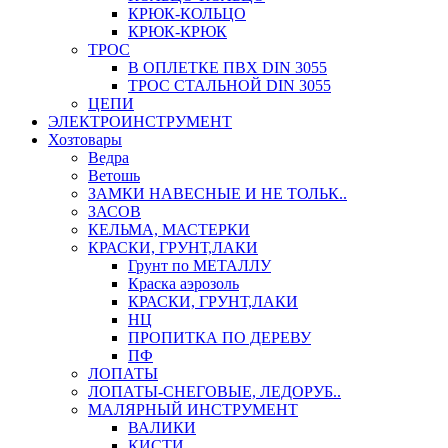
КРЮК-КОЛЬЦО
КРЮК-КРЮК
ТРОС
В ОПЛЕТКЕ ПВХ DIN 3055
ТРОС СТАЛЬНОЙ DIN 3055
ЦЕПИ
ЭЛЕКТРОИНСТРУМЕНТ
Хозтовары
Ведра
Ветошь
ЗАМКИ НАВЕСНЫЕ И НЕ ТОЛЬК..
ЗАСОВ
КЕЛЬМА, МАСТЕРКИ
КРАСКИ, ГРУНТ,ЛАКИ
Грунт по МЕТАЛЛУ
Краска аэрозоль
КРАСКИ, ГРУНТ,ЛАКИ
НЦ
ПРОПИТКА ПО ДЕРЕВУ
ПФ
ЛОПАТЫ
ЛОПАТЫ-СНЕГОВЫЕ, ЛЕДОРУБ..
МАЛЯРНЫЙ ИНСТРУМЕНТ
ВАЛИКИ
КИСТИ