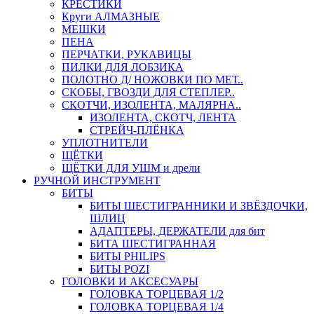
КРЕСТИКИ
Круги АЛМАЗНЫЕ
МЕШКИ
ПЕНА
ПЕРЧАТКИ, РУКАВИЦЫ
ПИЛКИ ДЛЯ ЛОБЗИКА
ПОЛОТНО Д/ НОЖОВКИ ПО МЕТ..
СКОБЫ, ГВОЗДИ ДЛЯ СТЕПЛЕР..
СКОТЧИ, ИЗОЛЕНТА, МАЛЯРНА..
ИЗОЛЕНТА, СКОТЧ, ЛЕНТА
СТРЕЙЧ-ПЛЁНКА
УПЛОТНИТЕЛИ
ЩЁТКИ
ЩЁТКИ ДЛЯ УШМ и дрели
РУЧНОЙ ИНСТРУМЕНТ
БИТЫ
БИТЫ ШЕСТИГРАННИКИ И ЗВЁЗДОЧКИ,
ШЛИЦ
АДАПТЕРЫ, ДЕРЖАТЕЛИ для бит
БИТА ШЕСТИГРАННАЯ
БИТЫ PHILIPS
БИТЫ POZI
ГОЛОВКИ И АКСЕСУАРЫ
ГОЛОВКА ТОРЦЕВАЯ 1/2
ГОЛОВКА ТОРЦЕВАЯ 1/4