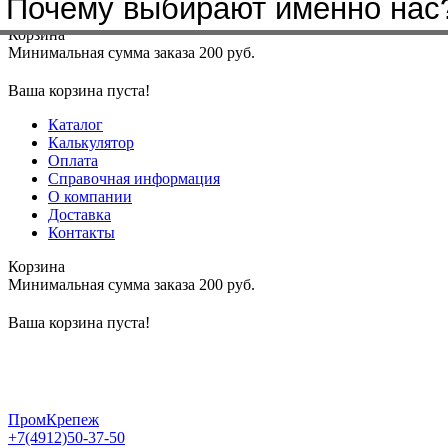
Почему выбирают именно нас
Меню
+7(4912)50-37-50
sbit@krep62.ru
Корзина
Минимальная сумма заказа 200 руб.
Ваша корзина пуста!
Каталог
Калькулятор
Оплата
Справочная информация
О компании
Доставка
Контакты
Корзина
Минимальная сумма заказа 200 руб.
Ваша корзина пуста!
ПромКрепеж
+7(4912)50-37-50