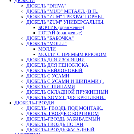
ДЮБЕЛИ
ДЮБЕЛЬ "DRIVA"
ДЮБЕЛЬ "MUD" МЕТАЛЛ. (В П..
ДЮБЕЛЬ "ZUM" ТРЕХРАСПОРНЫ..
ДЮБЕЛЬ "ZUM" УНИВЕРСАЛЬНЫ..
БОРТИК (оранжевые)
ПОТАЙ (оранжевые)
ДЮБЕЛЬ "БАБОЧКА"
ДЮБЕЛЬ "МOLLI"
МОЛЛИ
МОЛЛИ С ПРЯМЫМ КРЮКОМ
ДЮБЕЛЬ ДЛЯ ИЗОЛЯЦИИ
ДЮБЕЛЬ ДЛЯ ПЕНОБЛОКА
ДЮБЕЛЬ НЕЙЛОНОВЫЙ
ДЮБЕЛЬ С УСАМИ
ДЮБЕЛЬ С УСАМИ И ШИПАМИ (..
ДЮБЕЛЬ С ШИПАМИ
ДЮБЕЛЬ СКЛАДНОЙ ПРУЖИННЫЙ
ДЮБЕЛЬ-ХОМУТ ДЛЯ КРЕПЛЕНИ..
ДЮБЕЛЬ-ГВОЗДИ
ДЮБЕЛЬ- ГВОЗДЬ ПОД МОНТАЖ..
ДЮБЕЛЬ- ГВОЗДЬ С БОРТИКОМ
ДЮБЕЛЬ-ГВОЗДЬ ЗАБИВАЕМЫЙ
ДЮБЕЛЬ-ГВОЗДЬ ПОТАЙ
ДЮБЕЛЬ-ГВОЗДЬ ФАСАДНЫЙ