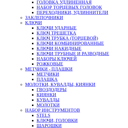
ГОЛОВКА УДЛИНЕННАЯ
НАБОР ТОРЦЕВЫХ ГОЛОВОК
ПЕРЕХОДНИКИ, УДЛИННИТЕЛИ
ЗАКЛЕПОЧНИКИ
КЛЮЧИ
КЛЮЧИ УДАРНЫЕ
КЛЮЧ ТРЕЩЕТКА
КЛЮЧ ТРУБКА (ТОРЦЕВОЙ)
КЛЮЧИ КОМБИНИРОВАННЫЕ
КЛЮЧИ НАКИДНЫЕ
КЛЮЧИ ТРУБНЫЕ И РАЗВОДНЫЕ
НАБОРЫ КЛЮЧЕЙ
РОЖКОВЫЕ
МЕТЧИКИ - ПЛАШКИ
МЕТЧИКИ
ПЛАШКА
МОЛОТКИ, КУВАЛДЫ, КИЯНКИ
ГВОЗДОДЕРЫ
КИЯНКИ
КУВАЛДЫ
МОЛОТКИ
НАБОР ИНСТРУМЕНТОВ
STELS
КЛЮЧИ, ГОЛОВКИ
ШАРОШКИ