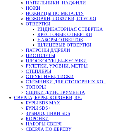
НАПИЛЬНИКИ, НАДФИЛИ
НОЖИ
НОЖНИЦЫ ПО МЕТАЛЛУ
НОЖОВКИ, ЛОБЗИКИ, СТУСЛО
ОТВЕРТКИ
ИНДИКАТОРНАЯ ОТВЕРТКА
КРЕСТОВЫЕ ОТВЕРТКИ
НАБОРЫ ОТВЕРТОК
ШЛИЦЕВЫЕ ОТВЕРТКИ
ПАТРОНЫ Д/ДРЕЛИ
ПИСТОЛЕТЫ
ПЛОСКОГУБЦЫ--КУСАЧКИ
РУЛЕТКИ, УРОВНИ, МЕТРЫ
СТЕПЛЕРЫ
СТРУБЦИНЫ, ТИСКИ
СЪЁМНИКИ ДЛЯ СТОПОРНЫХ КО..
ТОПОРЫ
ЯЩИКИ Д/ИНСТРУМЕНТА
СВЕРЛА, БУРЫ, КОРОНКИ, ЗУ..
БУРЫ SDS MAX
БУРЫ SDS+
ЗУБИЛО, ПИКИ SDS
КОРОНКИ
НАБОРЫ СВЕРЛ
СВЁРЛА ПО ДЕРЕВУ