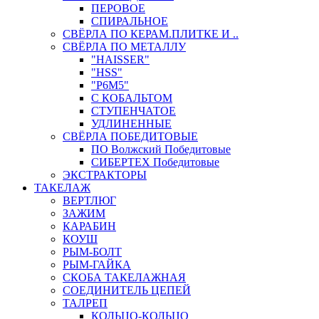
ПЕРОВОЕ
СПИРАЛЬНОЕ
СВЁРЛА ПО КЕРАМ.ПЛИТКЕ И ..
СВЁРЛА ПО МЕТАЛЛУ
"HAISSER"
"HSS"
"Р6М5"
С КОБАЛЬТОМ
СТУПЕНЧАТОЕ
УДЛИНЕННЫЕ
СВЁРЛА ПОБЕДИТОВЫЕ
ПО Волжский Победитовые
СИБЕРТЕХ Победитовые
ЭКСТРАКТОРЫ
ТАКЕЛАЖ
ВЕРТЛЮГ
ЗАЖИМ
КАРАБИН
КОУШ
РЫМ-БОЛТ
РЫМ-ГАЙКА
СКОБА ТАКЕЛАЖНАЯ
СОЕДИНИТЕЛЬ ЦЕПЕЙ
ТАЛРЕП
КОЛЬЦО-КОЛЬЦО