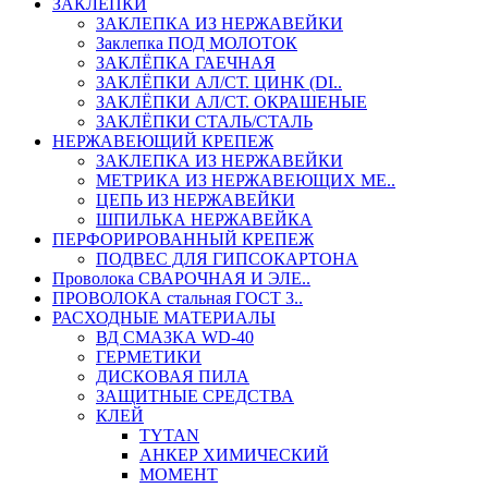
ЗАКЛЕПКИ
ЗАКЛЕПКА ИЗ НЕРЖАВЕЙКИ
Заклепка ПОД МОЛОТОК
ЗАКЛЁПКА ГАЕЧНАЯ
ЗАКЛЁПКИ АЛ/СТ. ЦИНК (DI..
ЗАКЛЁПКИ АЛ/СТ. ОКРАШЕНЫЕ
ЗАКЛЁПКИ СТАЛЬ/СТАЛЬ
НЕРЖАВЕЮЩИЙ КРЕПЕЖ
ЗАКЛЕПКА ИЗ НЕРЖАВЕЙКИ
МЕТРИКА ИЗ НЕРЖАВЕЮЩИХ МЕ..
ЦЕПЬ ИЗ НЕРЖАВЕЙКИ
ШПИЛЬКА НЕРЖАВЕЙКА
ПЕРФОРИРОВАННЫЙ КРЕПЕЖ
ПОДВЕС ДЛЯ ГИПСОКАРТОНА
Проволока СВАРОЧНАЯ И ЭЛЕ..
ПРОВОЛОКА стальная ГОСТ 3..
РАСХОДНЫЕ МАТЕРИАЛЫ
ВД СМАЗКА WD-40
ГЕРМЕТИКИ
ДИСКОВАЯ ПИЛА
ЗАЩИТНЫЕ СРЕДСТВА
КЛЕЙ
TYTAN
АНКЕР ХИМИЧЕСКИЙ
МОМЕНТ