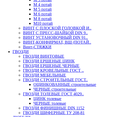
М 4 потай
М 5 потай
М 6 потай
М 8 потай
М10 потай
ВИНТ С ПЛОСКОЙ ГОЛОВКОЙ И..
ВИНТ С ПРЕСС-ШАЙБОЙ DIN 9..
ВИНТ УСТАНОВОЧНЫЙ DIN 91..
ВИНТ-КОНФИРМАТ, ВШ (ПОТАЙ..
Винт-СТЯЖКИ
ГВОЗДИ
ГВОЗДИ ВИНТОВЫЕ
ГВОЗДИ ЕРШЕНЫЕ ЦИНК
ГВОЗДИ ЕРШЕНЫЕ ЧЕРНЫЕ
ГВОЗДИ КРОВЕЛЬНЫЕ ГОСТ ..
ГВОЗДИ МЕБЕЛЬНЫЕ
ГВОЗДИ СТРОИТЕЛЬНЫЕ ГОСТ..
ОЦИНКОВАННЫЕ строительные
ЧЕРНЫЕ строительные
ГВОЗДИ ТОЛЕВЫЕ ГОСТ 4029..
ЦИНК толевые
ЧЕРНЫЕ толевые
ГВОЗДИ ФИНИШНЫЕ DIN 1152
ГВОЗДИ ШИФЕРНЫЕ ТУ 208-81