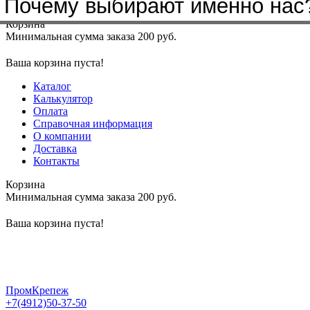
Почему выбирают именно нас
Меню
+7(4912)50-37-50
sbit@krep62.ru
Корзина
Минимальная сумма заказа 200 руб.
Ваша корзина пуста!
Каталог
Калькулятор
Оплата
Справочная информация
О компании
Доставка
Контакты
Корзина
Минимальная сумма заказа 200 руб.
Ваша корзина пуста!
ПромКрепеж
+7(4912)50-37-50