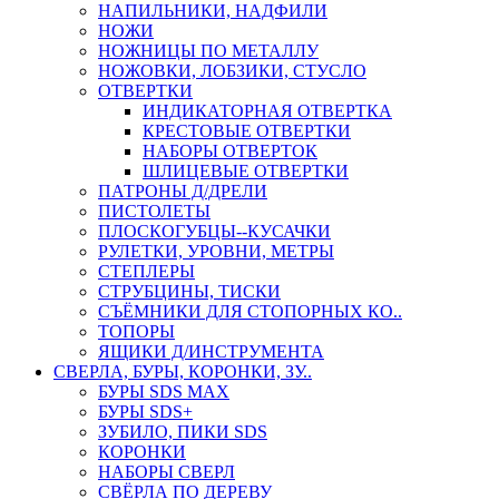
НАПИЛЬНИКИ, НАДФИЛИ
НОЖИ
НОЖНИЦЫ ПО МЕТАЛЛУ
НОЖОВКИ, ЛОБЗИКИ, СТУСЛО
ОТВЕРТКИ
ИНДИКАТОРНАЯ ОТВЕРТКА
КРЕСТОВЫЕ ОТВЕРТКИ
НАБОРЫ ОТВЕРТОК
ШЛИЦЕВЫЕ ОТВЕРТКИ
ПАТРОНЫ Д/ДРЕЛИ
ПИСТОЛЕТЫ
ПЛОСКОГУБЦЫ--КУСАЧКИ
РУЛЕТКИ, УРОВНИ, МЕТРЫ
СТЕПЛЕРЫ
СТРУБЦИНЫ, ТИСКИ
СЪЁМНИКИ ДЛЯ СТОПОРНЫХ КО..
ТОПОРЫ
ЯЩИКИ Д/ИНСТРУМЕНТА
СВЕРЛА, БУРЫ, КОРОНКИ, ЗУ..
БУРЫ SDS MAX
БУРЫ SDS+
ЗУБИЛО, ПИКИ SDS
КОРОНКИ
НАБОРЫ СВЕРЛ
СВЁРЛА ПО ДЕРЕВУ