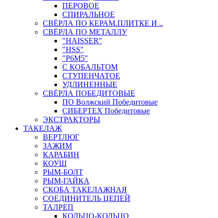
ПЕРОВОЕ
СПИРАЛЬНОЕ
СВЁРЛА ПО КЕРАМ.ПЛИТКЕ И ..
СВЁРЛА ПО МЕТАЛЛУ
"HAISSER"
"HSS"
"Р6М5"
С КОБАЛЬТОМ
СТУПЕНЧАТОЕ
УДЛИНЕННЫЕ
СВЁРЛА ПОБЕДИТОВЫЕ
ПО Волжский Победитовые
СИБЕРТЕХ Победитовые
ЭКСТРАКТОРЫ
ТАКЕЛАЖ
ВЕРТЛЮГ
ЗАЖИМ
КАРАБИН
КОУШ
РЫМ-БОЛТ
РЫМ-ГАЙКА
СКОБА ТАКЕЛАЖНАЯ
СОЕДИНИТЕЛЬ ЦЕПЕЙ
ТАЛРЕП
КОЛЬЦО-КОЛЬЦО