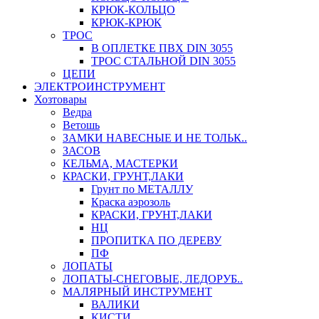
КРЮК-КОЛЬЦО
КРЮК-КРЮК
ТРОС
В ОПЛЕТКЕ ПВХ DIN 3055
ТРОС СТАЛЬНОЙ DIN 3055
ЦЕПИ
ЭЛЕКТРОИНСТРУМЕНТ
Хозтовары
Ведра
Ветошь
ЗАМКИ НАВЕСНЫЕ И НЕ ТОЛЬК..
ЗАСОВ
КЕЛЬМА, МАСТЕРКИ
КРАСКИ, ГРУНТ,ЛАКИ
Грунт по МЕТАЛЛУ
Краска аэрозоль
КРАСКИ, ГРУНТ,ЛАКИ
НЦ
ПРОПИТКА ПО ДЕРЕВУ
ПФ
ЛОПАТЫ
ЛОПАТЫ-СНЕГОВЫЕ, ЛЕДОРУБ..
МАЛЯРНЫЙ ИНСТРУМЕНТ
ВАЛИКИ
КИСТИ