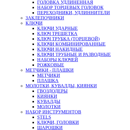
ГОЛОВКА УДЛИНЕННАЯ
НАБОР ТОРЦЕВЫХ ГОЛОВОК
ПЕРЕХОДНИКИ, УДЛИННИТЕЛИ
ЗАКЛЕПОЧНИКИ
КЛЮЧИ
КЛЮЧИ УДАРНЫЕ
КЛЮЧ ТРЕЩЕТКА
КЛЮЧ ТРУБКА (ТОРЦЕВОЙ)
КЛЮЧИ КОМБИНИРОВАННЫЕ
КЛЮЧИ НАКИДНЫЕ
КЛЮЧИ ТРУБНЫЕ И РАЗВОДНЫЕ
НАБОРЫ КЛЮЧЕЙ
РОЖКОВЫЕ
МЕТЧИКИ - ПЛАШКИ
МЕТЧИКИ
ПЛАШКА
МОЛОТКИ, КУВАЛДЫ, КИЯНКИ
ГВОЗДОДЕРЫ
КИЯНКИ
КУВАЛДЫ
МОЛОТКИ
НАБОР ИНСТРУМЕНТОВ
STELS
КЛЮЧИ, ГОЛОВКИ
ШАРОШКИ