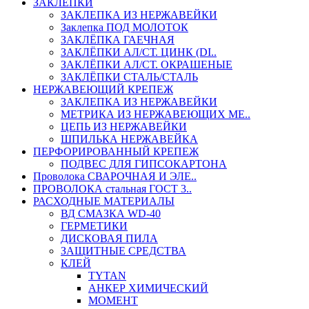
ЗАКЛЕПКИ
ЗАКЛЕПКА ИЗ НЕРЖАВЕЙКИ
Заклепка ПОД МОЛОТОК
ЗАКЛЁПКА ГАЕЧНАЯ
ЗАКЛЁПКИ АЛ/СТ. ЦИНК (DI..
ЗАКЛЁПКИ АЛ/СТ. ОКРАШЕНЫЕ
ЗАКЛЁПКИ СТАЛЬ/СТАЛЬ
НЕРЖАВЕЮЩИЙ КРЕПЕЖ
ЗАКЛЕПКА ИЗ НЕРЖАВЕЙКИ
МЕТРИКА ИЗ НЕРЖАВЕЮЩИХ МЕ..
ЦЕПЬ ИЗ НЕРЖАВЕЙКИ
ШПИЛЬКА НЕРЖАВЕЙКА
ПЕРФОРИРОВАННЫЙ КРЕПЕЖ
ПОДВЕС ДЛЯ ГИПСОКАРТОНА
Проволока СВАРОЧНАЯ И ЭЛЕ..
ПРОВОЛОКА стальная ГОСТ 3..
РАСХОДНЫЕ МАТЕРИАЛЫ
ВД СМАЗКА WD-40
ГЕРМЕТИКИ
ДИСКОВАЯ ПИЛА
ЗАЩИТНЫЕ СРЕДСТВА
КЛЕЙ
TYTAN
АНКЕР ХИМИЧЕСКИЙ
МОМЕНТ