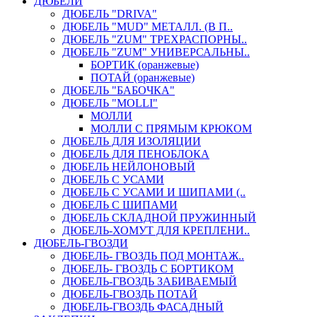
ДЮБЕЛИ
ДЮБЕЛЬ "DRIVA"
ДЮБЕЛЬ "MUD" МЕТАЛЛ. (В П..
ДЮБЕЛЬ "ZUM" ТРЕХРАСПОРНЫ..
ДЮБЕЛЬ "ZUM" УНИВЕРСАЛЬНЫ..
БОРТИК (оранжевые)
ПОТАЙ (оранжевые)
ДЮБЕЛЬ "БАБОЧКА"
ДЮБЕЛЬ "МOLLI"
МОЛЛИ
МОЛЛИ С ПРЯМЫМ КРЮКОМ
ДЮБЕЛЬ ДЛЯ ИЗОЛЯЦИИ
ДЮБЕЛЬ ДЛЯ ПЕНОБЛОКА
ДЮБЕЛЬ НЕЙЛОНОВЫЙ
ДЮБЕЛЬ С УСАМИ
ДЮБЕЛЬ С УСАМИ И ШИПАМИ (..
ДЮБЕЛЬ С ШИПАМИ
ДЮБЕЛЬ СКЛАДНОЙ ПРУЖИННЫЙ
ДЮБЕЛЬ-ХОМУТ ДЛЯ КРЕПЛЕНИ..
ДЮБЕЛЬ-ГВОЗДИ
ДЮБЕЛЬ- ГВОЗДЬ ПОД МОНТАЖ..
ДЮБЕЛЬ- ГВОЗДЬ С БОРТИКОМ
ДЮБЕЛЬ-ГВОЗДЬ ЗАБИВАЕМЫЙ
ДЮБЕЛЬ-ГВОЗДЬ ПОТАЙ
ДЮБЕЛЬ-ГВОЗДЬ ФАСАДНЫЙ