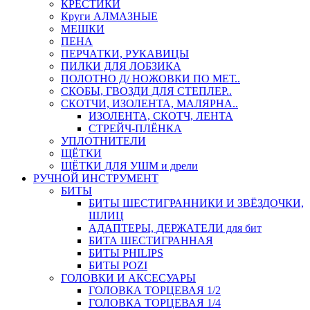
КРЕСТИКИ
Круги АЛМАЗНЫЕ
МЕШКИ
ПЕНА
ПЕРЧАТКИ, РУКАВИЦЫ
ПИЛКИ ДЛЯ ЛОБЗИКА
ПОЛОТНО Д/ НОЖОВКИ ПО МЕТ..
СКОБЫ, ГВОЗДИ ДЛЯ СТЕПЛЕР..
СКОТЧИ, ИЗОЛЕНТА, МАЛЯРНА..
ИЗОЛЕНТА, СКОТЧ, ЛЕНТА
СТРЕЙЧ-ПЛЁНКА
УПЛОТНИТЕЛИ
ЩЁТКИ
ЩЁТКИ ДЛЯ УШМ и дрели
РУЧНОЙ ИНСТРУМЕНТ
БИТЫ
БИТЫ ШЕСТИГРАННИКИ И ЗВЁЗДОЧКИ,
ШЛИЦ
АДАПТЕРЫ, ДЕРЖАТЕЛИ для бит
БИТА ШЕСТИГРАННАЯ
БИТЫ PHILIPS
БИТЫ POZI
ГОЛОВКИ И АКСЕСУАРЫ
ГОЛОВКА ТОРЦЕВАЯ 1/2
ГОЛОВКА ТОРЦЕВАЯ 1/4