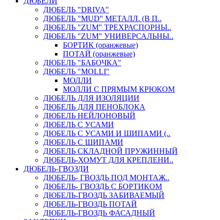
ДЮБЕЛИ
ДЮБЕЛЬ "DRIVA"
ДЮБЕЛЬ "MUD" МЕТАЛЛ. (В П..
ДЮБЕЛЬ "ZUM" ТРЕХРАСПОРНЫ..
ДЮБЕЛЬ "ZUM" УНИВЕРСАЛЬНЫ..
БОРТИК (оранжевые)
ПОТАЙ (оранжевые)
ДЮБЕЛЬ "БАБОЧКА"
ДЮБЕЛЬ "МOLLI"
МОЛЛИ
МОЛЛИ С ПРЯМЫМ КРЮКОМ
ДЮБЕЛЬ ДЛЯ ИЗОЛЯЦИИ
ДЮБЕЛЬ ДЛЯ ПЕНОБЛОКА
ДЮБЕЛЬ НЕЙЛОНОВЫЙ
ДЮБЕЛЬ С УСАМИ
ДЮБЕЛЬ С УСАМИ И ШИПАМИ (..
ДЮБЕЛЬ С ШИПАМИ
ДЮБЕЛЬ СКЛАДНОЙ ПРУЖИННЫЙ
ДЮБЕЛЬ-ХОМУТ ДЛЯ КРЕПЛЕНИ..
ДЮБЕЛЬ-ГВОЗДИ
ДЮБЕЛЬ- ГВОЗДЬ ПОД МОНТАЖ..
ДЮБЕЛЬ- ГВОЗДЬ С БОРТИКОМ
ДЮБЕЛЬ-ГВОЗДЬ ЗАБИВАЕМЫЙ
ДЮБЕЛЬ-ГВОЗДЬ ПОТАЙ
ДЮБЕЛЬ-ГВОЗДЬ ФАСАДНЫЙ