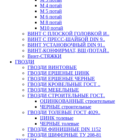
М 4 потай
М 5 потай
М 6 потай
М 8 потай
М10 потай
ВИНТ С ПЛОСКОЙ ГОЛОВКОЙ И..
ВИНТ С ПРЕСС-ШАЙБОЙ DIN 9..
ВИНТ УСТАНОВОЧНЫЙ DIN 91..
ВИНТ-КОНФИРМАТ, ВШ (ПОТАЙ..
Винт-СТЯЖКИ
ГВОЗДИ
ГВОЗДИ ВИНТОВЫЕ
ГВОЗДИ ЕРШЕНЫЕ ЦИНК
ГВОЗДИ ЕРШЕНЫЕ ЧЕРНЫЕ
ГВОЗДИ КРОВЕЛЬНЫЕ ГОСТ ..
ГВОЗДИ МЕБЕЛЬНЫЕ
ГВОЗДИ СТРОИТЕЛЬНЫЕ ГОСТ..
ОЦИНКОВАННЫЕ строительные
ЧЕРНЫЕ строительные
ГВОЗДИ ТОЛЕВЫЕ ГОСТ 4029..
ЦИНК толевые
ЧЕРНЫЕ толевые
ГВОЗДИ ФИНИШНЫЕ DIN 1152
ГВОЗДИ ШИФЕРНЫЕ ТУ 208-81