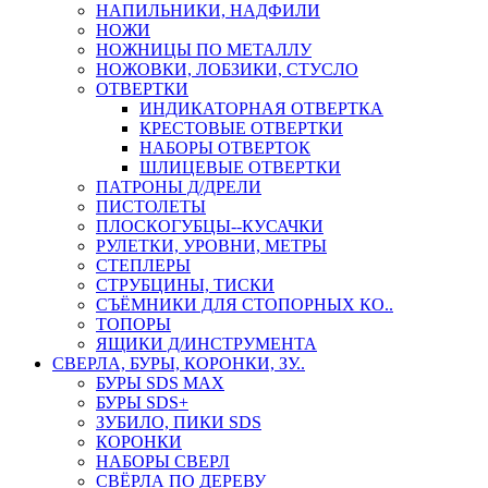
НАПИЛЬНИКИ, НАДФИЛИ
НОЖИ
НОЖНИЦЫ ПО МЕТАЛЛУ
НОЖОВКИ, ЛОБЗИКИ, СТУСЛО
ОТВЕРТКИ
ИНДИКАТОРНАЯ ОТВЕРТКА
КРЕСТОВЫЕ ОТВЕРТКИ
НАБОРЫ ОТВЕРТОК
ШЛИЦЕВЫЕ ОТВЕРТКИ
ПАТРОНЫ Д/ДРЕЛИ
ПИСТОЛЕТЫ
ПЛОСКОГУБЦЫ--КУСАЧКИ
РУЛЕТКИ, УРОВНИ, МЕТРЫ
СТЕПЛЕРЫ
СТРУБЦИНЫ, ТИСКИ
СЪЁМНИКИ ДЛЯ СТОПОРНЫХ КО..
ТОПОРЫ
ЯЩИКИ Д/ИНСТРУМЕНТА
СВЕРЛА, БУРЫ, КОРОНКИ, ЗУ..
БУРЫ SDS MAX
БУРЫ SDS+
ЗУБИЛО, ПИКИ SDS
КОРОНКИ
НАБОРЫ СВЕРЛ
СВЁРЛА ПО ДЕРЕВУ