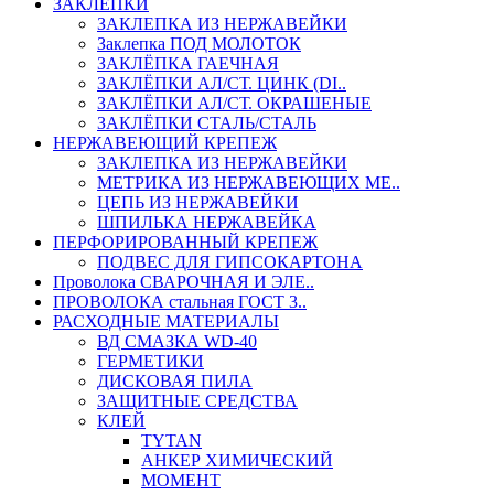
ЗАКЛЕПКИ
ЗАКЛЕПКА ИЗ НЕРЖАВЕЙКИ
Заклепка ПОД МОЛОТОК
ЗАКЛЁПКА ГАЕЧНАЯ
ЗАКЛЁПКИ АЛ/СТ. ЦИНК (DI..
ЗАКЛЁПКИ АЛ/СТ. ОКРАШЕНЫЕ
ЗАКЛЁПКИ СТАЛЬ/СТАЛЬ
НЕРЖАВЕЮЩИЙ КРЕПЕЖ
ЗАКЛЕПКА ИЗ НЕРЖАВЕЙКИ
МЕТРИКА ИЗ НЕРЖАВЕЮЩИХ МЕ..
ЦЕПЬ ИЗ НЕРЖАВЕЙКИ
ШПИЛЬКА НЕРЖАВЕЙКА
ПЕРФОРИРОВАННЫЙ КРЕПЕЖ
ПОДВЕС ДЛЯ ГИПСОКАРТОНА
Проволока СВАРОЧНАЯ И ЭЛЕ..
ПРОВОЛОКА стальная ГОСТ 3..
РАСХОДНЫЕ МАТЕРИАЛЫ
ВД СМАЗКА WD-40
ГЕРМЕТИКИ
ДИСКОВАЯ ПИЛА
ЗАЩИТНЫЕ СРЕДСТВА
КЛЕЙ
TYTAN
АНКЕР ХИМИЧЕСКИЙ
МОМЕНТ