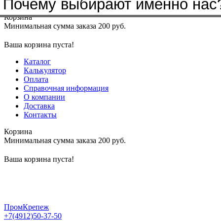
Почему выбирают именно нас
Меню
+7(4912)50-37-50
sbit@krep62.ru
Корзина
Минимальная сумма заказа 200 руб.
Ваша корзина пуста!
Каталог
Калькулятор
Оплата
Справочная информация
О компании
Доставка
Контакты
Корзина
Минимальная сумма заказа 200 руб.
Ваша корзина пуста!
ПромКрепеж
+7(4912)50-37-50