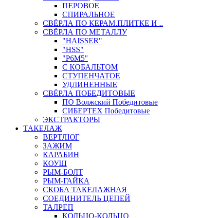
ПЕРОВОЕ
СПИРАЛЬНОЕ
СВЁРЛА ПО КЕРАМ.ПЛИТКЕ И ..
СВЁРЛА ПО МЕТАЛЛУ
"HAISSER"
"HSS"
"Р6М5"
С КОБАЛЬТОМ
СТУПЕНЧАТОЕ
УДЛИНЕННЫЕ
СВЁРЛА ПОБЕДИТОВЫЕ
ПО Волжский Победитовые
СИБЕРТЕХ Победитовые
ЭКСТРАКТОРЫ
ТАКЕЛАЖ
ВЕРТЛЮГ
ЗАЖИМ
КАРАБИН
КОУШ
РЫМ-БОЛТ
РЫМ-ГАЙКА
СКОБА ТАКЕЛАЖНАЯ
СОЕДИНИТЕЛЬ ЦЕПЕЙ
ТАЛРЕП
КОЛЬЦО-КОЛЬЦО