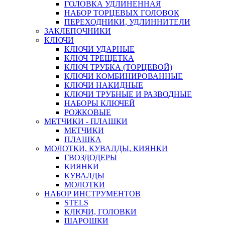
ГОЛОВКА УДЛИНЕННАЯ
НАБОР ТОРЦЕВЫХ ГОЛОВОК
ПЕРЕХОДНИКИ, УДЛИННИТЕЛИ
ЗАКЛЕПОЧНИКИ
КЛЮЧИ
КЛЮЧИ УДАРНЫЕ
КЛЮЧ ТРЕЩЕТКА
КЛЮЧ ТРУБКА (ТОРЦЕВОЙ)
КЛЮЧИ КОМБИНИРОВАННЫЕ
КЛЮЧИ НАКИДНЫЕ
КЛЮЧИ ТРУБНЫЕ И РАЗВОДНЫЕ
НАБОРЫ КЛЮЧЕЙ
РОЖКОВЫЕ
МЕТЧИКИ - ПЛАШКИ
МЕТЧИКИ
ПЛАШКА
МОЛОТКИ, КУВАЛДЫ, КИЯНКИ
ГВОЗДОДЕРЫ
КИЯНКИ
КУВАЛДЫ
МОЛОТКИ
НАБОР ИНСТРУМЕНТОВ
STELS
КЛЮЧИ, ГОЛОВКИ
ШАРОШКИ