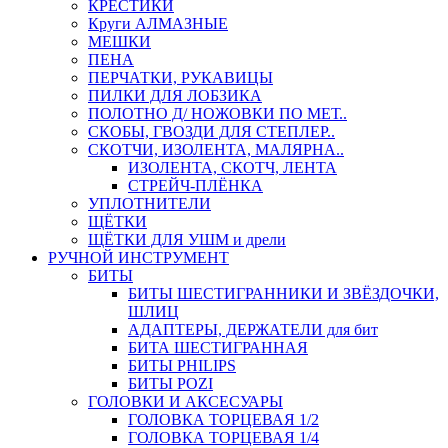
КРЕСТИКИ
Круги АЛМАЗНЫЕ
МЕШКИ
ПЕНА
ПЕРЧАТКИ, РУКАВИЦЫ
ПИЛКИ ДЛЯ ЛОБЗИКА
ПОЛОТНО Д/ НОЖОВКИ ПО МЕТ..
СКОБЫ, ГВОЗДИ ДЛЯ СТЕПЛЕР..
СКОТЧИ, ИЗОЛЕНТА, МАЛЯРНА..
ИЗОЛЕНТА, СКОТЧ, ЛЕНТА
СТРЕЙЧ-ПЛЁНКА
УПЛОТНИТЕЛИ
ЩЁТКИ
ЩЁТКИ ДЛЯ УШМ и дрели
РУЧНОЙ ИНСТРУМЕНТ
БИТЫ
БИТЫ ШЕСТИГРАННИКИ И ЗВЁЗДОЧКИ,
ШЛИЦ
АДАПТЕРЫ, ДЕРЖАТЕЛИ для бит
БИТА ШЕСТИГРАННАЯ
БИТЫ PHILIPS
БИТЫ POZI
ГОЛОВКИ И АКСЕСУАРЫ
ГОЛОВКА ТОРЦЕВАЯ 1/2
ГОЛОВКА ТОРЦЕВАЯ 1/4