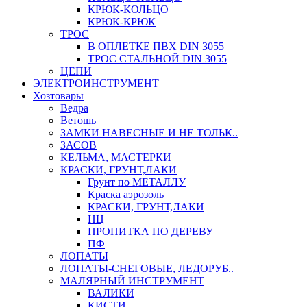
КРЮК-КОЛЬЦО
КРЮК-КРЮК
ТРОС
В ОПЛЕТКЕ ПВХ DIN 3055
ТРОС СТАЛЬНОЙ DIN 3055
ЦЕПИ
ЭЛЕКТРОИНСТРУМЕНТ
Хозтовары
Ведра
Ветошь
ЗАМКИ НАВЕСНЫЕ И НЕ ТОЛЬК..
ЗАСОВ
КЕЛЬМА, МАСТЕРКИ
КРАСКИ, ГРУНТ,ЛАКИ
Грунт по МЕТАЛЛУ
Краска аэрозоль
КРАСКИ, ГРУНТ,ЛАКИ
НЦ
ПРОПИТКА ПО ДЕРЕВУ
ПФ
ЛОПАТЫ
ЛОПАТЫ-СНЕГОВЫЕ, ЛЕДОРУБ..
МАЛЯРНЫЙ ИНСТРУМЕНТ
ВАЛИКИ
КИСТИ