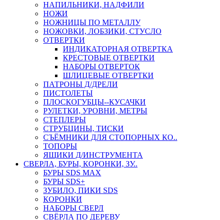
НАПИЛЬНИКИ, НАДФИЛИ
НОЖИ
НОЖНИЦЫ ПО МЕТАЛЛУ
НОЖОВКИ, ЛОБЗИКИ, СТУСЛО
ОТВЕРТКИ
ИНДИКАТОРНАЯ ОТВЕРТКА
КРЕСТОВЫЕ ОТВЕРТКИ
НАБОРЫ ОТВЕРТОК
ШЛИЦЕВЫЕ ОТВЕРТКИ
ПАТРОНЫ Д/ДРЕЛИ
ПИСТОЛЕТЫ
ПЛОСКОГУБЦЫ--КУСАЧКИ
РУЛЕТКИ, УРОВНИ, МЕТРЫ
СТЕПЛЕРЫ
СТРУБЦИНЫ, ТИСКИ
СЪЁМНИКИ ДЛЯ СТОПОРНЫХ КО..
ТОПОРЫ
ЯЩИКИ Д/ИНСТРУМЕНТА
СВЕРЛА, БУРЫ, КОРОНКИ, ЗУ..
БУРЫ SDS MAX
БУРЫ SDS+
ЗУБИЛО, ПИКИ SDS
КОРОНКИ
НАБОРЫ СВЕРЛ
СВЁРЛА ПО ДЕРЕВУ