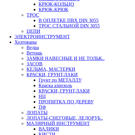
КРЮК-КОЛЬЦО
КРЮК-КРЮК
ТРОС
В ОПЛЕТКЕ ПВХ DIN 3055
ТРОС СТАЛЬНОЙ DIN 3055
ЦЕПИ
ЭЛЕКТРОИНСТРУМЕНТ
Хозтовары
Ведра
Ветошь
ЗАМКИ НАВЕСНЫЕ И НЕ ТОЛЬК..
ЗАСОВ
КЕЛЬМА, МАСТЕРКИ
КРАСКИ, ГРУНТ,ЛАКИ
Грунт по МЕТАЛЛУ
Краска аэрозоль
КРАСКИ, ГРУНТ,ЛАКИ
НЦ
ПРОПИТКА ПО ДЕРЕВУ
ПФ
ЛОПАТЫ
ЛОПАТЫ-СНЕГОВЫЕ, ЛЕДОРУБ..
МАЛЯРНЫЙ ИНСТРУМЕНТ
ВАЛИКИ
КИСТИ