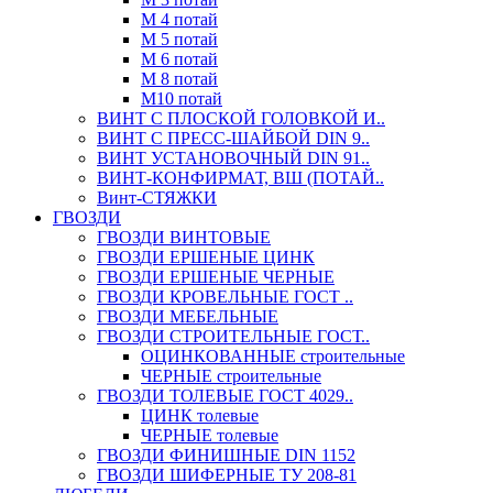
М 4 потай
М 5 потай
М 6 потай
М 8 потай
М10 потай
ВИНТ С ПЛОСКОЙ ГОЛОВКОЙ И..
ВИНТ С ПРЕСС-ШАЙБОЙ DIN 9..
ВИНТ УСТАНОВОЧНЫЙ DIN 91..
ВИНТ-КОНФИРМАТ, ВШ (ПОТАЙ..
Винт-СТЯЖКИ
ГВОЗДИ
ГВОЗДИ ВИНТОВЫЕ
ГВОЗДИ ЕРШЕНЫЕ ЦИНК
ГВОЗДИ ЕРШЕНЫЕ ЧЕРНЫЕ
ГВОЗДИ КРОВЕЛЬНЫЕ ГОСТ ..
ГВОЗДИ МЕБЕЛЬНЫЕ
ГВОЗДИ СТРОИТЕЛЬНЫЕ ГОСТ..
ОЦИНКОВАННЫЕ строительные
ЧЕРНЫЕ строительные
ГВОЗДИ ТОЛЕВЫЕ ГОСТ 4029..
ЦИНК толевые
ЧЕРНЫЕ толевые
ГВОЗДИ ФИНИШНЫЕ DIN 1152
ГВОЗДИ ШИФЕРНЫЕ ТУ 208-81