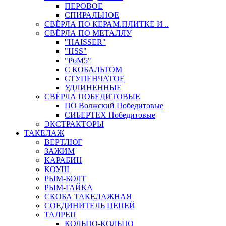
ПЕРОВОЕ
СПИРАЛЬНОЕ
СВЁРЛА ПО КЕРАМ.ПЛИТКЕ И ..
СВЁРЛА ПО МЕТАЛЛУ
"HAISSER"
"HSS"
"Р6М5"
С КОБАЛЬТОМ
СТУПЕНЧАТОЕ
УДЛИНЕННЫЕ
СВЁРЛА ПОБЕДИТОВЫЕ
ПО Волжский Победитовые
СИБЕРТЕХ Победитовые
ЭКСТРАКТОРЫ
ТАКЕЛАЖ
ВЕРТЛЮГ
ЗАЖИМ
КАРАБИН
КОУШ
РЫМ-БОЛТ
РЫМ-ГАЙКА
СКОБА ТАКЕЛАЖНАЯ
СОЕДИНИТЕЛЬ ЦЕПЕЙ
ТАЛРЕП
КОЛЬЦО-КОЛЬЦО