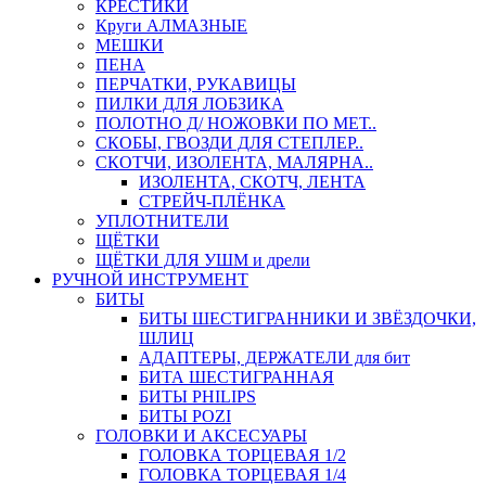
КРЕСТИКИ
Круги АЛМАЗНЫЕ
МЕШКИ
ПЕНА
ПЕРЧАТКИ, РУКАВИЦЫ
ПИЛКИ ДЛЯ ЛОБЗИКА
ПОЛОТНО Д/ НОЖОВКИ ПО МЕТ..
СКОБЫ, ГВОЗДИ ДЛЯ СТЕПЛЕР..
СКОТЧИ, ИЗОЛЕНТА, МАЛЯРНА..
ИЗОЛЕНТА, СКОТЧ, ЛЕНТА
СТРЕЙЧ-ПЛЁНКА
УПЛОТНИТЕЛИ
ЩЁТКИ
ЩЁТКИ ДЛЯ УШМ и дрели
РУЧНОЙ ИНСТРУМЕНТ
БИТЫ
БИТЫ ШЕСТИГРАННИКИ И ЗВЁЗДОЧКИ,
ШЛИЦ
АДАПТЕРЫ, ДЕРЖАТЕЛИ для бит
БИТА ШЕСТИГРАННАЯ
БИТЫ PHILIPS
БИТЫ POZI
ГОЛОВКИ И АКСЕСУАРЫ
ГОЛОВКА ТОРЦЕВАЯ 1/2
ГОЛОВКА ТОРЦЕВАЯ 1/4