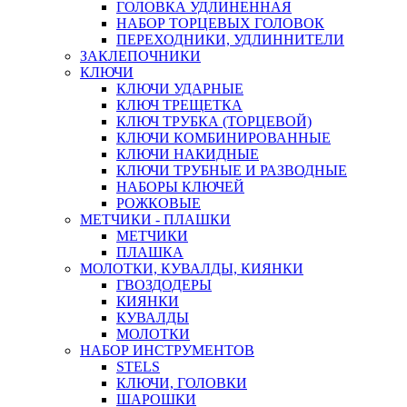
ГОЛОВКА УДЛИНЕННАЯ
НАБОР ТОРЦЕВЫХ ГОЛОВОК
ПЕРЕХОДНИКИ, УДЛИННИТЕЛИ
ЗАКЛЕПОЧНИКИ
КЛЮЧИ
КЛЮЧИ УДАРНЫЕ
КЛЮЧ ТРЕЩЕТКА
КЛЮЧ ТРУБКА (ТОРЦЕВОЙ)
КЛЮЧИ КОМБИНИРОВАННЫЕ
КЛЮЧИ НАКИДНЫЕ
КЛЮЧИ ТРУБНЫЕ И РАЗВОДНЫЕ
НАБОРЫ КЛЮЧЕЙ
РОЖКОВЫЕ
МЕТЧИКИ - ПЛАШКИ
МЕТЧИКИ
ПЛАШКА
МОЛОТКИ, КУВАЛДЫ, КИЯНКИ
ГВОЗДОДЕРЫ
КИЯНКИ
КУВАЛДЫ
МОЛОТКИ
НАБОР ИНСТРУМЕНТОВ
STELS
КЛЮЧИ, ГОЛОВКИ
ШАРОШКИ