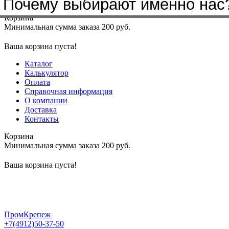
Почему выбирают именно нас
Меню
+7(4912)50-37-50
sbit@krep62.ru
Корзина
Минимальная сумма заказа 200 руб.
Ваша корзина пуста!
Каталог
Калькулятор
Оплата
Справочная информация
О компании
Доставка
Контакты
Корзина
Минимальная сумма заказа 200 руб.
Ваша корзина пуста!
ПромКрепеж
+7(4912)50-37-50