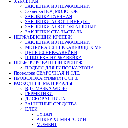
ЗАКЛЕПКИ
ЗАКЛЕПКА ИЗ НЕРЖАВЕЙКИ
Заклепка ПОД МОЛОТОК
ЗАКЛЁПКА ГАЕЧНАЯ
ЗАКЛЁПКИ АЛ/СТ. ЦИНК (DI..
ЗАКЛЁПКИ АЛ/СТ. ОКРАШЕНЫЕ
ЗАКЛЁПКИ СТАЛЬ/СТАЛЬ
НЕРЖАВЕЮЩИЙ КРЕПЕЖ
ЗАКЛЕПКА ИЗ НЕРЖАВЕЙКИ
МЕТРИКА ИЗ НЕРЖАВЕЮЩИХ МЕ..
ЦЕПЬ ИЗ НЕРЖАВЕЙКИ
ШПИЛЬКА НЕРЖАВЕЙКА
ПЕРФОРИРОВАННЫЙ КРЕПЕЖ
ПОДВЕС ДЛЯ ГИПСОКАРТОНА
Проволока СВАРОЧНАЯ И ЭЛЕ..
ПРОВОЛОКА стальная ГОСТ 3..
РАСХОДНЫЕ МАТЕРИАЛЫ
ВД СМАЗКА WD-40
ГЕРМЕТИКИ
ДИСКОВАЯ ПИЛА
ЗАЩИТНЫЕ СРЕДСТВА
КЛЕЙ
TYTAN
АНКЕР ХИМИЧЕСКИЙ
МОМЕНТ