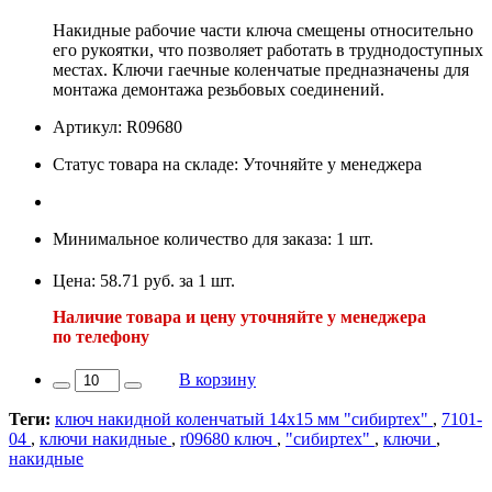
Накидные рабочие части ключа смещены относительно
его рукоятки, что позволяет работать в труднодоступных
местах. Ключи гаечные коленчатые предназначены для
монтажа демонтажа резьбовых соединений.
Артикул: R09680
Статус товара на складе: Уточняйте у менеджера
Минимальное количество для заказа: 1 шт.
Цена: 58.71 руб. за 1 шт.
Наличие товара и цену уточняйте у менеджера
по телефону
В корзину
Теги:
ключ накидной коленчатый 14х15 мм "сибиртех"
,
7101-
04
,
ключи накидные
,
r09680 ключ
,
"сибиртех"
,
ключи
,
накидные