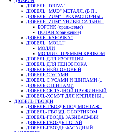
ДЮБЕЛИ
ДЮБЕЛЬ "DRIVA"
ДЮБЕЛЬ "MUD" МЕТАЛЛ. (В П..
ДЮБЕЛЬ "ZUM" ТРЕХРАСПОРНЫ..
ДЮБЕЛЬ "ZUM" УНИВЕРСАЛЬНЫ..
БОРТИК (оранжевые)
ПОТАЙ (оранжевые)
ДЮБЕЛЬ "БАБОЧКА"
ДЮБЕЛЬ "МOLLI"
МОЛЛИ
МОЛЛИ С ПРЯМЫМ КРЮКОМ
ДЮБЕЛЬ ДЛЯ ИЗОЛЯЦИИ
ДЮБЕЛЬ ДЛЯ ПЕНОБЛОКА
ДЮБЕЛЬ НЕЙЛОНОВЫЙ
ДЮБЕЛЬ С УСАМИ
ДЮБЕЛЬ С УСАМИ И ШИПАМИ (..
ДЮБЕЛЬ С ШИПАМИ
ДЮБЕЛЬ СКЛАДНОЙ ПРУЖИННЫЙ
ДЮБЕЛЬ-ХОМУТ ДЛЯ КРЕПЛЕНИ..
ДЮБЕЛЬ-ГВОЗДИ
ДЮБЕЛЬ- ГВОЗДЬ ПОД МОНТАЖ..
ДЮБЕЛЬ- ГВОЗДЬ С БОРТИКОМ
ДЮБЕЛЬ-ГВОЗДЬ ЗАБИВАЕМЫЙ
ДЮБЕЛЬ-ГВОЗДЬ ПОТАЙ
ДЮБЕЛЬ-ГВОЗДЬ ФАСАДНЫЙ