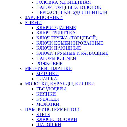
ГОЛОВКА УДЛИНЕННАЯ
НАБОР ТОРЦЕВЫХ ГОЛОВОК
ПЕРЕХОДНИКИ, УДЛИННИТЕЛИ
ЗАКЛЕПОЧНИКИ
КЛЮЧИ
КЛЮЧИ УДАРНЫЕ
КЛЮЧ ТРЕЩЕТКА
КЛЮЧ ТРУБКА (ТОРЦЕВОЙ)
КЛЮЧИ КОМБИНИРОВАННЫЕ
КЛЮЧИ НАКИДНЫЕ
КЛЮЧИ ТРУБНЫЕ И РАЗВОДНЫЕ
НАБОРЫ КЛЮЧЕЙ
РОЖКОВЫЕ
МЕТЧИКИ - ПЛАШКИ
МЕТЧИКИ
ПЛАШКА
МОЛОТКИ, КУВАЛДЫ, КИЯНКИ
ГВОЗДОДЕРЫ
КИЯНКИ
КУВАЛДЫ
МОЛОТКИ
НАБОР ИНСТРУМЕНТОВ
STELS
КЛЮЧИ, ГОЛОВКИ
ШАРОШКИ