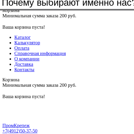
Почему выбирают именно нас
Меню
+7(4912)50-37-50
sbit@krep62.ru
Корзина
Минимальная сумма заказа 200 руб.
Ваша корзина пуста!
Каталог
Калькулятор
Оплата
Справочная информация
О компании
Доставка
Контакты
Корзина
Минимальная сумма заказа 200 руб.
Ваша корзина пуста!
ПромКрепеж
+7(4912)50-37-50