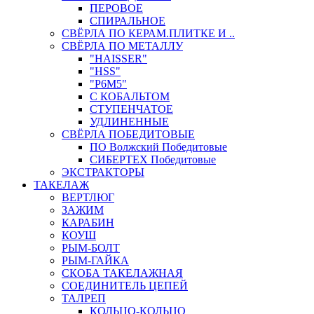
ПЕРОВОЕ
СПИРАЛЬНОЕ
СВЁРЛА ПО КЕРАМ.ПЛИТКЕ И ..
СВЁРЛА ПО МЕТАЛЛУ
"HAISSER"
"HSS"
"Р6М5"
С КОБАЛЬТОМ
СТУПЕНЧАТОЕ
УДЛИНЕННЫЕ
СВЁРЛА ПОБЕДИТОВЫЕ
ПО Волжский Победитовые
СИБЕРТЕХ Победитовые
ЭКСТРАКТОРЫ
ТАКЕЛАЖ
ВЕРТЛЮГ
ЗАЖИМ
КАРАБИН
КОУШ
РЫМ-БОЛТ
РЫМ-ГАЙКА
СКОБА ТАКЕЛАЖНАЯ
СОЕДИНИТЕЛЬ ЦЕПЕЙ
ТАЛРЕП
КОЛЬЦО-КОЛЬЦО