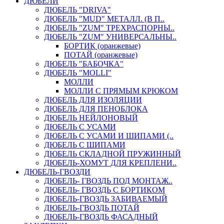
ДЮБЕЛИ
ДЮБЕЛЬ "DRIVA"
ДЮБЕЛЬ "MUD" МЕТАЛЛ. (В П..
ДЮБЕЛЬ "ZUM" ТРЕХРАСПОРНЫ..
ДЮБЕЛЬ "ZUM" УНИВЕРСАЛЬНЫ..
БОРТИК (оранжевые)
ПОТАЙ (оранжевые)
ДЮБЕЛЬ "БАБОЧКА"
ДЮБЕЛЬ "МOLLI"
МОЛЛИ
МОЛЛИ С ПРЯМЫМ КРЮКОМ
ДЮБЕЛЬ ДЛЯ ИЗОЛЯЦИИ
ДЮБЕЛЬ ДЛЯ ПЕНОБЛОКА
ДЮБЕЛЬ НЕЙЛОНОВЫЙ
ДЮБЕЛЬ С УСАМИ
ДЮБЕЛЬ С УСАМИ И ШИПАМИ (..
ДЮБЕЛЬ С ШИПАМИ
ДЮБЕЛЬ СКЛАДНОЙ ПРУЖИННЫЙ
ДЮБЕЛЬ-ХОМУТ ДЛЯ КРЕПЛЕНИ..
ДЮБЕЛЬ-ГВОЗДИ
ДЮБЕЛЬ- ГВОЗДЬ ПОД МОНТАЖ..
ДЮБЕЛЬ- ГВОЗДЬ С БОРТИКОМ
ДЮБЕЛЬ-ГВОЗДЬ ЗАБИВАЕМЫЙ
ДЮБЕЛЬ-ГВОЗДЬ ПОТАЙ
ДЮБЕЛЬ-ГВОЗДЬ ФАСАДНЫЙ