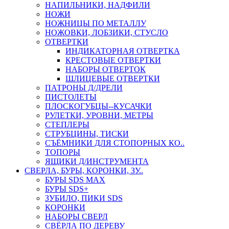
НАПИЛЬНИКИ, НАДФИЛИ
НОЖИ
НОЖНИЦЫ ПО МЕТАЛЛУ
НОЖОВКИ, ЛОБЗИКИ, СТУСЛО
ОТВЕРТКИ
ИНДИКАТОРНАЯ ОТВЕРТКА
КРЕСТОВЫЕ ОТВЕРТКИ
НАБОРЫ ОТВЕРТОК
ШЛИЦЕВЫЕ ОТВЕРТКИ
ПАТРОНЫ Д/ДРЕЛИ
ПИСТОЛЕТЫ
ПЛОСКОГУБЦЫ--КУСАЧКИ
РУЛЕТКИ, УРОВНИ, МЕТРЫ
СТЕПЛЕРЫ
СТРУБЦИНЫ, ТИСКИ
СЪЁМНИКИ ДЛЯ СТОПОРНЫХ КО..
ТОПОРЫ
ЯЩИКИ Д/ИНСТРУМЕНТА
СВЕРЛА, БУРЫ, КОРОНКИ, ЗУ..
БУРЫ SDS MAX
БУРЫ SDS+
ЗУБИЛО, ПИКИ SDS
КОРОНКИ
НАБОРЫ СВЕРЛ
СВЁРЛА ПО ДЕРЕВУ