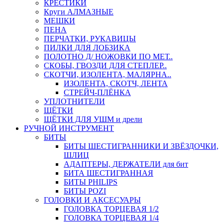
КРЕСТИКИ
Круги АЛМАЗНЫЕ
МЕШКИ
ПЕНА
ПЕРЧАТКИ, РУКАВИЦЫ
ПИЛКИ ДЛЯ ЛОБЗИКА
ПОЛОТНО Д/ НОЖОВКИ ПО МЕТ..
СКОБЫ, ГВОЗДИ ДЛЯ СТЕПЛЕР..
СКОТЧИ, ИЗОЛЕНТА, МАЛЯРНА..
ИЗОЛЕНТА, СКОТЧ, ЛЕНТА
СТРЕЙЧ-ПЛЁНКА
УПЛОТНИТЕЛИ
ЩЁТКИ
ЩЁТКИ ДЛЯ УШМ и дрели
РУЧНОЙ ИНСТРУМЕНТ
БИТЫ
БИТЫ ШЕСТИГРАННИКИ И ЗВЁЗДОЧКИ,
ШЛИЦ
АДАПТЕРЫ, ДЕРЖАТЕЛИ для бит
БИТА ШЕСТИГРАННАЯ
БИТЫ PHILIPS
БИТЫ POZI
ГОЛОВКИ И АКСЕСУАРЫ
ГОЛОВКА ТОРЦЕВАЯ 1/2
ГОЛОВКА ТОРЦЕВАЯ 1/4