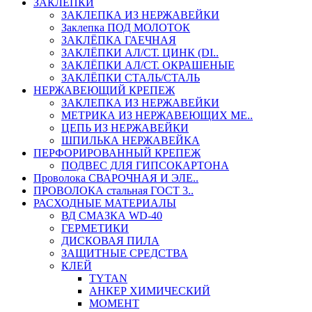
ЗАКЛЕПКИ
ЗАКЛЕПКА ИЗ НЕРЖАВЕЙКИ
Заклепка ПОД МОЛОТОК
ЗАКЛЁПКА ГАЕЧНАЯ
ЗАКЛЁПКИ АЛ/СТ. ЦИНК (DI..
ЗАКЛЁПКИ АЛ/СТ. ОКРАШЕНЫЕ
ЗАКЛЁПКИ СТАЛЬ/СТАЛЬ
НЕРЖАВЕЮЩИЙ КРЕПЕЖ
ЗАКЛЕПКА ИЗ НЕРЖАВЕЙКИ
МЕТРИКА ИЗ НЕРЖАВЕЮЩИХ МЕ..
ЦЕПЬ ИЗ НЕРЖАВЕЙКИ
ШПИЛЬКА НЕРЖАВЕЙКА
ПЕРФОРИРОВАННЫЙ КРЕПЕЖ
ПОДВЕС ДЛЯ ГИПСОКАРТОНА
Проволока СВАРОЧНАЯ И ЭЛЕ..
ПРОВОЛОКА стальная ГОСТ 3..
РАСХОДНЫЕ МАТЕРИАЛЫ
ВД СМАЗКА WD-40
ГЕРМЕТИКИ
ДИСКОВАЯ ПИЛА
ЗАЩИТНЫЕ СРЕДСТВА
КЛЕЙ
TYTAN
АНКЕР ХИМИЧЕСКИЙ
МОМЕНТ