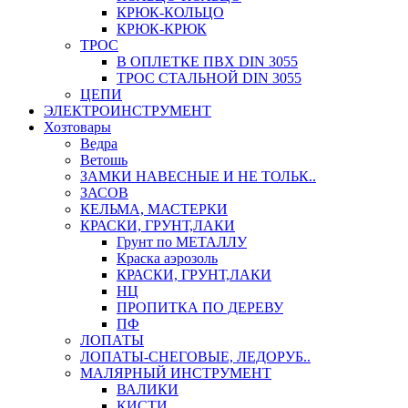
КРЮК-КОЛЬЦО
КРЮК-КРЮК
ТРОС
В ОПЛЕТКЕ ПВХ DIN 3055
ТРОС СТАЛЬНОЙ DIN 3055
ЦЕПИ
ЭЛЕКТРОИНСТРУМЕНТ
Хозтовары
Ведра
Ветошь
ЗАМКИ НАВЕСНЫЕ И НЕ ТОЛЬК..
ЗАСОВ
КЕЛЬМА, МАСТЕРКИ
КРАСКИ, ГРУНТ,ЛАКИ
Грунт по МЕТАЛЛУ
Краска аэрозоль
КРАСКИ, ГРУНТ,ЛАКИ
НЦ
ПРОПИТКА ПО ДЕРЕВУ
ПФ
ЛОПАТЫ
ЛОПАТЫ-СНЕГОВЫЕ, ЛЕДОРУБ..
МАЛЯРНЫЙ ИНСТРУМЕНТ
ВАЛИКИ
КИСТИ