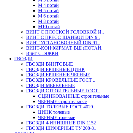
М 4 потай
М 5 потай
М 6 потай
М 8 потай
М10 потай
ВИНТ С ПЛОСКОЙ ГОЛОВКОЙ И..
ВИНТ С ПРЕСС-ШАЙБОЙ DIN 9..
ВИНТ УСТАНОВОЧНЫЙ DIN 91..
ВИНТ-КОНФИРМАТ, ВШ (ПОТАЙ..
Винт-СТЯЖКИ
ГВОЗДИ
ГВОЗДИ ВИНТОВЫЕ
ГВОЗДИ ЕРШЕНЫЕ ЦИНК
ГВОЗДИ ЕРШЕНЫЕ ЧЕРНЫЕ
ГВОЗДИ КРОВЕЛЬНЫЕ ГОСТ ..
ГВОЗДИ МЕБЕЛЬНЫЕ
ГВОЗДИ СТРОИТЕЛЬНЫЕ ГОСТ..
ОЦИНКОВАННЫЕ строительные
ЧЕРНЫЕ строительные
ГВОЗДИ ТОЛЕВЫЕ ГОСТ 4029..
ЦИНК толевые
ЧЕРНЫЕ толевые
ГВОЗДИ ФИНИШНЫЕ DIN 1152
ГВОЗДИ ШИФЕРНЫЕ ТУ 208-81