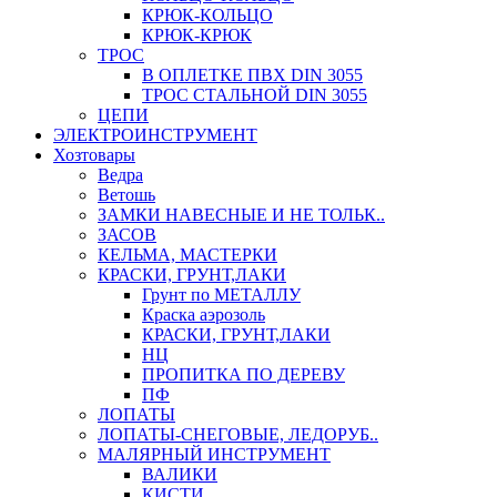
КРЮК-КОЛЬЦО
КРЮК-КРЮК
ТРОС
В ОПЛЕТКЕ ПВХ DIN 3055
ТРОС СТАЛЬНОЙ DIN 3055
ЦЕПИ
ЭЛЕКТРОИНСТРУМЕНТ
Хозтовары
Ведра
Ветошь
ЗАМКИ НАВЕСНЫЕ И НЕ ТОЛЬК..
ЗАСОВ
КЕЛЬМА, МАСТЕРКИ
КРАСКИ, ГРУНТ,ЛАКИ
Грунт по МЕТАЛЛУ
Краска аэрозоль
КРАСКИ, ГРУНТ,ЛАКИ
НЦ
ПРОПИТКА ПО ДЕРЕВУ
ПФ
ЛОПАТЫ
ЛОПАТЫ-СНЕГОВЫЕ, ЛЕДОРУБ..
МАЛЯРНЫЙ ИНСТРУМЕНТ
ВАЛИКИ
КИСТИ