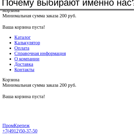
Почему выбирают именно нас
Меню
+7(4912)50-37-50
sbit@krep62.ru
Корзина
Минимальная сумма заказа 200 руб.
Ваша корзина пуста!
Каталог
Калькулятор
Оплата
Справочная информация
О компании
Доставка
Контакты
Корзина
Минимальная сумма заказа 200 руб.
Ваша корзина пуста!
ПромКрепеж
+7(4912)50-37-50