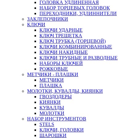
ГОЛОВКА УДЛИНЕННАЯ
НАБОР ТОРЦЕВЫХ ГОЛОВОК
ПЕРЕХОДНИКИ, УДЛИННИТЕЛИ
ЗАКЛЕПОЧНИКИ
КЛЮЧИ
КЛЮЧИ УДАРНЫЕ
КЛЮЧ ТРЕЩЕТКА
КЛЮЧ ТРУБКА (ТОРЦЕВОЙ)
КЛЮЧИ КОМБИНИРОВАННЫЕ
КЛЮЧИ НАКИДНЫЕ
КЛЮЧИ ТРУБНЫЕ И РАЗВОДНЫЕ
НАБОРЫ КЛЮЧЕЙ
РОЖКОВЫЕ
МЕТЧИКИ - ПЛАШКИ
МЕТЧИКИ
ПЛАШКА
МОЛОТКИ, КУВАЛДЫ, КИЯНКИ
ГВОЗДОДЕРЫ
КИЯНКИ
КУВАЛДЫ
МОЛОТКИ
НАБОР ИНСТРУМЕНТОВ
STELS
КЛЮЧИ, ГОЛОВКИ
ШАРОШКИ