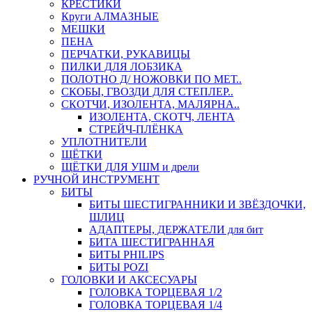
КРЕСТИКИ
Круги АЛМАЗНЫЕ
МЕШКИ
ПЕНА
ПЕРЧАТКИ, РУКАВИЦЫ
ПИЛКИ ДЛЯ ЛОБЗИКА
ПОЛОТНО Д/ НОЖОВКИ ПО МЕТ..
СКОБЫ, ГВОЗДИ ДЛЯ СТЕПЛЕР..
СКОТЧИ, ИЗОЛЕНТА, МАЛЯРНА..
ИЗОЛЕНТА, СКОТЧ, ЛЕНТА
СТРЕЙЧ-ПЛЁНКА
УПЛОТНИТЕЛИ
ЩЁТКИ
ЩЁТКИ ДЛЯ УШМ и дрели
РУЧНОЙ ИНСТРУМЕНТ
БИТЫ
БИТЫ ШЕСТИГРАННИКИ И ЗВЁЗДОЧКИ,
ШЛИЦ
АДАПТЕРЫ, ДЕРЖАТЕЛИ для бит
БИТА ШЕСТИГРАННАЯ
БИТЫ PHILIPS
БИТЫ POZI
ГОЛОВКИ И АКСЕСУАРЫ
ГОЛОВКА ТОРЦЕВАЯ 1/2
ГОЛОВКА ТОРЦЕВАЯ 1/4