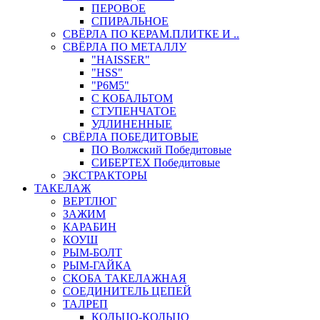
ПЕРОВОЕ
СПИРАЛЬНОЕ
СВЁРЛА ПО КЕРАМ.ПЛИТКЕ И ..
СВЁРЛА ПО МЕТАЛЛУ
"HAISSER"
"HSS"
"Р6М5"
С КОБАЛЬТОМ
СТУПЕНЧАТОЕ
УДЛИНЕННЫЕ
СВЁРЛА ПОБЕДИТОВЫЕ
ПО Волжский Победитовые
СИБЕРТЕХ Победитовые
ЭКСТРАКТОРЫ
ТАКЕЛАЖ
ВЕРТЛЮГ
ЗАЖИМ
КАРАБИН
КОУШ
РЫМ-БОЛТ
РЫМ-ГАЙКА
СКОБА ТАКЕЛАЖНАЯ
СОЕДИНИТЕЛЬ ЦЕПЕЙ
ТАЛРЕП
КОЛЬЦО-КОЛЬЦО