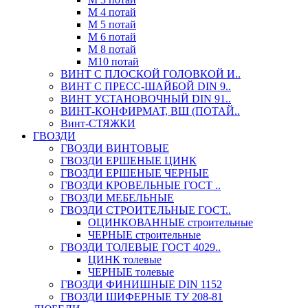
М 4 потай
М 5 потай
М 6 потай
М 8 потай
М10 потай
ВИНТ С ПЛОСКОЙ ГОЛОВКОЙ И..
ВИНТ С ПРЕСС-ШАЙБОЙ DIN 9..
ВИНТ УСТАНОВОЧНЫЙ DIN 91..
ВИНТ-КОНФИРМАТ, ВШ (ПОТАЙ..
Винт-СТЯЖКИ
ГВОЗДИ
ГВОЗДИ ВИНТОВЫЕ
ГВОЗДИ ЕРШЕНЫЕ ЦИНК
ГВОЗДИ ЕРШЕНЫЕ ЧЕРНЫЕ
ГВОЗДИ КРОВЕЛЬНЫЕ ГОСТ ..
ГВОЗДИ МЕБЕЛЬНЫЕ
ГВОЗДИ СТРОИТЕЛЬНЫЕ ГОСТ..
ОЦИНКОВАННЫЕ строительные
ЧЕРНЫЕ строительные
ГВОЗДИ ТОЛЕВЫЕ ГОСТ 4029..
ЦИНК толевые
ЧЕРНЫЕ толевые
ГВОЗДИ ФИНИШНЫЕ DIN 1152
ГВОЗДИ ШИФЕРНЫЕ ТУ 208-81