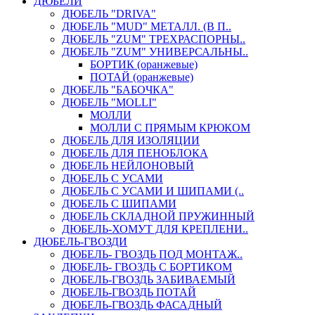
ДЮБЕЛИ
ДЮБЕЛЬ "DRIVA"
ДЮБЕЛЬ "MUD" МЕТАЛЛ. (В П..
ДЮБЕЛЬ "ZUM" ТРЕХРАСПОРНЫ..
ДЮБЕЛЬ "ZUM" УНИВЕРСАЛЬНЫ..
БОРТИК (оранжевые)
ПОТАЙ (оранжевые)
ДЮБЕЛЬ "БАБОЧКА"
ДЮБЕЛЬ "МOLLI"
МОЛЛИ
МОЛЛИ С ПРЯМЫМ КРЮКОМ
ДЮБЕЛЬ ДЛЯ ИЗОЛЯЦИИ
ДЮБЕЛЬ ДЛЯ ПЕНОБЛОКА
ДЮБЕЛЬ НЕЙЛОНОВЫЙ
ДЮБЕЛЬ С УСАМИ
ДЮБЕЛЬ С УСАМИ И ШИПАМИ (..
ДЮБЕЛЬ С ШИПАМИ
ДЮБЕЛЬ СКЛАДНОЙ ПРУЖИННЫЙ
ДЮБЕЛЬ-ХОМУТ ДЛЯ КРЕПЛЕНИ..
ДЮБЕЛЬ-ГВОЗДИ
ДЮБЕЛЬ- ГВОЗДЬ ПОД МОНТАЖ..
ДЮБЕЛЬ- ГВОЗДЬ С БОРТИКОМ
ДЮБЕЛЬ-ГВОЗДЬ ЗАБИВАЕМЫЙ
ДЮБЕЛЬ-ГВОЗДЬ ПОТАЙ
ДЮБЕЛЬ-ГВОЗДЬ ФАСАДНЫЙ