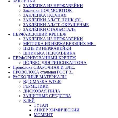
ЗАКЛЕПКИ
ЗАКЛЕПКА ИЗ НЕРЖАВЕЙКИ
Заклепка ПОД МОЛОТОК
ЗАКЛЁПКА ГАЕЧНАЯ
ЗАКЛЁПКИ АЛ/СТ. ЦИНК (DI..
ЗАКЛЁПКИ АЛ/СТ. ОКРАШЕНЫЕ
ЗАКЛЁПКИ СТАЛЬ/СТАЛЬ
НЕРЖАВЕЮЩИЙ КРЕПЕЖ
ЗАКЛЕПКА ИЗ НЕРЖАВЕЙКИ
МЕТРИКА ИЗ НЕРЖАВЕЮЩИХ МЕ..
ЦЕПЬ ИЗ НЕРЖАВЕЙКИ
ШПИЛЬКА НЕРЖАВЕЙКА
ПЕРФОРИРОВАННЫЙ КРЕПЕЖ
ПОДВЕС ДЛЯ ГИПСОКАРТОНА
Проволока СВАРОЧНАЯ И ЭЛЕ..
ПРОВОЛОКА стальная ГОСТ 3..
РАСХОДНЫЕ МАТЕРИАЛЫ
ВД СМАЗКА WD-40
ГЕРМЕТИКИ
ДИСКОВАЯ ПИЛА
ЗАЩИТНЫЕ СРЕДСТВА
КЛЕЙ
TYTAN
АНКЕР ХИМИЧЕСКИЙ
МОМЕНТ