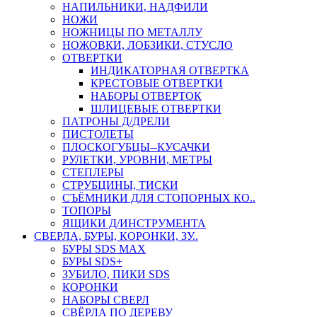
НАПИЛЬНИКИ, НАДФИЛИ
НОЖИ
НОЖНИЦЫ ПО МЕТАЛЛУ
НОЖОВКИ, ЛОБЗИКИ, СТУСЛО
ОТВЕРТКИ
ИНДИКАТОРНАЯ ОТВЕРТКА
КРЕСТОВЫЕ ОТВЕРТКИ
НАБОРЫ ОТВЕРТОК
ШЛИЦЕВЫЕ ОТВЕРТКИ
ПАТРОНЫ Д/ДРЕЛИ
ПИСТОЛЕТЫ
ПЛОСКОГУБЦЫ--КУСАЧКИ
РУЛЕТКИ, УРОВНИ, МЕТРЫ
СТЕПЛЕРЫ
СТРУБЦИНЫ, ТИСКИ
СЪЁМНИКИ ДЛЯ СТОПОРНЫХ КО..
ТОПОРЫ
ЯЩИКИ Д/ИНСТРУМЕНТА
СВЕРЛА, БУРЫ, КОРОНКИ, ЗУ..
БУРЫ SDS MAX
БУРЫ SDS+
ЗУБИЛО, ПИКИ SDS
КОРОНКИ
НАБОРЫ СВЕРЛ
СВЁРЛА ПО ДЕРЕВУ