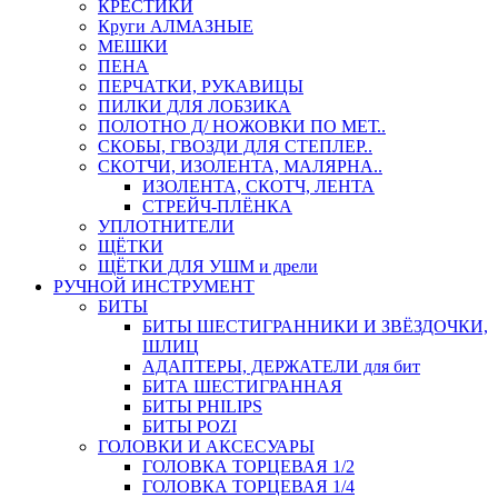
КРЕСТИКИ
Круги АЛМАЗНЫЕ
МЕШКИ
ПЕНА
ПЕРЧАТКИ, РУКАВИЦЫ
ПИЛКИ ДЛЯ ЛОБЗИКА
ПОЛОТНО Д/ НОЖОВКИ ПО МЕТ..
СКОБЫ, ГВОЗДИ ДЛЯ СТЕПЛЕР..
СКОТЧИ, ИЗОЛЕНТА, МАЛЯРНА..
ИЗОЛЕНТА, СКОТЧ, ЛЕНТА
СТРЕЙЧ-ПЛЁНКА
УПЛОТНИТЕЛИ
ЩЁТКИ
ЩЁТКИ ДЛЯ УШМ и дрели
РУЧНОЙ ИНСТРУМЕНТ
БИТЫ
БИТЫ ШЕСТИГРАННИКИ И ЗВЁЗДОЧКИ,
ШЛИЦ
АДАПТЕРЫ, ДЕРЖАТЕЛИ для бит
БИТА ШЕСТИГРАННАЯ
БИТЫ PHILIPS
БИТЫ POZI
ГОЛОВКИ И АКСЕСУАРЫ
ГОЛОВКА ТОРЦЕВАЯ 1/2
ГОЛОВКА ТОРЦЕВАЯ 1/4