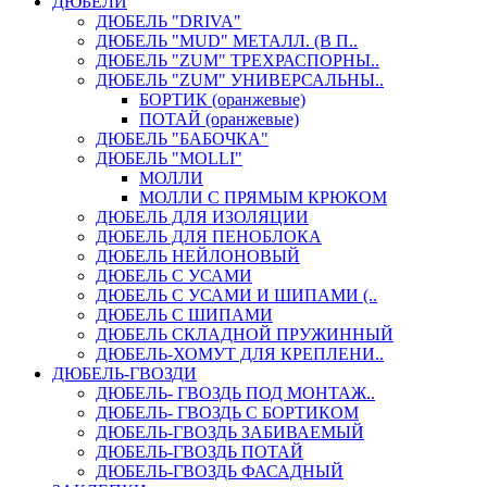
ДЮБЕЛИ
ДЮБЕЛЬ "DRIVA"
ДЮБЕЛЬ "MUD" МЕТАЛЛ. (В П..
ДЮБЕЛЬ "ZUM" ТРЕХРАСПОРНЫ..
ДЮБЕЛЬ "ZUM" УНИВЕРСАЛЬНЫ..
БОРТИК (оранжевые)
ПОТАЙ (оранжевые)
ДЮБЕЛЬ "БАБОЧКА"
ДЮБЕЛЬ "МOLLI"
МОЛЛИ
МОЛЛИ С ПРЯМЫМ КРЮКОМ
ДЮБЕЛЬ ДЛЯ ИЗОЛЯЦИИ
ДЮБЕЛЬ ДЛЯ ПЕНОБЛОКА
ДЮБЕЛЬ НЕЙЛОНОВЫЙ
ДЮБЕЛЬ С УСАМИ
ДЮБЕЛЬ С УСАМИ И ШИПАМИ (..
ДЮБЕЛЬ С ШИПАМИ
ДЮБЕЛЬ СКЛАДНОЙ ПРУЖИННЫЙ
ДЮБЕЛЬ-ХОМУТ ДЛЯ КРЕПЛЕНИ..
ДЮБЕЛЬ-ГВОЗДИ
ДЮБЕЛЬ- ГВОЗДЬ ПОД МОНТАЖ..
ДЮБЕЛЬ- ГВОЗДЬ С БОРТИКОМ
ДЮБЕЛЬ-ГВОЗДЬ ЗАБИВАЕМЫЙ
ДЮБЕЛЬ-ГВОЗДЬ ПОТАЙ
ДЮБЕЛЬ-ГВОЗДЬ ФАСАДНЫЙ