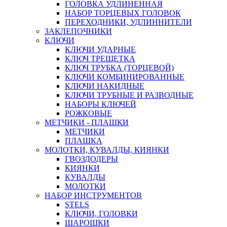
ГОЛОВКА УДЛИНЕННАЯ
НАБОР ТОРЦЕВЫХ ГОЛОВОК
ПЕРЕХОДНИКИ, УДЛИННИТЕЛИ
ЗАКЛЕПОЧНИКИ
КЛЮЧИ
КЛЮЧИ УДАРНЫЕ
КЛЮЧ ТРЕЩЕТКА
КЛЮЧ ТРУБКА (ТОРЦЕВОЙ)
КЛЮЧИ КОМБИНИРОВАННЫЕ
КЛЮЧИ НАКИДНЫЕ
КЛЮЧИ ТРУБНЫЕ И РАЗВОДНЫЕ
НАБОРЫ КЛЮЧЕЙ
РОЖКОВЫЕ
МЕТЧИКИ - ПЛАШКИ
МЕТЧИКИ
ПЛАШКА
МОЛОТКИ, КУВАЛДЫ, КИЯНКИ
ГВОЗДОДЕРЫ
КИЯНКИ
КУВАЛДЫ
МОЛОТКИ
НАБОР ИНСТРУМЕНТОВ
STELS
КЛЮЧИ, ГОЛОВКИ
ШАРОШКИ