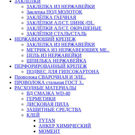
ЗАКЛЕПКИ
ЗАКЛЕПКА ИЗ НЕРЖАВЕЙКИ
Заклепка ПОД МОЛОТОК
ЗАКЛЁПКА ГАЕЧНАЯ
ЗАКЛЁПКИ АЛ/СТ. ЦИНК (DI..
ЗАКЛЁПКИ АЛ/СТ. ОКРАШЕНЫЕ
ЗАКЛЁПКИ СТАЛЬ/СТАЛЬ
НЕРЖАВЕЮЩИЙ КРЕПЕЖ
ЗАКЛЕПКА ИЗ НЕРЖАВЕЙКИ
МЕТРИКА ИЗ НЕРЖАВЕЮЩИХ МЕ..
ЦЕПЬ ИЗ НЕРЖАВЕЙКИ
ШПИЛЬКА НЕРЖАВЕЙКА
ПЕРФОРИРОВАННЫЙ КРЕПЕЖ
ПОДВЕС ДЛЯ ГИПСОКАРТОНА
Проволока СВАРОЧНАЯ И ЭЛЕ..
ПРОВОЛОКА стальная ГОСТ 3..
РАСХОДНЫЕ МАТЕРИАЛЫ
ВД СМАЗКА WD-40
ГЕРМЕТИКИ
ДИСКОВАЯ ПИЛА
ЗАЩИТНЫЕ СРЕДСТВА
КЛЕЙ
TYTAN
АНКЕР ХИМИЧЕСКИЙ
МОМЕНТ