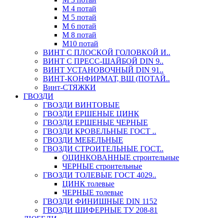
М 4 потай
М 5 потай
М 6 потай
М 8 потай
М10 потай
ВИНТ С ПЛОСКОЙ ГОЛОВКОЙ И..
ВИНТ С ПРЕСС-ШАЙБОЙ DIN 9..
ВИНТ УСТАНОВОЧНЫЙ DIN 91..
ВИНТ-КОНФИРМАТ, ВШ (ПОТАЙ..
Винт-СТЯЖКИ
ГВОЗДИ
ГВОЗДИ ВИНТОВЫЕ
ГВОЗДИ ЕРШЕНЫЕ ЦИНК
ГВОЗДИ ЕРШЕНЫЕ ЧЕРНЫЕ
ГВОЗДИ КРОВЕЛЬНЫЕ ГОСТ ..
ГВОЗДИ МЕБЕЛЬНЫЕ
ГВОЗДИ СТРОИТЕЛЬНЫЕ ГОСТ..
ОЦИНКОВАННЫЕ строительные
ЧЕРНЫЕ строительные
ГВОЗДИ ТОЛЕВЫЕ ГОСТ 4029..
ЦИНК толевые
ЧЕРНЫЕ толевые
ГВОЗДИ ФИНИШНЫЕ DIN 1152
ГВОЗДИ ШИФЕРНЫЕ ТУ 208-81