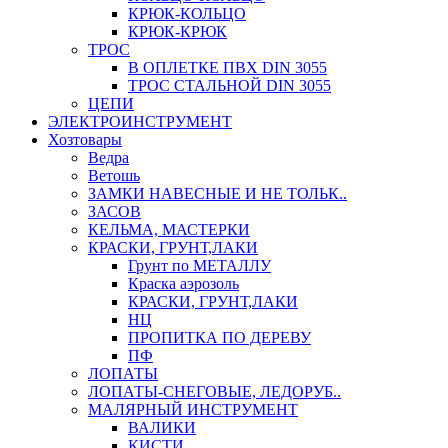
КРЮК-КОЛЬЦО
КРЮК-КРЮК
ТРОС
В ОПЛЕТКЕ ПВХ DIN 3055
ТРОС СТАЛЬНОЙ DIN 3055
ЦЕПИ
ЭЛЕКТРОИНСТРУМЕНТ
Хозтовары
Ведра
Ветошь
ЗАМКИ НАВЕСНЫЕ И НЕ ТОЛЬК..
ЗАСОВ
КЕЛЬМА, МАСТЕРКИ
КРАСКИ, ГРУНТ,ЛАКИ
Грунт по МЕТАЛЛУ
Краска аэрозоль
КРАСКИ, ГРУНТ,ЛАКИ
НЦ
ПРОПИТКА ПО ДЕРЕВУ
ПФ
ЛОПАТЫ
ЛОПАТЫ-СНЕГОВЫЕ, ЛЕДОРУБ..
МАЛЯРНЫЙ ИНСТРУМЕНТ
ВАЛИКИ
КИСТИ