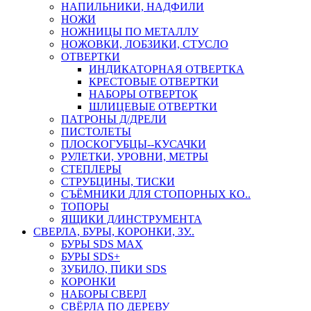
НАПИЛЬНИКИ, НАДФИЛИ
НОЖИ
НОЖНИЦЫ ПО МЕТАЛЛУ
НОЖОВКИ, ЛОБЗИКИ, СТУСЛО
ОТВЕРТКИ
ИНДИКАТОРНАЯ ОТВЕРТКА
КРЕСТОВЫЕ ОТВЕРТКИ
НАБОРЫ ОТВЕРТОК
ШЛИЦЕВЫЕ ОТВЕРТКИ
ПАТРОНЫ Д/ДРЕЛИ
ПИСТОЛЕТЫ
ПЛОСКОГУБЦЫ--КУСАЧКИ
РУЛЕТКИ, УРОВНИ, МЕТРЫ
СТЕПЛЕРЫ
СТРУБЦИНЫ, ТИСКИ
СЪЁМНИКИ ДЛЯ СТОПОРНЫХ КО..
ТОПОРЫ
ЯЩИКИ Д/ИНСТРУМЕНТА
СВЕРЛА, БУРЫ, КОРОНКИ, ЗУ..
БУРЫ SDS MAX
БУРЫ SDS+
ЗУБИЛО, ПИКИ SDS
КОРОНКИ
НАБОРЫ СВЕРЛ
СВЁРЛА ПО ДЕРЕВУ