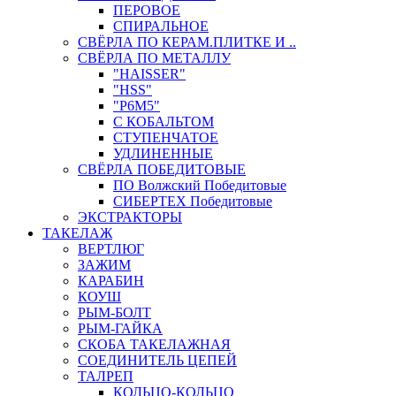
ПЕРОВОЕ
СПИРАЛЬНОЕ
СВЁРЛА ПО КЕРАМ.ПЛИТКЕ И ..
СВЁРЛА ПО МЕТАЛЛУ
"HAISSER"
"HSS"
"Р6М5"
С КОБАЛЬТОМ
СТУПЕНЧАТОЕ
УДЛИНЕННЫЕ
СВЁРЛА ПОБЕДИТОВЫЕ
ПО Волжский Победитовые
СИБЕРТЕХ Победитовые
ЭКСТРАКТОРЫ
ТАКЕЛАЖ
ВЕРТЛЮГ
ЗАЖИМ
КАРАБИН
КОУШ
РЫМ-БОЛТ
РЫМ-ГАЙКА
СКОБА ТАКЕЛАЖНАЯ
СОЕДИНИТЕЛЬ ЦЕПЕЙ
ТАЛРЕП
КОЛЬЦО-КОЛЬЦО