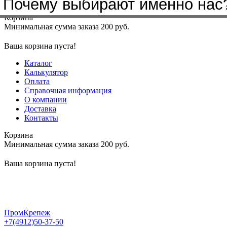
Почему выбирают именно нас
Меню
+7(4912)50-37-50
sbit@krep62.ru
Корзина
Минимальная сумма заказа 200 руб.
Ваша корзина пуста!
Каталог
Калькулятор
Оплата
Справочная информация
О компании
Доставка
Контакты
Корзина
Минимальная сумма заказа 200 руб.
Ваша корзина пуста!
ПромКрепеж
+7(4912)50-37-50