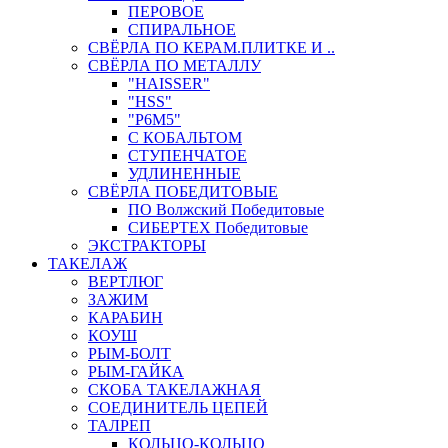
ПЕРОВОЕ
СПИРАЛЬНОЕ
СВЁРЛА ПО КЕРАМ.ПЛИТКЕ И ..
СВЁРЛА ПО МЕТАЛЛУ
"HAISSER"
"HSS"
"Р6М5"
С КОБАЛЬТОМ
СТУПЕНЧАТОЕ
УДЛИНЕННЫЕ
СВЁРЛА ПОБЕДИТОВЫЕ
ПО Волжский Победитовые
СИБЕРТЕХ Победитовые
ЭКСТРАКТОРЫ
ТАКЕЛАЖ
ВЕРТЛЮГ
ЗАЖИМ
КАРАБИН
КОУШ
РЫМ-БОЛТ
РЫМ-ГАЙКА
СКОБА ТАКЕЛАЖНАЯ
СОЕДИНИТЕЛЬ ЦЕПЕЙ
ТАЛРЕП
КОЛЬЦО-КОЛЬЦО