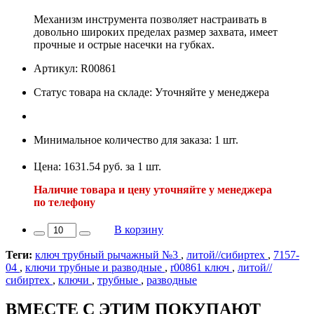
Механизм инструмента позволяет настраивать в
довольно широких пределах размер захвата, имеет
прочные и острые насечки на губках.
Артикул: R00861
Статус товара на складе: Уточняйте у менеджера
Минимальное количество для заказа: 1 шт.
Цена: 1631.54 руб. за 1 шт.
Наличие товара и цену уточняйте у менеджера
по телефону
В корзину
Теги:
ключ трубный рычажный №3
,
литой//сибиртех
,
7157-
04
,
ключи трубные и разводные
,
r00861 ключ
,
литой//
сибиртех
,
ключи
,
трубные
,
разводные
ВМЕСТЕ С ЭТИМ ПОКУПАЮТ