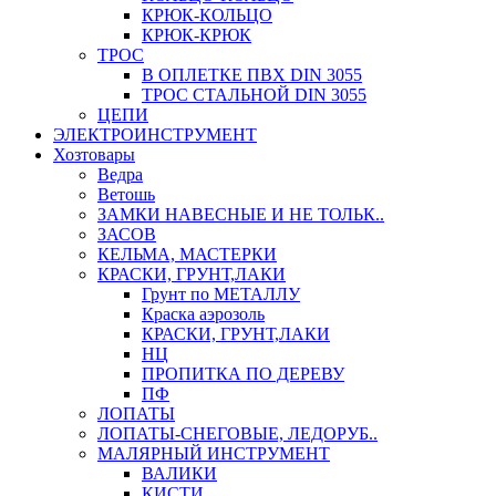
КРЮК-КОЛЬЦО
КРЮК-КРЮК
ТРОС
В ОПЛЕТКЕ ПВХ DIN 3055
ТРОС СТАЛЬНОЙ DIN 3055
ЦЕПИ
ЭЛЕКТРОИНСТРУМЕНТ
Хозтовары
Ведра
Ветошь
ЗАМКИ НАВЕСНЫЕ И НЕ ТОЛЬК..
ЗАСОВ
КЕЛЬМА, МАСТЕРКИ
КРАСКИ, ГРУНТ,ЛАКИ
Грунт по МЕТАЛЛУ
Краска аэрозоль
КРАСКИ, ГРУНТ,ЛАКИ
НЦ
ПРОПИТКА ПО ДЕРЕВУ
ПФ
ЛОПАТЫ
ЛОПАТЫ-СНЕГОВЫЕ, ЛЕДОРУБ..
МАЛЯРНЫЙ ИНСТРУМЕНТ
ВАЛИКИ
КИСТИ