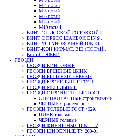
М 4 потай
М 5 потай
М 6 потай
М 8 потай
М10 потай
ВИНТ С ПЛОСКОЙ ГОЛОВКОЙ И..
ВИНТ С ПРЕСС-ШАЙБОЙ DIN 9..
ВИНТ УСТАНОВОЧНЫЙ DIN 91..
ВИНТ-КОНФИРМАТ, ВШ (ПОТАЙ..
Винт-СТЯЖКИ
ГВОЗДИ
ГВОЗДИ ВИНТОВЫЕ
ГВОЗДИ ЕРШЕНЫЕ ЦИНК
ГВОЗДИ ЕРШЕНЫЕ ЧЕРНЫЕ
ГВОЗДИ КРОВЕЛЬНЫЕ ГОСТ ..
ГВОЗДИ МЕБЕЛЬНЫЕ
ГВОЗДИ СТРОИТЕЛЬНЫЕ ГОСТ..
ОЦИНКОВАННЫЕ строительные
ЧЕРНЫЕ строительные
ГВОЗДИ ТОЛЕВЫЕ ГОСТ 4029..
ЦИНК толевые
ЧЕРНЫЕ толевые
ГВОЗДИ ФИНИШНЫЕ DIN 1152
ГВОЗДИ ШИФЕРНЫЕ ТУ 208-81