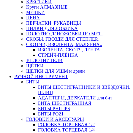
КРЕСТИКИ
Круги АЛМАЗНЫЕ
МЕШКИ
ПЕНА
ПЕРЧАТКИ, РУКАВИЦЫ
ПИЛКИ ДЛЯ ЛОБЗИКА
ПОЛОТНО Д/ НОЖОВКИ ПО МЕТ..
СКОБЫ, ГВОЗДИ ДЛЯ СТЕПЛЕР..
СКОТЧИ, ИЗОЛЕНТА, МАЛЯРНА..
ИЗОЛЕНТА, СКОТЧ, ЛЕНТА
СТРЕЙЧ-ПЛЁНКА
УПЛОТНИТЕЛИ
ЩЁТКИ
ЩЁТКИ ДЛЯ УШМ и дрели
РУЧНОЙ ИНСТРУМЕНТ
БИТЫ
БИТЫ ШЕСТИГРАННИКИ И ЗВЁЗДОЧКИ,
ШЛИЦ
АДАПТЕРЫ, ДЕРЖАТЕЛИ для бит
БИТА ШЕСТИГРАННАЯ
БИТЫ PHILIPS
БИТЫ POZI
ГОЛОВКИ И АКСЕСУАРЫ
ГОЛОВКА ТОРЦЕВАЯ 1/2
ГОЛОВКА ТОРЦЕВАЯ 1/4