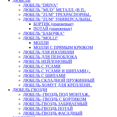
ДЮБЕЛИ
ДЮБЕЛЬ "DRIVA"
ДЮБЕЛЬ "MUD" МЕТАЛЛ. (В П..
ДЮБЕЛЬ "ZUM" ТРЕХРАСПОРНЫ..
ДЮБЕЛЬ "ZUM" УНИВЕРСАЛЬНЫ..
БОРТИК (оранжевые)
ПОТАЙ (оранжевые)
ДЮБЕЛЬ "БАБОЧКА"
ДЮБЕЛЬ "МOLLI"
МОЛЛИ
МОЛЛИ С ПРЯМЫМ КРЮКОМ
ДЮБЕЛЬ ДЛЯ ИЗОЛЯЦИИ
ДЮБЕЛЬ ДЛЯ ПЕНОБЛОКА
ДЮБЕЛЬ НЕЙЛОНОВЫЙ
ДЮБЕЛЬ С УСАМИ
ДЮБЕЛЬ С УСАМИ И ШИПАМИ (..
ДЮБЕЛЬ С ШИПАМИ
ДЮБЕЛЬ СКЛАДНОЙ ПРУЖИННЫЙ
ДЮБЕЛЬ-ХОМУТ ДЛЯ КРЕПЛЕНИ..
ДЮБЕЛЬ-ГВОЗДИ
ДЮБЕЛЬ- ГВОЗДЬ ПОД МОНТАЖ..
ДЮБЕЛЬ- ГВОЗДЬ С БОРТИКОМ
ДЮБЕЛЬ-ГВОЗДЬ ЗАБИВАЕМЫЙ
ДЮБЕЛЬ-ГВОЗДЬ ПОТАЙ
ДЮБЕЛЬ-ГВОЗДЬ ФАСАДНЫЙ