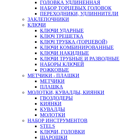
ГОЛОВКА УДЛИНЕННАЯ
НАБОР ТОРЦЕВЫХ ГОЛОВОК
ПЕРЕХОДНИКИ, УДЛИННИТЕЛИ
ЗАКЛЕПОЧНИКИ
КЛЮЧИ
КЛЮЧИ УДАРНЫЕ
КЛЮЧ ТРЕЩЕТКА
КЛЮЧ ТРУБКА (ТОРЦЕВОЙ)
КЛЮЧИ КОМБИНИРОВАННЫЕ
КЛЮЧИ НАКИДНЫЕ
КЛЮЧИ ТРУБНЫЕ И РАЗВОДНЫЕ
НАБОРЫ КЛЮЧЕЙ
РОЖКОВЫЕ
МЕТЧИКИ - ПЛАШКИ
МЕТЧИКИ
ПЛАШКА
МОЛОТКИ, КУВАЛДЫ, КИЯНКИ
ГВОЗДОДЕРЫ
КИЯНКИ
КУВАЛДЫ
МОЛОТКИ
НАБОР ИНСТРУМЕНТОВ
STELS
КЛЮЧИ, ГОЛОВКИ
ШАРОШКИ