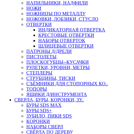
НАПИЛЬНИКИ, НАДФИЛИ
НОЖИ
НОЖНИЦЫ ПО МЕТАЛЛУ
НОЖОВКИ, ЛОБЗИКИ, СТУСЛО
ОТВЕРТКИ
ИНДИКАТОРНАЯ ОТВЕРТКА
КРЕСТОВЫЕ ОТВЕРТКИ
НАБОРЫ ОТВЕРТОК
ШЛИЦЕВЫЕ ОТВЕРТКИ
ПАТРОНЫ Д/ДРЕЛИ
ПИСТОЛЕТЫ
ПЛОСКОГУБЦЫ--КУСАЧКИ
РУЛЕТКИ, УРОВНИ, МЕТРЫ
СТЕПЛЕРЫ
СТРУБЦИНЫ, ТИСКИ
СЪЁМНИКИ ДЛЯ СТОПОРНЫХ КО..
ТОПОРЫ
ЯЩИКИ Д/ИНСТРУМЕНТА
СВЕРЛА, БУРЫ, КОРОНКИ, ЗУ..
БУРЫ SDS MAX
БУРЫ SDS+
ЗУБИЛО, ПИКИ SDS
КОРОНКИ
НАБОРЫ СВЕРЛ
СВЁРЛА ПО ДЕРЕВУ