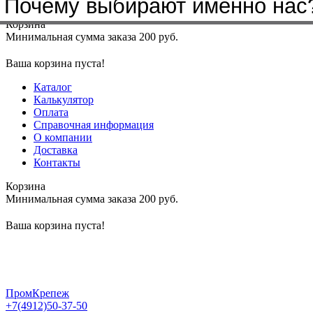
Почему выбирают именно нас
Меню
+7(4912)50-37-50
sbit@krep62.ru
Корзина
Минимальная сумма заказа 200 руб.
Ваша корзина пуста!
Каталог
Калькулятор
Оплата
Справочная информация
О компании
Доставка
Контакты
Корзина
Минимальная сумма заказа 200 руб.
Ваша корзина пуста!
ПромКрепеж
+7(4912)50-37-50