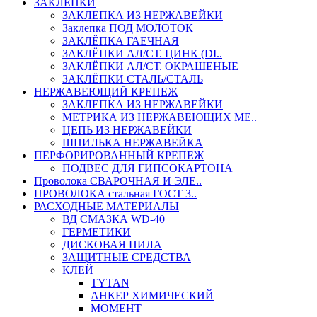
ЗАКЛЕПКИ
ЗАКЛЕПКА ИЗ НЕРЖАВЕЙКИ
Заклепка ПОД МОЛОТОК
ЗАКЛЁПКА ГАЕЧНАЯ
ЗАКЛЁПКИ АЛ/СТ. ЦИНК (DI..
ЗАКЛЁПКИ АЛ/СТ. ОКРАШЕНЫЕ
ЗАКЛЁПКИ СТАЛЬ/СТАЛЬ
НЕРЖАВЕЮЩИЙ КРЕПЕЖ
ЗАКЛЕПКА ИЗ НЕРЖАВЕЙКИ
МЕТРИКА ИЗ НЕРЖАВЕЮЩИХ МЕ..
ЦЕПЬ ИЗ НЕРЖАВЕЙКИ
ШПИЛЬКА НЕРЖАВЕЙКА
ПЕРФОРИРОВАННЫЙ КРЕПЕЖ
ПОДВЕС ДЛЯ ГИПСОКАРТОНА
Проволока СВАРОЧНАЯ И ЭЛЕ..
ПРОВОЛОКА стальная ГОСТ 3..
РАСХОДНЫЕ МАТЕРИАЛЫ
ВД СМАЗКА WD-40
ГЕРМЕТИКИ
ДИСКОВАЯ ПИЛА
ЗАЩИТНЫЕ СРЕДСТВА
КЛЕЙ
TYTAN
АНКЕР ХИМИЧЕСКИЙ
МОМЕНТ