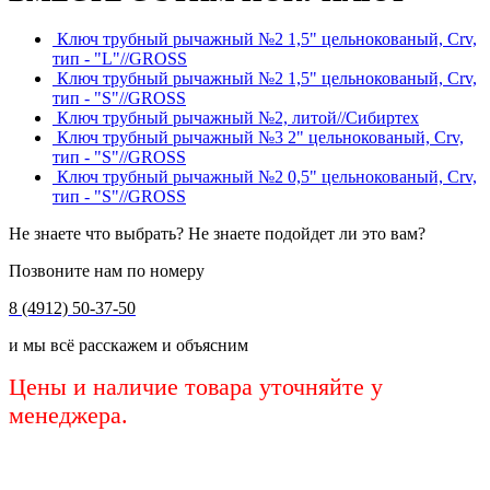
Ключ трубный рычажный №2 1,5" цельнокованый, Crv,
тип - "L"//GROSS
Ключ трубный рычажный №2 1,5" цельнокованый, Crv,
тип - "S"//GROSS
Ключ трубный рычажный №2, литой//Сибиртех
Ключ трубный рычажный №3 2" цельнокованый, Crv,
тип - "S"//GROSS
Ключ трубный рычажный №2 0,5" цельнокованый, Crv,
тип - "S"//GROSS
Не знаете что выбрать? Не знаете подойдет ли это вам?
Позвоните нам по номеру
8 (4912) 50-37-50
и мы всё расскажем и объясним
Цены и наличие товара уточняйте у
менеджера.