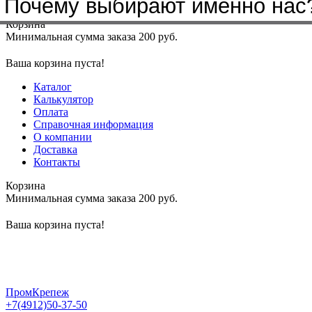
Почему выбирают именно нас
Меню
+7(4912)50-37-50
sbit@krep62.ru
Корзина
Минимальная сумма заказа 200 руб.
Ваша корзина пуста!
Каталог
Калькулятор
Оплата
Справочная информация
О компании
Доставка
Контакты
Корзина
Минимальная сумма заказа 200 руб.
Ваша корзина пуста!
ПромКрепеж
+7(4912)50-37-50