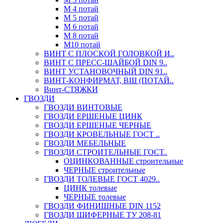
М 4 потай
М 5 потай
М 6 потай
М 8 потай
М10 потай
ВИНТ С ПЛОСКОЙ ГОЛОВКОЙ И..
ВИНТ С ПРЕСС-ШАЙБОЙ DIN 9..
ВИНТ УСТАНОВОЧНЫЙ DIN 91..
ВИНТ-КОНФИРМАТ, ВШ (ПОТАЙ..
Винт-СТЯЖКИ
ГВОЗДИ
ГВОЗДИ ВИНТОВЫЕ
ГВОЗДИ ЕРШЕНЫЕ ЦИНК
ГВОЗДИ ЕРШЕНЫЕ ЧЕРНЫЕ
ГВОЗДИ КРОВЕЛЬНЫЕ ГОСТ ..
ГВОЗДИ МЕБЕЛЬНЫЕ
ГВОЗДИ СТРОИТЕЛЬНЫЕ ГОСТ..
ОЦИНКОВАННЫЕ строительные
ЧЕРНЫЕ строительные
ГВОЗДИ ТОЛЕВЫЕ ГОСТ 4029..
ЦИНК толевые
ЧЕРНЫЕ толевые
ГВОЗДИ ФИНИШНЫЕ DIN 1152
ГВОЗДИ ШИФЕРНЫЕ ТУ 208-81