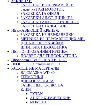
ЗАКЛЕПКИ
ЗАКЛЕПКА ИЗ НЕРЖАВЕЙКИ
Заклепка ПОД МОЛОТОК
ЗАКЛЁПКА ГАЕЧНАЯ
ЗАКЛЁПКИ АЛ/СТ. ЦИНК (DI..
ЗАКЛЁПКИ АЛ/СТ. ОКРАШЕНЫЕ
ЗАКЛЁПКИ СТАЛЬ/СТАЛЬ
НЕРЖАВЕЮЩИЙ КРЕПЕЖ
ЗАКЛЕПКА ИЗ НЕРЖАВЕЙКИ
МЕТРИКА ИЗ НЕРЖАВЕЮЩИХ МЕ..
ЦЕПЬ ИЗ НЕРЖАВЕЙКИ
ШПИЛЬКА НЕРЖАВЕЙКА
ПЕРФОРИРОВАННЫЙ КРЕПЕЖ
ПОДВЕС ДЛЯ ГИПСОКАРТОНА
Проволока СВАРОЧНАЯ И ЭЛЕ..
ПРОВОЛОКА стальная ГОСТ 3..
РАСХОДНЫЕ МАТЕРИАЛЫ
ВД СМАЗКА WD-40
ГЕРМЕТИКИ
ДИСКОВАЯ ПИЛА
ЗАЩИТНЫЕ СРЕДСТВА
КЛЕЙ
TYTAN
АНКЕР ХИМИЧЕСКИЙ
МОМЕНТ