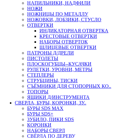
НАПИЛЬНИКИ, НАДФИЛИ
НОЖИ
НОЖНИЦЫ ПО МЕТАЛЛУ
НОЖОВКИ, ЛОБЗИКИ, СТУСЛО
ОТВЕРТКИ
ИНДИКАТОРНАЯ ОТВЕРТКА
КРЕСТОВЫЕ ОТВЕРТКИ
НАБОРЫ ОТВЕРТОК
ШЛИЦЕВЫЕ ОТВЕРТКИ
ПАТРОНЫ Д/ДРЕЛИ
ПИСТОЛЕТЫ
ПЛОСКОГУБЦЫ--КУСАЧКИ
РУЛЕТКИ, УРОВНИ, МЕТРЫ
СТЕПЛЕРЫ
СТРУБЦИНЫ, ТИСКИ
СЪЁМНИКИ ДЛЯ СТОПОРНЫХ КО..
ТОПОРЫ
ЯЩИКИ Д/ИНСТРУМЕНТА
СВЕРЛА, БУРЫ, КОРОНКИ, ЗУ..
БУРЫ SDS MAX
БУРЫ SDS+
ЗУБИЛО, ПИКИ SDS
КОРОНКИ
НАБОРЫ СВЕРЛ
СВЁРЛА ПО ДЕРЕВУ