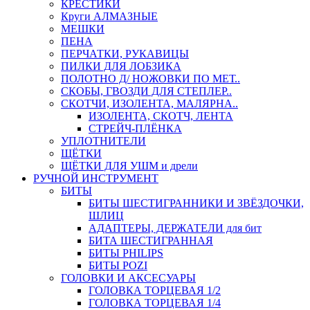
КРЕСТИКИ
Круги АЛМАЗНЫЕ
МЕШКИ
ПЕНА
ПЕРЧАТКИ, РУКАВИЦЫ
ПИЛКИ ДЛЯ ЛОБЗИКА
ПОЛОТНО Д/ НОЖОВКИ ПО МЕТ..
СКОБЫ, ГВОЗДИ ДЛЯ СТЕПЛЕР..
СКОТЧИ, ИЗОЛЕНТА, МАЛЯРНА..
ИЗОЛЕНТА, СКОТЧ, ЛЕНТА
СТРЕЙЧ-ПЛЁНКА
УПЛОТНИТЕЛИ
ЩЁТКИ
ЩЁТКИ ДЛЯ УШМ и дрели
РУЧНОЙ ИНСТРУМЕНТ
БИТЫ
БИТЫ ШЕСТИГРАННИКИ И ЗВЁЗДОЧКИ,
ШЛИЦ
АДАПТЕРЫ, ДЕРЖАТЕЛИ для бит
БИТА ШЕСТИГРАННАЯ
БИТЫ PHILIPS
БИТЫ POZI
ГОЛОВКИ И АКСЕСУАРЫ
ГОЛОВКА ТОРЦЕВАЯ 1/2
ГОЛОВКА ТОРЦЕВАЯ 1/4