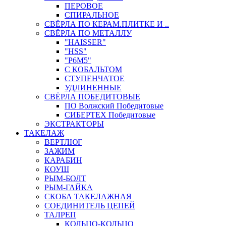
ПЕРОВОЕ
СПИРАЛЬНОЕ
СВЁРЛА ПО КЕРАМ.ПЛИТКЕ И ..
СВЁРЛА ПО МЕТАЛЛУ
"HAISSER"
"HSS"
"Р6М5"
С КОБАЛЬТОМ
СТУПЕНЧАТОЕ
УДЛИНЕННЫЕ
СВЁРЛА ПОБЕДИТОВЫЕ
ПО Волжский Победитовые
СИБЕРТЕХ Победитовые
ЭКСТРАКТОРЫ
ТАКЕЛАЖ
ВЕРТЛЮГ
ЗАЖИМ
КАРАБИН
КОУШ
РЫМ-БОЛТ
РЫМ-ГАЙКА
СКОБА ТАКЕЛАЖНАЯ
СОЕДИНИТЕЛЬ ЦЕПЕЙ
ТАЛРЕП
КОЛЬЦО-КОЛЬЦО