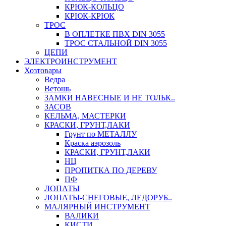
КРЮК-КОЛЬЦО
КРЮК-КРЮК
ТРОС
В ОПЛЕТКЕ ПВХ DIN 3055
ТРОС СТАЛЬНОЙ DIN 3055
ЦЕПИ
ЭЛЕКТРОИНСТРУМЕНТ
Хозтовары
Ведра
Ветошь
ЗАМКИ НАВЕСНЫЕ И НЕ ТОЛЬК..
ЗАСОВ
КЕЛЬМА, МАСТЕРКИ
КРАСКИ, ГРУНТ,ЛАКИ
Грунт по МЕТАЛЛУ
Краска аэрозоль
КРАСКИ, ГРУНТ,ЛАКИ
НЦ
ПРОПИТКА ПО ДЕРЕВУ
ПФ
ЛОПАТЫ
ЛОПАТЫ-СНЕГОВЫЕ, ЛЕДОРУБ..
МАЛЯРНЫЙ ИНСТРУМЕНТ
ВАЛИКИ
КИСТИ