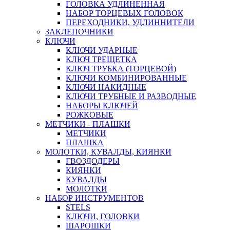
ГОЛОВКА УДЛИНЕННАЯ
НАБОР ТОРЦЕВЫХ ГОЛОВОК
ПЕРЕХОДНИКИ, УДЛИННИТЕЛИ
ЗАКЛЕПОЧНИКИ
КЛЮЧИ
КЛЮЧИ УДАРНЫЕ
КЛЮЧ ТРЕЩЕТКА
КЛЮЧ ТРУБКА (ТОРЦЕВОЙ)
КЛЮЧИ КОМБИНИРОВАННЫЕ
КЛЮЧИ НАКИДНЫЕ
КЛЮЧИ ТРУБНЫЕ И РАЗВОДНЫЕ
НАБОРЫ КЛЮЧЕЙ
РОЖКОВЫЕ
МЕТЧИКИ - ПЛАШКИ
МЕТЧИКИ
ПЛАШКА
МОЛОТКИ, КУВАЛДЫ, КИЯНКИ
ГВОЗДОДЕРЫ
КИЯНКИ
КУВАЛДЫ
МОЛОТКИ
НАБОР ИНСТРУМЕНТОВ
STELS
КЛЮЧИ, ГОЛОВКИ
ШАРОШКИ