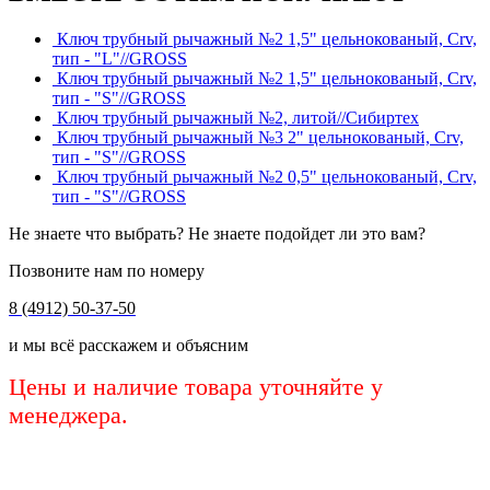
Ключ трубный рычажный №2 1,5" цельнокованый, Crv,
тип - "L"//GROSS
Ключ трубный рычажный №2 1,5" цельнокованый, Crv,
тип - "S"//GROSS
Ключ трубный рычажный №2, литой//Сибиртех
Ключ трубный рычажный №3 2" цельнокованый, Crv,
тип - "S"//GROSS
Ключ трубный рычажный №2 0,5" цельнокованый, Crv,
тип - "S"//GROSS
Не знаете что выбрать? Не знаете подойдет ли это вам?
Позвоните нам по номеру
8 (4912) 50-37-50
и мы всё расскажем и объясним
Цены и наличие товара уточняйте у
менеджера.