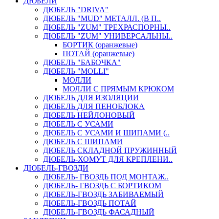
ДЮБЕЛИ
ДЮБЕЛЬ "DRIVA"
ДЮБЕЛЬ "MUD" МЕТАЛЛ. (В П..
ДЮБЕЛЬ "ZUM" ТРЕХРАСПОРНЫ..
ДЮБЕЛЬ "ZUM" УНИВЕРСАЛЬНЫ..
БОРТИК (оранжевые)
ПОТАЙ (оранжевые)
ДЮБЕЛЬ "БАБОЧКА"
ДЮБЕЛЬ "МOLLI"
МОЛЛИ
МОЛЛИ С ПРЯМЫМ КРЮКОМ
ДЮБЕЛЬ ДЛЯ ИЗОЛЯЦИИ
ДЮБЕЛЬ ДЛЯ ПЕНОБЛОКА
ДЮБЕЛЬ НЕЙЛОНОВЫЙ
ДЮБЕЛЬ С УСАМИ
ДЮБЕЛЬ С УСАМИ И ШИПАМИ (..
ДЮБЕЛЬ С ШИПАМИ
ДЮБЕЛЬ СКЛАДНОЙ ПРУЖИННЫЙ
ДЮБЕЛЬ-ХОМУТ ДЛЯ КРЕПЛЕНИ..
ДЮБЕЛЬ-ГВОЗДИ
ДЮБЕЛЬ- ГВОЗДЬ ПОД МОНТАЖ..
ДЮБЕЛЬ- ГВОЗДЬ С БОРТИКОМ
ДЮБЕЛЬ-ГВОЗДЬ ЗАБИВАЕМЫЙ
ДЮБЕЛЬ-ГВОЗДЬ ПОТАЙ
ДЮБЕЛЬ-ГВОЗДЬ ФАСАДНЫЙ