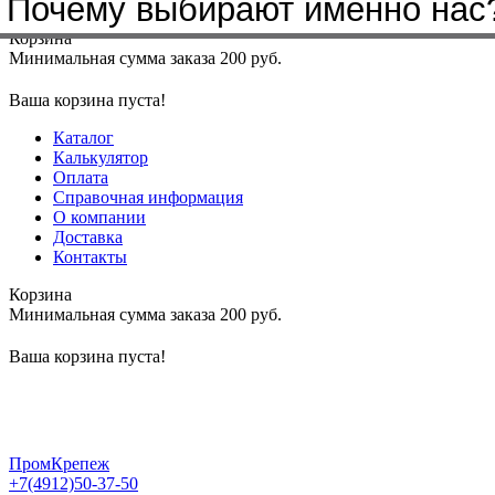
Почему выбирают именно нас
Меню
+7(4912)50-37-50
sbit@krep62.ru
Корзина
Минимальная сумма заказа 200 руб.
Ваша корзина пуста!
Каталог
Калькулятор
Оплата
Справочная информация
О компании
Доставка
Контакты
Корзина
Минимальная сумма заказа 200 руб.
Ваша корзина пуста!
ПромКрепеж
+7(4912)50-37-50