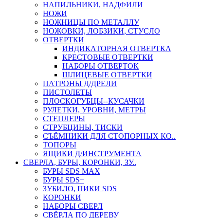
НАПИЛЬНИКИ, НАДФИЛИ
НОЖИ
НОЖНИЦЫ ПО МЕТАЛЛУ
НОЖОВКИ, ЛОБЗИКИ, СТУСЛО
ОТВЕРТКИ
ИНДИКАТОРНАЯ ОТВЕРТКА
КРЕСТОВЫЕ ОТВЕРТКИ
НАБОРЫ ОТВЕРТОК
ШЛИЦЕВЫЕ ОТВЕРТКИ
ПАТРОНЫ Д/ДРЕЛИ
ПИСТОЛЕТЫ
ПЛОСКОГУБЦЫ--КУСАЧКИ
РУЛЕТКИ, УРОВНИ, МЕТРЫ
СТЕПЛЕРЫ
СТРУБЦИНЫ, ТИСКИ
СЪЁМНИКИ ДЛЯ СТОПОРНЫХ КО..
ТОПОРЫ
ЯЩИКИ Д/ИНСТРУМЕНТА
СВЕРЛА, БУРЫ, КОРОНКИ, ЗУ..
БУРЫ SDS MAX
БУРЫ SDS+
ЗУБИЛО, ПИКИ SDS
КОРОНКИ
НАБОРЫ СВЕРЛ
СВЁРЛА ПО ДЕРЕВУ