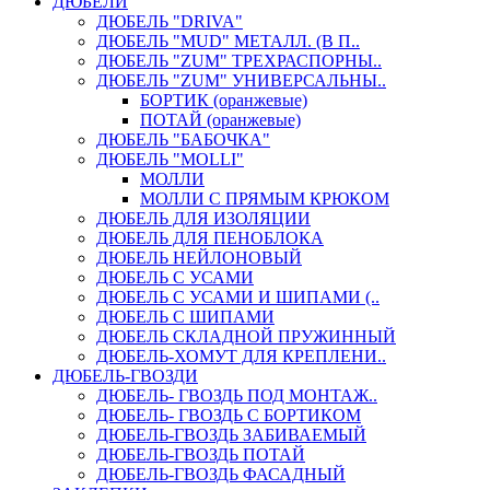
ДЮБЕЛИ
ДЮБЕЛЬ "DRIVA"
ДЮБЕЛЬ "MUD" МЕТАЛЛ. (В П..
ДЮБЕЛЬ "ZUM" ТРЕХРАСПОРНЫ..
ДЮБЕЛЬ "ZUM" УНИВЕРСАЛЬНЫ..
БОРТИК (оранжевые)
ПОТАЙ (оранжевые)
ДЮБЕЛЬ "БАБОЧКА"
ДЮБЕЛЬ "МOLLI"
МОЛЛИ
МОЛЛИ С ПРЯМЫМ КРЮКОМ
ДЮБЕЛЬ ДЛЯ ИЗОЛЯЦИИ
ДЮБЕЛЬ ДЛЯ ПЕНОБЛОКА
ДЮБЕЛЬ НЕЙЛОНОВЫЙ
ДЮБЕЛЬ С УСАМИ
ДЮБЕЛЬ С УСАМИ И ШИПАМИ (..
ДЮБЕЛЬ С ШИПАМИ
ДЮБЕЛЬ СКЛАДНОЙ ПРУЖИННЫЙ
ДЮБЕЛЬ-ХОМУТ ДЛЯ КРЕПЛЕНИ..
ДЮБЕЛЬ-ГВОЗДИ
ДЮБЕЛЬ- ГВОЗДЬ ПОД МОНТАЖ..
ДЮБЕЛЬ- ГВОЗДЬ С БОРТИКОМ
ДЮБЕЛЬ-ГВОЗДЬ ЗАБИВАЕМЫЙ
ДЮБЕЛЬ-ГВОЗДЬ ПОТАЙ
ДЮБЕЛЬ-ГВОЗДЬ ФАСАДНЫЙ