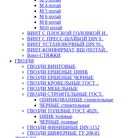
М 4 потай
М 5 потай
М 6 потай
М 8 потай
М10 потай
ВИНТ С ПЛОСКОЙ ГОЛОВКОЙ И..
ВИНТ С ПРЕСС-ШАЙБОЙ DIN 9..
ВИНТ УСТАНОВОЧНЫЙ DIN 91..
ВИНТ-КОНФИРМАТ, ВШ (ПОТАЙ..
Винт-СТЯЖКИ
ГВОЗДИ
ГВОЗДИ ВИНТОВЫЕ
ГВОЗДИ ЕРШЕНЫЕ ЦИНК
ГВОЗДИ ЕРШЕНЫЕ ЧЕРНЫЕ
ГВОЗДИ КРОВЕЛЬНЫЕ ГОСТ ..
ГВОЗДИ МЕБЕЛЬНЫЕ
ГВОЗДИ СТРОИТЕЛЬНЫЕ ГОСТ..
ОЦИНКОВАННЫЕ строительные
ЧЕРНЫЕ строительные
ГВОЗДИ ТОЛЕВЫЕ ГОСТ 4029..
ЦИНК толевые
ЧЕРНЫЕ толевые
ГВОЗДИ ФИНИШНЫЕ DIN 1152
ГВОЗДИ ШИФЕРНЫЕ ТУ 208-81