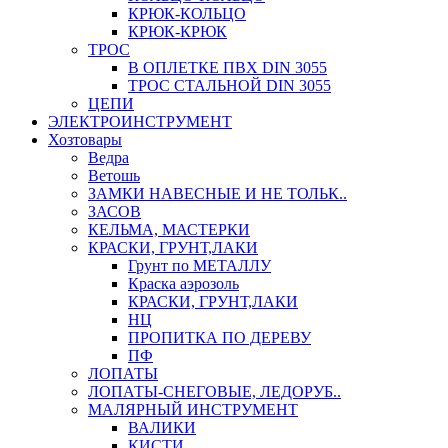
КРЮК-КОЛЬЦО
КРЮК-КРЮК
ТРОС
В ОПЛЕТКЕ ПВХ DIN 3055
ТРОС СТАЛЬНОЙ DIN 3055
ЦЕПИ
ЭЛЕКТРОИНСТРУМЕНТ
Хозтовары
Ведра
Ветошь
ЗАМКИ НАВЕСНЫЕ И НЕ ТОЛЬК..
ЗАСОВ
КЕЛЬМА, МАСТЕРКИ
КРАСКИ, ГРУНТ,ЛАКИ
Грунт по МЕТАЛЛУ
Краска аэрозоль
КРАСКИ, ГРУНТ,ЛАКИ
НЦ
ПРОПИТКА ПО ДЕРЕВУ
ПФ
ЛОПАТЫ
ЛОПАТЫ-СНЕГОВЫЕ, ЛЕДОРУБ..
МАЛЯРНЫЙ ИНСТРУМЕНТ
ВАЛИКИ
КИСТИ