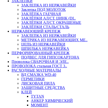
ЗАКЛЕПКИ
ЗАКЛЕПКА ИЗ НЕРЖАВЕЙКИ
Заклепка ПОД МОЛОТОК
ЗАКЛЁПКА ГАЕЧНАЯ
ЗАКЛЁПКИ АЛ/СТ. ЦИНК (DI..
ЗАКЛЁПКИ АЛ/СТ. ОКРАШЕНЫЕ
ЗАКЛЁПКИ СТАЛЬ/СТАЛЬ
НЕРЖАВЕЮЩИЙ КРЕПЕЖ
ЗАКЛЕПКА ИЗ НЕРЖАВЕЙКИ
МЕТРИКА ИЗ НЕРЖАВЕЮЩИХ МЕ..
ЦЕПЬ ИЗ НЕРЖАВЕЙКИ
ШПИЛЬКА НЕРЖАВЕЙКА
ПЕРФОРИРОВАННЫЙ КРЕПЕЖ
ПОДВЕС ДЛЯ ГИПСОКАРТОНА
Проволока СВАРОЧНАЯ И ЭЛЕ..
ПРОВОЛОКА стальная ГОСТ 3..
РАСХОДНЫЕ МАТЕРИАЛЫ
ВД СМАЗКА WD-40
ГЕРМЕТИКИ
ДИСКОВАЯ ПИЛА
ЗАЩИТНЫЕ СРЕДСТВА
КЛЕЙ
TYTAN
АНКЕР ХИМИЧЕСКИЙ
МОМЕНТ