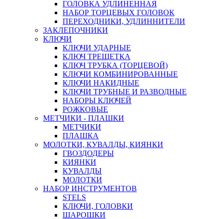
ГОЛОВКА УДЛИНЕННАЯ
НАБОР ТОРЦЕВЫХ ГОЛОВОК
ПЕРЕХОДНИКИ, УДЛИННИТЕЛИ
ЗАКЛЕПОЧНИКИ
КЛЮЧИ
КЛЮЧИ УДАРНЫЕ
КЛЮЧ ТРЕЩЕТКА
КЛЮЧ ТРУБКА (ТОРЦЕВОЙ)
КЛЮЧИ КОМБИНИРОВАННЫЕ
КЛЮЧИ НАКИДНЫЕ
КЛЮЧИ ТРУБНЫЕ И РАЗВОДНЫЕ
НАБОРЫ КЛЮЧЕЙ
РОЖКОВЫЕ
МЕТЧИКИ - ПЛАШКИ
МЕТЧИКИ
ПЛАШКА
МОЛОТКИ, КУВАЛДЫ, КИЯНКИ
ГВОЗДОДЕРЫ
КИЯНКИ
КУВАЛДЫ
МОЛОТКИ
НАБОР ИНСТРУМЕНТОВ
STELS
КЛЮЧИ, ГОЛОВКИ
ШАРОШКИ