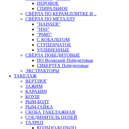
ПЕРОВОЕ
СПИРАЛЬНОЕ
СВЁРЛА ПО КЕРАМ.ПЛИТКЕ И ..
СВЁРЛА ПО МЕТАЛЛУ
"HAISSER"
"HSS"
"Р6М5"
С КОБАЛЬТОМ
СТУПЕНЧАТОЕ
УДЛИНЕННЫЕ
СВЁРЛА ПОБЕДИТОВЫЕ
ПО Волжский Победитовые
СИБЕРТЕХ Победитовые
ЭКСТРАКТОРЫ
ТАКЕЛАЖ
ВЕРТЛЮГ
ЗАЖИМ
КАРАБИН
КОУШ
РЫМ-БОЛТ
РЫМ-ГАЙКА
СКОБА ТАКЕЛАЖНАЯ
СОЕДИНИТЕЛЬ ЦЕПЕЙ
ТАЛРЕП
КОЛЬЦО-КОЛЬЦО