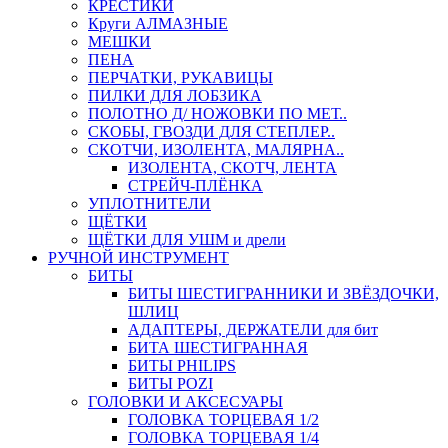
КРЕСТИКИ
Круги АЛМАЗНЫЕ
МЕШКИ
ПЕНА
ПЕРЧАТКИ, РУКАВИЦЫ
ПИЛКИ ДЛЯ ЛОБЗИКА
ПОЛОТНО Д/ НОЖОВКИ ПО МЕТ..
СКОБЫ, ГВОЗДИ ДЛЯ СТЕПЛЕР..
СКОТЧИ, ИЗОЛЕНТА, МАЛЯРНА..
ИЗОЛЕНТА, СКОТЧ, ЛЕНТА
СТРЕЙЧ-ПЛЁНКА
УПЛОТНИТЕЛИ
ЩЁТКИ
ЩЁТКИ ДЛЯ УШМ и дрели
РУЧНОЙ ИНСТРУМЕНТ
БИТЫ
БИТЫ ШЕСТИГРАННИКИ И ЗВЁЗДОЧКИ,
ШЛИЦ
АДАПТЕРЫ, ДЕРЖАТЕЛИ для бит
БИТА ШЕСТИГРАННАЯ
БИТЫ PHILIPS
БИТЫ POZI
ГОЛОВКИ И АКСЕСУАРЫ
ГОЛОВКА ТОРЦЕВАЯ 1/2
ГОЛОВКА ТОРЦЕВАЯ 1/4