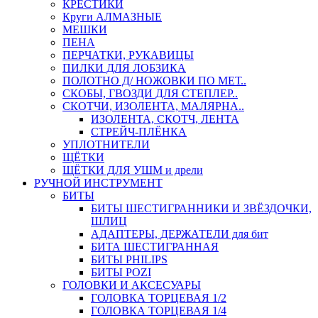
КРЕСТИКИ
Круги АЛМАЗНЫЕ
МЕШКИ
ПЕНА
ПЕРЧАТКИ, РУКАВИЦЫ
ПИЛКИ ДЛЯ ЛОБЗИКА
ПОЛОТНО Д/ НОЖОВКИ ПО МЕТ..
СКОБЫ, ГВОЗДИ ДЛЯ СТЕПЛЕР..
СКОТЧИ, ИЗОЛЕНТА, МАЛЯРНА..
ИЗОЛЕНТА, СКОТЧ, ЛЕНТА
СТРЕЙЧ-ПЛЁНКА
УПЛОТНИТЕЛИ
ЩЁТКИ
ЩЁТКИ ДЛЯ УШМ и дрели
РУЧНОЙ ИНСТРУМЕНТ
БИТЫ
БИТЫ ШЕСТИГРАННИКИ И ЗВЁЗДОЧКИ,
ШЛИЦ
АДАПТЕРЫ, ДЕРЖАТЕЛИ для бит
БИТА ШЕСТИГРАННАЯ
БИТЫ PHILIPS
БИТЫ POZI
ГОЛОВКИ И АКСЕСУАРЫ
ГОЛОВКА ТОРЦЕВАЯ 1/2
ГОЛОВКА ТОРЦЕВАЯ 1/4