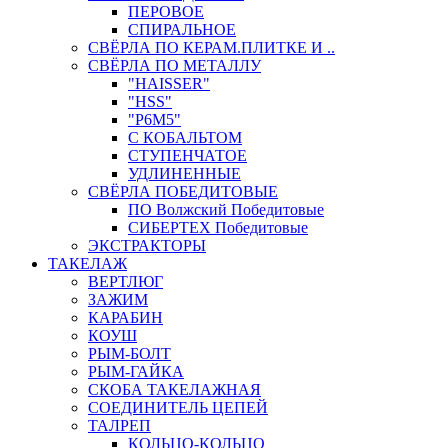
ПЕРОВОЕ
СПИРАЛЬНОЕ
СВЁРЛА ПО КЕРАМ.ПЛИТКЕ И ..
СВЁРЛА ПО МЕТАЛЛУ
"HAISSER"
"HSS"
"Р6М5"
С КОБАЛЬТОМ
СТУПЕНЧАТОЕ
УДЛИНЕННЫЕ
СВЁРЛА ПОБЕДИТОВЫЕ
ПО Волжский Победитовые
СИБЕРТЕХ Победитовые
ЭКСТРАКТОРЫ
ТАКЕЛАЖ
ВЕРТЛЮГ
ЗАЖИМ
КАРАБИН
КОУШ
РЫМ-БОЛТ
РЫМ-ГАЙКА
СКОБА ТАКЕЛАЖНАЯ
СОЕДИНИТЕЛЬ ЦЕПЕЙ
ТАЛРЕП
КОЛЬЦО-КОЛЬЦО