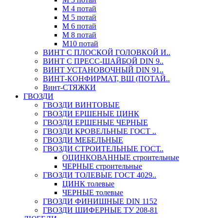
М 4 потай
М 5 потай
М 6 потай
М 8 потай
М10 потай
ВИНТ С ПЛОСКОЙ ГОЛОВКОЙ И..
ВИНТ С ПРЕСС-ШАЙБОЙ DIN 9..
ВИНТ УСТАНОВОЧНЫЙ DIN 91..
ВИНТ-КОНФИРМАТ, ВШ (ПОТАЙ..
Винт-СТЯЖКИ
ГВОЗДИ
ГВОЗДИ ВИНТОВЫЕ
ГВОЗДИ ЕРШЕНЫЕ ЦИНК
ГВОЗДИ ЕРШЕНЫЕ ЧЕРНЫЕ
ГВОЗДИ КРОВЕЛЬНЫЕ ГОСТ ..
ГВОЗДИ МЕБЕЛЬНЫЕ
ГВОЗДИ СТРОИТЕЛЬНЫЕ ГОСТ..
ОЦИНКОВАННЫЕ строительные
ЧЕРНЫЕ строительные
ГВОЗДИ ТОЛЕВЫЕ ГОСТ 4029..
ЦИНК толевые
ЧЕРНЫЕ толевые
ГВОЗДИ ФИНИШНЫЕ DIN 1152
ГВОЗДИ ШИФЕРНЫЕ ТУ 208-81