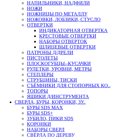
НАПИЛЬНИКИ, НАДФИЛИ
НОЖИ
НОЖНИЦЫ ПО МЕТАЛЛУ
НОЖОВКИ, ЛОБЗИКИ, СТУСЛО
ОТВЕРТКИ
ИНДИКАТОРНАЯ ОТВЕРТКА
КРЕСТОВЫЕ ОТВЕРТКИ
НАБОРЫ ОТВЕРТОК
ШЛИЦЕВЫЕ ОТВЕРТКИ
ПАТРОНЫ Д/ДРЕЛИ
ПИСТОЛЕТЫ
ПЛОСКОГУБЦЫ--КУСАЧКИ
РУЛЕТКИ, УРОВНИ, МЕТРЫ
СТЕПЛЕРЫ
СТРУБЦИНЫ, ТИСКИ
СЪЁМНИКИ ДЛЯ СТОПОРНЫХ КО..
ТОПОРЫ
ЯЩИКИ Д/ИНСТРУМЕНТА
СВЕРЛА, БУРЫ, КОРОНКИ, ЗУ..
БУРЫ SDS MAX
БУРЫ SDS+
ЗУБИЛО, ПИКИ SDS
КОРОНКИ
НАБОРЫ СВЕРЛ
СВЁРЛА ПО ДЕРЕВУ