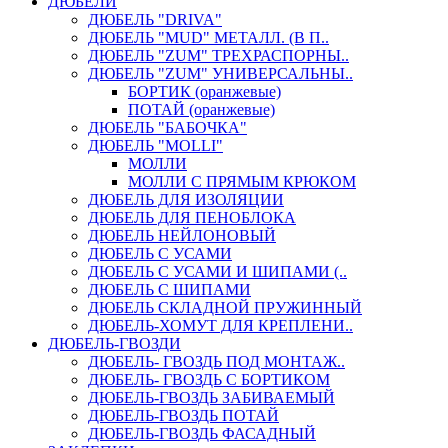
ДЮБЕЛИ
ДЮБЕЛЬ "DRIVA"
ДЮБЕЛЬ "MUD" МЕТАЛЛ. (В П..
ДЮБЕЛЬ "ZUM" ТРЕХРАСПОРНЫ..
ДЮБЕЛЬ "ZUM" УНИВЕРСАЛЬНЫ..
БОРТИК (оранжевые)
ПОТАЙ (оранжевые)
ДЮБЕЛЬ "БАБОЧКА"
ДЮБЕЛЬ "МOLLI"
МОЛЛИ
МОЛЛИ С ПРЯМЫМ КРЮКОМ
ДЮБЕЛЬ ДЛЯ ИЗОЛЯЦИИ
ДЮБЕЛЬ ДЛЯ ПЕНОБЛОКА
ДЮБЕЛЬ НЕЙЛОНОВЫЙ
ДЮБЕЛЬ С УСАМИ
ДЮБЕЛЬ С УСАМИ И ШИПАМИ (..
ДЮБЕЛЬ С ШИПАМИ
ДЮБЕЛЬ СКЛАДНОЙ ПРУЖИННЫЙ
ДЮБЕЛЬ-ХОМУТ ДЛЯ КРЕПЛЕНИ..
ДЮБЕЛЬ-ГВОЗДИ
ДЮБЕЛЬ- ГВОЗДЬ ПОД МОНТАЖ..
ДЮБЕЛЬ- ГВОЗДЬ С БОРТИКОМ
ДЮБЕЛЬ-ГВОЗДЬ ЗАБИВАЕМЫЙ
ДЮБЕЛЬ-ГВОЗДЬ ПОТАЙ
ДЮБЕЛЬ-ГВОЗДЬ ФАСАДНЫЙ