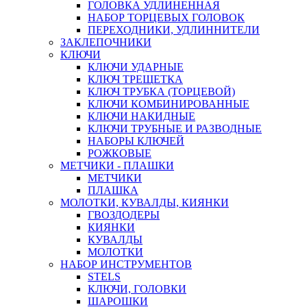
ГОЛОВКА УДЛИНЕННАЯ
НАБОР ТОРЦЕВЫХ ГОЛОВОК
ПЕРЕХОДНИКИ, УДЛИННИТЕЛИ
ЗАКЛЕПОЧНИКИ
КЛЮЧИ
КЛЮЧИ УДАРНЫЕ
КЛЮЧ ТРЕЩЕТКА
КЛЮЧ ТРУБКА (ТОРЦЕВОЙ)
КЛЮЧИ КОМБИНИРОВАННЫЕ
КЛЮЧИ НАКИДНЫЕ
КЛЮЧИ ТРУБНЫЕ И РАЗВОДНЫЕ
НАБОРЫ КЛЮЧЕЙ
РОЖКОВЫЕ
МЕТЧИКИ - ПЛАШКИ
МЕТЧИКИ
ПЛАШКА
МОЛОТКИ, КУВАЛДЫ, КИЯНКИ
ГВОЗДОДЕРЫ
КИЯНКИ
КУВАЛДЫ
МОЛОТКИ
НАБОР ИНСТРУМЕНТОВ
STELS
КЛЮЧИ, ГОЛОВКИ
ШАРОШКИ