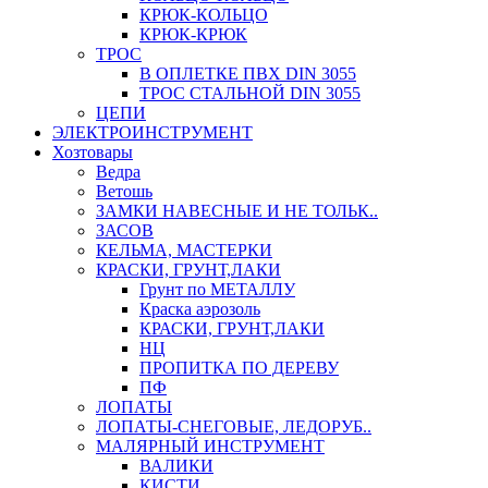
КРЮК-КОЛЬЦО
КРЮК-КРЮК
ТРОС
В ОПЛЕТКЕ ПВХ DIN 3055
ТРОС СТАЛЬНОЙ DIN 3055
ЦЕПИ
ЭЛЕКТРОИНСТРУМЕНТ
Хозтовары
Ведра
Ветошь
ЗАМКИ НАВЕСНЫЕ И НЕ ТОЛЬК..
ЗАСОВ
КЕЛЬМА, МАСТЕРКИ
КРАСКИ, ГРУНТ,ЛАКИ
Грунт по МЕТАЛЛУ
Краска аэрозоль
КРАСКИ, ГРУНТ,ЛАКИ
НЦ
ПРОПИТКА ПО ДЕРЕВУ
ПФ
ЛОПАТЫ
ЛОПАТЫ-СНЕГОВЫЕ, ЛЕДОРУБ..
МАЛЯРНЫЙ ИНСТРУМЕНТ
ВАЛИКИ
КИСТИ