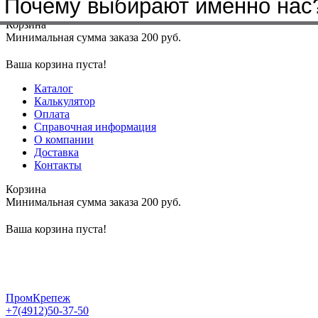
Почему выбирают именно нас
Меню
+7(4912)50-37-50
sbit@krep62.ru
Корзина
Минимальная сумма заказа 200 руб.
Ваша корзина пуста!
Каталог
Калькулятор
Оплата
Справочная информация
О компании
Доставка
Контакты
Корзина
Минимальная сумма заказа 200 руб.
Ваша корзина пуста!
ПромКрепеж
+7(4912)50-37-50