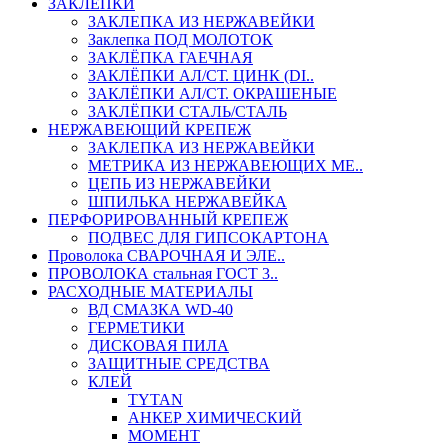
ЗАКЛЕПКИ
ЗАКЛЕПКА ИЗ НЕРЖАВЕЙКИ
Заклепка ПОД МОЛОТОК
ЗАКЛЁПКА ГАЕЧНАЯ
ЗАКЛЁПКИ АЛ/СТ. ЦИНК (DI..
ЗАКЛЁПКИ АЛ/СТ. ОКРАШЕНЫЕ
ЗАКЛЁПКИ СТАЛЬ/СТАЛЬ
НЕРЖАВЕЮЩИЙ КРЕПЕЖ
ЗАКЛЕПКА ИЗ НЕРЖАВЕЙКИ
МЕТРИКА ИЗ НЕРЖАВЕЮЩИХ МЕ..
ЦЕПЬ ИЗ НЕРЖАВЕЙКИ
ШПИЛЬКА НЕРЖАВЕЙКА
ПЕРФОРИРОВАННЫЙ КРЕПЕЖ
ПОДВЕС ДЛЯ ГИПСОКАРТОНА
Проволока СВАРОЧНАЯ И ЭЛЕ..
ПРОВОЛОКА стальная ГОСТ 3..
РАСХОДНЫЕ МАТЕРИАЛЫ
ВД СМАЗКА WD-40
ГЕРМЕТИКИ
ДИСКОВАЯ ПИЛА
ЗАЩИТНЫЕ СРЕДСТВА
КЛЕЙ
TYTAN
АНКЕР ХИМИЧЕСКИЙ
МОМЕНТ